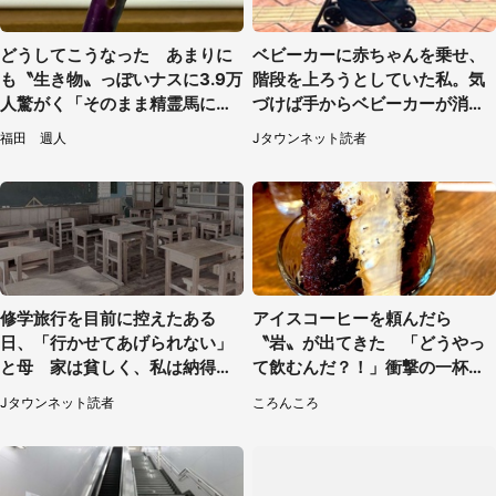
どうしてこうなった あまりに
ベビーカーに赤ちゃんを乗せ、
も〝生き物〟っぽいナスに3.9万
階段を上ろうとしていた私。気
人驚がく「そのまま精霊馬に使
づけば手からベビーカーが消え
えそう」
ていて（神奈川県・60代女性）
福田 週人
Jタウンネット読者
修学旅行を目前に控えたある
アイスコーヒーを頼んだら
日、「行かせてあげられない」
〝岩〟が出てきた 「どうやっ
と母 家は貧しく、私は納得し
て飲むんだ？！」衝撃の一杯が
たけれど...（北海道・70代以上
話題
Jタウンネット読者
ころんころ
女性）