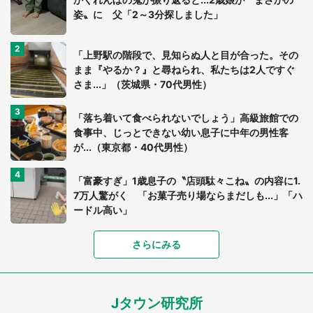
姿〟に 父「2～3分探しました」
「上野駅の階段で、見知らぬ人と目が合った。その
まま『やるか？』と尋ねられ、私たちは2人ですぐ
さま...」（茨城県・70代男性）
「落ち着いて食べられないでしょう」高級旅館での
食事中、じっとできない幼い息子に中年の男性客
が...（東京都・40代男性）
「富豪すぎ」1歳息子の〝店頭駄々こね〟の内容に1.
7万人驚がく 「お菓子売り場ならまだしも...」「ハ
ードル高い」
さらにみる
あまりにも四角すぎる猫、激写される 「これもう
座布団だろ」「食パンの耳」と1.4万人困惑
Jタウン研究所
家に〝デカい蛾〟が居座り続けて3日間...ビビり続