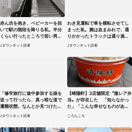
赤ん坊を抱き、ベビーカーを担
わき見運転で車を横転させてし
いで駅の階段を降りる私。半分
まった私。腕は血まみれで、通
くらい行ったところで若い男性
りかかったトラックは通り過ぎ
が...（埼玉県・50代女性）
ていき...（福岡県・30代女性）
Jタウンネット読者
Jタウンネット読者
「修学旅行に途中参加する娘を
【崎陽軒】2店舗限定〝激レア弁
送って行ったら、真っ暗な道で
当〟が存在した 「知らなかっ
遭難状態。なんとか見つけた民
た」「こんな幸せなものがあっ
家に助けを求めると、住人の男
たなんて...」
Jタウンネット読者
ころんころ
性が...」