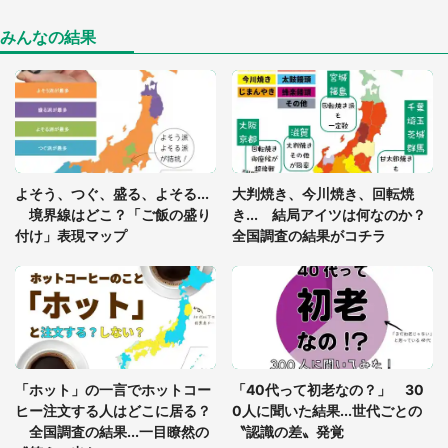
けた住人 判明した〝まさかの正体〟に14万人も困
惑
みんなの結果
「○○がない街に住んでいます」住人の呟きに30万
人驚がく 何が存在しないか、あなたはわかる？
「閉所恐怖症の私は新幹線で大パニック。隣席の青
年に『手を繋いで』とお願いしたら...」 体験談に
よそう、つぐ、盛る、よそる...
大判焼き、今川焼き、回転焼
8万人感動
境界線はどこ？「ご飯の盛り
き... 結局アイツは何なのか？
付け」表現マップ
全国調査の結果がコチラ
梅田の地下街でベビーカーを押しつつ迷う私に、見
知らぬおじいさんがわざわざ声をかけてきて（兵庫
県・30代女性）
「ゾワゾワする」「本当に気持ち悪い」 道端でバ
グっちゃってた〝野生の野菜〟に6.5万人戦慄
「ホット」の一言でホットコー
「40代って初老なの？」 30
ヒー注文する人はどこに居る？
0人に聞いた結果...世代ごとの
全国調査の結果...一目瞭然の
〝認識の差〟発覚