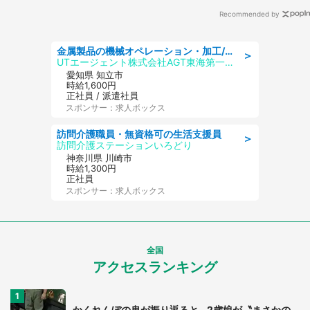
Recommended by
金属製品の機械オペレーション・加工/寮完備/日払い/工場・製造
＞
UTエージェント株式会社AGT東海第一CU
愛知県 知立市
時給1,600円
正社員 / 派遣社員
スポンサー：求人ボックス
訪問介護職員・無資格可の生活支援員
＞
訪問介護ステーションいろどり
神奈川県 川崎市
時給1,300円
正社員
スポンサー：求人ボックス
全国
アクセスランキング
かくれんぼの鬼が振り返ると...2歳娘が〝まさかの