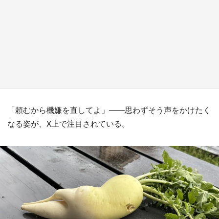
『小林さんちのメイドラゴン』と舞台のモデ
ル・越谷がコラボ 田んぼアートの見頃にあわ
せて企画続々【7／31～】
もっとみる
「頼むから機嫌を直してよ」――思わずそう声をかけたく
なる姿が、X上で注目されている。