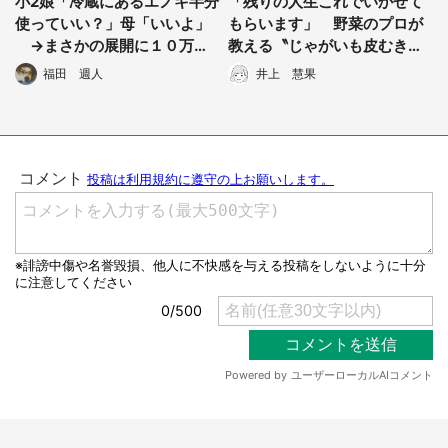
小2娘「冷蔵にあるエノキ半分
「残りの人生これでいかせて
使っていい？」母「いいよ」
もらいます」 野菜のプロが
→まさかの展開に１０万人
教える〝じゃがいも皮むきハ
困惑
ック〟に2.1万人感動
福田 週人
井上 慧果