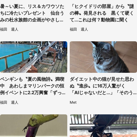
暑～い夏に、リス＆カワウソた
「ヒクイドリの部屋」から〝謎
ちに冷たいプレゼント 仙台う
の棒〟発見される 黒くて硬く
みの杜水族館の企画がやさしい
て...これは何？動物園に聞く
【7／31～8／23】
福田 週人
福田 週人
ペンギンも〝夏の風物詩〟満喫
ダイエット中の猫が見せた思わ
中 あわしまマリンパークの恒
ぬ〝進歩〟に16万人驚がく
例イベントに2.2万興奮「ずっと
「AIじゃないだと...」「そのう
見てたい」
ち喋りそう」
福田 週人
Met