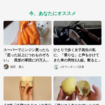
今、あなたにオススメ
スーパーでニンジン買ったら
ひとりで歩く女子高生の私
「思った以上につわものぞろ
に、「乗りな」と声をかけて
い」 異形の軍団に21万人驚
きた車の男性2人組。断ると再
がく「叫びそう」「ご武運
び戻ってきて
福田 週人
Jタウンネット読者
を」