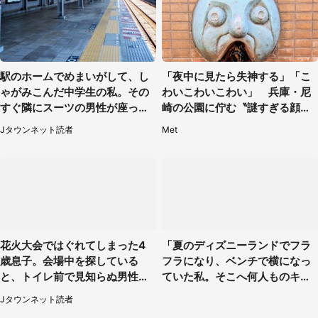
駅のホームでめまいがして、し
「夜中に見たら失神する」「こ
ゃがみこんだ中学生の私。その
わいこわいこわい」 兵庫・尼
すぐ隣にスーツの男性が座って
崎の公園に佇む〝謎すぎる顔〟
きて（千葉県・20代女性）
に1.3万人戦慄
Jタウンネット読者
Met
花火大会ではぐれてしまった4
「夏のディズニーランドでフラ
歳息子。会場中を探している
フラになり、ベンチで横になっ
と、トイレ前で見知らぬ男性に
ていた私。そこへ何人ものキャ
（東京都・女性）
ストがやってきて」（埼玉県・2
Jタウンネット読者
0代女性）