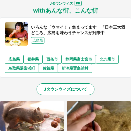
Jタウンウィズ
withあんな街、こんな街
いろんな「ウマイ！」集まってます 「日本三大酒
どころ」広島を味わうチャンスが到来中
広島県
広島県
福井県
西条市
静岡県富士宮市
北九州市
鳥取県湯梨浜町
佐賀県
新潟県粟島浦村
Jタウンウィズについて