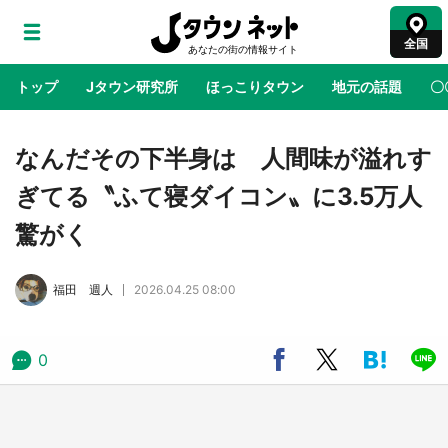
全国
トップ
Jタウン研究所
ほっこりタウン
地元の話題
〇
地域×二次元
絶景
あの時はありがとう
物語がはじ
なんだその下半身は 人間味が溢れす
ぎてる〝ふて寝ダイコン〟に3.5万人
ラプラス・ダークネスが栃木県を征服！？ 県
驚がく
公式プロモ動画で「聖地」が生産されてます
【7／31～1／31】
福田 週人
2026.04.25 08:00
『薬屋のひとりごと』の〝舞〟の世界に入り込
む 六本木ヒルズ展望台でコラボ、本邦初公開
の「猫猫像」も【8／1～10／26】
0
日向翔陽＆影山飛雄が笹かまを食べる！ アニ
メ『ハイキュー！！』×老舗「鐘崎」コラボで
限定グッズも【8／1～31】