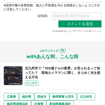
Jタウンウィズ
withあんな街、こんな街
北九州市で「100億ドルの夜景」が見られるって知
ってた？ 現地カメラマンに聞く、きらめく光を捉
える方法
北九州市
広島県
福井県
西条市
静岡県富士宮市
北九州市
鳥取県湯梨浜町
佐賀県
新潟県粟島浦村