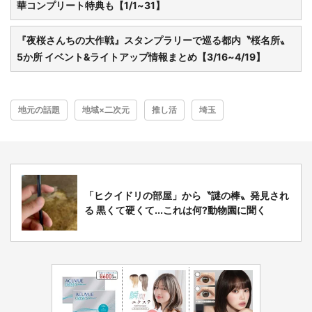
華コンプリート特典も【1/1~31】
『夜桜さんちの大作戦』スタンプラリーで巡る都内〝桜名所〟
5か所 イベント&ライトアップ情報まとめ【3/16~4/19】
地元の話題
地域×二次元
推し活
埼玉
「ヒクイドリの部屋」から〝謎の棒〟発見され
る 黒くて硬くて...これは何?動物園に聞く