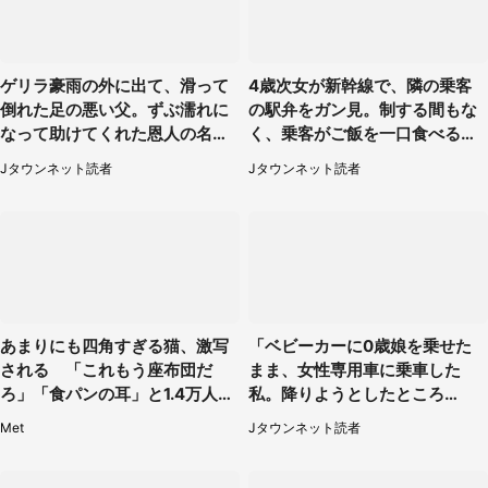
ゲリラ豪雨の外に出て、滑って
4歳次女が新幹線で、隣の乗客
倒れた足の悪い父。ずぶ濡れに
の駅弁をガン見。制する間もな
なって助けてくれた恩人の名前
く、乗客がご飯を一口食べると
も聞かず...
（茨城県・50代女性）
Jタウンネット読者
Jタウンネット読者
あまりにも四角すぎる猫、激写
「ベビーカーに0歳娘を乗せた
される 「これもう座布団だ
まま、女性専用車に乗車した
ろ」「食パンの耳」と1.4万人困
私。降りようとしたところ
惑
で...」（大阪府・30代女性）
Met
Jタウンネット読者