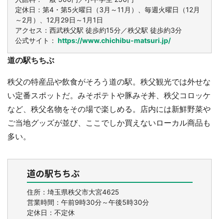
定休日：第4・第5火曜日（3月～11月）、毎週火曜日（12月
～2月）、12月29日～1月1日
アクセス：西武秩父駅 徒歩約15分／秩父駅 徒歩約3分
公式サイト：
https://www.chichibu-matsuri.jp/
道の駅ちちぶ
秩父の特産品や飲食がそろう道の駅。秩父観光では外せな
い定番スポットだ。みそポテトや豚みそ丼、秩父コロッケ
など、秩父名物をその場で楽しめる。店内には新鮮野菜や
ご当地グッズが並び、ここでしか買えないローカル商品も
多い。
道の駅ちちぶ
住所：埼玉県秩父市大宮4625
営業時間：午前9時30分～午後5時30分
定休日：不定休