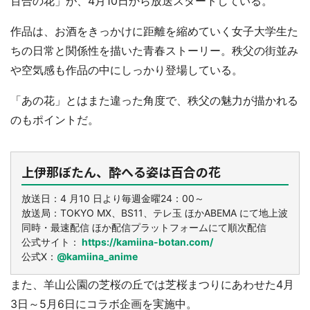
百合の花」が、4月10日から放送スタートしている。
作品は、お酒をきっかけに距離を縮めていく女子大学生た
ちの日常と関係性を描いた青春ストーリー。秩父の街並み
や空気感も作品の中にしっかり登場している。
「あの花」とはまた違った角度で、秩父の魅力が描かれる
選択する
のもポイントだ。
上伊那ぼたん、酔へる姿は百合の花
放送日：4 月10 日より毎週金曜24：00～
放送局：TOKYO MX、BS11、テレ玉 ほかABEMA にて地上波
同時・最速配信 ほか配信プラットフォームにて順次配信
公式サイト：
https://kamiina-botan.com/
公式X：
@kamiina_anime
また、羊山公園の芝桜の丘では芝桜まつりにあわせた4月
3日～5月6日にコラボ企画を実施中。