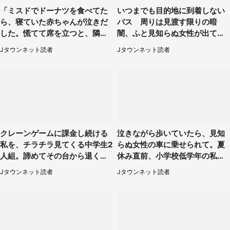
「ミスドでドーナツを食べてた
いつまでも目的地に到着しない
ら、寝ていた赤ちゃんが泣きだ
バス 周りは見渡す限りの暗
した。慌てて席を立つと、隣の
闇、ふと見知らぬ女性が出てき
席の男子中学生が」（静岡・30
た（神奈川県・40代男性）
Jタウンネット読者
Jタウンネット読者
代女性）
クレーンゲームに課金し続ける
泣きながら歩いていたら、見知
私を、チラチラ見てくる中学生2
らぬ女性の車に乗せられて。夏
人組。諦めてその台から退く
休み直前、小学校低学年の私に
と、後ろから声が（東京都・40
起きたこと（広島県・30代女
Jタウンネット読者
Jタウンネット読者
代女性）
性）