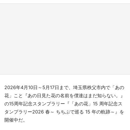
『小林さんちのメイドラゴン』と舞台のモデ
ル・越谷がコラボ 田んぼアートの見頃にあわ
せて企画続々【7／31～】
もっとみる
2026年4月10日～5月17日まで、埼玉県秩父市内で「あの
花」こと『あの日見た花の名前を僕達はまだ知らない。』
の15周年記念スタンプラリー『「あの花」15 周年記念ス
タンプラリー2026 春～ ちちぶで巡る 15 年の軌跡～』を
開催中だ。