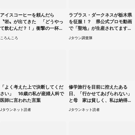
アイスコーヒーを頼んだら
ラプラス・ダークネスが栃木県
〝岩〟が出てきた 「どうやっ
を征服！？ 県公式プロモ動画
て飲むんだ？！」衝撃の一杯が
で「聖地」が生産されてます【7
話題
／31～1／31】
ころんころ
Jタウン調査隊
「よく考えた上で決断してくだ
修学旅行を目前に控えたある
さい」 16歳の私が産婦人科で
日、「行かせてあげられない」
医師に言われた言葉
と母 家は貧しく、私は納得し
たけれど...（北海道・70代以上
Jタウンネット読者
Jタウンネット読者
女性）