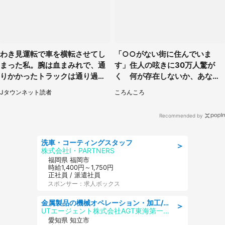
わき見運転で車を横転させてし
「○○がない街に住んでいま
まった私。腕は血まみれで、通
す」住人の呟きに30万人驚が
りかかったトラックは通り過ぎ
く 何が存在しないか、あなた
ていき...（福岡県・30代女性）
はわかる？
Jタウンネット読者
ころんころ
Recommended by
洗車・コーティングスタッフ
＞
株式会社I・PARTNERS
福岡県 福岡市
時給1,400円～1,750円
正社員 / 派遣社員
スポンサー：求人ボックス
金属製品の機械オペレーション・加工/寮完備/日払い/工場・製造
＞
UTエージェント株式会社AGT東海第一CU
愛知県 知立市