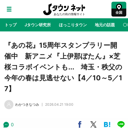
全国
トップ
Jタウン研究所
ほっこりタウン
地元の話題
〇
地域×二次元
絶景
あの時はありがとう
物語がはじ
『あの花』15周年スタンプラリー開
催中 新アニメ『上伊那ぼたん』×芝
ラプラス・ダークネスが栃木県を征服！？ 県
桜コラボイベントも... 埼玉・秩父の
公式プロモ動画で「聖地」が生産されてます
【7／31～1／31】
今年の春は見逃せない【4／10～5／1
7】
『薬屋のひとりごと』の〝舞〟の世界に入り込
む 六本木ヒルズ展望台でコラボ、本邦初公開
の「猫猫像」も【8／1～10／26】
わかつきなつみ
2026.04.21 19:00
日向翔陽＆影山飛雄が笹かまを食べる！ アニ
メ『ハイキュー！！』×老舗「鐘崎」コラボで
0
限定グッズも【8／1～31】