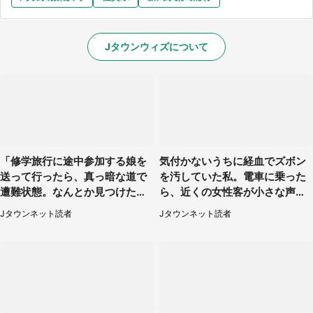
Jタウンウィズについて
「修学旅行に途中参加する娘を
気付かないうちに経血でズボン
送って行ったら、真っ暗な道で
を汚していた私。電車に乗った
遭難状態。なんとか見つけた民
ら、近くの女性客が小さな声で
家に助けを求めると、住人の男
（千葉県・10代女性）
Jタウンネット読者
Jタウンネット読者
性が...」