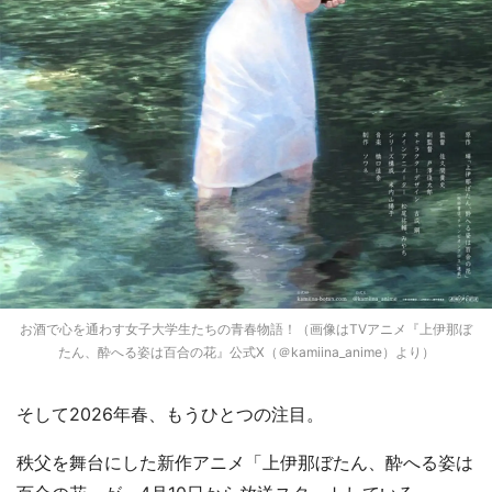
都道府選択
お酒で心を通わす女子大学生たちの青春物語！（画像はTVアニメ『上伊那ぼ
たん、酔へる姿は百合の花』公式X（＠kamiina_anime）より）
そして2026年春、もうひとつの注目。
秩父を舞台にした新作アニメ「上伊那ぼたん、酔へる姿は