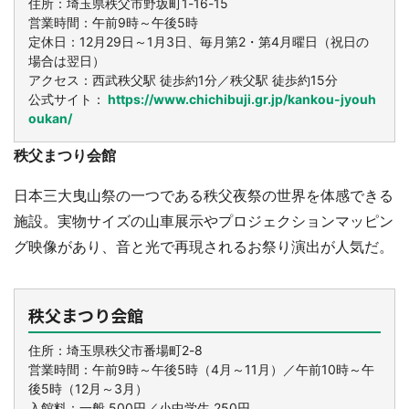
住所：埼玉県秩父市野坂町1-16-15
営業時間：午前9時～午後5時
定休日：12月29日～1月3日、毎月第2・第4月曜日（祝日の
場合は翌日）
アクセス：西武秩父駅 徒歩約1分／秩父駅 徒歩約15分
公式サイト：
https://www.chichibuji.gr.jp/kankou-jyouh
oukan/
秩父まつり会館
日本三大曳山祭の一つである秩父夜祭の世界を体感できる
施設。実物サイズの山車展示やプロジェクションマッピン
グ映像があり、音と光で再現されるお祭り演出が人気だ。
秩父まつり会館
住所：埼玉県秩父市番場町2-8
営業時間：午前9時～午後5時（4月～11月）／午前10時～午
後5時（12月～3月）
入館料：一般 500円／小中学生 250円