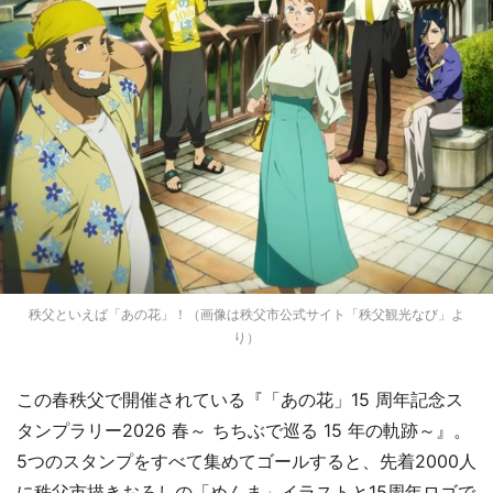
秩父といえば「あの花」！（画像は秩父市公式サイト「秩父観光なび」よ
り）
この春秩父で開催されている『「あの花」15 周年記念ス
タンプラリー2026 春～ ちちぶで巡る 15 年の軌跡～』。
5つのスタンプをすべて集めてゴールすると、先着2000人
に秩父市描きおろしの「めんま」イラストと15周年ロゴで