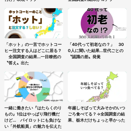
梅田の地下街でベビーカーを押しつつ迷う私に、見
知らぬおじいさんがわざわざ声をかけてきて（兵庫
県・30代女性）
「ゾワゾワする」「本当に気持ち悪い」 道端でバ
グっちゃってた〝野生の野菜〟に6.5万人戦慄
「ホット」の一言でホットコー
「40代って初老なの？」 30
ヒー注文する人はどこに居る？
0人に聞いた結果...世代ごとの
全国調査の結果...一目瞭然の
〝認識の差〟発覚
〝答え〟出た
一緒に働きたい『はたらくのり
年越しそばって大みそかのいつ
もの』1位はやっぱり飛行機だ
ごろ食べてる？→全国調査の結
けど... パイロットにも負けな
果、栃木だけちょっと早かった
い「外航船員」の魅力を伝えた