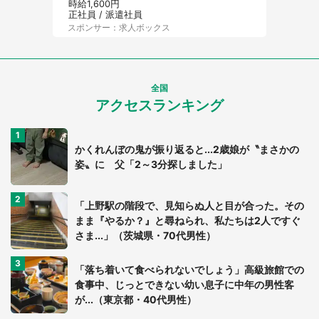
時給1,600円
正社員 / 派遣社員
スポンサー：求人ボックス
全国
アクセスランキング
かくれんぼの鬼が振り返ると...2歳娘が〝まさかの
姿〟に 父「2～3分探しました」
「上野駅の階段で、見知らぬ人と目が合った。その
まま『やるか？』と尋ねられ、私たちは2人ですぐ
さま...」（茨城県・70代男性）
「落ち着いて食べられないでしょう」高級旅館での
食事中、じっとできない幼い息子に中年の男性客
が...（東京都・40代男性）