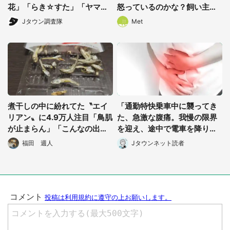
花」「らき☆すた」「ヤマノ
怒っているのかな？飼い主さ
ススメ」も...数えていったら
んに聞く
Jタウン調査隊
Met
キリがない【埼玉が舞台の二
次元まとめ】
煮干しの中に紛れてた〝エイ
「通勤特快乗車中に襲ってき
リアン〟に4.9万人注目「鳥肌
た、急激な腹痛。我慢の限界
が止まらん」「こんなの出て
を迎え、途中で電車を降りよ
きたら泣き喚く」
うとしたけれど...」（東京
福田 週人
Jタウンネット読者
都・30代女性）