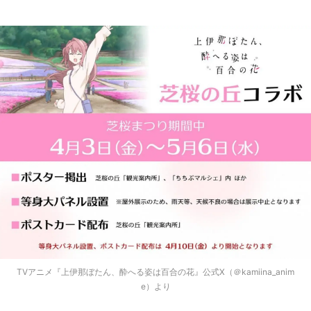
TVアニメ『上伊那ぼたん、酔へる姿は百合の花』公式X（＠kamiina_anim
e）より