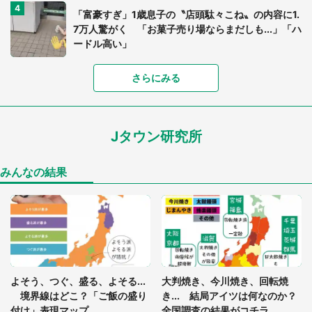
「富豪すぎ」1歳息子の〝店頭駄々こね〟の内容に1.
7万人驚がく 「お菓子売り場ならまだしも...」「ハ
ードル高い」
さらにみる
あまりにも四角すぎる猫、激写される 「これもう
座布団だろ」「食パンの耳」と1.4万人困惑
Jタウン研究所
家に〝デカい蛾〟が居座り続けて3日間...ビビり続
けた住人 判明した〝まさかの正体〟に14万人も困
惑
みんなの結果
「○○がない街に住んでいます」住人の呟きに30万
人驚がく 何が存在しないか、あなたはわかる？
「閉所恐怖症の私は新幹線で大パニック。隣席の青
年に『手を繋いで』とお願いしたら...」 体験談に
よそう、つぐ、盛る、よそる...
大判焼き、今川焼き、回転焼
8万人感動
境界線はどこ？「ご飯の盛り
き... 結局アイツは何なのか？
付け」表現マップ
全国調査の結果がコチラ