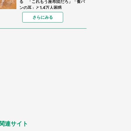
る 「これもう座布団だろ」「食パ
ンの耳」と1.4万人困惑
家に〝デカい蛾〟が居座り続けて3
さらにみる
日間...ビビり続けた住人 判明した
〝まさかの正体〟に14万人も困惑
「○○がない街に住んでいます」住
人の呟きに30万人驚がく 何が存在
しないか、あなたはわかる？
「閉所恐怖症の私は新幹線で大パニ
ック。隣席の青年に『手を繋いで』
とお願いしたら...」 体験談に8万
人感動
梅田の地下街でベビーカーを押しつ
つ迷う私に、見知らぬおじいさんが
わざわざ声をかけてきて（兵庫県・
30代女性）
「ゾワゾワする」「本当に気持ち悪
い」 道端でバグっちゃってた〝野
生の野菜〟に6.5万人戦慄
関連サイト