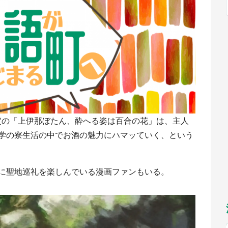
福岡
佐賀
長崎
熊本
～10／26】
九州
／1～31】
もっとみる
選択
予定の「上伊那ぼたん、酔へる姿は百合の花」は、主人
学の寮生活の中でお酒の魅力にハマッていく、という
に聖地巡礼を楽しんでいる漫画ファンもいる。