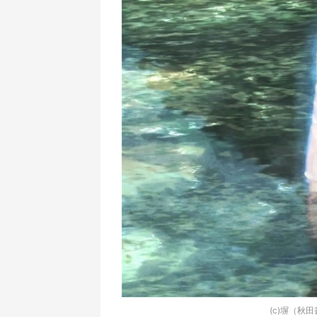
(c)塀（秋