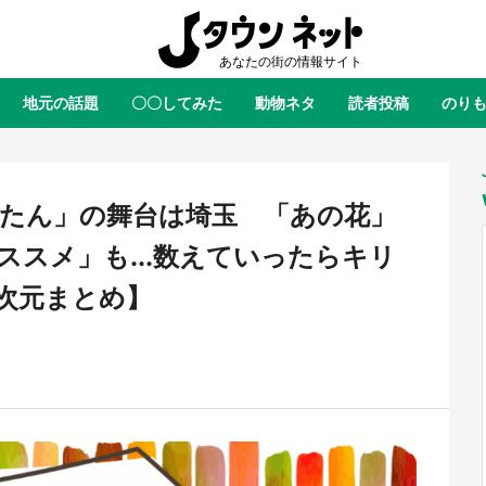
地元の話題
〇〇してみた
動物ネタ
読者投稿
のり
全国
全国
北海道
北海道
元
絶景
あの時はありがとう
物語がはじまる町へ
ふ
青森
岩手
宮城
秋田
東北
ぼたん」の舞台は埼玉 「あの花」
茨城
栃木
群馬
埼玉
関東
スメ」も...数えていったらキリ
新潟
山梨
長野
甲信越
次元まとめ】
岐阜
静岡
愛知
三重
東海
富山
石川
福井
北陸
滋賀
京都
大阪
兵庫
関西
鳥取
島根
岡山
広島
中国
屋のひとりごと』の〝舞〟の世界
日向翔陽＆影山飛雄が笹かまを食
り込む 六本木ヒルズ展望台でコ
る！ アニメ『ハイキュー！！』
徳島
香川
愛媛
高知
四国
、本邦初公開の「猫猫像」も【8
舗「鐘崎」コラボで限定グッズも