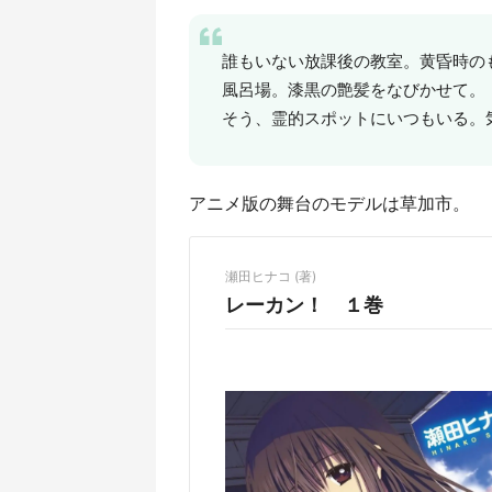
誰もいない放課後の教室。黄昏時の
風呂場。漆黒の艶髪をなびかせて。
そう、霊的スポットにいつもいる。
アニメ版の舞台のモデルは草加市。
瀬田ヒナコ (著)
レーカン！ １巻