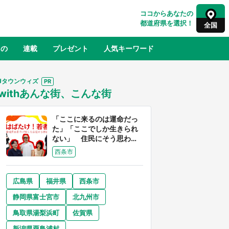
ココからあなたの
都道府県を選択！
全国
もの
連載
プレゼント
人気キーワード
Jタウンウィズ
withあんな街、こんな街
るさと納税
山形
福島
千葉
東京
神奈川
「ここに来るのは運命だっ
た」「ここでしか生きられ
ない」 住民にそう思わせ
る離島「粟島」の魅力【移
西条市
住婚受付中】
広島県
福井県
西条市
奈良
和歌山
静岡県富士宮市
北九州市
山口
べ
『小林さんちのメイドラゴン』と舞台
鳥取県湯梨浜町
佐賀県
×老
のモデル・越谷がコラボ 田んぼアー
【8
トの見頃にあわせて企画続々【7／31
新潟県粟島浦村