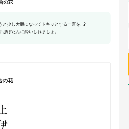
合の花
と少し大胆になってドキッとする一言を...?
上伊那ぼたんに酔いしれましょ。
合の花