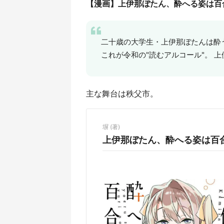
【漫画】上伊那ぼたん、酔へる姿は百
二十歳の大学生・上伊那ぼたんは酔う
これが令和の"読むアルコール"。 
主な舞台は秩父市。
塀 (著)
上伊那ぼたん、酔へる姿は百