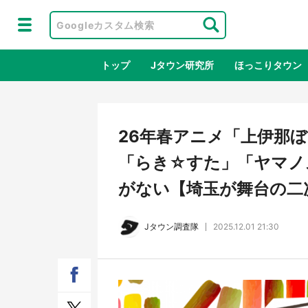
トップ
Jタウン研究所
ほっこりタウン
地域×二次
26年春アニメ「上伊那
「らき☆すた」「ヤマノス
がない【埼玉が舞台の二
Jタウン調査隊
2025.12.01 21:30
ラプラス・ダークネスが栃木県を征
『薬
服！？ 県公式プロモ動画で「聖地」
に入
が生産されてます【7／31～1／31】
ラボ