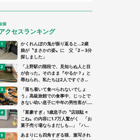
全国
アクセスランキング
かくれんぼの鬼が振り返ると...2歳
娘が〝まさかの姿〟に 父「2～3分
探しました」
「上野駅の階段で、見知らぬ人と目
が合った。そのまま『やるか？』と
尋ねられ、私たちは2人ですぐさ
ま...」（茨城県・70代男性）
「落ち着いて食べられないでしょ
う」高級旅館での食事中、じっとで
きない幼い息子に中年の男性客が...
（東京都・40代男性）
「富豪すぎ」1歳息子の〝店頭駄々
こね〟の内容に1.7万人驚がく 「お
菓子売り場ならまだしも...」「ハー
ドル高い」
あまりにも四角すぎる猫、激写され