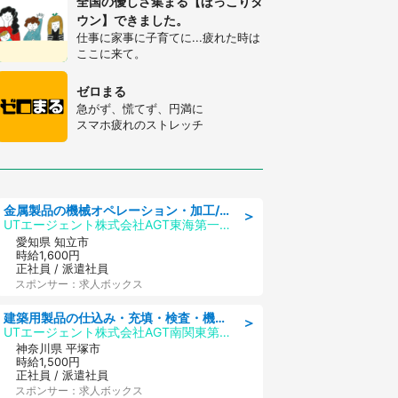
全国の優しさ集まる【ほっこりタ
ウン】できました。
仕事に家事に子育てに...疲れた時は
ここに来て。
ゼロまる
急がず、慌てず、円満に
スマホ疲れのストレッチ
金属製品の機械オペレーション・加工/寮完備/日払い/工場・製造
＞
UTエージェント株式会社AGT東海第一CU
愛知県 知立市
時給1,600円
正社員 / 派遣社員
スポンサー：求人ボックス
建築用製品の仕込み・充填・検査・機械操作/寮完備/日払い/工場・製造
＞
UTエージェント株式会社AGT南関東第二CU
神奈川県 平塚市
時給1,500円
正社員 / 派遣社員
スポンサー：求人ボックス