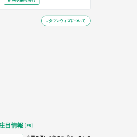
大分
宮崎
鹿児島
沖縄
～】
Jタウンウィズについて
する
注目情報