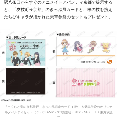
駅八条口からすぐのアニメイトアバンティ京都で提示する
と、「友枝町→京都」のきっぷ風カードと、桜の枝を携え
たちびキャラが描かれた乗車券袋のセットもプレゼント。
「さくらと春の京都旅行」きっぷ風記念カード（1枚）＆乗車券袋のオリジナ
ルノベルティセット（Ｃ）CLAMP・ST/講談社・NEP・NHK ＪＲ東海承認