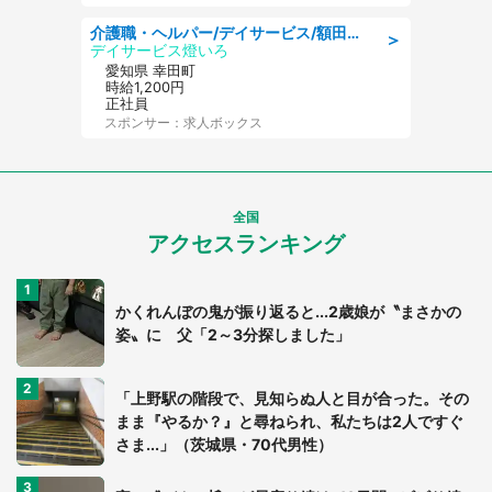
介護職・ヘルパー/デイサービス/額田郡幸田町/JR東海道本線 幸田/愛知県
＞
デイサービス燈いろ
愛知県 幸田町
時給1,200円
正社員
スポンサー：求人ボックス
全国
アクセスランキング
かくれんぼの鬼が振り返ると...2歳娘が〝まさかの
姿〟に 父「2～3分探しました」
「上野駅の階段で、見知らぬ人と目が合った。その
まま『やるか？』と尋ねられ、私たちは2人ですぐ
さま...」（茨城県・70代男性）