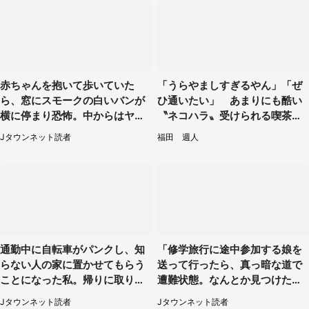
赤ちゃんを抱いて歩いていた
「うらやましすぎるやん」「ぜ
ら、窓にスモークの白いバンが
ひ通いたい」 あまりにも酷い
横に停まり恐怖。中からはヤン
〝ネコハラ〟受けられる喫茶店
チャそうな男性が...（神奈川
に5.3万人驚がく
Jタウンネット読者
福田 週人
県・40代女性）
通勤中に自転車がパンクし、知
「修学旅行に途中参加する娘を
らない人の家に置かせてもらう
送って行ったら、真っ暗な道で
ことになった私。帰りに取りに
遭難状態。なんとか見つけた民
行くと、なんと...（東京都・40
家に助けを求めると、住人の男
Jタウンネット読者
Jタウンネット読者