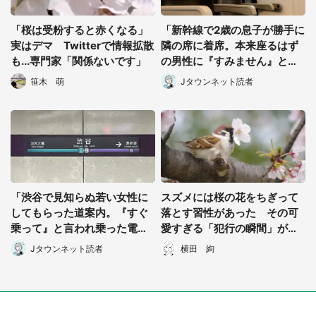
「桜は受粉すると赤くなる」
「新幹線で2歳の息子が勝手に
実はデマ Twitterで情報拡散
隣の席に着席。本来座るはず
も...専門家「関係ないです」
の男性に『すみません』と謝
ったら...」（東京都・30代女
笹木 萌
Jタウンネット読者
性）
「渋谷で見知らぬ若い女性に
スズメには桜の花をちぎって
してもらった道案内。『すぐ
落とす習性があった その可
乗って』と言われ乗った電車
愛すぎる「犯行の瞬間」がこ
の窓から見えたのは...」
ちら
Jタウンネット読者
横田 絢