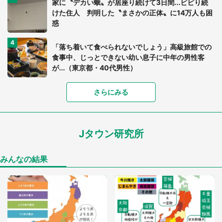
家に〝デカい蛾〟が居座り続けて3日間...ビビり続
けた住人 判明した〝まさかの正体〟に14万人も困
惑
「落ち着いて食べられないでしょう」高級旅館での
食事中、じっとできない幼い息子に中年の男性客
が...（東京都・40代男性）
「富豪すぎ」1歳息子の〝店頭駄々こね〟の内容に1.
さらにみる
7万人驚がく 「お菓子売り場ならまだしも...」「ハ
ードル高い」
Jタウン研究所
「閉所恐怖症の私は新幹線で大パニック。隣席の青
年に『手を繋いで』とお願いしたら...」 体験談に
8万人感動
みんなの結果
「ゾワゾワする」「本当に気持ち悪い」 道端でバ
グっちゃってた〝野生の野菜〟に6.5万人戦慄