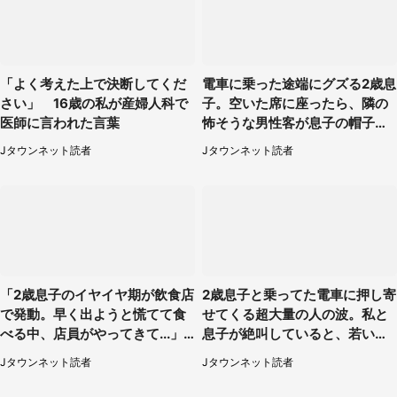
「よく考えた上で決断してくだ
電車に乗った途端にグズる2歳息
さい」 16歳の私が産婦人科で
子。空いた席に座ったら、隣の
医師に言われた言葉
怖そうな男性客が息子の帽子に
手を伸ばし（千葉県・40代女
Jタウンネット読者
Jタウンネット読者
性）
「2歳息子のイヤイヤ期が飲食店
2歳息子と乗ってた電車に押し寄
で発動。早く出ようと慌てて食
せてくる超大量の人の波。私と
べる中、店員がやってきて...」
息子が絶叫していると、若いカ
（岡山県・40代女性）
ップルの乗客が...（東京都・60
Jタウンネット読者
Jタウンネット読者
代女性）