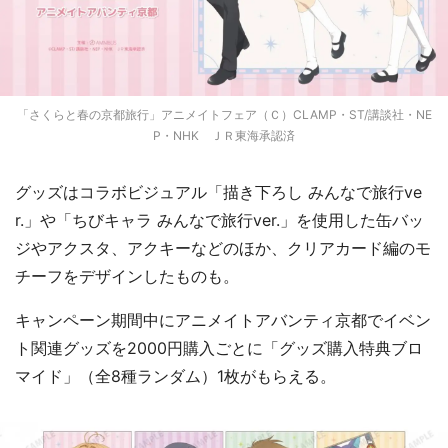
「さくらと春の京都旅行」アニメイトフェア（Ｃ）CLAMP・ST/講談社・NE
P・NHK ＪＲ東海承認済
グッズはコラボビジュアル「描き下ろし みんなで旅行ve
r.」や「ちびキャラ みんなで旅行ver.」を使用した缶バッ
ジやアクスタ、アクキーなどのほか、クリアカード編のモ
チーフをデザインしたものも。
キャンペーン期間中にアニメイトアバンティ京都でイベン
ト関連グッズを2000円購入ごとに「グッズ購入特典ブロ
マイド」（全8種ランダム）1枚がもらえる。