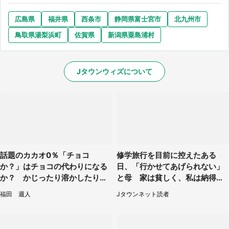
広島県
福井県
西条市
静岡県富士宮市
北九州市
鳥取県湯梨浜町
佐賀県
新潟県粟島浦村
Jタウンウィズについて
話題のカカオ0％「チョコ
修学旅行を目前に控えたある
か？」はチョコの代わりになる
日、「行かせてあげられない」
か？ かじったり溶かしたりし
と母 家は貧しく、私は納得し
て食べてみた
たけれど...（北海道・70代以上
福田 週人
Jタウンネット読者
女性）