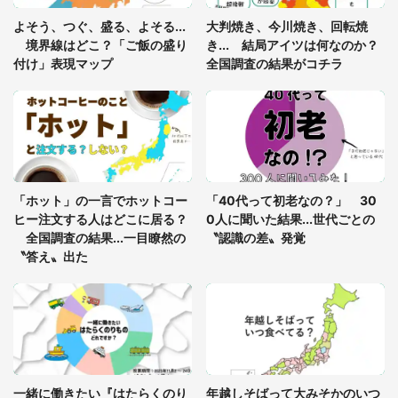
あまりにも四角すぎる猫、激写される 「これもう
よそう、つぐ、盛る、よそる...
大判焼き、今川焼き、回転焼
座布団だろ」「食パンの耳」と1.4万人困惑
境界線はどこ？「ご飯の盛り
き... 結局アイツは何なのか？
付け」表現マップ
全国調査の結果がコチラ
「修学旅行に途中参加する娘を送って行ったら、真
っ暗な道で遭難状態。なんとか見つけた民家に助け
を求めると、住人の男性が...」
「孫にあげると思って、あなたにこれをあげる」
真夏の山道で見知らぬお婆さんに握らされたもの
「ホット」の一言でホットコー
「40代って初老なの？」 30
（山口県・30代女性）
ヒー注文する人はどこに居る？
0人に聞いた結果...世代ごとの
全国調査の結果...一目瞭然の
〝認識の差〟発覚
〝答え〟出た
一緒に働きたい『はたらくのり
年越しそばって大みそかのいつ