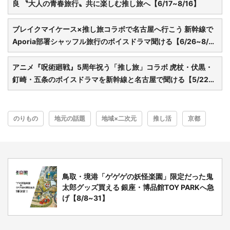
良 〝大人の青春旅行〟共に楽しむ推し旅へ【6/17~8/16】
ブレイクマイケース×推し旅コラボで名古屋へ行こう 新幹線で
Aporia部署シャッフル旅行のボイスドラマ聞ける【6/26~8/3
1】
アニメ『呪術廻戦』5周年祝う「推し旅」コラボ 虎杖・伏黒・
釘崎・五条のボイスドラマを新幹線と名古屋で聞ける【5/22~
8/3】
のりもの
地元の話題
地域×二次元
推し活
京都
鳥取・境港「ゲゲゲの妖怪楽園」限定だった鬼
太郎グッズ買える 銀座・博品館TOY PARKへ急
げ【8/8~31】