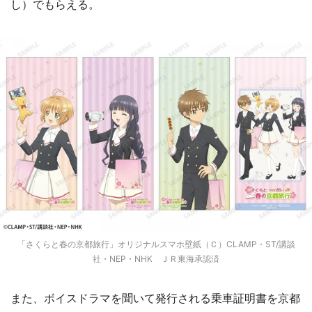
し）でもらえる。
「さくらと春の京都旅行」オリジナルスマホ壁紙（Ｃ）CLAMP・ST/講談
社・NEP・NHK ＪＲ東海承認済
また、ボイスドラマを聞いて発行される乗車証明書を京都