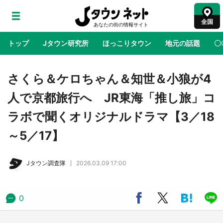
全国
トップ
Jタウン研究所
ほっこりタウン
地元の話題
〇
地域×二次元
絶景
あの時はありがとう
物語がはじ
さくら＆ケロちゃん＆知世＆小狼が4
人で京都旅行へ JR東海「推し旅」コ
鳥取・境港「ゲゲゲの妖怪楽園」限定だった鬼
ラボで聞くオリジナルドラマ【3／18
太郎グッズ買える 銀座・博品館TOY PARKへ
急げ【8／8～31】
～5／17】
ラプラス・ダークネスが栃木県を征服！？ 県
Jタウン調査隊
2026.03.09 17:00
公式プロモ動画で「聖地」が生産されてます
【7／31～1／31】
0
『薬屋のひとりごと』の〝舞〟の世界に入り込
む 六本木ヒルズ展望台でコラボ、本邦初公開
の「猫猫像」も【8／1～10／26】