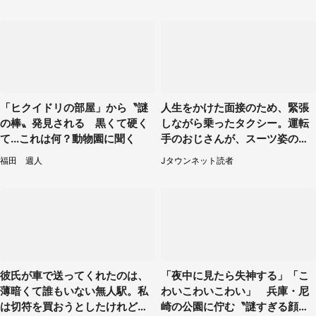
代女性）
性が...」
「ヒクイドリの部屋」から〝謎
人生をかけた面接のため、緊張
の棒〟発見される 黒くて硬く
しながら乗ったタクシー。運転
て...これは何？動物園に聞く
手のおじさんが、スーツ姿の私
を見て...（福岡県・30代女性）
福田 週人
Jタウンネット読者
彼氏が車で送ってくれたのは、
「夜中に見たら失神する」「こ
薄暗くて誰もいない無人駅。私
わいこわいこわい」 兵庫・尼
は切符を買おうとしたけれど
崎の公園に佇む〝謎すぎる顔〟