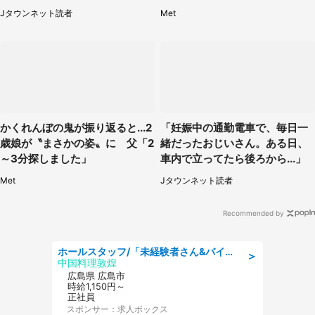
（山形県・20代女性）
に1.3万人戦慄
Jタウンネット読者
Met
かくれんぼの鬼が振り返ると...2
「妊娠中の通勤電車で、毎日一
歳娘が〝まさかの姿〟に 父「2
緒だったおじいさん。ある日、
～3分探しました」
車内で立ってたら後ろから...」
Met
Jタウンネット読者
Recommended by
ホールスタッフ/「未経験者さん&バイトデビューも大歓迎」残業ほぼなし×1日3時間〜勤務OK!フォロー体制も充実/広島県/広島市南区
＞
中国料理敦煌
広島県 広島市
時給1,150円～
正社員
スポンサー：求人ボックス