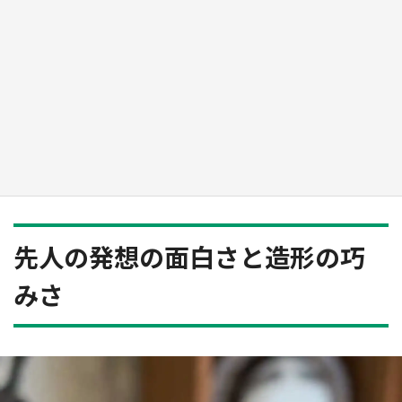
『薬屋のひとりごと』の〝舞〟の世界に入り込
む 六本木ヒルズ展望台でコラボ、本邦初公開
の「猫猫像」も【8／1～10／26】
もっとみる
先人の発想の面白さと造形の巧
みさ