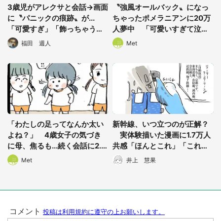
3歳児がアレクサと会話→画面
〝強風オールバック〟になっ
に〝パニックの痕跡〟が...
ちゃったポメラニアンに20万
「可愛すぎ」「飾っちゃう」
人夢中 「可愛いすぎて泣き
と3.4万人破顔の内容
そう」
福田 週人
Met
「わたしの足ってなんか太い
新幹線、いつ立つのが正解？
よね？」 4歳女子の気づき
実体験描いた漫画に1.7万人
に母、焦るも...続く会話に2.2
共感「ほんとこれ」「これで
万人感動「見習いたい」
正解だとおもっています」
Met
井上 慧果