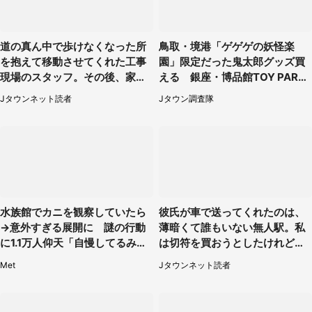
道の真ん中で歩けなくなった所
鳥取・境港「ゲゲゲの妖怪楽
を抱えて移動させてくれた工事
園」限定だった鬼太郎グッズ買
現場のスタッフ。その後、家ま
える 銀座・博品館TOY PARK
で私を送ると（大阪府・40代女
へ急げ【8／8～31】
Jタウンネット読者
Jタウン調査隊
性）
水族館でカニを観察していたら
彼氏が車で送ってくれたのは、
→意外すぎる展開に 謎の行動
薄暗くて誰もいない無人駅。私
に1.1万人仰天「自慢してるみた
は切符を買おうとしたけれど
い」
（山形県・20代女性）
Met
Jタウンネット読者