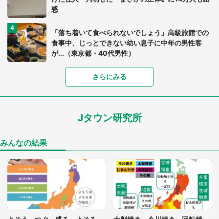
惑
「落ち着いて食べられないでしょう」高級旅館での
食事中、じっとできない幼い息子に中年の男性客
が...（東京都・40代男性）
さらにみる
「可愛いのにホラー」「事件性を感じる」 ふわふ
わアザラシの〝赤い異変〟に3.2万人戦慄
Jタウン研究所
「孫にあげると思って、あなたにこれをあげる」
真夏の山道で見知らぬお婆さんに握らされたもの
（山口県・30代女性）
みんなの結果
「ゾワゾワする」「本当に気持ち悪い」 道端でバ
グっちゃってた〝野生の野菜〟に6.5万人戦慄
「閉所恐怖症の私は新幹線で大パニック。隣席の青
年に『手を繋いで』とお願いしたら...」 体験談に