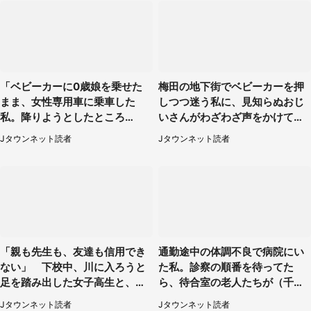
「ベビーカーに0歳娘を乗せた
梅田の地下街でベビーカーを押
まま、女性専用車に乗車した
しつつ迷う私に、見知らぬおじ
私。降りようとしたところ
いさんがわざわざ声をかけてき
で...」（大阪府・30代女性）
て（兵庫県・30代女性）
Jタウンネット読者
Jタウンネット読者
「親も先生も、友達も信用でき
通勤途中の体調不良で病院にい
ない」 下校中、川に入ろうと
た私。診察の順番を待ってた
足を踏み出した女子高生と、彼
ら、待合室の老人たちが（千葉
女を止めた予想外の存在
県・50代男性）
Jタウンネット読者
Jタウンネット読者