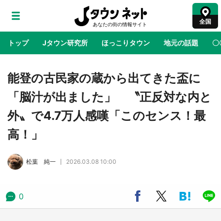
全国
トップ
Jタウン研究所
ほっこりタウン
地元の話題
〇
地域×二次元
絶景
あの時はありがとう
物語がはじ
能登の古民家の蔵から出てきた盃に
「脳汁が出ました」 〝正反対な内と
アニメ『はたらく細胞』と神奈川県の3度目コ
外〟で4.7万人感嘆「このセンス！最
ラボ 作品の世界観通じて「小児がん」学べる
【8／10～31※平日限定】
高！」
鳥取・境港「ゲゲゲの妖怪楽園」限定だった鬼
松葉 純一
2026.03.08 10:00
太郎グッズ買える 銀座・博品館TOY PARKへ
急げ【8／8～31】
0
ラプラス・ダークネスが栃木県を征服！？ 県
公式プロモ動画で「聖地」が生産されてます
【7／31～1／31】