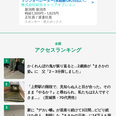
マシンオペレーター/未経験OK/日払いOK/寮費無料/交替制/20・30・40代活躍中
＞
株式会社綜合キャリアオプション
新潟県 新潟市
時給1,300円～1,625円
正社員 / 派遣社員
スポンサー：求人ボックス
全国
アクセスランキング
かくれんぼの鬼が振り返ると...2歳娘が〝まさかの
姿〟に 父「2～3分探しました」
「上野駅の階段で、見知らぬ人と目が合った。その
まま『やるか？』と尋ねられ、私たちは2人ですぐ
さま...」（茨城県・70代男性）
家に〝デカい蛾〟が居座り続けて3日間...ビビり続
けた住人 判明した〝まさかの正体〟に14万人も困