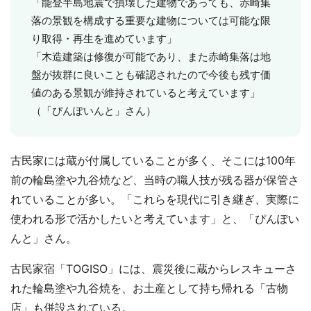
「能登半島地震で損壊した建物であっても、赤崎集
落の景観を構成する重要な建物については可能な限
り取得・再生を進めています」
「木造建築は修復が可能であり、また赤崎集落は地
盤が抜群に良いことも確認されたので今後も残す価
値のある景観が維持されていると考えています」
（「ぴんぽいんと」さん）
古民家には蔵が付属していることが多く、そこには100年
前の輪島塗や九谷焼など、当時の職人技が残る器が保管さ
れていることが多い。「これらを現代に引き継ぎ、実際に
使われる形で活かしたいと考えています」と、「ぴんぽい
んと」さん。
古民家宿「TOGISO」には、震災後に蔵からレスキューさ
れた輪島塗や九谷焼を、お土産として持ち帰れる「古物
店」も併設されている。