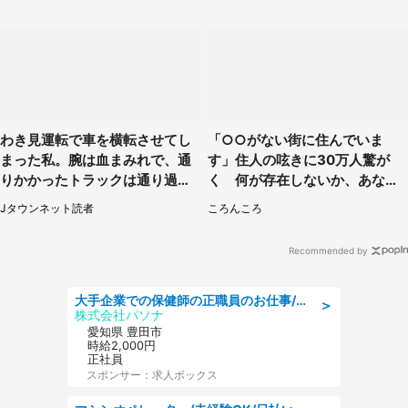
わき見運転で車を横転させてし
「○○がない街に住んでいま
まった私。腕は血まみれで、通
す」住人の呟きに30万人驚が
りかかったトラックは通り過ぎ
く 何が存在しないか、あなた
ていき...（福岡県・30代女性）
はわかる？
Jタウンネット読者
ころんころ
Recommended by
大手企業での保健師の正職員のお仕事/残業なし/要資格:保健師
＞
株式会社パソナ
愛知県 豊田市
時給2,000円
正社員
スポンサー：求人ボックス