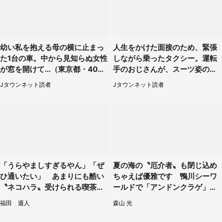
幼い私を抱える母の横に止まっ
人生をかけた面接のため、緊張
た1台の車。中から見知らぬ女性
しながら乗ったタクシー。運転
が窓を開けて...（東京都・40代
手のおじさんが、スーツ姿の私
男性）
を見て...（福岡県・30代女性）
Jタウンネット読者
Jタウンネット読者
「うらやましすぎるやん」「ぜ
夏の海の〝厄介者〟も閉じ込め
ひ通いたい」 あまりにも酷い
ちゃえば優雅です 鴨川シーワ
〝ネコハラ〟受けられる喫茶店
ールドで「アンドンクラゲ」期
に5.3万人驚がく
間限定展示【7／29～】
福田 週人
森山 光