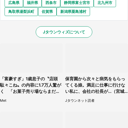
広島県
福井県
西条市
静岡県富士宮市
北九州市
鳥取県湯梨浜町
佐賀県
新潟県粟島浦村
Jタウンウィズについて
「富豪すぎ」1歳息子の〝店頭
保育園から次々と病気をもらっ
駄々こね〟の内容に1.7万人驚が
てくる娘。満足に仕事に行けな
く 「お菓子売り場ならまだし
い私に、会社の社長が...（宮城
も...」「ハードル高い」
県・30代女性）
Met
Jタウンネット読者