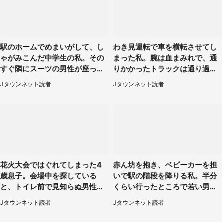
駅のホームでめまいがして、し
わき見運転で車を横転させてし
ゃがみこんだ中学生の私。その
まった私。腕は血まみれで、通
すぐ隣にスーツの男性が座って
りかかったトラックは通り過ぎ
きて（千葉県・20代女性）
ていき...（福岡県・30代女性）
Jタウンネット読者
Jタウンネット読者
花火大会ではぐれてしまった4
赤ん坊を抱き、ベビーカーを担
歳息子。会場中を探している
いで駅の階段を降りる私。半分
と、トイレ前で見知らぬ男性に
くらい行ったところで若い男性
（東京都・女性）
が...（埼玉県・50代女性）
Jタウンネット読者
Jタウンネット読者