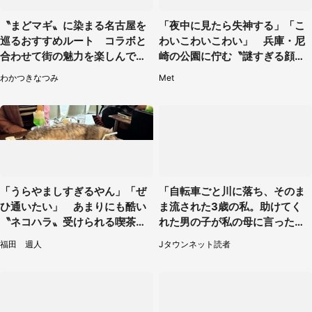
〝まどマギ〟に染まる名古屋を
「夜中に見たら失神する」「こ
巡るおすすめルート コラボと
わいこわいこわい」 兵庫・尼
合わせて街の魅力を楽しんで【2
崎の公園に佇む〝謎すぎる顔〟
／20～4／19】
に1.3万人戦慄
わかつきなつみ
Met
「うらやましすぎるやん」「ぜ
「自転車ごと川に落ち、そのま
ひ通いたい」 あまりにも酷い
ま流された3歳の私。助けてく
〝ネコハラ〟受けられる喫茶店
れた男の子が私の母に言ったの
に5.3万人驚がく
は...」（千葉県・20代女性）
福田 週人
Jタウンネット読者