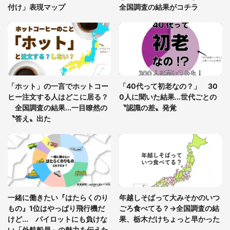
付け」表現マップ
全国調査の結果がコチラ
梅田の地下街でベビーカーを押しつつ迷う私に、見
知らぬおじいさんがわざわざ声をかけてきて（兵庫
県・30代女性）
「ゾワゾワする」「本当に気持ち悪い」 道端でバ
グっちゃってた〝野生の野菜〟に6.5万人戦慄
「ホット」の一言でホットコー
「40代って初老なの？」 30
ヒー注文する人はどこに居る？
0人に聞いた結果...世代ごとの
全国調査の結果...一目瞭然の
〝認識の差〟発覚
〝答え〟出た
一緒に働きたい『はたらくのり
年越しそばって大みそかのいつ
もの』1位はやっぱり飛行機だ
ごろ食べてる？→全国調査の結
けど... パイロットにも負けな
果、栃木だけちょっと早かった
い「外航船員」の魅力を伝えた