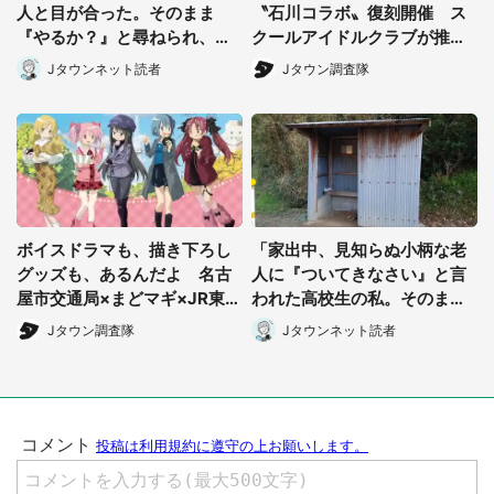
人と目が合った。そのまま
〝石川コラボ〟復刻開催 ス
『やるか？』と尋ねられ、私
クールアイドルクラブが推し
たちは2人ですぐさま...」（茨
メニュー手に再登場
Jタウンネット読者
Jタウン調査隊
城県・70代男性）
ボイスドラマも、描き下ろし
「家出中、見知らぬ小柄な老
グッズも、あるんだよ 名古
人に『ついてきなさい』と言
屋市交通局×まどマギ×JR東海
われた高校生の私。そのまま
コラボ開催【2／20～4／1
連れて行かれた先は...」（50
Jタウン調査隊
Jタウンネット読者
9】
代男性）