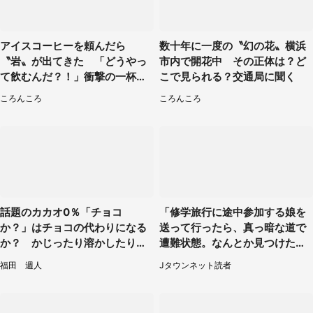
アイスコーヒーを頼んだら
数十年に一度の〝幻の花〟横浜
〝岩〟が出てきた 「どうやっ
市内で開花中 その正体は？ど
て飲むんだ？！」衝撃の一杯が
こで見られる？交通局に聞く
話題
ころんころ
ころんころ
話題のカカオ0％「チョコ
「修学旅行に途中参加する娘を
か？」はチョコの代わりになる
送って行ったら、真っ暗な道で
か？ かじったり溶かしたりし
遭難状態。なんとか見つけた民
て食べてみた
家に助けを求めると、住人の男
福田 週人
Jタウンネット読者
性が...」