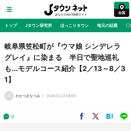
全国
トップ
Jタウン研究所
ほっこりタウン
地元の話題
〇
地域×二次元
絶景
あの時はありがとう
物語がはじ
岐阜県笠松町が『ウマ娘 シンデレラ
グレイ』に染まる 半日で聖地巡礼
ラプラス・ダークネスが栃木県を征服！？ 県
も...モデルコース紹介【2／13～8／3
公式プロモ動画で「聖地」が生産されてます
【7／31～1／31】
1】
『薬屋のひとりごと』の〝舞〟の世界に入り込
わかつきなつみ
2026.02.23 08:00
む 六本木ヒルズ展望台でコラボ、本邦初公開
の「猫猫像」も【8／1～10／26】
0
日向翔陽＆影山飛雄が笹かまを食べる！ アニ
メ『ハイキュー！！』×老舗「鐘崎」コラボで
限定グッズも【8／1～31】