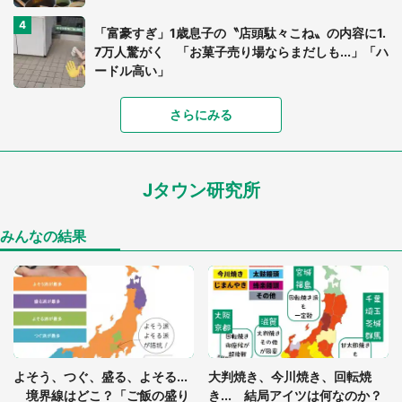
「富豪すぎ」1歳息子の〝店頭駄々こね〟の内容に1.
7万人驚がく 「お菓子売り場ならまだしも...」「ハ
ードル高い」
さらにみる
あまりにも四角すぎる猫、激写される 「これもう
座布団だろ」「食パンの耳」と1.4万人困惑
Jタウン研究所
家に〝デカい蛾〟が居座り続けて3日間...ビビり続
けた住人 判明した〝まさかの正体〟に14万人も困
惑
みんなの結果
「○○がない街に住んでいます」住人の呟きに30万
人驚がく 何が存在しないか、あなたはわかる？
「閉所恐怖症の私は新幹線で大パニック。隣席の青
年に『手を繋いで』とお願いしたら...」 体験談に
よそう、つぐ、盛る、よそる...
大判焼き、今川焼き、回転焼
8万人感動
境界線はどこ？「ご飯の盛り
き... 結局アイツは何なのか？