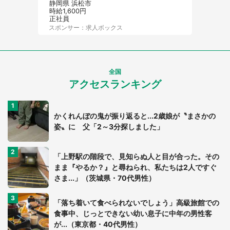
静岡県 浜松市
時給1,600円
正社員
スポンサー：求人ボックス
全国
アクセスランキング
かくれんぼの鬼が振り返ると...2歳娘が〝まさかの
姿〟に 父「2～3分探しました」
「上野駅の階段で、見知らぬ人と目が合った。その
まま『やるか？』と尋ねられ、私たちは2人ですぐ
さま...」（茨城県・70代男性）
「落ち着いて食べられないでしょう」高級旅館での
食事中、じっとできない幼い息子に中年の男性客
が...（東京都・40代男性）