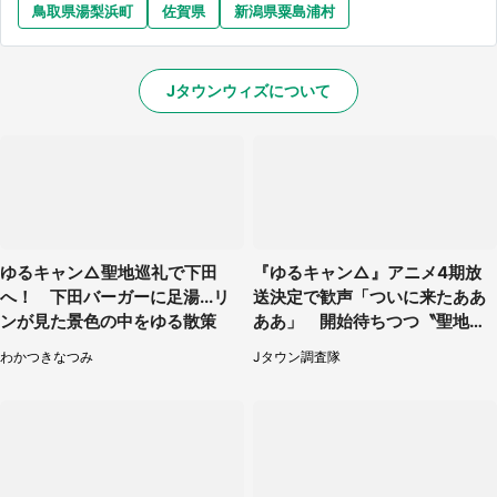
鳥取県湯梨浜町
佐賀県
新潟県粟島浦村
Jタウンウィズについて
ゆるキャン△聖地巡礼で下田
『ゆるキャン△』アニメ4期放
へ！ 下田バーガーに足湯...リ
送決定で歓声「ついに来たああ
ンが見た景色の中をゆる散策
ああ」 開始待ちつつ〝聖地巡
礼〟いかが【静岡が舞台の二次
わかつきなつみ
Jタウン調査隊
元まとめ】