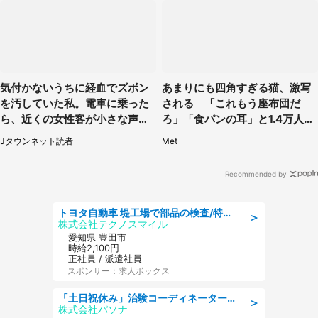
気付かないうちに経血でズボン
あまりにも四角すぎる猫、激写
を汚していた私。電車に乗った
される 「これもう座布団だ
ら、近くの女性客が小さな声で
ろ」「食パンの耳」と1.4万人困
（千葉県・10代女性）
惑
Jタウンネット読者
Met
Recommended by
トヨタ自動車 堤工場で部品の検査/特典168万/tutumi
＞
株式会社テクノスマイル
愛知県 豊田市
時給2,100円
正社員 / 派遣社員
スポンサー：求人ボックス
「土日祝休み」治験コーディネーターのお仕事/未経験OK
＞
株式会社パソナ