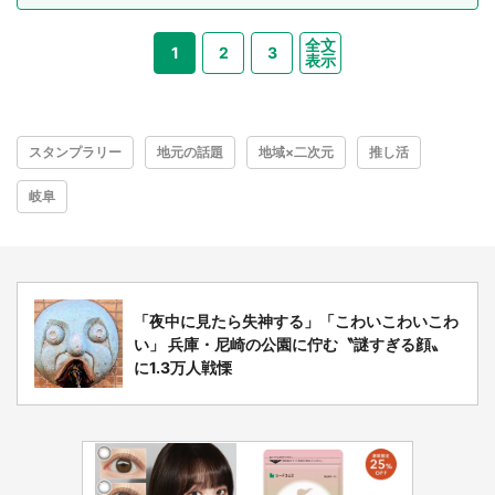
全文
1
2
3
表示
スタンプラリー
地元の話題
地域×二次元
推し活
岐阜
「夜中に見たら失神する」「こわいこわいこわ
い」 兵庫・尼崎の公園に佇む〝謎すぎる顔〟
に1.3万人戦慄