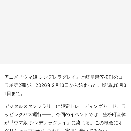
『小林さんちのメイドラゴン』と舞台のモデ
ル・越谷がコラボ 田んぼアートの見頃にあわ
せて企画続々【7／31～】
もっとみる
アニメ『ウマ娘 シンデレラグレイ』と岐阜県笠松町のコ
ラボ第2弾が、2026年2月13日から始まった。期間は8月3
1日まで。
デジタルスタンプラリーに限定トレーディングカード、ラ
ッピングバス運行――。今回のイベントでは、笠松町全体
が『ウマ娘 シンデレラグレイ』に染まる。この機会にオ
グリキャップゆかりの地を、実際に歩いてみたい。