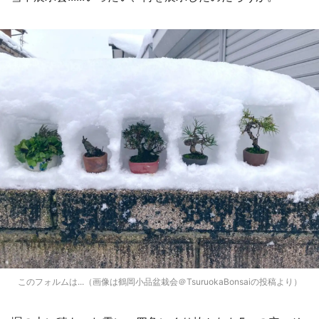
このフォルムは...（画像は鶴岡小品盆栽会＠TsuruokaBonsaiの投稿より）