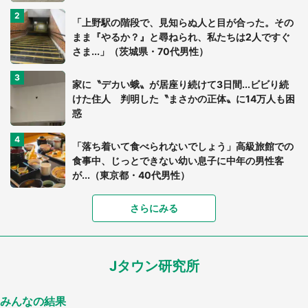
「上野駅の階段で、見知らぬ人と目が合った。その
まま『やるか？』と尋ねられ、私たちは2人ですぐ
さま...」（茨城県・70代男性）
家に〝デカい蛾〟が居座り続けて3日間...ビビり続
けた住人 判明した〝まさかの正体〟に14万人も困
惑
「落ち着いて食べられないでしょう」高級旅館での
食事中、じっとできない幼い息子に中年の男性客
が...（東京都・40代男性）
「富豪すぎ」1歳息子の〝店頭駄々こね〟の内容に1.
さらにみる
7万人驚がく 「お菓子売り場ならまだしも...」「ハ
ードル高い」
Jタウン研究所
「閉所恐怖症の私は新幹線で大パニック。隣席の青
年に『手を繋いで』とお願いしたら...」 体験談に
8万人感動
みんなの結果