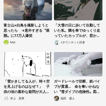
富士山×白鳥を撮影しようと
「大雪の日に歩いて出勤して
思ったら →意外すぎる〝展
いた私。隣を車でゆっくり走
開〟に7.1万人爆笑
っていたカップルが、窓から
声をかけてきて...」（三重
Met
Jタウンネット読者
県・女性）
「雪かきしてる人が、時々空
ガードレールで切断、鉄パイ
都道府選択
を見上げるのはなぜ？」 子
プが貫通... 命を奪いかねな
供の頃の素朴な疑問が大人に
い〝雪ダイブの危険性〟図解
なって氷解→雪国民から共感
に1.4万人戦慄
井上 慧果
福田 週人
の嵐