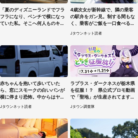
「夏のディズニーランドでフラ
4歳次女が新幹線で、隣の乗客
フラになり、ベンチで横になっ
の駅弁をガン見。制する間もな
ていた私。そこへ何人ものキャ
く、乗客がご飯を一口食べると
ストがやってきて」（埼玉県・2
（茨城県・50代女性）
Jタウンネット読者
0代女性）
赤ちゃんを抱いて歩いていた
ラプラス・ダークネスが栃木県
ら、窓にスモークの白いバンが
を征服！？ 県公式プロモ動画
横に停まり恐怖。中からはヤン
で「聖地」が生産されてます【7
チャそうな男性が...（神奈川
／31～1／31】
Jタウンネット読者
Jタウン調査隊
県・40代女性）