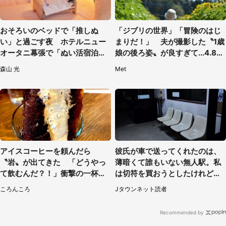
おそろいのベッドで「推しぬ
「ジブリの世界」「冒険のはじ
い」と過ごす夜 ホテルニュー
まりだ！」 夫が撮影した〝1歳
オータニ幕張で「ぬい活宿泊プ
娘の後ろ姿〟が良すぎて...4.8万
ラン」開始【8／8～3／31】
人感激
森山 光
Met
アイスコーヒーを頼んだら
彼氏が車で送ってくれたのは、
〝岩〟が出てきた 「どうやっ
薄暗くて誰もいない無人駅。私
て飲むんだ？！」衝撃の一杯が
は切符を買おうとしたけれど
話題
（山形県・20代女性）
ころんころ
Jタウンネット読者
Recommended by