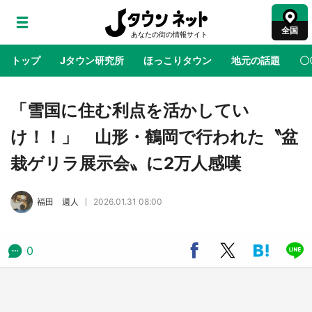
全国
トップ
Jタウン研究所
ほっこりタウン
地元の話題
〇
地域×二次元
絶景
あの時はありがとう
物語がはじ
「雪国に住む利点を活かしてい
け！！」 山形・鶴岡で行われた〝盆
ラプラス・ダークネスが栃木県を征服！？ 県
栽ゲリラ展示会〟に2万人感嘆
公式プロモ動画で「聖地」が生産されてます
【7／31～1／31】
福田 週人
2026.01.31 08:00
『薬屋のひとりごと』の〝舞〟の世界に入り込
む 六本木ヒルズ展望台でコラボ、本邦初公開
の「猫猫像」も【8／1～10／26】
0
日向翔陽＆影山飛雄が笹かまを食べる！ アニ
メ『ハイキュー！！』×老舗「鐘崎」コラボで
限定グッズも【8／1～31】