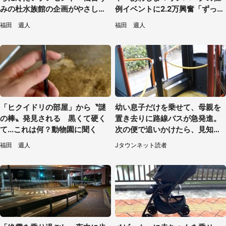
みの杜水族館の企画がやさしい
例イベントに2.2万興奮「ずっと
【7／31～8／23】
見てたい」
福田 週人
福田 週人
「ヒクイドリの部屋」から〝謎
幼い息子だけを乗せて、母親を
の棒〟発見される 黒くて硬く
置き去りに路線バスが急発進。
て...これは何？動物園に聞く
次の便で追いかけたら、見知ら
ぬ若い女性が（京都府・60代女
福田 週人
Jタウンネット読者
性）