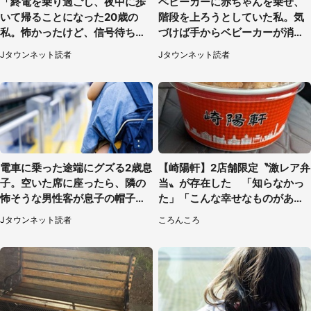
「終電を乗り過ごし、夜中に歩
ベビーカーに赤ちゃんを乗せ、
いて帰ることになった20歳の
階段を上ろうとしていた私。気
私。怖かったけど、信号待ちの
づけば手からベビーカーが消え
車に道を尋ねたら...」（埼玉
ていて（神奈川県・60代女性）
Jタウンネット読者
Jタウンネット読者
県・60代女性）
電車に乗った途端にグズる2歳息
【崎陽軒】2店舗限定〝激レア弁
子。空いた席に座ったら、隣の
当〟が存在した 「知らなかっ
怖そうな男性客が息子の帽子に
た」「こんな幸せなものがあっ
手を伸ばし（千葉県・40代女
たなんて...」
Jタウンネット読者
ころんころ
性）