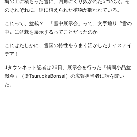
塀の上に積もった雪に、四角にくり抜かれた5つの穴。そ
のそれぞれに、鉢に植えられた植物が飾れれている。
これって、盆栽？ 「雪中展示会」って、文字通り〝雪の
中〟に盆栽を展示するってことだったのか！
これはたしかに、雪国の特性をうまく活かしたナイスアイ
デア！
Jタウンネット記者は26日、展示会を行った「鶴岡小品盆
栽会」（＠TsuruokaBonsai）の広報担当者に話を聞い
た。