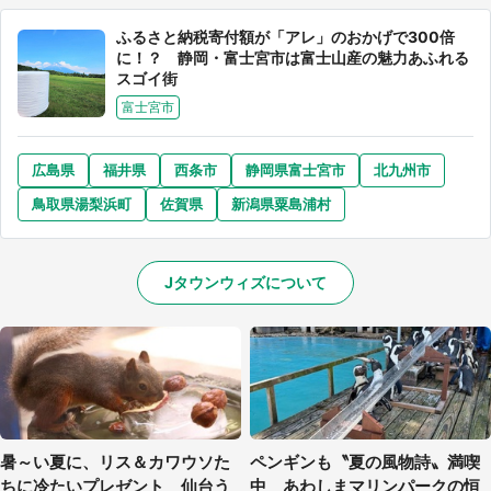
ふるさと納税寄付額が「アレ」のおかげで300倍
に！？ 静岡・富士宮市は富士山産の魅力あふれる
スゴイ街
富士宮市
広島県
福井県
西条市
静岡県富士宮市
北九州市
鳥取県湯梨浜町
佐賀県
新潟県粟島浦村
Jタウンウィズについて
暑～い夏に、リス＆カワウソた
ペンギンも〝夏の風物詩〟満喫
ちに冷たいプレゼント 仙台う
中 あわしまマリンパークの恒