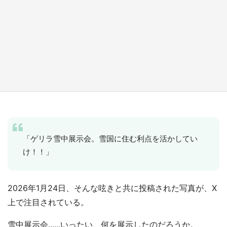
『小林さんちのメイドラゴン』と舞台のモデ
ル・越谷がコラボ 田んぼアートの見頃にあわ
せて企画続々【7／31～】
もっとみる
「ゲリラ雪中展示会。雪国に住む利点を活かしてい
け！！」
2026年1月24日、そんな呟きと共に投稿された写真が、X
上で注目されている。
雪中展示会......いったい、何を展示したのだろうか。