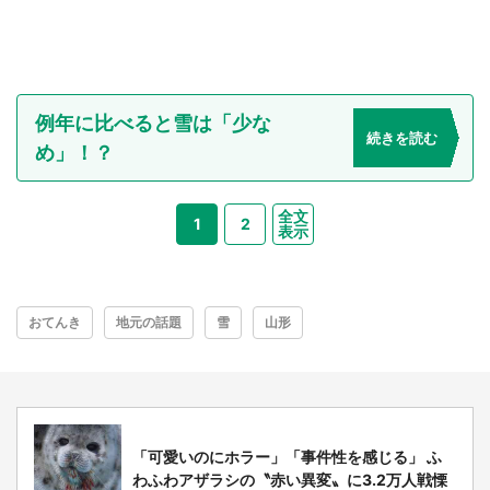
例年に比べると雪は「少な
続きを読む
め」！？
全文
1
2
表示
おてんき
地元の話題
雪
山形
「可愛いのにホラー」「事件性を感じる」 ふ
わふわアザラシの〝赤い異変〟に3.2万人戦慄