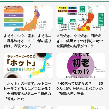
「ゾワゾワする」「本当に気持ち悪い」 道端でバ
グっちゃってた〝野生の野菜〟に6.5万人戦慄
あまりにも四角すぎる猫、激写される 「これもう
よそう、つぐ、盛る、よそる...
大判焼き、今川焼き、回転焼
座布団だろ」「食パンの耳」と1.4万人困惑
境界線はどこ？「ご飯の盛り
き... 結局アイツは何なのか？
付け」表現マップ
全国調査の結果がコチラ
「修学旅行に途中参加する娘を送って行ったら、真
っ暗な道で遭難状態。なんとか見つけた民家に助け
を求めると、住人の男性が...」
「孫にあげると思って、あなたにこれをあげる」
真夏の山道で見知らぬお婆さんに握らされたもの
「ホット」の一言でホットコー
「40代って初老なの？」 30
（山口県・30代女性）
ヒー注文する人はどこに居る？
0人に聞いた結果...世代ごとの
全国調査の結果...一目瞭然の
〝認識の差〟発覚
〝答え〟出た