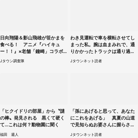
日向翔陽＆影山飛雄が笹かまを
わき見運転で車を横転させてし
食べる！ アニメ『ハイキュ
まった私。腕は血まみれで、通
ー！！』×老舗「鐘崎」コラボ
りかかったトラックは通り過ぎ
で限定グッズも【8／1～31】
ていき...（福岡県・30代女性）
Jタウン調査隊
Jタウンネット読者
「ヒクイドリの部屋」から〝謎
「孫にあげると思って、あなた
の棒〟発見される 黒くて硬く
にこれをあげる」 真夏の山道
て...これは何？動物園に聞く
で見知らぬお婆さんに握らされ
たもの（山口県・30代女性）
福田 週人
Jタウンネット読者