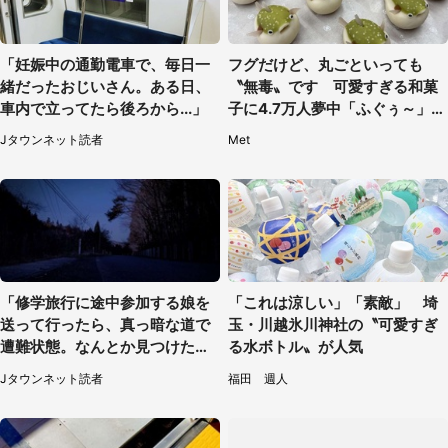
「妊娠中の通勤電車で、毎日一
フグだけど、丸ごといっても
緒だったおじいさん。ある日、
〝無毒〟です 可愛すぎる和菓
車内で立ってたら後ろから...」
子に4.7万人夢中「ふぐぅ～」
「職人の技ですね」
Jタウンネット読者
Met
「修学旅行に途中参加する娘を
「これは涼しい」「素敵」 埼
送って行ったら、真っ暗な道で
玉・川越氷川神社の〝可愛すぎ
遭難状態。なんとか見つけた民
る水ボトル〟が人気
家に助けを求めると、住人の男
Jタウンネット読者
福田 週人
性が...」