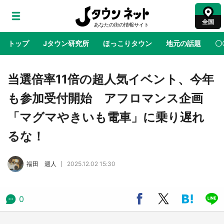
全国
トップ
Jタウン研究所
ほっこりタウン
地元の話題
〇
地域×二次元
絶景
あの時はありがとう
物語がはじ
当選倍率11倍の超人気イベント、今年
も参加受付開始 アフロマンス企画
ラプラス・ダークネスが栃木県を征服！？ 県
「マグマやきいも電車」に乗り遅れ
公式プロモ動画で「聖地」が生産されてます
【7／31～1／31】
るな！
『薬屋のひとりごと』の〝舞〟の世界に入り込
福田 週人
2025.12.02 15:30
む 六本木ヒルズ展望台でコラボ、本邦初公開
の「猫猫像」も【8／1～10／26】
0
日向翔陽＆影山飛雄が笹かまを食べる！ アニ
メ『ハイキュー！！』×老舗「鐘崎」コラボで
限定グッズも【8／1～31】