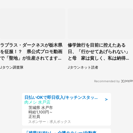
ラプラス・ダークネスが栃木県
修学旅行を目前に控えたある
を征服！？ 県公式プロモ動画
日、「行かせてあげられない」
で「聖地」が生産されてます【7
と母 家は貧しく、私は納得し
／31～1／31】
たけれど...（北海道・70代以上
Jタウン調査隊
Jタウンネット読者
女性）
Recommended by
日払いOKで即日収入/キッチンスタッフ/デリバリー業務など、自己成長可能な幅広い仕事に挑戦!髪型自由&ピアス・ネイルOK/茨城県/水戸市
＞
肉メシ 水戸店
茨城県 水戸市
時給1,100円～
正社員
スポンサー：求人ボックス
「残業ほぼなし」介護タクシー/自動車免許必須/正職員/日勤のみ/デイサービス