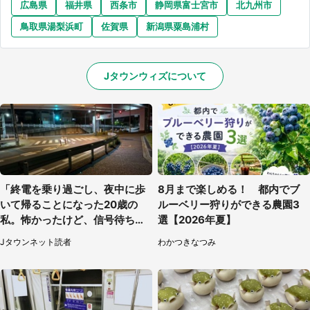
広島県
福井県
西条市
静岡県富士宮市
北九州市
鳥取県湯梨浜町
佐賀県
新潟県粟島浦村
Jタウンウィズについて
「終電を乗り過ごし、夜中に歩
8月まで楽しめる！ 都内でブ
いて帰ることになった20歳の
ルーベリー狩りができる農園3
私。怖かったけど、信号待ちの
選【2026年夏】
車に道を尋ねたら...」（埼玉
Jタウンネット読者
わかつきなつみ
県・60代女性）