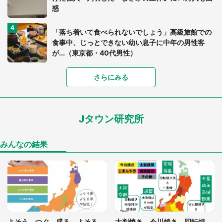
惑
「落ち着いて食べられないでしょう」高級旅館での
食事中、じっとできない幼い息子に中年の男性客
が...（東京都・40代男性）
「富豪すぎ」1歳息子の〝店頭駄々こね〟の内容に1.
さらにみる
7万人驚がく 「お菓子売り場ならまだしも...」「ハ
ードル高い」
Jタウン研究所
あまりにも四角すぎる猫、激写される 「これもう
座布団だろ」「食パンの耳」と1.4万人困惑
みんなの結果
「閉所恐怖症の私は新幹線で大パニック。隣席の青
年に『手を繋いで』とお願いしたら...」 体験談に
8万人感動
「ゾワゾワする」「本当に気持ち悪い」 道端でバ
よそう、つぐ、盛る、よそる...
大判焼き、今川焼き、回転焼