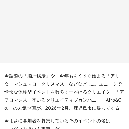
『小林さんちのメイドラゴン』と舞台のモデ
ル・越谷がコラボ 田んぼアートの見頃にあわ
せて企画続々【7／31～】
もっとみる
今話題の「脳汁銭湯」や、今年ももうすぐ始まる「アリ
タ・マシュマロ・クリスマス」などなど......。ユニークで
愉快な体験型イベントを数多く手がけるクリエイター「ア
フロマンス」率いるクリエイティブカンパニー「Afro&C
o.」の人気企画が、2026年2月、鹿児島市に帰ってくる。
今まさに参加者を募集しているそのイベントの名は――
「マグマやきいも電車」だ。