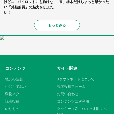
けど... パイロットにも負けな
果、栃木だけちょっと早かった
い「外航船員」の魅力を伝えた
い！
もっとみる
コンテンツ
サイト関連
地元の話題
Jタウンネットについて
〇〇してみた
読者投稿フォーム
動物ネタ
お問い合わせ
読者投稿
コンテンツ二次利用
のりもの
クッキー（Cookie）の利用につ
いて