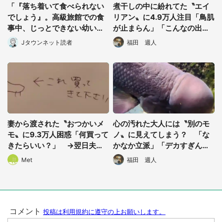
「『落ち着いて食べられない
煮干しの中に紛れてた〝エイ
都道府選択
でしょう』。高級旅館での食
リアン〟に4.9万人注目「鳥肌
事中、じっとできない幼い息
が止まらん」「こんなの出て
子に中年の男性客が...」（東
きたら泣き喚く」
Jタウンネット読者
福田 週人
京都・40代男性）
妻から渡された〝おつかいメ
心の汚れた大人には〝別のモ
モ〟に9.3万人困惑「何買って
ノ〟に見えてしまう？ 「な
きたらいい？」 →翌日夫が
かなか立派」「デカすぎんだ
披露したのは...
ろ」...14万人が魚に興奮
Met
福田 週人
選択する