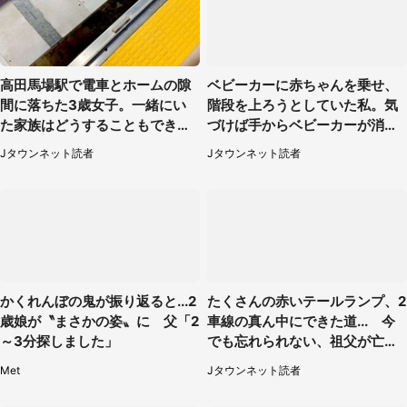
高田馬場駅で電車とホームの隙
ベビーカーに赤ちゃんを乗せ、
間に落ちた3歳女子。一緒にい
階段を上ろうとしていた私。気
た家族はどうすることもできな
づけば手からベビーカーが消え
くて...（埼玉県・50代女性）
ていて（神奈川県・60代女性）
Jタウンネット読者
Jタウンネット読者
かくれんぼの鬼が振り返ると...2
たくさんの赤いテールランプ、2
歳娘が〝まさかの姿〟に 父「2
車線の真ん中にできた道... 今
～3分探しました」
でも忘れられない、祖父が亡く
なった夜に見た光景（30代女
Met
Jタウンネット読者
性）