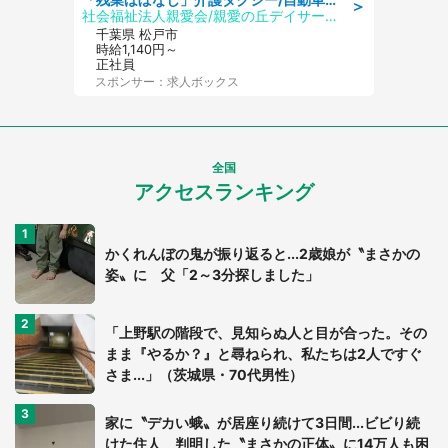
＞
社会福祉法人親愛会/親愛の丘デイサービス
千葉県 松戸市
時給1,140円～
正社員
スポンサー：求人ボックス
全国
アクセスランキング
かくれんぼの鬼が振り返ると...2歳娘が〝まさかの
姿〟に 父「2～3分探しました」
「上野駅の階段で、見知らぬ人と目が合った。その
まま『やるか？』と尋ねられ、私たちは2人ですぐ
さま...」（茨城県・70代男性）
家に〝デカい蛾〟が居座り続けて3日間...ビビり続
けた住人 判明した〝まさかの正体〟に14万人も困