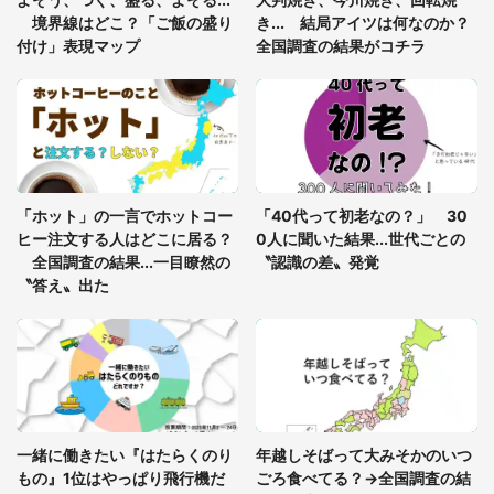
グっちゃってた〝野生の野菜〟に6.5万人戦慄
境界線はどこ？「ご飯の盛り
き... 結局アイツは何なのか？
付け」表現マップ
全国調査の結果がコチラ
「○○がない街に住んでいます」住人の呟きに30万
人驚がく 何が存在しないか、あなたはわかる？
「修学旅行に途中参加する娘を送って行ったら、真
っ暗な道で遭難状態。なんとか見つけた民家に助け
「ホット」の一言でホットコー
「40代って初老なの？」 30
を求めると、住人の男性が...」
ヒー注文する人はどこに居る？
0人に聞いた結果...世代ごとの
全国調査の結果...一目瞭然の
〝認識の差〟発覚
〝答え〟出た
一緒に働きたい『はたらくのり
年越しそばって大みそかのいつ
もの』1位はやっぱり飛行機だ
ごろ食べてる？→全国調査の結