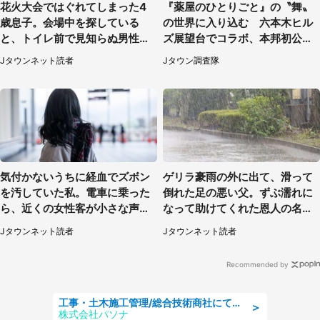
花火大会ではぐれてしまった4
『薬屋のひとりごと』の〝舞〟
歳息子。会場中を探している
の世界に入り込む 六本木ヒル
と、トイレ前で見知らぬ男性に
ズ展望台でコラボ、本邦初公開
（東京都・女性）
の「猫猫像」も【8／1～10／2
Jタウンネット読者
Jタウン調査隊
6】
気付かないうちに経血でズボン
ゲリラ豪雨の外に出て、滑って
を汚していた私。電車に乗った
倒れた足の悪い父。ずぶ濡れに
ら、近くの女性客が小さな声で
なって助けてくれた恩人の名前
（千葉県・10代女性）
も聞かず...
Jタウンネット読者
Jタウンネット読者
Recommended by
工事・土木施工管理/総合技術商社にて施工管理のお仕事/即日勤務可/車通勤可/工事・土木施工管理/生産・品質管理
＞
株式会社パソナ