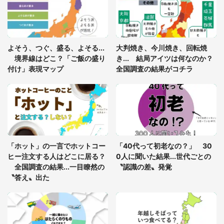
年に『手を繋いで』とお願いしたら...」 体験談に
8万人感動
「ゾワゾワする」「本当に気持ち悪い」 道端でバ
よそう、つぐ、盛る、よそる...
大判焼き、今川焼き、回転焼
グっちゃってた〝野生の野菜〟に6.5万人戦慄
境界線はどこ？「ご飯の盛り
き... 結局アイツは何なのか？
付け」表現マップ
全国調査の結果がコチラ
「○○がない街に住んでいます」住人の呟きに30万
人驚がく 何が存在しないか、あなたはわかる？
「修学旅行に途中参加する娘を送って行ったら、真
っ暗な道で遭難状態。なんとか見つけた民家に助け
「ホット」の一言でホットコー
「40代って初老なの？」 30
を求めると、住人の男性が...」
ヒー注文する人はどこに居る？
0人に聞いた結果...世代ごとの
全国調査の結果...一目瞭然の
〝認識の差〟発覚
〝答え〟出た