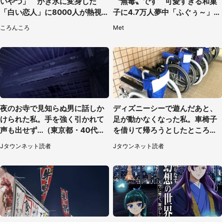
いやつ」 かき氷に変身した
〝無毒〟です 可愛すぎる和菓
「白い恋人」に8000人が熱視
子に4.7万人夢中「ふぐぅ～」
線【期間限定】
「職人の技ですね」
ころんころ
Met
夜のお寺で見知らぬ男に話しか
ディズニーシーで遊んだあと、
けられた私。手を強く引かれて
足が動かなくなった私。車椅子
声も出せず...（東京都・40代女
を借りて帰ろうとしたところで
性）
キャストが（60代女性）
Jタウンネット読者
Jタウンネット読者