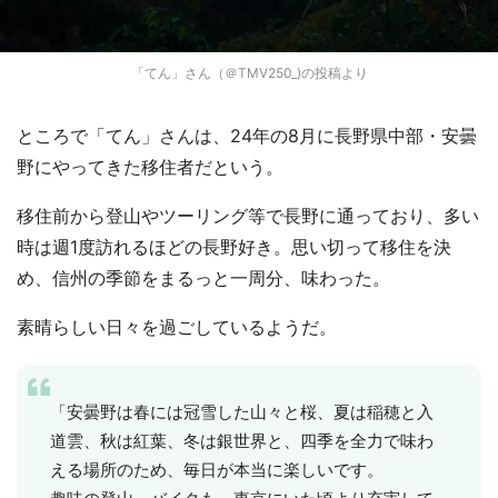
「てん」さん（＠TMV250_)の投稿より
ところで「てん」さんは、24年の8月に長野県中部・安曇
野にやってきた移住者だという。
移住前から登山やツーリング等で長野に通っており、多い
時は週1度訪れるほどの長野好き。思い切って移住を決
め、信州の季節をまるっと一周分、味わった。
素晴らしい日々を過ごしているようだ。
「安曇野は春には冠雪した山々と桜、夏は稲穂と入
道雲、秋は紅葉、冬は銀世界と、四季を全力で味わ
える場所のため、毎日が本当に楽しいです。