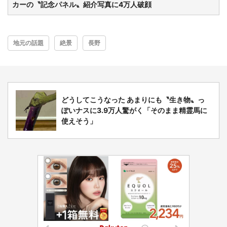
カーの〝記念パネル〟紹介写真に4万人破顔
地元の話題
絶景
長野
どうしてこうなった あまりにも〝生き物〟っ
ぽいナスに3.9万人驚がく「そのまま精霊馬に
使えそう」