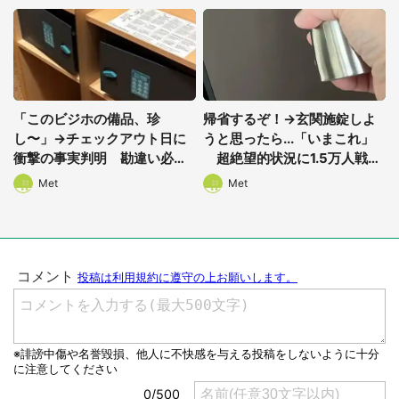
「このビジホの備品、珍
帰省するぞ！→玄関施錠しよ
し〜」→チェックアウト日に
うと思ったら...「いまこれ」
衝撃の事実判明 勘違い必至
超絶望的状況に1.5万人戦慄
の光景に14万人困惑
「ｷﾞｬｰｰ!!」
Met
Met