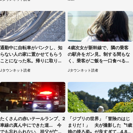
女性）
通勤中に自転車がパンクし、知
4歳次女が新幹線で、隣の乗客
らない人の家に置かせてもらう
の駅弁をガン見。制する間もな
ことになった私。帰りに取りに
く、乗客がご飯を一口食べると
行くと、なんと...（東京都・40
（茨城県・50代女性）
Jタウンネット読者
Jタウンネット読者
代女性）
たくさんの赤いテールランプ、2
「ジブリの世界」「冒険のはじ
車線の真ん中にできた道... 今
まりだ！」 夫が撮影した〝1歳
でも忘れられない、祖父が亡く
娘の後ろ姿〟が良すぎて...4.8万