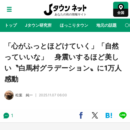
全国
トップ
Jタウン研究所
ほっこりタウン
地元の話題
〇
地域×二次元
絶景
あの時はありがとう
物語がはじ
「心がふっとほどけていく」「自然
っていいな」 身震いするほど美し
ラプラス・ダークネスが栃木県を征服！？ 県
い〝白馬村グラデーション〟に1万人
公式プロモ動画で「聖地」が生産されてます
【7／31～1／31】
感動
『薬屋のひとりごと』の〝舞〟の世界に入り込
松葉 純一
2025.11.07 06:00
む 六本木ヒルズ展望台でコラボ、本邦初公開
の「猫猫像」も【8／1～10／26】
1
日向翔陽＆影山飛雄が笹かまを食べる！ アニ
メ『ハイキュー！！』×老舗「鐘崎」コラボで
限定グッズも【8／1～31】