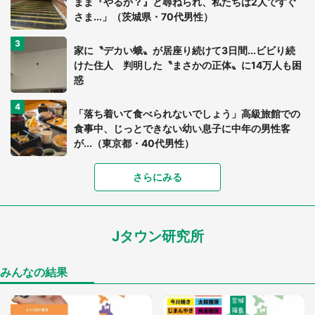
まま『やるか？』と尋ねられ、私たちは2人ですぐ
さま...」（茨城県・70代男性）
家に〝デカい蛾〟が居座り続けて3日間...ビビり続
けた住人 判明した〝まさかの正体〟に14万人も困
惑
「落ち着いて食べられないでしょう」高級旅館での
食事中、じっとできない幼い息子に中年の男性客
が...（東京都・40代男性）
「富豪すぎ」1歳息子の〝店頭駄々こね〟の内容に1.
さらにみる
7万人驚がく 「お菓子売り場ならまだしも...」「ハ
ードル高い」
Jタウン研究所
あまりにも四角すぎる猫、激写される 「これもう
座布団だろ」「食パンの耳」と1.4万人困惑
みんなの結果
「閉所恐怖症の私は新幹線で大パニック。隣席の青