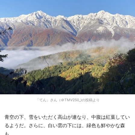
「てん」さん（＠TMV250_)の投稿より
青空の下、雪をいただく高山が連なり、中腹は紅葉してい
るようだ。さらに、白い雲の下には、緑色も鮮やかな森
も......。