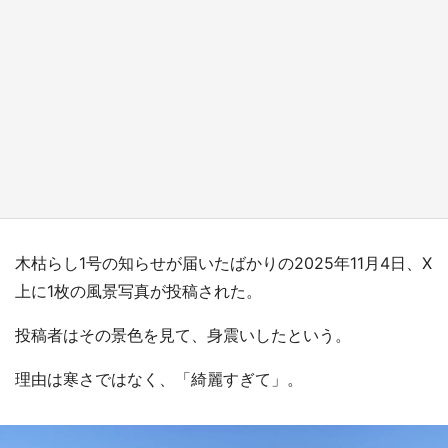
『小林さんちのメイドラゴン』と舞台のモデ
ル・越谷がコラボ 田んぼアートの見頃にあわ
せて企画続々【7／31～】
もっとみる
木枯らし1号の知らせが届いたばかりの2025年11月4日、X
上に1枚の風景写真が投稿された。
投稿者はその景色を見て、身震いしたという。
理由は寒さではなく、「綺麗すぎて」。