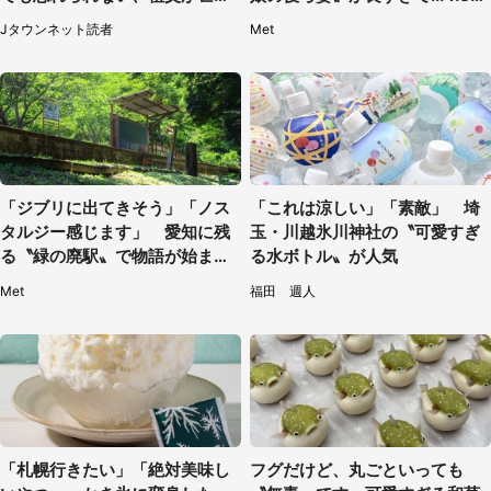
なった夜に見た光景（30代女
人感激
Jタウンネット読者
Met
性）
「ジブリに出てきそう」「ノス
「これは涼しい」「素敵」 埼
タルジー感じます」 愛知に残
玉・川越氷川神社の〝可愛すぎ
る〝緑の廃駅〟で物語が始まり
る水ボトル〟が人気
そう
Met
福田 週人
「札幌行きたい」「絶対美味し
フグだけど、丸ごといっても