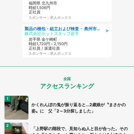
福岡県 北九州市
時給1,506円
正社員
スポンサー：求人ボックス
製品の梱包・組立および検査・ 奥州市江刺/大手企業で長期安定 梱包・検査・組立/半年経過毎に5万円の報奨金有
＞
株式会社ホットスタッフ岩手
岩手県 金ケ崎町
時給1,720円～2,150円
正社員 / 派遣社員
スポンサー：求人ボックス
全国
アクセスランキング
かくれんぼの鬼が振り返ると...2歳娘が〝まさかの
姿〟に 父「2～3分探しました」
「上野駅の階段で、見知らぬ人と目が合った。その