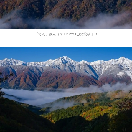
「てん」さん（＠TMV250_)の投稿より