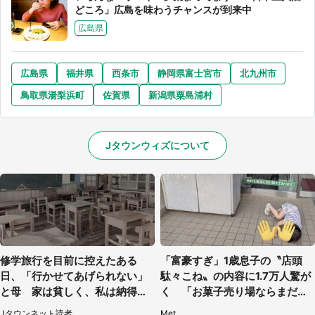
どころ」広島を味わうチャンスが到来中
広島県
広島県
福井県
西条市
静岡県富士宮市
北九州市
鳥取県湯梨浜町
佐賀県
新潟県粟島浦村
Jタウンウィズについて
修学旅行を目前に控えたある
「富豪すぎ」1歳息子の〝店頭
日、「行かせてあげられない」
駄々こね〟の内容に1.7万人驚が
と母 家は貧しく、私は納得し
く 「お菓子売り場ならまだし
たけれど...（北海道・70代以上
も...」「ハードル高い」
Jタウンネット読者
Met