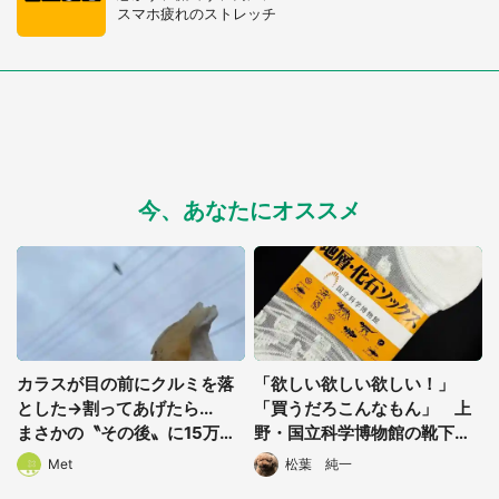
スマホ疲れのストレッチ
今、あなたにオススメ
カラスが目の前にクルミを落
「欲しい欲しい欲しい！」
とした→割ってあげたら...
「買うだろこんなもん」 上
まさかの〝その後〟に15万人
野・国立科学博物館の靴下が
驚がく
ひれ伏したくなる可愛さ
Met
松葉 純一