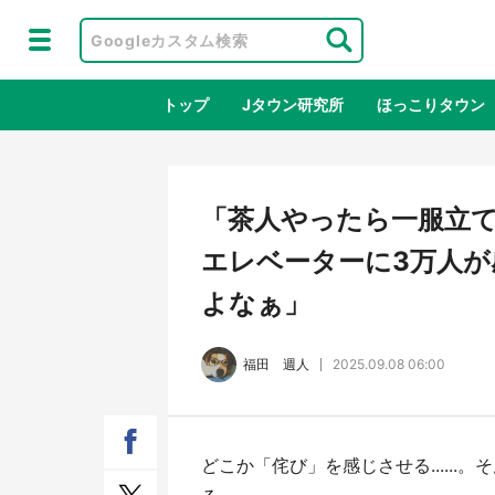
トップ
Jタウン研究所
ほっこりタウン
地域×二次
「茶人やったら一服立
エレベーターに3万人
よなぁ」
福田 週人
2025.09.08 06:00
ラプラス・ダークネスが栃木県を征
『薬
どこか「侘び」を感じさせる.....
服！？ 県公式プロモ動画で「聖地」
に入
が生産されてます【7／31～1／31】
ラボ