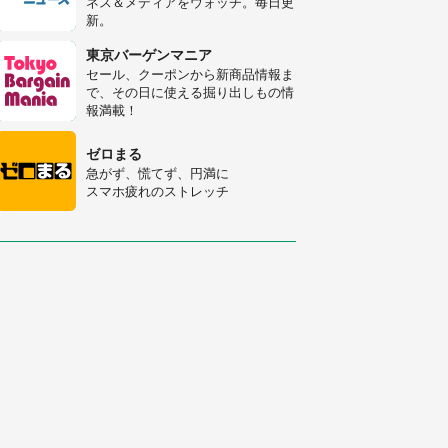
ネス＆メディアをウォッチ。毎日更
新。
「○○がない街に住んでいます」住
人の呟きに30万人驚がく 何が存在
東京バーゲンマニア
しないか、あなたはわかる？
セール、クーポンから新商品情報ま
で、その日に使える掘り出しもの情
「修学旅行に途中参加する娘を送っ
報満載！
て行ったら、真っ暗な道で遭難状
態。なんとか見つけた民家に助けを
ゼロまる
求めると、住人の男性が...」
急がず、慌てず、円満に
スマホ疲れのストレッチ