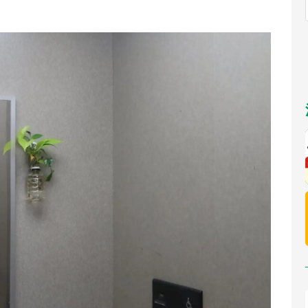
福岡
佐賀
長崎
熊本
～10／26】
九州
／1～31】
もっとみる
選択