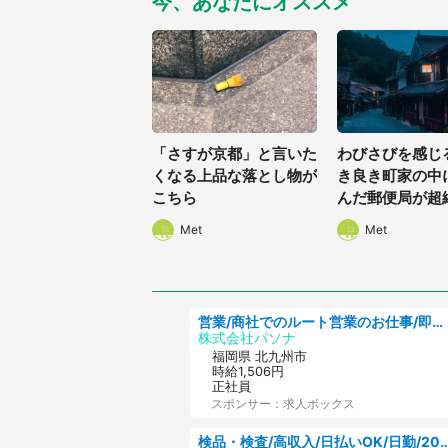
今、あなたにオススメ
「さすが京都」と言いた
わびさびを感じる
くなる上品な落とし物が
き良き町家の中
こちら
んだ郵便局が超
Met
Met
営業/商社でのルート営業のお仕事/即日勤務可/車通勤可/営業
株式会社パソナ
福岡県 北九州市
時給1,506円
正社員
スポンサー：求人ボックス
検品・検査/高収入/日払いOK/日勤/20・30・4