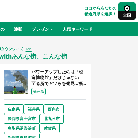
ココからあなたの
都道府県を選択！
全国
もの
連載
プレゼント
人気キーワード
Jタウンウィズ
withあんな街、こんな街
るさと納税
山形
福島
千葉
東京
神奈川
パワーアップしたのは「恐
竜博物館」だけじゃない
至る所でヤツらを発見...福
井県はもはや「ジュラシッ
福井県
ク・ワールド」だった
広島県
福井県
西条市
奈良
和歌山
静岡県富士宮市
北九州市
山口
べ
『小林さんちのメイドラゴン』と舞台
鳥取県湯梨浜町
佐賀県
×老
のモデル・越谷がコラボ 田んぼアー
【8
トの見頃にあわせて企画続々【7／31
新潟県粟島浦村