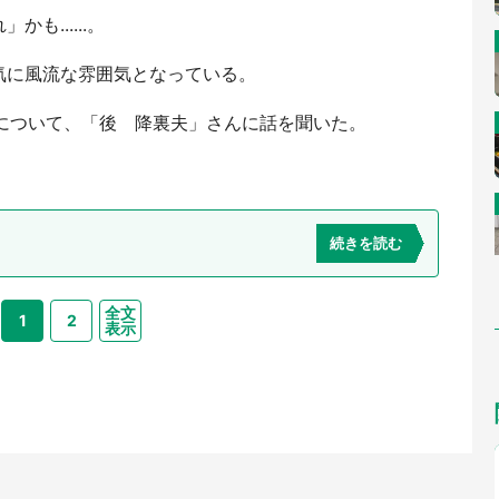
も......。
気に風流な雰囲気となっている。
稿について、「後 降裏夫」さんに話を聞いた。
続きを読む
全文
1
2
表示