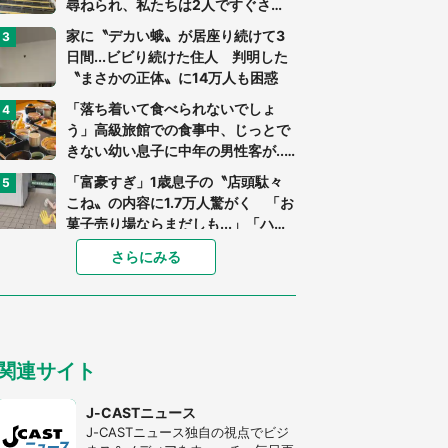
尋ねられ、私たちは2人ですぐさ
ま...」（茨城県・70代男性）
家に〝デカい蛾〟が居座り続けて3
日間...ビビり続けた住人 判明した
〝まさかの正体〟に14万人も困惑
「落ち着いて食べられないでしょ
う」高級旅館での食事中、じっとで
きない幼い息子に中年の男性客が...
（東京都・40代男性）
「富豪すぎ」1歳息子の〝店頭駄々
こね〟の内容に1.7万人驚がく 「お
菓子売り場ならまだしも...」「ハー
ドル高い」
あまりにも四角すぎる猫、激写され
さらにみる
る 「これもう座布団だろ」「食パ
ンの耳」と1.4万人困惑
「閉所恐怖症の私は新幹線で大パニ
ック。隣席の青年に『手を繋いで』
関連サイト
とお願いしたら...」 体験談に8万
人感動
「ゾワゾワする」「本当に気持ち悪
J-CASTニュース
い」 道端でバグっちゃってた〝野
J-CASTニュース独自の視点でビジ
生の野菜〟に6.5万人戦慄