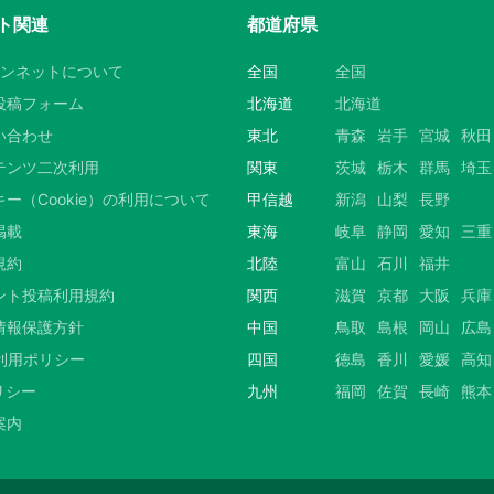
ト関連
都道府県
ウンネットについて
全国
全国
投稿フォーム
北海道
北海道
い合わせ
東北
青森
岩手
宮城
秋田
テンツ二次利用
関東
茨城
栃木
群馬
埼玉
ー（Cookie）の利用について
甲信越
新潟
山梨
長野
掲載
東海
岐阜
静岡
愛知
三重
規約
北陸
富山
石川
福井
ント投稿利用規約
関西
滋賀
京都
大阪
兵庫
情報保護方針
中国
鳥取
島根
岡山
広島
S利用ポリシー
四国
徳島
香川
愛媛
高知
リシー
九州
福岡
佐賀
長崎
熊本
案内