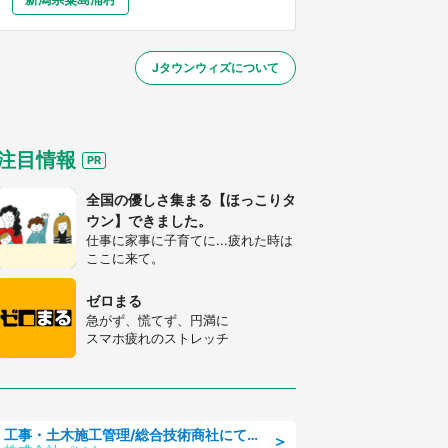
大分
宮崎
鹿児島
沖縄
～】
Jタウンウィズについて
する
注目情報
全国の優しさ集まる【ほっこりタ
ウン】できました。
仕事に家事に子育てに...疲れた時は
ここに来て。
ゼロまる
急がず、慌てず、円満に
スマホ疲れのストレッチ
工事・土木施工管理/総合技術商社にて施工管理のお仕事/即日勤務可/車通勤可/工事・土木施工管理/生産・品質管理
＞