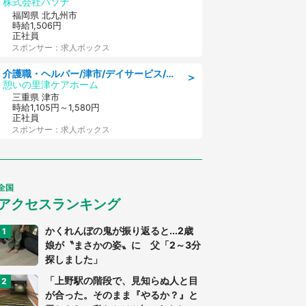
株式会社パソナ
福岡県 北九州市
時給1,506円
正社員
スポンサー：求人ボックス
介護職・ヘルパー/津市/デイサービス/近鉄名古屋線 高田本山/三重県
＞
憩いの里津ケアホーム
三重県 津市
時給1,105円～1,580円
正社員
スポンサー：求人ボックス
全国
アクセスランキング
かくれんぼの鬼が振り返ると...2歳
娘が〝まさかの姿〟に 父「2～3分
探しました」
「上野駅の階段で、見知らぬ人と目
が合った。そのまま『やるか？』と