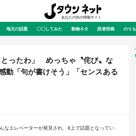
地元の話題
〇〇してみた
動物ネタ
読者投稿
のり
全国
全国
北海道
北海道
元
絶景
あの時はありがとう
物語がはじまる町へ
ふ
青森
岩手
宮城
秋田
東北
てとったわ」 めっちゃ〝侘び〟な
茨城
栃木
群馬
埼玉
関東
が感動「句が書けそう」「センスある
新潟
山梨
長野
甲信越
岐阜
静岡
愛知
三重
東海
富山
石川
福井
北陸
滋賀
京都
大阪
兵庫
関西
鳥取
島根
岡山
広島
中国
屋のひとりごと』の〝舞〟の世界
日向翔陽＆影山飛雄が笹かまを食
.。そんなエレベーターが発見され、X上で話題となってい
り込む 六本木ヒルズ展望台でコ
る！ アニメ『ハイキュー！！』
徳島
香川
愛媛
高知
四国
、本邦初公開の「猫猫像」も【8
舗「鐘崎」コラボで限定グッズも