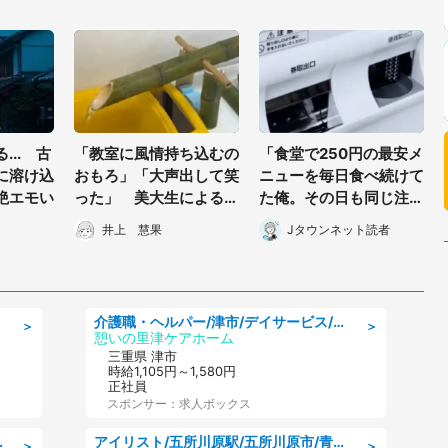
... 古
「教室に風情持ち込むの
「食堂で250円の最安メ
に溶け込
おもろ」「大声出して笑
ニューを毎日食べ続けて
絶エモい
った」 美大生による
た俺。その日も同じ注文
〝エアコン水漏れ対処
をしたら給仕のおばさん
井上 慧果
Jタウンネット読者
法〟に28万人脱帽
が...」（栃木県・50代
男性）
介護職・ヘルパー/津市/デイサービス/近鉄名古屋線 高田本山/三重県
＞
＞
憩いの里津ケアホーム
三重県 津市
時給1,105円～1,580円
正社員
スポンサー：求人ボックス
0代活躍中/製造 工場
アイリスト/五所川原駅/五所川原市/青森県
＞
＞