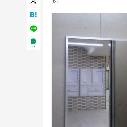
る。
／1
0