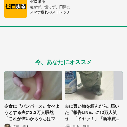
ゼロまる
急がず、慌てず、円満に
スマホ疲れのストレッチ
今、あなたにオススメ
夕食に〝パンパース〟食べよ
夫に買い物を頼んだら...届い
うとする夫に3.3万人騒然
た〝報告LINE〟に12万人笑
「これが怖いからうちはマミ
う 「ドヤァ！」「新車買っ
ーポコパンツ」
たやつの態度」
福田 週人
井上 慧果