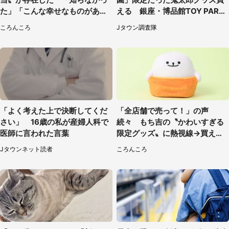
た」「こんな幸せなものがあっ
える 銀座・博品館TOY PARK
たなんて...」
へ急げ【8／8～31】
ころんころ
Jタウン調査隊
「よく考えた上で決断してくだ
「全店舗で売って！」の声
さい」 16歳の私が産婦人科で
続々 もち吉の〝かわいすぎる
医師に言われた言葉
限定グッズ〟に熱視線→買える
のは地元だけ？本社に聞く
Jタウンネット読者
ころんころ