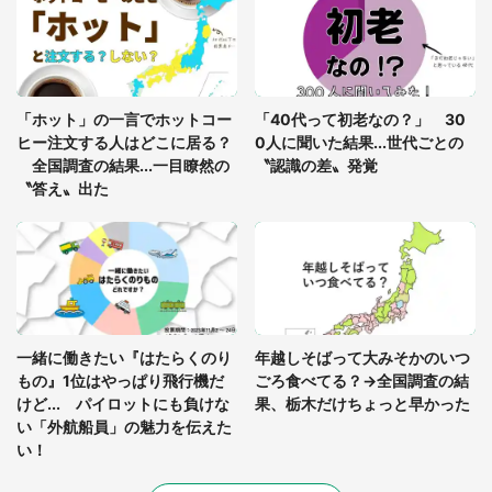
っ暗な道で遭難状態。なんとか見つけた民家に助け
を求めると、住人の男性が...」
「孫にあげると思って、あなたにこれをあげる」
真夏の山道で見知らぬお婆さんに握らされたもの
「ホット」の一言でホットコー
「40代って初老なの？」 30
（山口県・30代女性）
ヒー注文する人はどこに居る？
0人に聞いた結果...世代ごとの
全国調査の結果...一目瞭然の
〝認識の差〟発覚
〝答え〟出た
一緒に働きたい『はたらくのり
年越しそばって大みそかのいつ
もの』1位はやっぱり飛行機だ
ごろ食べてる？→全国調査の結
けど... パイロットにも負けな
果、栃木だけちょっと早かった
い「外航船員」の魅力を伝えた
い！