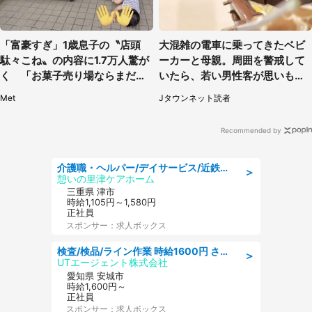
「富豪すぎ」1歳息子の〝店頭
大混雑の電車に乗ってきたベビ
駄々こね〟の内容に1.7万人驚が
ーカーと母親。周囲を警戒して
く 「お菓子売り場ならまだし
いたら、若い男性客が思いもよ
も...」「ハードル高い」
らぬ行動に（東京都・50代女
Met
Jタウンネット読者
性）
Recommended by
介護職・ヘルパー/デイサービス/近鉄名古屋線 高田本山/津市/三重県
＞
憩いの里津ケアホーム
三重県 津市
時給1,105円～1,580円
正社員
スポンサー：求人ボックス
検査/検品/ライン作業 時給1600円 さら半年ごとに時給50円UP 検品·検査
＞
UTエージェント株式会社
愛知県 安城市
時給1,600円～
正社員
スポンサー：求人ボックス