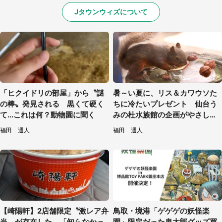
Jタウンウィズについて
「ヒクイドリの部屋」から〝謎
暑～い夏に、リス＆カワウソた
の棒〟発見される 黒くて硬く
ちに冷たいプレゼント 仙台う
て...これは何？動物園に聞く
みの杜水族館の企画がやさしい
【7／31～8／23】
福田 週人
福田 週人
【崎陽軒】2店舗限定〝激レア弁
鳥取・境港「ゲゲゲの妖怪楽
当〟が存在した 「知らなかっ
園」限定だった鬼太郎グッズ買