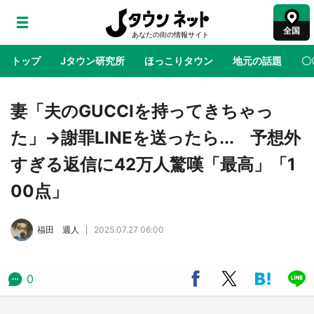
全国
トップ
Jタウン研究所
ほっこりタウン
地元の話題
〇
地域×二次元
絶景
あの時はありがとう
物語がはじ
妻「夫のGUCCIを持ってきちゃっ
た」→謝罪LINEを送ったら... 予想外
鳥取・境港「ゲゲゲの妖怪楽園」限定だった鬼
すぎる返信に42万人驚嘆「最高」「1
太郎グッズ買える 銀座・博品館TOY PARKへ
急げ【8／8～31】
00点」
ラプラス・ダークネスが栃木県を征服！？ 県
福田 週人
2025.07.27 06:00
公式プロモ動画で「聖地」が生産されてます
【7／31～1／31】
0
『薬屋のひとりごと』の〝舞〟の世界に入り込
む 六本木ヒルズ展望台でコラボ、本邦初公開
の「猫猫像」も【8／1～10／26】