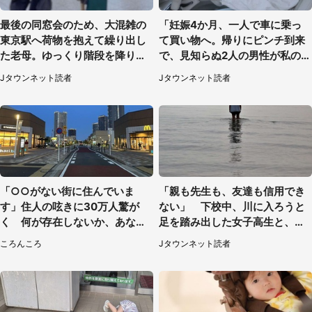
最後の同窓会のため、大混雑の
「妊娠4か月、一人で車に乗っ
東京駅へ荷物を抱えて繰り出し
て買い物へ。帰りにピンチ到来
た老母。ゆっくり階段を降りて
で、見知らぬ2人の男性が私の車
たらスーツの男性が（東京都・
を...」（30代女性）
Jタウンネット読者
Jタウンネット読者
50代女性）
「○○がない街に住んでいま
「親も先生も、友達も信用でき
す」住人の呟きに30万人驚が
ない」 下校中、川に入ろうと
く 何が存在しないか、あなた
足を踏み出した女子高生と、彼
はわかる？
女を止めた予想外の存在
ころんころ
Jタウンネット読者