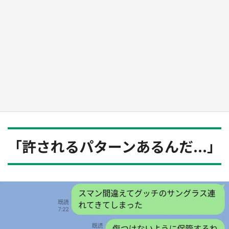
日向翔陽＆影山飛雄が笹かまを食べる！ アニ
メ『ハイキュー！！』×老舗「鐘崎」コラボで
限定グッズも【8／1～31】
もっとみる
「許されるパターンあるんだ...」