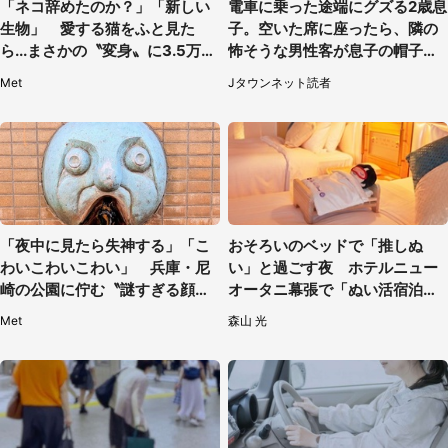
「ネコ辞めたのか？」「新しい
電車に乗った途端にグズる2歳息
生物」 愛する猫をふと見た
子。空いた席に座ったら、隣の
ら...まさかの〝変身〟に3.5万人
怖そうな男性客が息子の帽子に
驚がく
手を伸ばし（千葉県・40代女
Met
Jタウンネット読者
性）
「夜中に見たら失神する」「こ
おそろいのベッドで「推しぬ
わいこわいこわい」 兵庫・尼
い」と過ごす夜 ホテルニュー
崎の公園に佇む〝謎すぎる顔〟
オータニ幕張で「ぬい活宿泊プ
に1.3万人戦慄
ラン」開始【8／8～3／31】
Met
森山 光