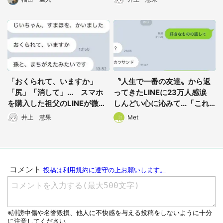
「おくられて、いますか」
〝人生で一番の友達〟から返
「尻」「消して」... スマホ
ってきたLINEに23万人感涙
を購入した祖父のLINEが微笑
しんどい心に沁みて...「これ
ましすぎる
は惚れる」「素敵すぎ」
井上 慧果
Met