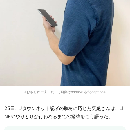
<おもしれー夫、だ...（画像はphotoAC)/figcaption>
25日、Jタウンネット記者の取材に応じた気絶さんは、LI
NEのやりとりが行われるまでの経緯をこう語った。