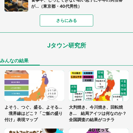
が...（東京都・40代男性）
「富豪すぎ」1歳息子の〝店頭駄々こね〟の内容に1.
さらにみる
7万人驚がく 「お菓子売り場ならまだしも...」「ハ
ードル高い」
Jタウン研究所
「閉所恐怖症の私は新幹線で大パニック。隣席の青
年に『手を繋いで』とお願いしたら...」 体験談に
8万人感動
みんなの結果
「ゾワゾワする」「本当に気持ち悪い」 道端でバ
グっちゃってた〝野生の野菜〟に6.5万人戦慄
あまりにも四角すぎる猫、激写される 「これもう
よそう、つぐ、盛る、よそる...
大判焼き、今川焼き、回転焼
座布団だろ」「食パンの耳」と1.4万人困惑
境界線はどこ？「ご飯の盛り
き... 結局アイツは何なのか？
付け」表現マップ
全国調査の結果がコチラ
「修学旅行に途中参加する娘を送って行ったら、真