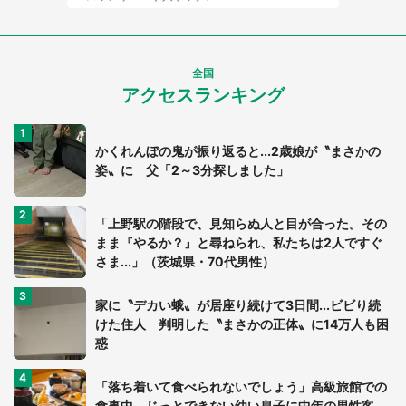
全国
アクセスランキング
かくれんぼの鬼が振り返ると...2歳娘が〝まさかの
姿〟に 父「2～3分探しました」
「上野駅の階段で、見知らぬ人と目が合った。その
まま『やるか？』と尋ねられ、私たちは2人ですぐ
さま...」（茨城県・70代男性）
家に〝デカい蛾〟が居座り続けて3日間...ビビり続
けた住人 判明した〝まさかの正体〟に14万人も困
惑
「落ち着いて食べられないでしょう」高級旅館での
食事中、じっとできない幼い息子に中年の男性客