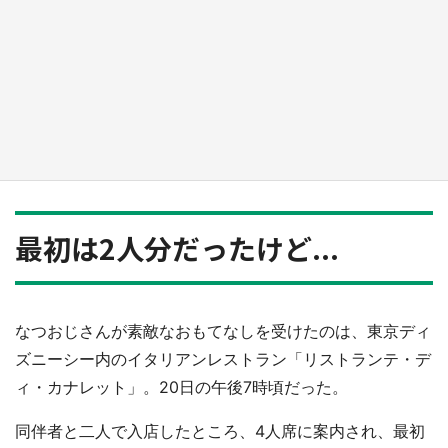
『小林さんちのメイドラゴン』と舞台のモデ
ル・越谷がコラボ 田んぼアートの見頃にあわ
せて企画続々【7／31～】
もっとみる
最初は2人分だったけど...
なつおじさんが素敵なおもてなしを受けたのは、東京ディ
ズニーシー内のイタリアンレストラン「リストランテ・デ
ィ・カナレット」。20日の午後7時頃だった。
同伴者と二人で入店したところ、4人席に案内され、最初