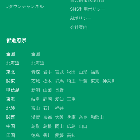
Jタウンチャンネル
SNS利用ポリシー
AIポリシー
会社案内
都道府県
全国
全国
北海道
北海道
東北
青森
岩手
宮城
秋田
山形
福島
関東
茨城
栃木
群馬
埼玉
千葉
東京
神奈川
甲信越
新潟
山梨
長野
東海
岐阜
静岡
愛知
三重
北陸
富山
石川
福井
関西
滋賀
京都
大阪
兵庫
奈良
和歌山
中国
鳥取
島根
岡山
広島
山口
四国
徳島
香川
愛媛
高知