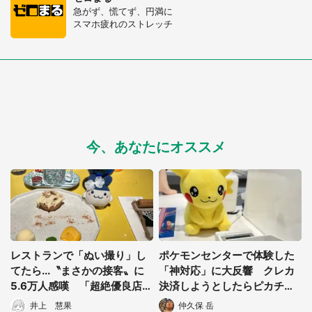
急がず、慌てず、円満に
スマホ疲れのストレッチ
今、あなたにオススメ
レストランで「ぬい撮り」し
ポケモンセンターで体験した
てたら...〝まさかの接客〟に
「神対応」に大反響 クレカ
5.6万人感嘆 「超絶優良店」
決済しようとしたらピカチュ
「こんなの泣いてしまう」
ウを...愛を感じる配慮に「笑
井上 慧果
仲久保 岳