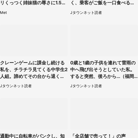
リくっつく姉妹猫の尊さに1.5万
く、乗客がご飯を一口食べると
人もん絶
（茨城県・50代女性）
Met
Jタウンネット読者
クレーンゲームに課金し続ける
0歳と1歳の子供を連れて雷雨の
私を、チラチラ見てくる中学生2
中へ飛び出そうとしていた私。
人組。諦めてその台から退く
すると突然、後ろから...（福岡
と、後ろから声が（東京都・40
県・30代女性）
Jタウンネット読者
Jタウンネット読者
代女性）
通勤中に自転車がパンクし、知
「全店舗で売って！」の声