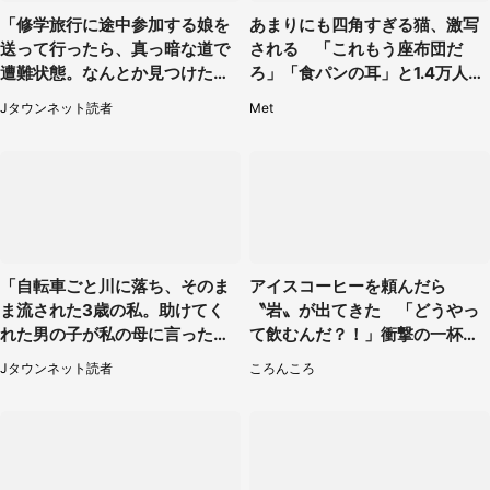
「修学旅行に途中参加する娘を
あまりにも四角すぎる猫、激写
送って行ったら、真っ暗な道で
される 「これもう座布団だ
遭難状態。なんとか見つけた民
ろ」「食パンの耳」と1.4万人困
家に助けを求めると、住人の男
惑
Jタウンネット読者
Met
性が...」
「自転車ごと川に落ち、そのま
アイスコーヒーを頼んだら
ま流された3歳の私。助けてく
〝岩〟が出てきた 「どうやっ
れた男の子が私の母に言ったの
て飲むんだ？！」衝撃の一杯が
は...」（千葉県・20代女性）
話題
Jタウンネット読者
ころんころ