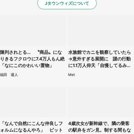
Jタウンウィズについて
陳列されとる... 〝商品〟にな
水族館でカニを観察していたら
りきるフクロウに7.4万人もん絶
→意外すぎる展開に 謎の行動
「なにこのかわいい置物」
に1.1万人仰天「自慢してるみた
い」
福田 週人
Met
「なんで自然にこんな仲良しフ
4歳次女が新幹線で、隣の乗客
ォルムになるんやろ」 ピット
の駅弁をガン見。制する間もな