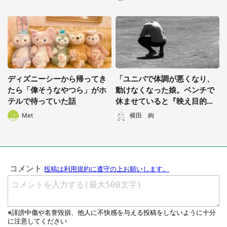
顔もらった」
ディズニーシーから帰ってき
「ユニバで体調が悪くなり、
たら「偉そうなやつら」がホ
動けなくなった娘。ベンチで
テルで待っていた話
休ませていると『映え目的』
っぽい女子高生が...」（愛知
Met
横田 絢
県・30代男性）