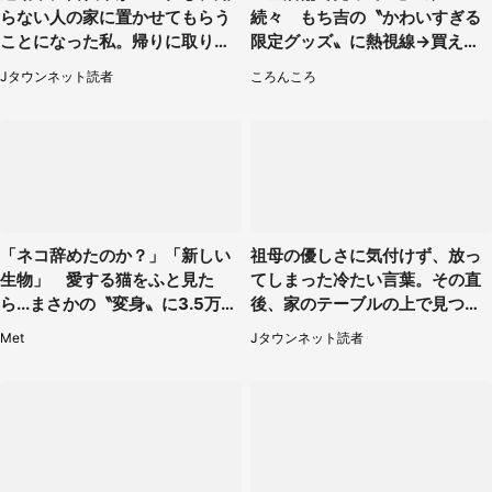
らない人の家に置かせてもらう
続々 もち吉の〝かわいすぎる
ことになった私。帰りに取りに
限定グッズ〟に熱視線→買える
行くと、なんと...（東京都・40
のは地元だけ？本社に聞く
Jタウンネット読者
ころんころ
代女性）
「ネコ辞めたのか？」「新しい
祖母の優しさに気付けず、放っ
生物」 愛する猫をふと見た
てしまった冷たい言葉。その直
ら...まさかの〝変身〟に3.5万人
後、家のテーブルの上で見つけ
驚がく
たものは（福岡県・30代女性）
Met
Jタウンネット読者