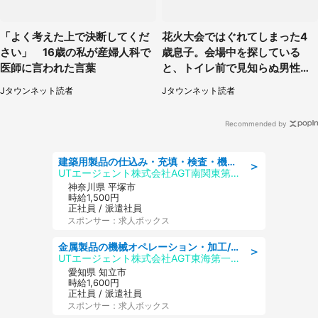
「よく考えた上で決断してくだ
花火大会ではぐれてしまった4
さい」 16歳の私が産婦人科で
歳息子。会場中を探している
医師に言われた言葉
と、トイレ前で見知らぬ男性に
（東京都・女性）
Jタウンネット読者
Jタウンネット読者
Recommended by
建築用製品の仕込み・充填・検査・機械操作/寮完備/日払い/工場・製造
＞
UTエージェント株式会社AGT南関東第二CU
神奈川県 平塚市
時給1,500円
正社員 / 派遣社員
スポンサー：求人ボックス
金属製品の機械オペレーション・加工/寮完備/日払い/工場・製造
＞
UTエージェント株式会社AGT東海第一CU
愛知県 知立市
時給1,600円
正社員 / 派遣社員
スポンサー：求人ボックス