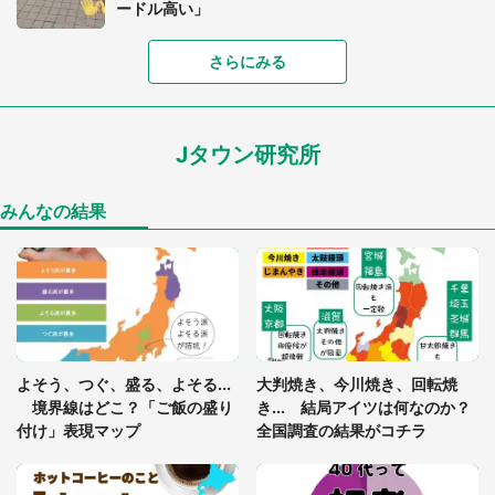
ードル高い」
さらにみる
あまりにも四角すぎる猫、激写される 「これもう
座布団だろ」「食パンの耳」と1.4万人困惑
Jタウン研究所
家に〝デカい蛾〟が居座り続けて3日間...ビビり続
けた住人 判明した〝まさかの正体〟に14万人も困
惑
みんなの結果
「○○がない街に住んでいます」住人の呟きに30万
人驚がく 何が存在しないか、あなたはわかる？
「閉所恐怖症の私は新幹線で大パニック。隣席の青
年に『手を繋いで』とお願いしたら...」 体験談に
よそう、つぐ、盛る、よそる...
大判焼き、今川焼き、回転焼
8万人感動
境界線はどこ？「ご飯の盛り
き... 結局アイツは何なのか？
付け」表現マップ
全国調査の結果がコチラ
梅田の地下街でベビーカーを押しつつ迷う私に、見
知らぬおじいさんがわざわざ声をかけてきて（兵庫