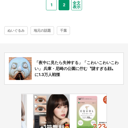
全文
1
2
表示
ぬいぐるみ
地元の話題
千葉
「夜中に見たら失神する」「こわいこわいこわ
い」 兵庫・尼崎の公園に佇む〝謎すぎる顔〟
に1.3万人戦慄