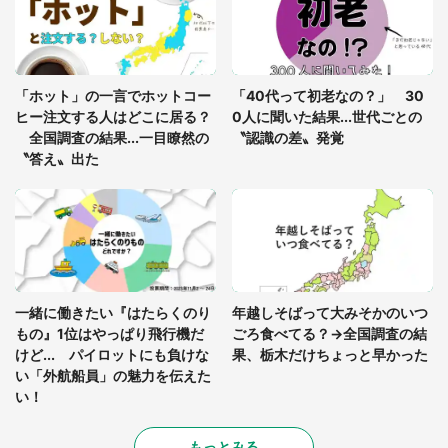
県・30代女性）
「ゾワゾワする」「本当に気持ち悪い」 道端でバ
グっちゃってた〝野生の野菜〟に6.5万人戦慄
「ホット」の一言でホットコー
「40代って初老なの？」 30
ヒー注文する人はどこに居る？
0人に聞いた結果...世代ごとの
全国調査の結果...一目瞭然の
〝認識の差〟発覚
〝答え〟出た
一緒に働きたい『はたらくのり
年越しそばって大みそかのいつ
もの』1位はやっぱり飛行機だ
ごろ食べてる？→全国調査の結
けど... パイロットにも負けな
果、栃木だけちょっと早かった
い「外航船員」の魅力を伝えた
い！
もっとみる