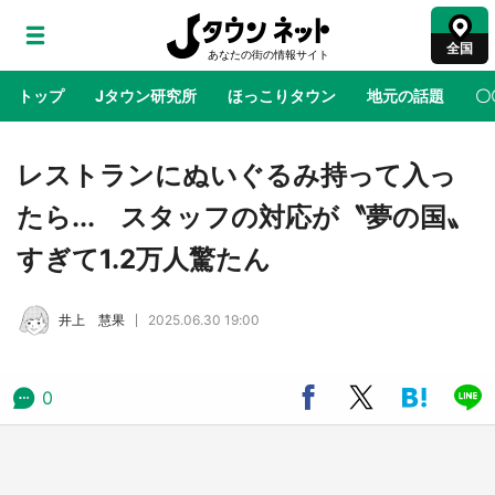
全国
トップ
Jタウン研究所
ほっこりタウン
地元の話題
〇
地域×二次元
絶景
あの時はありがとう
物語がはじ
レストランにぬいぐるみ持って入っ
たら... スタッフの対応が〝夢の国〟
ラプラス・ダークネスが栃木県を征服！？ 県
すぎて1.2万人驚たん
公式プロモ動画で「聖地」が生産されてます
【7／31～1／31】
井上 慧果
2025.06.30 19:00
『薬屋のひとりごと』の〝舞〟の世界に入り込
む 六本木ヒルズ展望台でコラボ、本邦初公開
の「猫猫像」も【8／1～10／26】
0
日向翔陽＆影山飛雄が笹かまを食べる！ アニ
メ『ハイキュー！！』×老舗「鐘崎」コラボで
限定グッズも【8／1～31】