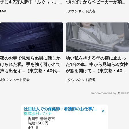
子に4.7万人夢中「ふぐぅ～」
づけば手からベビーカーが消え
「職人の技ですね」
ていて（神奈川県・60代女性）
Met
Jタウンネット読者
夜のお寺で見知らぬ男に話しか
幼い私を抱える母の横に止まっ
けられた私。手を強く引かれて
た1台の車。中から見知らぬ女性
声も出せず...（東京都・40代女
が窓を開けて...（東京都・40代
性）
男性）
Jタウンネット読者
Jタウンネット読者
Recommended by
社団法人での保健師・看護師のお仕事/未経験OK/要資格:普通免許、保健師、正看護師
＞
株式会社パソナ
香川県 善通寺市
時給1,500円
正社員