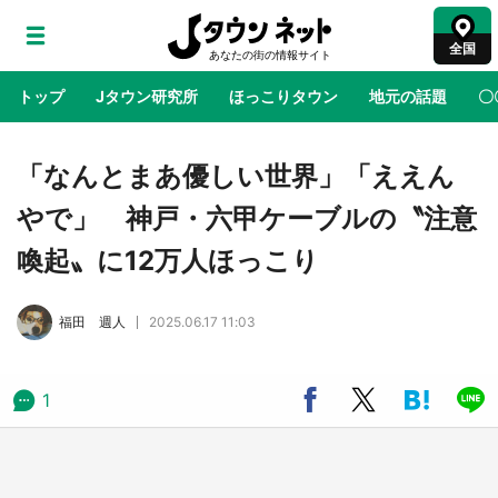
全国
トップ
Jタウン研究所
ほっこりタウン
地元の話題
〇
地域×二次元
絶景
あの時はありがとう
物語がはじ
「なんとまあ優しい世界」「ええん
やで」 神戸・六甲ケーブルの〝注意
アニメ『はたらく細胞』と神奈川県の3度目コ
喚起〟に12万人ほっこり
ラボ 作品の世界観通じて「小児がん」学べる
【8／10～31※平日限定】
福田 週人
2025.06.17 11:03
鳥取・境港「ゲゲゲの妖怪楽園」限定だった鬼
太郎グッズ買える 銀座・博品館TOY PARKへ
急げ【8／8～31】
1
ラプラス・ダークネスが栃木県を征服！？ 県
公式プロモ動画で「聖地」が生産されてます
【7／31～1／31】