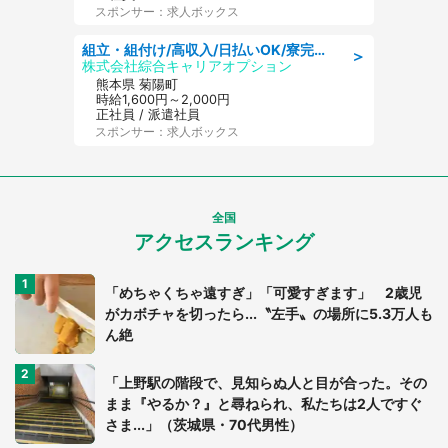
スポンサー：求人ボックス
組立・組付け/高収入/日払いOK/寮完備/交替制/20・30・40代活躍中
＞
株式会社綜合キャリアオプション
熊本県 菊陽町
時給1,600円～2,000円
正社員 / 派遣社員
スポンサー：求人ボックス
全国
アクセスランキング
「めちゃくちゃ遠すぎ」「可愛すぎます」 2歳児
がカボチャを切ったら...〝左手〟の場所に5.3万人も
ん絶
「上野駅の階段で、見知らぬ人と目が合った。その
まま『やるか？』と尋ねられ、私たちは2人ですぐ
さま...」（茨城県・70代男性）