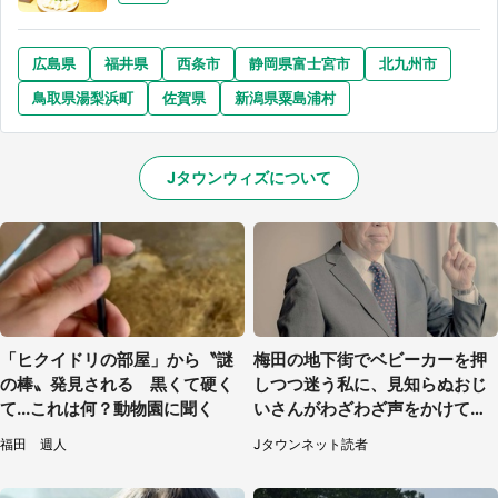
広島県
福井県
西条市
静岡県富士宮市
北九州市
鳥取県湯梨浜町
佐賀県
新潟県粟島浦村
Jタウンウィズについて
「ヒクイドリの部屋」から〝謎
梅田の地下街でベビーカーを押
の棒〟発見される 黒くて硬く
しつつ迷う私に、見知らぬおじ
て...これは何？動物園に聞く
いさんがわざわざ声をかけてき
て（兵庫県・30代女性）
福田 週人
Jタウンネット読者