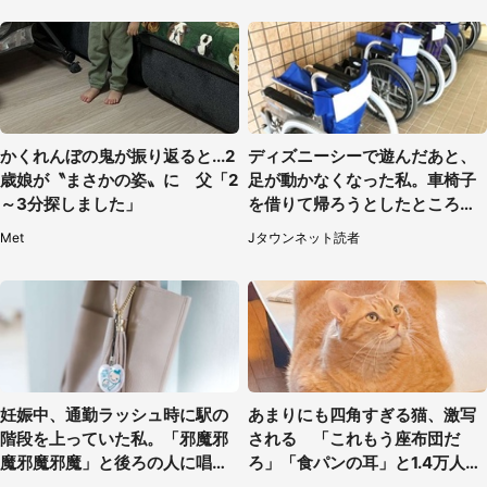
かくれんぼの鬼が振り返ると...2
ディズニーシーで遊んだあと、
歳娘が〝まさかの姿〟に 父「2
足が動かなくなった私。車椅子
～3分探しました」
を借りて帰ろうとしたところで
キャストが（60代女性）
Met
Jタウンネット読者
妊娠中、通勤ラッシュ時に駅の
あまりにも四角すぎる猫、激写
階段を上っていた私。「邪魔邪
される 「これもう座布団だ
魔邪魔邪魔」と後ろの人に唱え
ろ」「食パンの耳」と1.4万人困
られて（神奈川県・30代女性）
惑