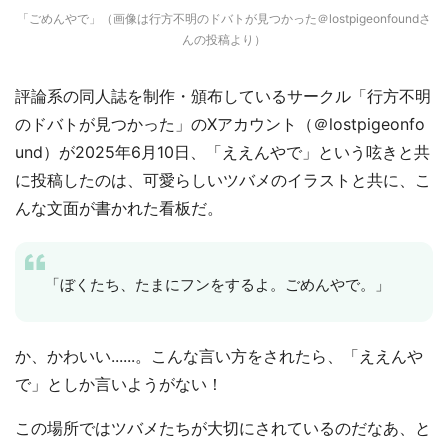
「ごめんやで」（画像は行方不明のドバトが見つかった＠lostpigeonfoundさ
んの投稿より）
評論系の同人誌を制作・頒布しているサークル「行方不明
のドバトが見つかった」のXアカウント（＠lostpigeonfo
und）が2025年6月10日、「ええんやで」という呟きと共
に投稿したのは、可愛らしいツバメのイラストと共に、こ
んな文面が書かれた看板だ。
「ぼくたち、たまにフンをするよ。ごめんやで。」
か、かわいい......。こんな言い方をされたら、「ええんや
で」としか言いようがない！
この場所ではツバメたちが大切にされているのだなあ、と