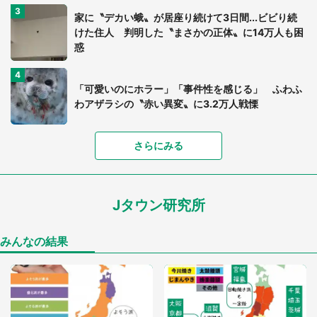
家に〝デカい蛾〟が居座り続けて3日間...ビビり続
けた住人 判明した〝まさかの正体〟に14万人も困
惑
「可愛いのにホラー」「事件性を感じる」 ふわふ
わアザラシの〝赤い異変〟に3.2万人戦慄
「落ち着いて食べられないでしょう」高級旅館での
さらにみる
食事中、じっとできない幼い息子に中年の男性客
が...（東京都・40代男性）
Jタウン研究所
「孫にあげると思って、あなたにこれをあげる」
真夏の山道で見知らぬお婆さんに握らされたもの
（山口県・30代女性）
みんなの結果
「閉所恐怖症の私は新幹線で大パニック。隣席の青
年に『手を繋いで』とお願いしたら...」 体験談に
8万人感動