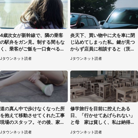
4歳次女が新幹線で、隣の乗客
炎天下、買い物中に犬を車に閉
の駅弁をガン見。制する間もな
じ込めてしまった私。鍵が見つ
く、乗客がご飯を一口食べると
からず店員に相談すると（茨城
（茨城県・50代女性）
県・50代女性）
Jタウンネット読者
Jタウンネット読者
道の真ん中で歩けなくなった所
修学旅行を目前に控えたある
を抱えて移動させてくれた工事
日、「行かせてあげられない」
現場のスタッフ。その後、家ま
と母 家は貧しく、私は納得し
で私を送ると（大阪府・40代女
たけれど...（北海道・70代以上
Jタウンネット読者
Jタウンネット読者
性）
女性）