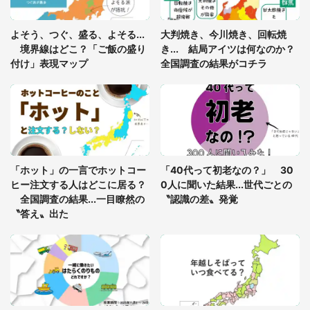
「ゾワゾワする」「本当に気持ち悪い」 道端でバ
よそう、つぐ、盛る、よそる...
大判焼き、今川焼き、回転焼
グっちゃってた〝野生の野菜〟に6.5万人戦慄
境界線はどこ？「ご飯の盛り
き... 結局アイツは何なのか？
付け」表現マップ
全国調査の結果がコチラ
かくれんぼの鬼が振り返ると...2歳娘が〝まさかの
姿〟に 父「2～3分探しました」
「通勤特快乗車中に襲ってきた、急激な腹痛。我慢
の限界を迎え、途中で電車を降りようとしたけれ
「ホット」の一言でホットコー
「40代って初老なの？」 30
ど...」（東京都・30代女性）
ヒー注文する人はどこに居る？
0人に聞いた結果...世代ごとの
全国調査の結果...一目瞭然の
〝認識の差〟発覚
〝答え〟出た