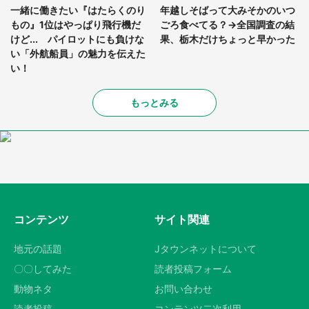
一緒に働きたい『はたらくのり
年越しそばって大みそかのいつ
もの』1位はやっぱり飛行機だ
ごろ食べてる？→全国調査の結
けど... パイロットにも負けな
果、栃木だけちょっと早かった
い「外航船員」の魅力を伝えた
い！
もっとみる
コンテンツ
サイト関連
地元の話題
Jタウンネットについて
〇〇してみた
読者投稿フォーム
動物ネタ
お問い合わせ
読者投稿
コンテンツ二次利用