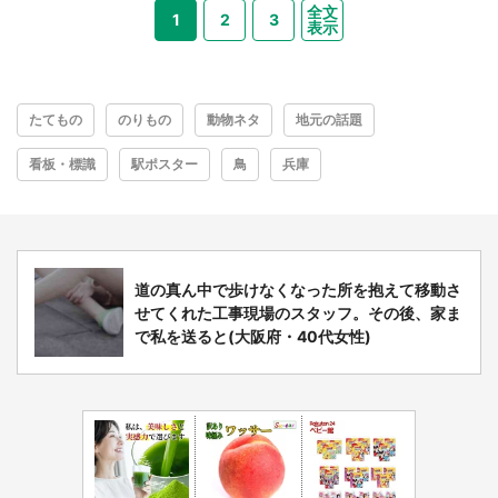
全文
1
2
3
表示
たてもの
のりもの
動物ネタ
地元の話題
看板・標識
駅ポスター
鳥
兵庫
道の真ん中で歩けなくなった所を抱えて移動さ
せてくれた工事現場のスタッフ。その後、家ま
で私を送ると(大阪府・40代女性)