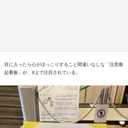
『薬屋のひとりごと』の〝舞〟の世界に入り込
む 六本木ヒルズ展望台でコラボ、本邦初公開
の「猫猫像」も【8／1～10／26】
もっとみる
目に入ったら心がほっこりすること間違いなしな「注意喚
起看板」が、X上で注目されている。