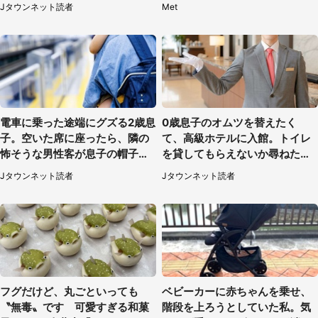
Jタウンネット読者
Met
電車に乗った途端にグズる2歳息
0歳息子のオムツを替えたく
子。空いた席に座ったら、隣の
て、高級ホテルに入館。トイレ
怖そうな男性客が息子の帽子に
を貸してもらえないか尋ねたら
手を伸ばし（千葉県・40代女
→神対応に感動
Jタウンネット読者
Jタウンネット読者
性）
フグだけど、丸ごといっても
ベビーカーに赤ちゃんを乗せ、
〝無毒〟です 可愛すぎる和菓
階段を上ろうとしていた私。気