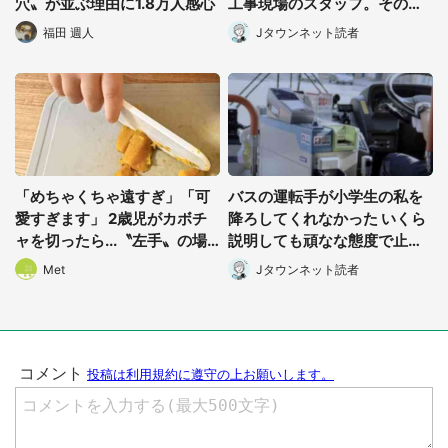
穴〟が並ぶ理由に1.8万人感心
工事現場のスタッフ。その
後、家まで私を送ると(大阪
福田 週人
Jタウンネット読者
都道府選択
府・40代女性)
「めちゃくちゃ遠すぎ」「可
バスの運転手が小学生の私を
愛すぎます」 2歳児がカボチ
降ろしてくれなかった いくら
ャを切ったら...〝左手〟の場
説明しても頑なな態度で止め
所に5.3万人もん絶
られ(北海道・50代女性)
Met
Jタウンネット読者
選択する