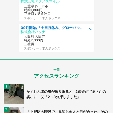
株式会社テクノスマイル
三重県 四日市市
時給1,800円
正社員 / 派遣社員
スポンサー：求人ボックス
09月開始/「土日祝休み」グローバル企業での産業保健のお仕事/保健師/高時給/残業なし/服装自由
＞
株式会社パソナ
大阪府 大阪市
時給2,300円
正社員
スポンサー：求人ボックス
全国
アクセスランキング
かくれんぼの鬼が振り返ると...2歳娘が〝まさかの
姿〟に 父「2～3分探しました」
「上野駅の階段で、見知らぬ人と目が合った。その