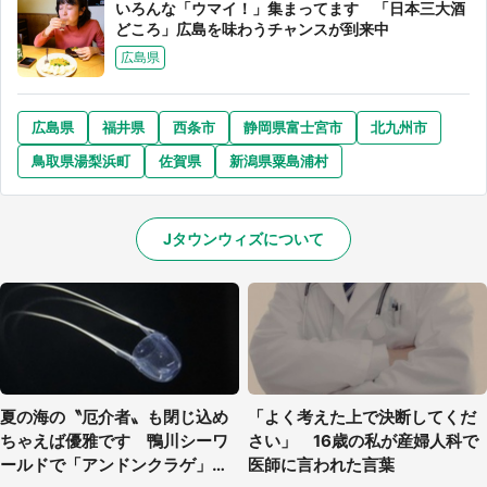
いろんな「ウマイ！」集まってます 「日本三大酒
どころ」広島を味わうチャンスが到来中
広島県
広島県
福井県
西条市
静岡県富士宮市
北九州市
鳥取県湯梨浜町
佐賀県
新潟県粟島浦村
Jタウンウィズについて
夏の海の〝厄介者〟も閉じ込め
「よく考えた上で決断してくだ
ちゃえば優雅です 鴨川シーワ
さい」 16歳の私が産婦人科で
ールドで「アンドンクラゲ」期
医師に言われた言葉