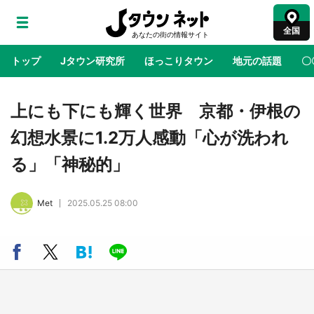
全国
トップ
Jタウン研究所
ほっこりタウン
地元の話題
〇
地域×二次元
絶景
あの時はありがとう
物語がはじ
上にも下にも輝く世界 京都・伊根の
幻想水景に1.2万人感動「心が洗われ
鳥取・境港「ゲゲゲの妖怪楽園」限定だった鬼
る」「神秘的」
太郎グッズ買える 銀座・博品館TOY PARKへ
急げ【8／8～31】
Met
2025.05.25 08:00
ラプラス・ダークネスが栃木県を征服！？ 県
公式プロモ動画で「聖地」が生産されてます
【7／31～1／31】
『薬屋のひとりごと』の〝舞〟の世界に入り込
む 六本木ヒルズ展望台でコラボ、本邦初公開
の「猫猫像」も【8／1～10／26】