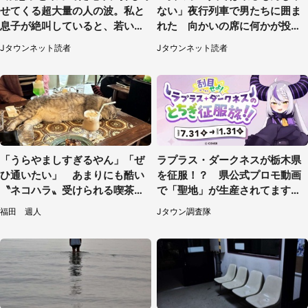
せてくる超大量の人の波。私と
ない」夜行列車で男たちに囲ま
息子が絶叫していると、若いカ
れた 向かいの席に何かが投げ
ップルの乗客が...（東京都・60
られて（秋田県・60代女性）
Jタウンネット読者
Jタウンネット読者
代女性）
「うらやましすぎるやん」「ぜ
ラプラス・ダークネスが栃木県
ひ通いたい」 あまりにも酷い
を征服！？ 県公式プロモ動画
〝ネコハラ〟受けられる喫茶店
で「聖地」が生産されてます【7
に5.3万人驚がく
／31～1／31】
福田 週人
Jタウン調査隊