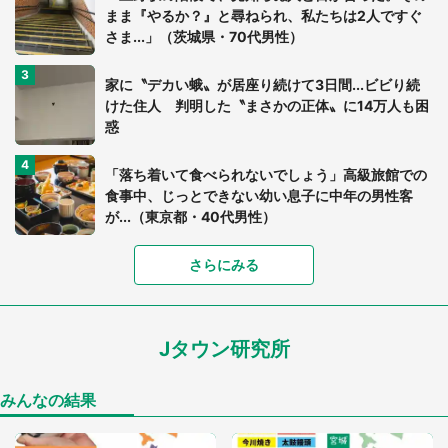
まま『やるか？』と尋ねられ、私たちは2人ですぐ
さま...」（茨城県・70代男性）
家に〝デカい蛾〟が居座り続けて3日間...ビビり続
けた住人 判明した〝まさかの正体〟に14万人も困
惑
「落ち着いて食べられないでしょう」高級旅館での
食事中、じっとできない幼い息子に中年の男性客
が...（東京都・40代男性）
さらにみる
「可愛いのにホラー」「事件性を感じる」 ふわふ
わアザラシの〝赤い異変〟に3.2万人戦慄
Jタウン研究所
「孫にあげると思って、あなたにこれをあげる」
真夏の山道で見知らぬお婆さんに握らされたもの
（山口県・30代女性）
みんなの結果