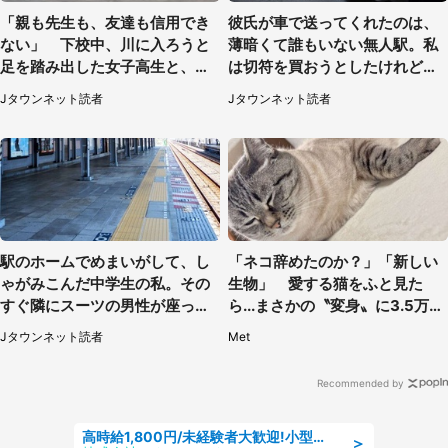
「親も先生も、友達も信用でき
彼氏が車で送ってくれたのは、
ない」 下校中、川に入ろうと
薄暗くて誰もいない無人駅。私
足を踏み出した女子高生と、彼
は切符を買おうとしたけれど
女を止めた予想外の存在
（山形県・20代女性）
Jタウンネット読者
Jタウンネット読者
駅のホームでめまいがして、し
「ネコ辞めたのか？」「新しい
ゃがみこんだ中学生の私。その
生物」 愛する猫をふと見た
すぐ隣にスーツの男性が座って
ら...まさかの〝変身〟に3.5万人
きて（千葉県・20代女性）
驚がく
Jタウンネット読者
Met
Recommended by
高時給1,800円/未経験者大歓迎!小型部品の加工業務 denso aichi
＞