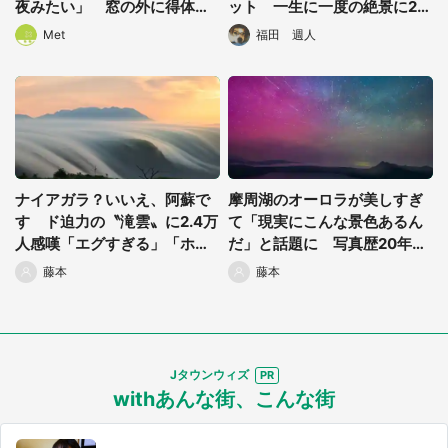
夜みたい」 窓の外に得体の
ット 一生に一度の絶景に23
知れぬ光の群れが...
万人感動「現実に見れるなん
Met
福田 週人
て」
ナイアガラ？いいえ、阿蘇で
摩周湖のオーロラが美しすぎ
す ド迫力の〝滝雲〟に2.4万
て「現実にこんな景色あるん
人感嘆「エグすぎる」「ホン
だ」と話題に 写真歴20年の
トすごい」
撮影者も「人生で一番」
藤本
藤本
Jタウンウィズ
withあんな街、こんな街