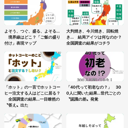
「ゾワゾワする」「本当に気持ち悪い」 道端でバ
グっちゃってた〝野生の野菜〟に6.5万人戦慄
「閉所恐怖症の私は新幹線で大パニック。隣席の青
年に『手を繋いで』とお願いしたら...」 体験談に
よそう、つぐ、盛る、よそる...
大判焼き、今川焼き、回転焼
8万人感動
境界線はどこ？「ご飯の盛り
き... 結局アイツは何なのか？
付け」表現マップ
全国調査の結果がコチラ
「富豪すぎ」1歳息子の〝店頭駄々こね〟の内容に1.
7万人驚がく 「お菓子売り場ならまだしも...」「ハ
ードル高い」
あまりにも四角すぎる猫、激写される 「これもう
座布団だろ」「食パンの耳」と1.4万人困惑
「ホット」の一言でホットコー
「40代って初老なの？」 30
ヒー注文する人はどこに居る？
0人に聞いた結果...世代ごとの
全国調査の結果...一目瞭然の
〝認識の差〟発覚
〝答え〟出た