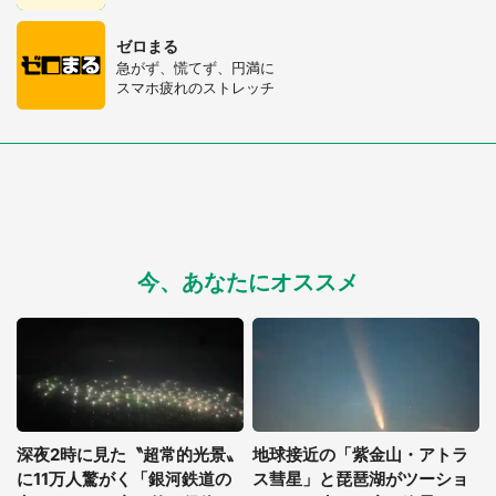
ゼロまる
都道府選択
急がず、慌てず、円満に
スマホ疲れのストレッチ
今、あなたにオススメ
深夜2時に見た〝超常的光景〟
地球接近の「紫金山・アトラ
に11万人驚がく「銀河鉄道の
ス彗星」と琵琶湖がツーショ
選択する