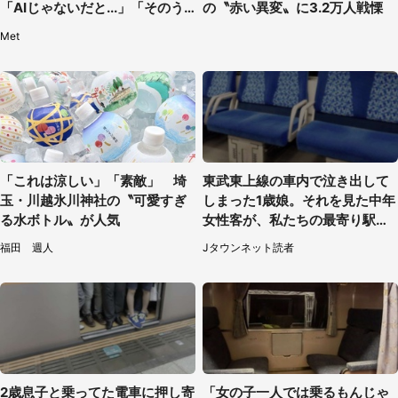
「AIじゃないだと...」「そのう
の〝赤い異変〟に3.2万人戦慄
ち喋りそう」
Met
「これは涼しい」「素敵」 埼
東武東上線の車内で泣き出して
玉・川越氷川神社の〝可愛すぎ
しまった1歳娘。それを見た中年
る水ボトル〟が人気
女性客が、私たちの最寄り駅ま
でずっと（埼玉県・30代女性）
福田 週人
Jタウンネット読者
2歳息子と乗ってた電車に押し寄
「女の子一人では乗るもんじゃ