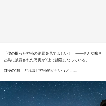
日向翔陽＆影山飛雄が笹かまを食べる！ アニ
メ『ハイキュー！！』×老舗「鐘崎」コラボで
限定グッズも【8／1～31】
もっとみる
「僕の撮った神秘の絶景を見てほしい！」――そんな呟き
と共に披露された写真がX上で話題になっている。
自慢の1枚、どれほど神秘的かというと......。