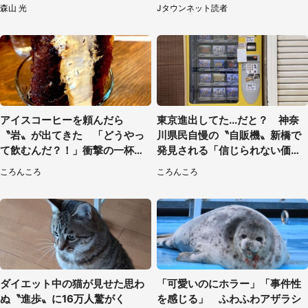
間限定展示【7／29～】
森山 光
Jタウンネット読者
アイスコーヒーを頼んだら
東京進出してた...だと？ 神奈
〝岩〟が出てきた 「どうやっ
川県民自慢の〝自販機〟新橋で
て飲むんだ？！」衝撃の一杯が
発見される「信じられない価格
話題
でおいしい」
ころんころ
ころんころ
ダイエット中の猫が見せた思わ
「可愛いのにホラー」「事件性
ぬ〝進歩〟に16万人驚がく
を感じる」 ふわふわアザラシ