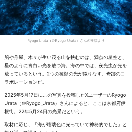
Ryogo Urata（＠Ryogo_Urata）さんの投稿より
船や舟屋、木々が生い茂る山を挟むのは、満点の星空と、
星のように青白い光を放つ海。海の中では、夜光虫が光を
放っているという。2つの種類の光が織りなす、奇跡のコ
ラボレーションだ。
2025年5月17日にこの写真を投稿したXユーザーのRyogo
Urata（＠Ryogo_Urata）さんによると、ここは京都府伊
根街。22年5月24日の光景だという。
取材に応じ、「海が瑠璃色に光っていて神秘的でした」と