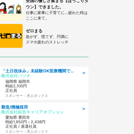
全国の優しさ集まる【ほっこりタ
ウン】できました。
仕事に家事に子育てに...疲れた時は
ここに来て。
ゼロまる
急がず、慌てず、円満に
スマホ疲れのストレッチ
「土日祝休み」未経験OK医療機関での治験コーディネーターのお仕事
＞
株式会社パソナ
福岡県 福岡市
時給2,100円
正社員
スポンサー：求人ボックス
製造/積極採用
＞
株式会社綜合キャリアオプション
愛知県 豊田市
時給1,950円～2,438円
正社員 / 派遣社員
スポンサー：求人ボックス