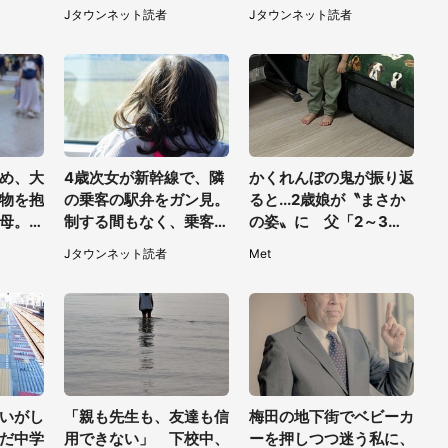
は地元
ぬ2人の男性が私の車
然、後ろから...（福岡
Jタウンネット読者
Jタウンネット読者
を...」（30代女性）
県・30代女性）
め、大
4歳次女が新幹線で、隣
かくれんぼの鬼が振り返
物を抱
の乗客の駅弁をガン見。
ると...2歳娘が〝まさか
母。ゆ
制する間もなく、乗客が
の姿〟に 父「2～3分
てたら
ご飯を一口食べると（茨
探しました」
Jタウンネット読者
Met
東京
城県・50代女性）
いがし
「親も先生も、友達も信
梅田の地下街でベビーカ
だ中学
用できない」 下校中、
ーを押しつつ迷う私に、