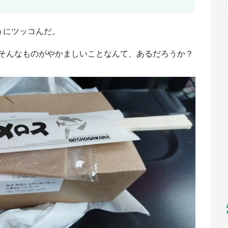
福岡
佐賀
長崎
熊本
九州
もっとみる
うにツッコんだ。
選択
そんなものがやかましいことなんて、あるだろうか？