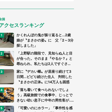
全国
アクセスランキング
かくれんぼの鬼が振り返ると...2歳
娘が〝まさかの姿〟に 父「2～3分
探しました」
「上野駅の階段で、見知らぬ人と目
が合った。そのまま『やるか？』と
尋ねられ、私たちは2人ですぐさ
ま...」（茨城県・70代男性）
家に〝デカい蛾〟が居座り続けて3
日間...ビビり続けた住人 判明した
〝まさかの正体〟に14万人も困惑
「落ち着いて食べられないでしょ
う」高級旅館での食事中、じっとで
きない幼い息子に中年の男性客が...
（東京都・40代男性）
「可愛いのにホラー」「事件性を感