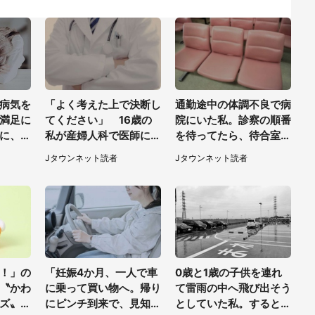
病気を
「よく考えた上で決断し
通勤途中の体調不良で病
満足に
てください」 16歳の
院にいた私。診察の順番
に、会
私が産婦人科で医師に言
を待ってたら、待合室の
宮城県・
われた言葉
老人たちが（千葉県・5
Jタウンネット読者
Jタウンネット読者
0代男性）
！」の
「妊娠4か月、一人で車
0歳と1歳の子供を連れ
〝かわ
に乗って買い物へ。帰り
て雷雨の中へ飛び出そう
ズ〟に
にピンチ到来で、見知ら
としていた私。すると突