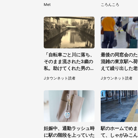
に佇む〝謎すぎる顔〟に
熱視線→買えるの
Met
ころんころ
1.3万人戦慄
だけ？本社に聞く
「自転車ごと川に落ち、
最後の同窓会のた
そのまま流された3歳の
混雑の東京駅へ荷
私。助けてくれた男の子
えて繰り出した老
が私の母に言ったの
っくり階段を降り
Jタウンネット読者
Jタウンネット読者
は...」（千葉県・20代
スーツの男性が（
女性）
都・50代女性）
妊娠中、通勤ラッシュ時
駅のホームでめま
に駅の階段を上っていた
て、しゃがみこん