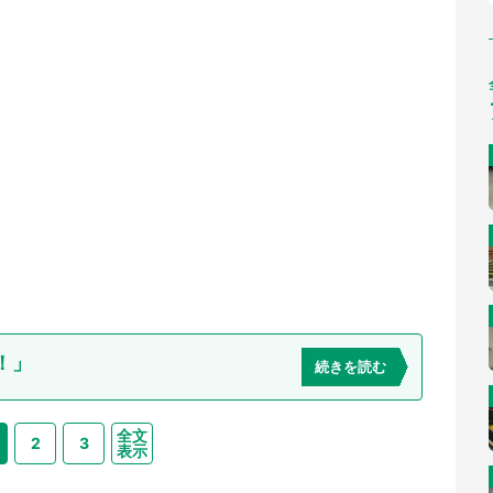
！」
続きを読む
全文
2
3
表示