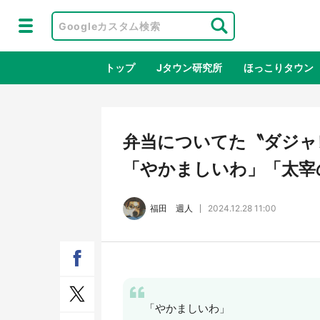
トップ
Jタウン研究所
ほっこりタウン
地域×二次
弁当についてた〝ダジャ
「やかましいわ」「太宰
福田 週人
2024.12.28 11:00
アニメ『はたらく細胞』と神奈川県の
鳥取
3度目コラボ 作品の世界観通じて
だっ
「やかましいわ」
「小児がん」学べる【8／10～31※平
品館