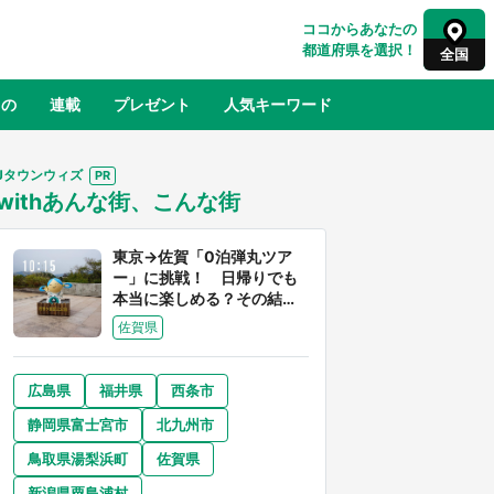
ココからあなたの
都道府県を選択！
全国
もの
連載
プレゼント
人気キーワード
Jタウンウィズ
withあんな街、こんな街
るさと納税
山形
福島
千葉
東京
神奈川
東京→佐賀「0泊弾丸ツア
ー」に挑戦！ 日帰りでも
本当に楽しめる？その結果
は...
佐賀県
広島県
福井県
西条市
奈良
和歌山
静岡県富士宮市
北九州市
山口
征
『薬屋のひとりごと』の〝舞〟の世界
鳥取県湯梨浜町
佐賀県
地」
に入り込む 六本木ヒルズ展望台でコ
】
ラボ、本邦初公開の「猫猫像」も【8
新潟県粟島浦村