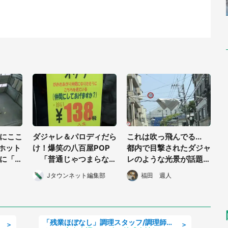
にここ
ダジャレ＆パロディだら
これは吹っ飛んでる...
 ホット
け！爆笑の八百屋POP
都内で目撃されたダジャ
に「専
「普通じゃつまらな
レのような光景が話題→
作った
い」店長のマジメな狙い
投稿者に状況を聞いた
Jタウンネット編集部
福田 週人
「残業ほぼなし」調理スタッフ/調理師免許必須/正職員/日勤のみ/住宅型有料老人ホーム
＞
＞