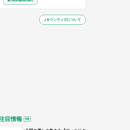
大分
宮崎
鹿児島
沖縄
／1～10／26】
Jタウンウィズについて
する
注目情報