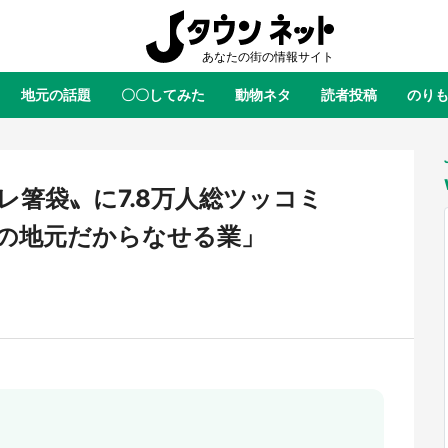
地元の話題
〇〇してみた
動物ネタ
読者投稿
のり
全国
全国
北海道
北海道
元
絶景
あの時はありがとう
物語がはじまる町へ
ふ
青森
岩手
宮城
秋田
東北
レ箸袋〟に7.8万人総ツッコミ
茨城
栃木
群馬
埼玉
関東
の地元だからなせる業」
新潟
山梨
長野
甲信越
岐阜
静岡
愛知
三重
東海
富山
石川
福井
北陸
滋賀
京都
大阪
兵庫
関西
鳥取
島根
岡山
広島
中国
・境港「ゲゲゲの妖怪楽園」限定
ラプラス・ダークネスが栃木県を
た鬼太郎グッズ買える 銀座・博
服！？ 県公式プロモ動画で「聖
徳島
香川
愛媛
高知
四国
TOY PARKへ急げ【8／8～31】
が生産されてます【7／31～1／31