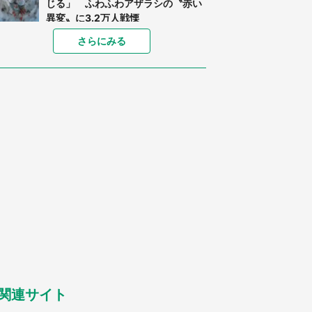
じる」 ふわふわアザラシの〝赤い
異変〟に3.2万人戦慄
「孫にあげると思って、あなたにこ
さらにみる
れをあげる」 真夏の山道で見知ら
ぬお婆さんに握らされたもの（山口
県・30代女性）
「ゾワゾワする」「本当に気持ち悪
い」 道端でバグっちゃってた〝野
生の野菜〟に6.5万人戦慄
「閉所恐怖症の私は新幹線で大パニ
ック。隣席の青年に『手を繋いで』
とお願いしたら...」 体験談に8万
人感動
「富豪すぎ」1歳息子の〝店頭駄々
こね〟の内容に1.7万人驚がく 「お
菓子売り場ならまだしも...」「ハー
ドル高い」
あまりにも四角すぎる猫、激写され
る 「これもう座布団だろ」「食パ
ンの耳」と1.4万人困惑
関連サイト