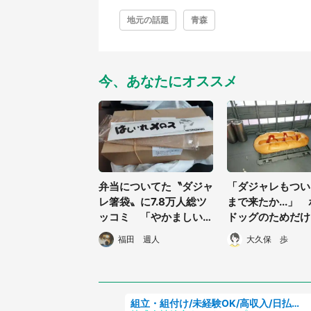
地元の話題
青森
今、あなたにオススメ
弁当についてた〝ダジャ
「ダジャレもつい
レ箸袋〟に7.8万人総ツ
まで来たか...」
ッコミ 「やかましい
ドッグのためだけ
わ」「太宰の地元だから
用整備ドック」を
福田 週人
大久保 歩
なせる業」
猛者現る
組立・組付け/未経験OK/高収入/日払いOK/寮費無料/交替制