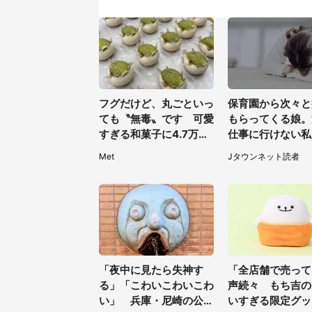
フグだけど、丸ごといっ
保育園から次々と
ても〝無毒〟です 可愛
もらってくる娘。
すぎる和菓子に4.7万人
仕事に行けない私
夢中「ふぐぅ～」「職人
社の社長が...（
Met
Jタウンネット読者
の技ですね」
30代女性）
「夜中に見たら失神す
「全店舗で売って
る」「こわいこわいこわ
声続々 もち吉の
い」 兵庫・尼崎の公園
いすぎる限定グッ