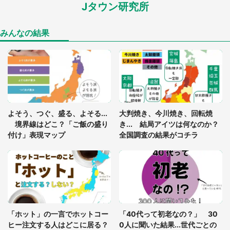
Jタウン研究所
家に〝デカい蛾〟が居座り続けて3日間...ビビり続
けた住人 判明した〝まさかの正体〟に14万人も困
惑
みんなの結果
「○○がない街に住んでいます」住人の呟きに30万
人驚がく 何が存在しないか、あなたはわかる？
「閉所恐怖症の私は新幹線で大パニック。隣席の青
年に『手を繋いで』とお願いしたら...」 体験談に
よそう、つぐ、盛る、よそる...
大判焼き、今川焼き、回転焼
8万人感動
境界線はどこ？「ご飯の盛り
き... 結局アイツは何なのか？
付け」表現マップ
全国調査の結果がコチラ
梅田の地下街でベビーカーを押しつつ迷う私に、見
知らぬおじいさんがわざわざ声をかけてきて（兵庫
県・30代女性）
「ゾワゾワする」「本当に気持ち悪い」 道端でバ
グっちゃってた〝野生の野菜〟に6.5万人戦慄
「ホット」の一言でホットコー
「40代って初老なの？」 30
ヒー注文する人はどこに居る？
0人に聞いた結果...世代ごとの