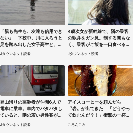
「親も先生も、友達も信用でき
4歳次女が新幹線で、隣の乗客
ない」 下校中、川に入ろうと
の駅弁をガン見。制する間もな
足を踏み出した女子高生と、彼
く、乗客がご飯を一口食べると
女を止めた予想外の存在
（茨城県・50代女性）
Jタウンネット読者
Jタウンネット読者
登山帰りの高齢者が仲間6人で
アイスコーヒーを頼んだら
電車に乗車。車内でバタバタし
〝岩〟が出てきた 「どうやっ
ていると、隣の若い男性客が
て飲むんだ？！」衝撃の一杯が
（神奈川県・70代女性）
話題
Jタウンネット読者
ころんころ