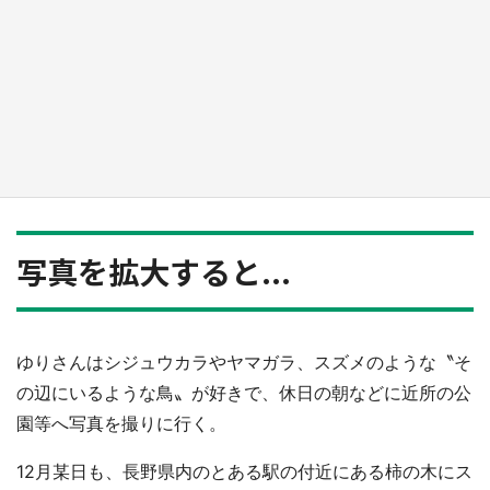
『小林さんちのメイドラゴン』と舞台のモデ
ル・越谷がコラボ 田んぼアートの見頃にあわ
せて企画続々【7／31～】
もっとみる
写真を拡大すると...
ゆりさんはシジュウカラやヤマガラ、スズメのような〝そ
の辺にいるような鳥〟が好きで、休日の朝などに近所の公
園等へ写真を撮りに行く。
12月某日も、長野県内のとある駅の付近にある柿の木にス