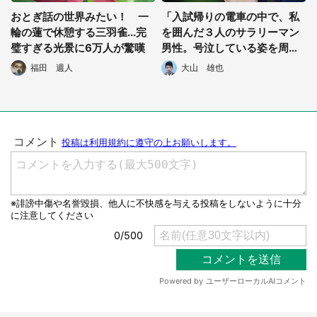
おとぎ話の世界みたい！ 一
「入試帰りの電車の中で、私
輪の蓮で休憩する三羽雀...完
を囲んだ３人のサラリーマン
璧すぎる光景に6万人が驚嘆
男性。号泣している姿を周り
から隠すように立ち...」（東
福田 週人
大山 雄也
京都・２０代女性）