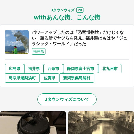
Jタウンウィズ
withあんな街、こんな街
パワーアップしたのは「恐竜博物館」だけじゃな
い 至る所でヤツらを発見...福井県はもはや「ジュ
ラシック・ワールド」だった
福井県
広島県
福井県
西条市
静岡県富士宮市
北九州市
鳥取県湯梨浜町
佐賀県
新潟県粟島浦村
Jタウンウィズについて