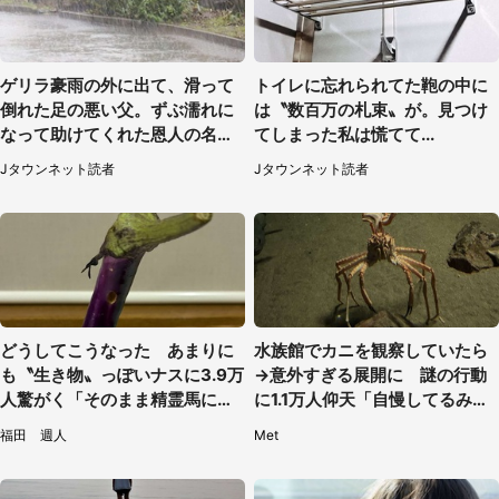
ゲリラ豪雨の外に出て、滑って
トイレに忘れられてた鞄の中に
倒れた足の悪い父。ずぶ濡れに
は〝数百万の札束〟が。見つけ
なって助けてくれた恩人の名前
てしまった私は慌てて...
も聞かず...
Jタウンネット読者
Jタウンネット読者
どうしてこうなった あまりに
水族館でカニを観察していたら
も〝生き物〟っぽいナスに3.9万
→意外すぎる展開に 謎の行動
人驚がく「そのまま精霊馬に使
に1.1万人仰天「自慢してるみた
えそう」
い」
福田 週人
Met