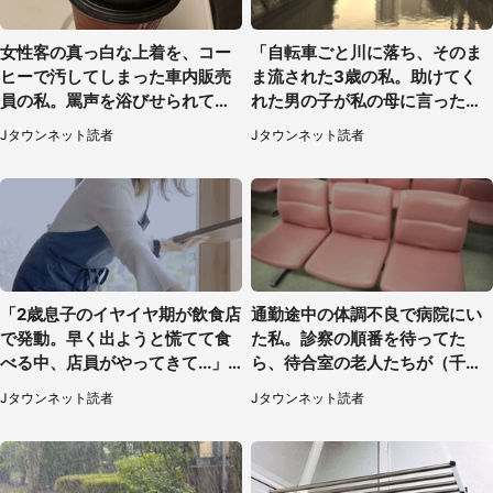
女性客の真っ白な上着を、コー
「自転車ごと川に落ち、そのま
ヒーで汚してしまった車内販売
ま流された3歳の私。助けてく
員の私。罵声を浴びせられても
れた男の子が私の母に言ったの
当然の場面で言われたのは（神
は...」（千葉県・20代女性）
Jタウンネット読者
Jタウンネット読者
奈川県・60代男性）
「2歳息子のイヤイヤ期が飲食店
通勤途中の体調不良で病院にい
で発動。早く出ようと慌てて食
た私。診察の順番を待ってた
べる中、店員がやってきて...」
ら、待合室の老人たちが（千葉
（岡山県・40代女性）
県・50代男性）
Jタウンネット読者
Jタウンネット読者