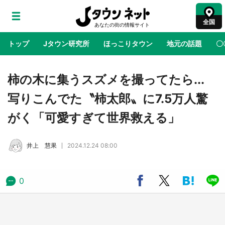
全国
トップ
Jタウン研究所
ほっこりタウン
地元の話題
〇
地域×二次元
絶景
あの時はありがとう
物語がはじ
柿の木に集うスズメを撮ってたら...
写りこんでた〝柿太郎〟に7.5万人驚
ラプラス・ダークネスが栃木県を征服！？ 県
がく「可愛すぎて世界救える」
公式プロモ動画で「聖地」が生産されてます
【7／31～1／31】
井上 慧果
2024.12.24 08:00
『薬屋のひとりごと』の〝舞〟の世界に入り込
む 六本木ヒルズ展望台でコラボ、本邦初公開
の「猫猫像」も【8／1～10／26】
0
日向翔陽＆影山飛雄が笹かまを食べる！ アニ
メ『ハイキュー！！』×老舗「鐘崎」コラボで
限定グッズも【8／1～31】