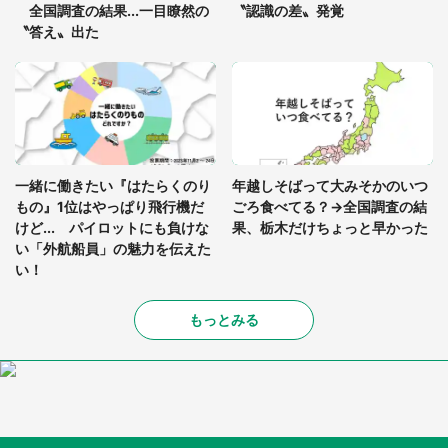
全国調査の結果...一目瞭然の
〝認識の差〟発覚
〝答え〟出た
一緒に働きたい『はたらくのり
年越しそばって大みそかのいつ
もの』1位はやっぱり飛行機だ
ごろ食べてる？→全国調査の結
けど... パイロットにも負けな
果、栃木だけちょっと早かった
い「外航船員」の魅力を伝えた
い！
もっとみる