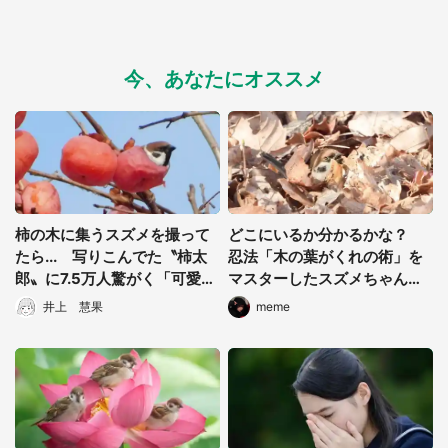
今、あなたにオススメ
選択する
柿の木に集うスズメを撮って
どこにいるか分かるかな？
たら... 写りこんでた〝柿太
忍法「木の葉がくれの術」を
郎〟に7.5万人驚がく「可愛す
マスターしたスズメちゃんが
ぎて世界救える」
こちらです
井上 慧果
meme