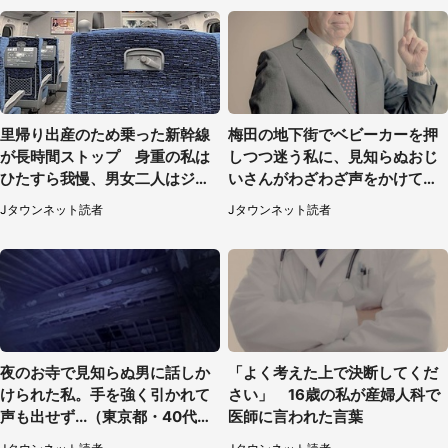
里帰り出産のため乗った新幹線
梅田の地下街でベビーカーを押
が長時間ストップ 身重の私は
しつつ迷う私に、見知らぬおじ
ひたすら我慢、男女二人はジュ
いさんがわざわざ声をかけてき
ースを買ってきて（50代女性）
て（兵庫県・30代女性）
Jタウンネット読者
Jタウンネット読者
夜のお寺で見知らぬ男に話しか
「よく考えた上で決断してくだ
けられた私。手を強く引かれて
さい」 16歳の私が産婦人科で
声も出せず...（東京都・40代女
医師に言われた言葉
性）