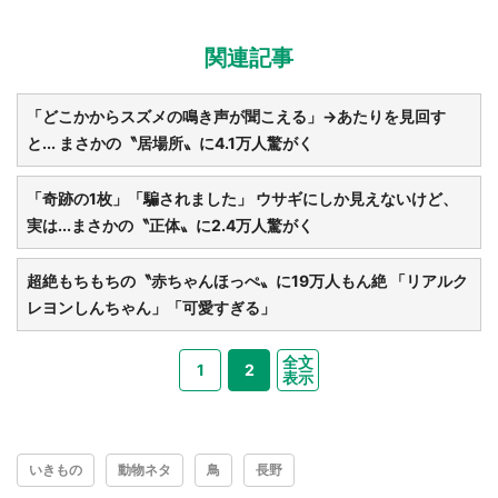
関連記事
「どこかからスズメの鳴き声が聞こえる」→あたりを見回す
と... まさかの〝居場所〟に4.1万人驚がく
「奇跡の1枚」「騙されました」 ウサギにしか見えないけど、
実は...まさかの〝正体〟に2.4万人驚がく
超絶もちもちの〝赤ちゃんほっぺ〟に19万人もん絶 「リアルク
レヨンしんちゃん」「可愛すぎる」
全文
1
2
表示
いきもの
動物ネタ
鳥
長野