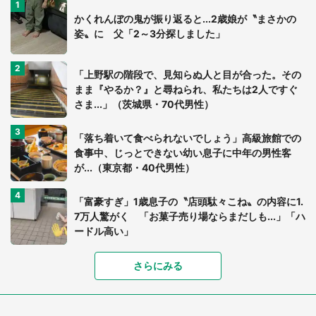
かくれんぼの鬼が振り返ると...2歳娘が〝まさかの
姿〟に 父「2～3分探しました」
「上野駅の階段で、見知らぬ人と目が合った。その
まま『やるか？』と尋ねられ、私たちは2人ですぐ
さま...」（茨城県・70代男性）
「落ち着いて食べられないでしょう」高級旅館での
食事中、じっとできない幼い息子に中年の男性客
が...（東京都・40代男性）
「富豪すぎ」1歳息子の〝店頭駄々こね〟の内容に1.
7万人驚がく 「お菓子売り場ならまだしも...」「ハ
ードル高い」
さらにみる
あまりにも四角すぎる猫、激写される 「これもう
座布団だろ」「食パンの耳」と1.4万人困惑