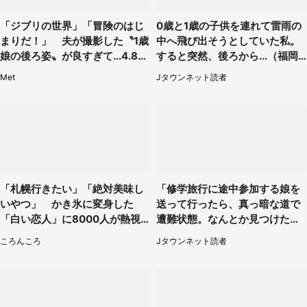
「ジブリの世界」「冒険のはじ
0歳と1歳の子供を連れて雷雨の
まりだ！」 夫が撮影した〝1歳
中へ飛び出そうとしていた私。
娘の後ろ姿〟が良すぎて...4.8万
すると突然、後ろから...（福岡
人感激
県・30代女性）
Met
Jタウンネット読者
「札幌行きたい」「絶対美味し
「修学旅行に途中参加する娘を
いやつ」 かき氷に変身した
送って行ったら、真っ暗な道で
「白い恋人」に8000人が熱視
遭難状態。なんとか見つけた民
線【期間限定】
家に助けを求めると、住人の男
ころんころ
Jタウンネット読者
性が...」