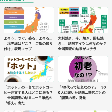
「閉所恐怖症の私は新幹線で大パニック。隣席の青
年に『手を繋いで』とお願いしたら...」 体験談に
8万人感動
「ゾワゾワする」「本当に気持ち悪い」 道端でバ
よそう、つぐ、盛る、よそる...
大判焼き、今川焼き、回転焼
グっちゃってた〝野生の野菜〟に6.5万人戦慄
境界線はどこ？「ご飯の盛り
き... 結局アイツは何なのか？
付け」表現マップ
全国調査の結果がコチラ
「○○がない街に住んでいます」住人の呟きに30万
人驚がく 何が存在しないか、あなたはわかる？
「修学旅行に途中参加する娘を送って行ったら、真
っ暗な道で遭難状態。なんとか見つけた民家に助け
「ホット」の一言でホットコー
「40代って初老なの？」 30
を求めると、住人の男性が...」
ヒー注文する人はどこに居る？
0人に聞いた結果...世代ごとの
全国調査の結果...一目瞭然の
〝認識の差〟発覚
〝答え〟出た