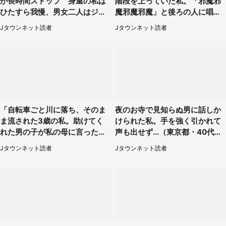
が長時間ストップ 身重の私は
階段を上っていた私。「邪魔邪
ひたすら我慢、男女二人はジュ
魔邪魔邪魔」と後ろの人に唱え
ースを買ってきて（50代女性）
られて（神奈川県・30代女性）
Jタウンネット読者
Jタウンネット読者
「自転車ごと川に落ち、そのま
夜のお寺で見知らぬ男に話しか
ま流された3歳の私。助けてく
けられた私。手を強く引かれて
れた男の子が私の母に言ったの
声も出せず...（東京都・40代女
は...」（千葉県・20代女性）
性）
Jタウンネット読者
Jタウンネット読者