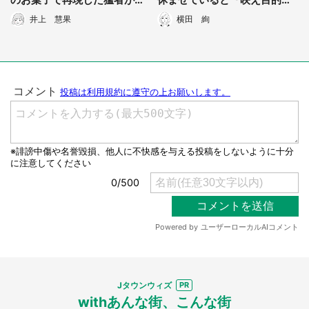
れる
っぽい女子高生が...」（愛知
井上 慧果
横田 絢
県・30代男性）
都道府選択
Jタウンウィズ
withあんな街、こんな街