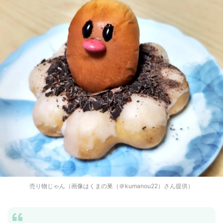
売り物じゃん（画像はくまの巣（＠kumanou22）さん提供）