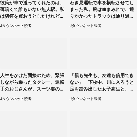
彼氏が車で送ってくれたのは、
わき見運転で車を横転させてし
薄暗くて誰もいない無人駅。私
まった私。腕は血まみれで、通
は切符を買おうとしたけれど
りかかったトラックは通り過ぎ
（山形県・20代女性）
ていき...（福岡県・30代女性）
Jタウンネット読者
Jタウンネット読者
人生をかけた面接のため、緊張
「親も先生も、友達も信用でき
しながら乗ったタクシー。運転
ない」 下校中、川に入ろうと
手のおじさんが、スーツ姿の私
足を踏み出した女子高生と、彼
を見て...（福岡県・30代女性）
女を止めた予想外の存在
Jタウンネット読者
Jタウンネット読者