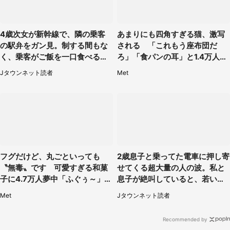
4歳次女が新幹線で、隣の乗客
あまりにも四角すぎる猫、激写
の駅弁をガン見。制する間もな
される 「これもう座布団だ
く、乗客がご飯を一口食べると
ろ」「食パンの耳」と1.4万人困
（茨城県・50代女性）
惑
Jタウンネット読者
Met
フグだけど、丸ごといっても
2歳息子と乗ってた電車に押し寄
〝無毒〟です 可愛すぎる和菓
せてくる超大量の人の波。私と
子に4.7万人夢中「ふぐぅ～」
息子が絶叫していると、若いカ
「職人の技ですね」
ップルの乗客が...（東京都・60
Met
Jタウンネット読者
代女性）
Recommended by