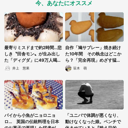
今、あなたにオススメ
最寄りミスドまで約2時間...悲
自作「鳩サブレー」焼き続け
しき〝田舎モン〟が生み出し
た10年間 その執念はどこか
た「ディグダ」に49万人喝
ら？「完全再現」めざす猛者
采 「何でそんな似てるん
に聞いた
井上 慧果
笹木 萌
だ」
パイから小魚がニョロニョ
「ユニバで体調が悪くなり、
ロ... 英国の伝統料理を日本
動けなくなった娘。ベンチで
のお菓子で再現した猛者が現
休ませていると『映え目的』