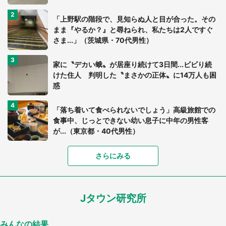
「上野駅の階段で、見知らぬ人と目が合った。その
まま『やるか？』と尋ねられ、私たちは2人ですぐ
さま...」（茨城県・70代男性）
家に〝デカい蛾〟が居座り続けて3日間...ビビり続
けた住人 判明した〝まさかの正体〟に14万人も困
惑
「落ち着いて食べられないでしょう」高級旅館での
食事中、じっとできない幼い息子に中年の男性客
が...（東京都・40代男性）
「富豪すぎ」1歳息子の〝店頭駄々こね〟の内容に1.
さらにみる
7万人驚がく 「お菓子売り場ならまだしも...」「ハ
ードル高い」
Jタウン研究所
あまりにも四角すぎる猫、激写される 「これもう
座布団だろ」「食パンの耳」と1.4万人困惑
みんなの結果