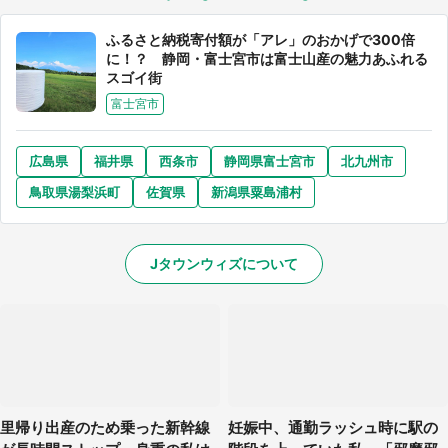
ふるさと納税寄付額が「アレ」のおかげで300倍
に！？ 静岡・富士宮市は富士山産の魅力あふれる
スゴイ街
選択する
富士宮市
広島県
福井県
西条市
静岡県富士宮市
北九州市
鳥取県湯梨浜町
佐賀県
新潟県粟島浦村
Jタウンウィズについて
里帰り出産のため乗った新幹線
妊娠中、通勤ラッシュ時に駅の