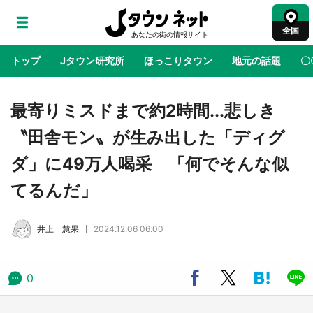
全国
トップ
Jタウン研究所
ほっこりタウン
地元の話題
〇
地域×二次元
絶景
あの時はありがとう
物語がはじ
最寄りミスドまで約2時間...悲しき
〝田舎モン〟が生み出した「ディグ
ラプラス・ダークネスが栃木県を征服！？ 県
ダ」に49万人喝采 「何でそんな似
公式プロモ動画で「聖地」が生産されてます
【7／31～1／31】
てるんだ」
『薬屋のひとりごと』の〝舞〟の世界に入り込
井上 慧果
2024.12.06 06:00
む 六本木ヒルズ展望台でコラボ、本邦初公開
の「猫猫像」も【8／1～10／26】
0
日向翔陽＆影山飛雄が笹かまを食べる！ アニ
メ『ハイキュー！！』×老舗「鐘崎」コラボで
限定グッズも【8／1～31】