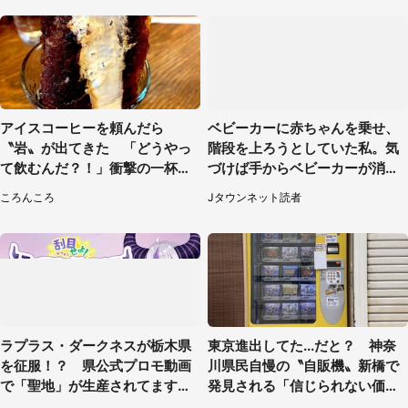
アイスコーヒーを頼んだら
ベビーカーに赤ちゃんを乗せ、
〝岩〟が出てきた 「どうやっ
階段を上ろうとしていた私。気
て飲むんだ？！」衝撃の一杯が
づけば手からベビーカーが消え
話題
ていて（神奈川県・60代女性）
ころんころ
Jタウンネット読者
ラプラス・ダークネスが栃木県
東京進出してた...だと？ 神奈
を征服！？ 県公式プロモ動画
川県民自慢の〝自販機〟新橋で
で「聖地」が生産されてます【7
発見される「信じられない価格
／31～1／31】
でおいしい」