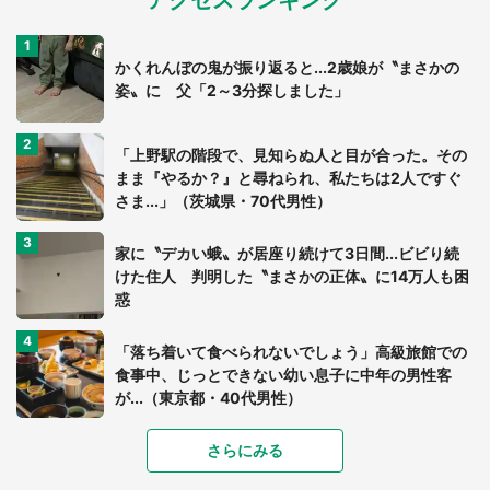
アクセスランキング
かくれんぼの鬼が振り返ると...2歳娘が〝まさかの
姿〟に 父「2～3分探しました」
「上野駅の階段で、見知らぬ人と目が合った。その
まま『やるか？』と尋ねられ、私たちは2人ですぐ
さま...」（茨城県・70代男性）
家に〝デカい蛾〟が居座り続けて3日間...ビビり続
けた住人 判明した〝まさかの正体〟に14万人も困
惑
「落ち着いて食べられないでしょう」高級旅館での
食事中、じっとできない幼い息子に中年の男性客
が...（東京都・40代男性）
「富豪すぎ」1歳息子の〝店頭駄々こね〟の内容に1.
さらにみる
7万人驚がく 「お菓子売り場ならまだしも...」「ハ