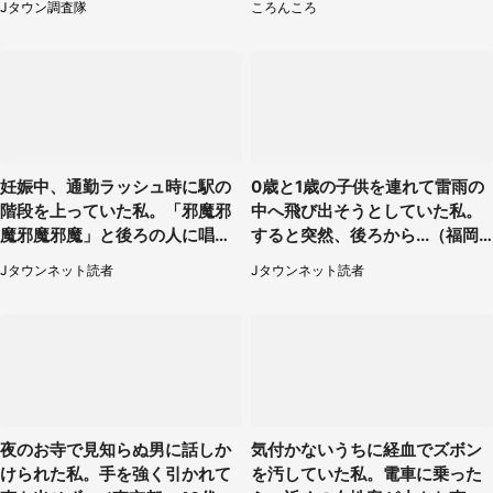
Jタウン調査隊
ころんころ
妊娠中、通勤ラッシュ時に駅の
0歳と1歳の子供を連れて雷雨の
階段を上っていた私。「邪魔邪
中へ飛び出そうとしていた私。
魔邪魔邪魔」と後ろの人に唱え
すると突然、後ろから...（福岡
られて（神奈川県・30代女性）
県・30代女性）
Jタウンネット読者
Jタウンネット読者
夜のお寺で見知らぬ男に話しか
気付かないうちに経血でズボン
けられた私。手を強く引かれて
を汚していた私。電車に乗った