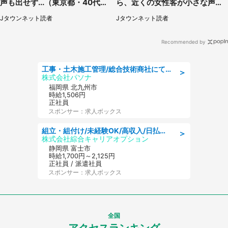
声も出せず...（東京都・40代女
ら、近くの女性客が小さな声で
性）
（千葉県・10代女性）
Jタウンネット読者
Jタウンネット読者
Recommended by
工事・土木施工管理/総合技術商社にて施工管理のお仕事/即日勤務可/車通勤可/工事・土木施工管理/生産・品質管理
＞
株式会社パソナ
福岡県 北九州市
時給1,506円
正社員
スポンサー：求人ボックス
組立・組付け/未経験OK/高収入/日払いOK/交替制/20・30・40代活躍中
＞
株式会社綜合キャリアオプション
静岡県 富士市
時給1,700円～2,125円
正社員 / 派遣社員
スポンサー：求人ボックス
全国