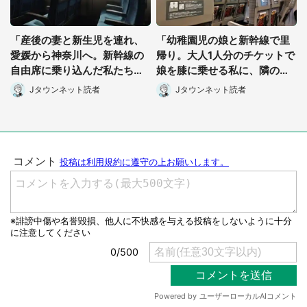
「産後の妻と新生児を連れ、
「幼稚園児の娘と新幹線で里
愛媛から神奈川へ。新幹線の
帰り。大人1人分のチケットで
自由席に乗り込んだ私たちに
娘を膝に乗せる私に、隣の席
中高年の男性が...」（神奈川
のサラリーマンが...」（岩手
Jタウンネット読者
Jタウンネット読者
県・40代男性）
県・50代女性）