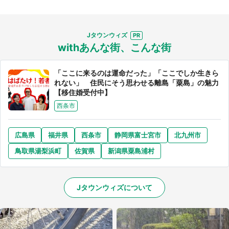
Jタウンウィズ
withあんな街、こんな街
「ここに来るのは運命だった」「ここでしか生きら
れない」 住民にそう思わせる離島「粟島」の魅力
【移住婚受付中】
西条市
広島県
福井県
西条市
静岡県富士宮市
北九州市
鳥取県湯梨浜町
佐賀県
新潟県粟島浦村
Jタウンウィズについて