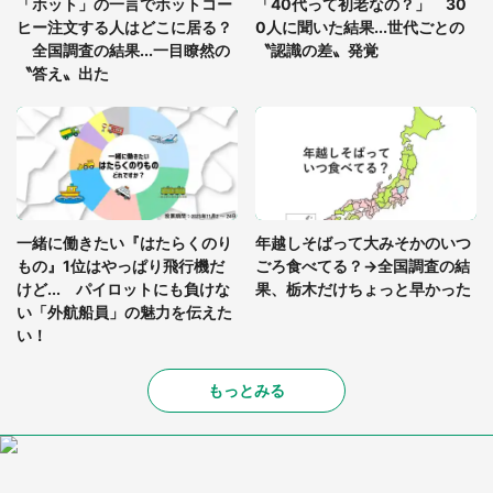
「ホット」の一言でホットコー
「40代って初老なの？」 30
を求めると、住人の男性が...」
ヒー注文する人はどこに居る？
0人に聞いた結果...世代ごとの
全国調査の結果...一目瞭然の
〝認識の差〟発覚
〝答え〟出た
一緒に働きたい『はたらくのり
年越しそばって大みそかのいつ
もの』1位はやっぱり飛行機だ
ごろ食べてる？→全国調査の結
けど... パイロットにも負けな
果、栃木だけちょっと早かった
い「外航船員」の魅力を伝えた
い！
もっとみる