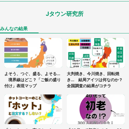
ードル高い」
Jタウン研究所
あまりにも四角すぎる猫、激写される 「これもう
座布団だろ」「食パンの耳」と1.4万人困惑
みんなの結果
「閉所恐怖症の私は新幹線で大パニック。隣席の青
年に『手を繋いで』とお願いしたら...」 体験談に
8万人感動
「ゾワゾワする」「本当に気持ち悪い」 道端でバ
よそう、つぐ、盛る、よそる...
大判焼き、今川焼き、回転焼
グっちゃってた〝野生の野菜〟に6.5万人戦慄
境界線はどこ？「ご飯の盛り
き... 結局アイツは何なのか？
付け」表現マップ
全国調査の結果がコチラ
「○○がない街に住んでいます」住人の呟きに30万
人驚がく 何が存在しないか、あなたはわかる？
「修学旅行に途中参加する娘を送って行ったら、真
っ暗な道で遭難状態。なんとか見つけた民家に助け