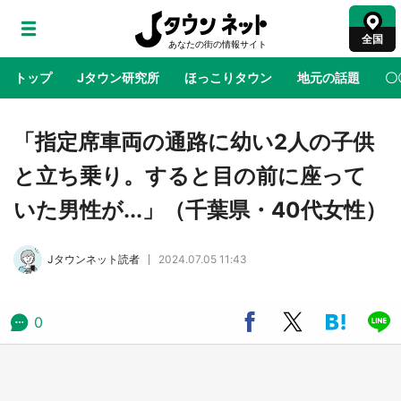
全国
トップ
Jタウン研究所
ほっこりタウン
地元の話題
〇
地域×二次元
絶景
あの時はありがとう
物語がはじ
「指定席車両の通路に幼い2人の子供
と立ち乗り。すると目の前に座って
ラプラス・ダークネスが栃木県を征服！？ 県
いた男性が...」（千葉県・40代女性）
公式プロモ動画で「聖地」が生産されてます
【7／31～1／31】
Jタウンネット読者
2024.07.05 11:43
『薬屋のひとりごと』の〝舞〟の世界に入り込
む 六本木ヒルズ展望台でコラボ、本邦初公開
の「猫猫像」も【8／1～10／26】
0
日向翔陽＆影山飛雄が笹かまを食べる！ アニ
メ『ハイキュー！！』×老舗「鐘崎」コラボで
限定グッズも【8／1～31】