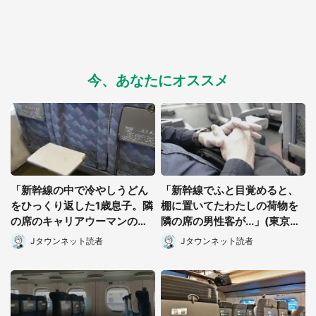
今、あなたにオススメ
「新幹線の中で冷やしうどん
「新幹線でふと目覚めると、
をひっくり返した1歳息子。隣
棚に置いてたわたしの荷物を
の席のキャリアウーマンの方
隣の席の男性客が...」(東京
に汁が飛んでしまって...」
都・40代女性)
Jタウンネット読者
Jタウンネット読者
（東京都・30代女性）