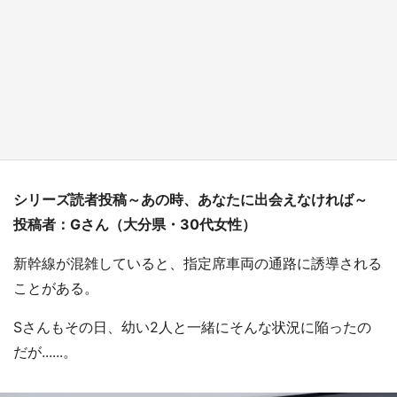
『小林さんちのメイドラゴン』と舞台のモデ
ル・越谷がコラボ 田んぼアートの見頃にあわ
せて企画続々【7／31～】
もっとみる
シリーズ読者投稿～あの時、あなたに出会えなければ～
投稿者：Gさん（大分県・30代女性）
新幹線が混雑していると、指定席車両の通路に誘導される
ことがある。
Sさんもその日、幼い2人と一緒にそんな状況に陥ったの
だが......。