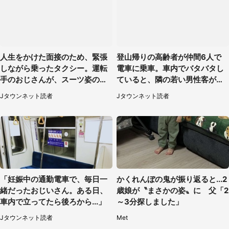
人生をかけた面接のため、緊張
登山帰りの高齢者が仲間6人で
しながら乗ったタクシー。運転
電車に乗車。車内でバタバタし
手のおじさんが、スーツ姿の私
ていると、隣の若い男性客が
を見て...（福岡県・30代女性）
（神奈川県・70代女性）
Jタウンネット読者
Jタウンネット読者
「妊娠中の通勤電車で、毎日一
かくれんぼの鬼が振り返ると...2
緒だったおじいさん。ある日、
歳娘が〝まさかの姿〟に 父「2
車内で立ってたら後ろから...」
～3分探しました」
Jタウンネット読者
Met