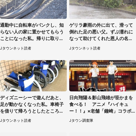
通勤中に自転車がパンクし、知
ゲリラ豪雨の外に出て、滑って
らない人の家に置かせてもらう
倒れた足の悪い父。ずぶ濡れに
ことになった私。帰りに取りに
なって助けてくれた恩人の名前
行くと、なんと...（東京都・40
も聞かず...
Jタウンネット読者
Jタウンネット読者
代女性）
ディズニーシーで遊んだあと、
日向翔陽＆影山飛雄が笹かまを
足が動かなくなった私。車椅子
食べる！ アニメ『ハイキュ
を借りて帰ろうとしたところで
ー！！』×老舗「鐘崎」コラボ
キャストが（60代女性）
で限定グッズも【8／1～31】
Jタウンネット読者
Jタウン調査隊