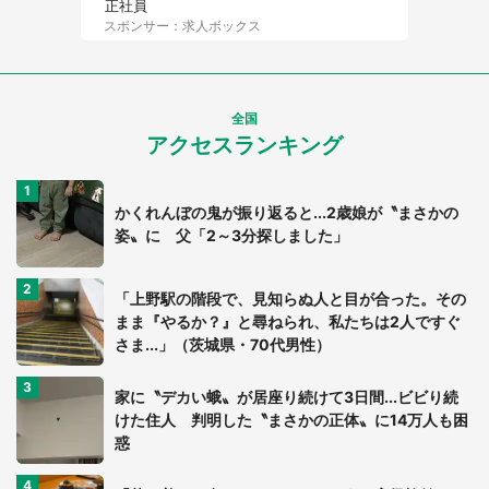
正社員
スポンサー：求人ボックス
全国
アクセスランキング
かくれんぼの鬼が振り返ると...2歳娘が〝まさかの
姿〟に 父「2～3分探しました」
「上野駅の階段で、見知らぬ人と目が合った。その
まま『やるか？』と尋ねられ、私たちは2人ですぐ
さま...」（茨城県・70代男性）
家に〝デカい蛾〟が居座り続けて3日間...ビビり続
けた住人 判明した〝まさかの正体〟に14万人も困
惑