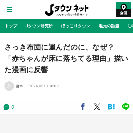
全国
トップ
Jタウン研究所
ほっこりタウン
地元の話題
〇
地域×二次元
絶景
あの時はありがとう
物語がはじ
さっき布団に運んだのに、なぜ？
「赤ちゃんが床に落ちてる理由」描い
ラプラス・ダークネスが栃木県を征服！？ 県
た漫画に反響
公式プロモ動画で「聖地」が生産されてます
【7／31～1／31】
藤本
2024.06.01 16:00
『薬屋のひとりごと』の〝舞〟の世界に入り込
む 六本木ヒルズ展望台でコラボ、本邦初公開
の「猫猫像」も【8／1～10／26】
0
日向翔陽＆影山飛雄が笹かまを食べる！ アニ
メ『ハイキュー！！』×老舗「鐘崎」コラボで
限定グッズも【8／1～31】