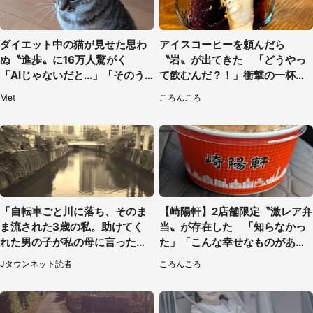
ダイエット中の猫が見せた思わ
アイスコーヒーを頼んだら
ぬ〝進歩〟に16万人驚がく
〝岩〟が出てきた 「どうやっ
「AIじゃないだと...」「そのう
て飲むんだ？！」衝撃の一杯が
ち喋りそう」
話題
Met
ころんころ
「自転車ごと川に落ち、そのま
【崎陽軒】2店舗限定〝激レア弁
ま流された3歳の私。助けてく
当〟が存在した 「知らなかっ
れた男の子が私の母に言ったの
た」「こんな幸せなものがあっ
は...」（千葉県・20代女性）
たなんて...」
Jタウンネット読者
ころんころ