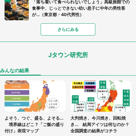
「落ち着いて食べられないでしょう」高級旅館での
食事中、じっとできない幼い息子に中年の男性客
が...（東京都・40代男性）
「富豪すぎ」1歳息子の〝店頭駄々こね〟の内容に1.
さらにみる
7万人驚がく 「お菓子売り場ならまだしも...」「ハ
ードル高い」
Jタウン研究所
あまりにも四角すぎる猫、激写される 「これもう
座布団だろ」「食パンの耳」と1.4万人困惑
みんなの結果
「閉所恐怖症の私は新幹線で大パニック。隣席の青
年に『手を繋いで』とお願いしたら...」 体験談に
8万人感動
「ゾワゾワする」「本当に気持ち悪い」 道端でバ
よそう、つぐ、盛る、よそる...
大判焼き、今川焼き、回転焼
グっちゃってた〝野生の野菜〟に6.5万人戦慄
境界線はどこ？「ご飯の盛り
き... 結局アイツは何なのか？
付け」表現マップ
全国調査の結果がコチラ