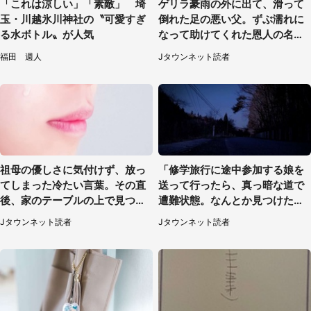
「これは涼しい」「素敵」 埼
ゲリラ豪雨の外に出て、滑って
玉・川越氷川神社の〝可愛すぎ
倒れた足の悪い父。ずぶ濡れに
る水ボトル〟が人気
なって助けてくれた恩人の名前
も聞かず...
福田 週人
Jタウンネット読者
祖母の優しさに気付けず、放っ
「修学旅行に途中参加する娘を
てしまった冷たい言葉。その直
送って行ったら、真っ暗な道で
後、家のテーブルの上で見つけ
遭難状態。なんとか見つけた民
たものは（福岡県・30代女性）
家に助けを求めると、住人の男
Jタウンネット読者
Jタウンネット読者
性が...」