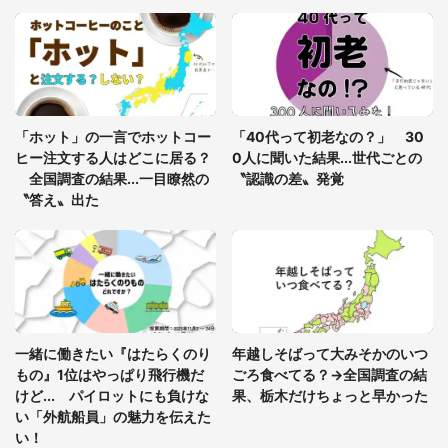
「○○がない街に住んでいます」住人の呟きに30万
人驚がく 何が存在しないか、あなたはわかる？
「修学旅行に途中参加する娘を送って行ったら、真
っ暗な道で遭難状態。なんとか見つけた民家に助け
「ホット」の一言でホットコー
「40代って初老なの？」 30
を求めると、住人の男性が...」
ヒー注文する人はどこに居る？
0人に聞いた結果...世代ごとの
全国調査の結果...一目瞭然の
〝認識の差〟発覚
〝答え〟出た
一緒に働きたい『はたらくのり
年越しそばって大みそかのいつ
もの』1位はやっぱり飛行機だ
ごろ食べてる？→全国調査の結
けど... パイロットにも負けな
果、栃木だけちょっと早かった
い「外航船員」の魅力を伝えた
い！