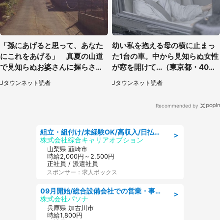
「孫にあげると思って、あなた
幼い私を抱える母の横に止まっ
にこれをあげる」 真夏の山道
た1台の車。中から見知らぬ女性
で見知らぬお婆さんに握らされ
が窓を開けて...（東京都・40代
たもの（山口県・30代女性）
男性）
Jタウンネット読者
Jタウンネット読者
Recommended by
組立・組付け/未経験OK/高収入/日払いOK/寮費無料/日勤
＞
株式会社綜合キャリアオプション
山梨県 韮崎市
時給2,000円～2,500円
正社員 / 派遣社員
スポンサー：求人ボックス
09月開始/総合設備会社での営業・事務のお仕事/車通勤可/賞与あり/営業/営業事務
＞
株式会社パソナ
兵庫県 加古川市
時給1,800円