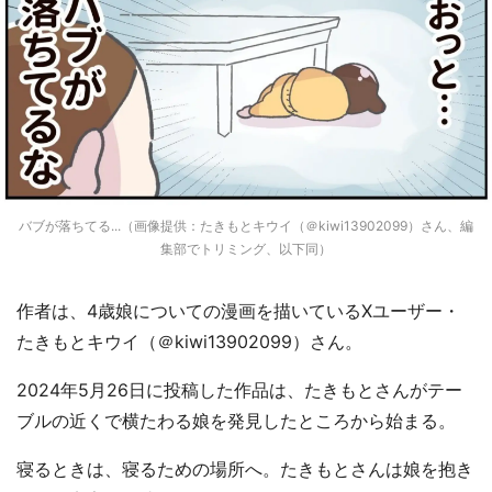
バブが落ちてる...（画像提供：たきもとキウイ（＠kiwi13902099）さん、編
集部でトリミング、以下同）
作者は、4歳娘についての漫画を描いているXユーザー・
たきもとキウイ（＠kiwi13902099）さん。
2024年5月26日に投稿した作品は、たきもとさんがテー
ブルの近くで横たわる娘を発見したところから始まる。
寝るときは、寝るための場所へ。たきもとさんは娘を抱き