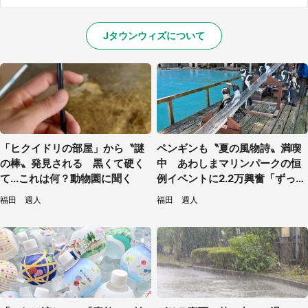
Jタウンウィズについて
「ヒクイドリの部屋」から〝謎
ペンギンも〝夏の風物詩〟満喫
の棒〟発見される 黒くて硬く
中 あわしまマリンパークの恒
て...これは何？動物園に聞く
例イベントに2.2万興奮「ずっと
見てたい」
福田 週人
福田 週人