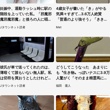
妊娠中、通勤ラッシュ時に駅の
4歳女子が書いた「き」がやる
階段を上っていた私。「邪魔邪
気満々すぎて...3.6万人絶賛
魔邪魔邪魔」と後ろの人に唱え
「普通のより強そう」「きき迫
られて（神奈川県・30代女性）
る」
Jタウンネット読者
Met
彼氏が車で送ってくれたのは、
どうしてこうなった あまりに
薄暗くて誰もいない無人駅。私
も〝生き物〟っぽいナスに3.9万
は切符を買おうとしたけれど
人驚がく「そのまま精霊馬に使
（山形県・20代女性）
えそう」
Jタウンネット読者
福田 週人