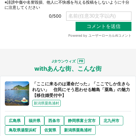
Jタウンウィズ
withあんな街、こんな街
「ここに来るのは運命だった」「ここでしか生きら
れない」 住民にそう思わせる離島「粟島」の魅力
【移住婚受付中】
新潟県粟島浦村
広島県
福井県
西条市
静岡県富士宮市
北九州市
鳥取県湯梨浜町
佐賀県
新潟県粟島浦村