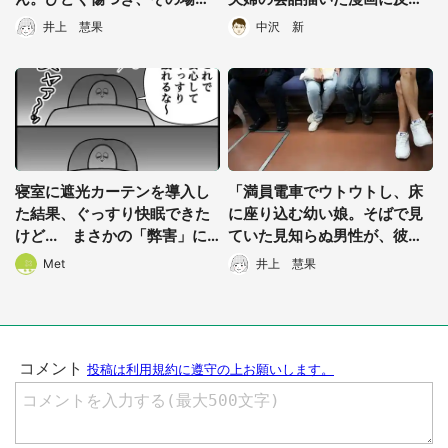
離れようとすると...」（群馬
「自分もこうなる自信ある」
井上 慧果
中沢 新
県・30代女性）
寝室に遮光カーテンを導入し
「満員電車でウトウトし、床
た結果、ぐっすり快眠できた
に座り込む幼い娘。そばで見
けど... まさかの「弊害」に
ていた見知らぬ男性が、彼女
ゾッとする
を急に抱き上げて...」（三重
Met
井上 慧果
県・40代女性）
選択する