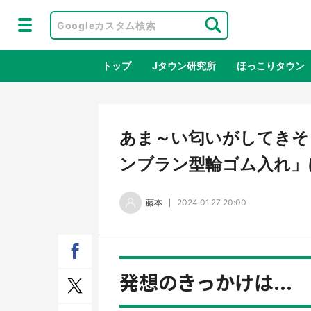
トップ
Jタウン研究所
ほっこりタウン
地域×二次
あま～い匂いがしてきそ
ンブラン型輪ゴム入れ」
藤本
2024.01.27 20:00
発想のきっかけは...
ラプラス・ダークネスが栃木県を征
『薬
服！？ 県公式プロモ動画で「聖地」
に入
が生産されてます【7／31～1／31】
ラボ