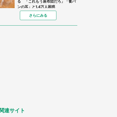
る 「これもう座布団だろ」「食パ
ンの耳」と1.4万人困惑
家に〝デカい蛾〟が居座り続けて3
さらにみる
日間...ビビり続けた住人 判明した
〝まさかの正体〟に14万人も困惑
「○○がない街に住んでいます」住
人の呟きに30万人驚がく 何が存在
しないか、あなたはわかる？
「閉所恐怖症の私は新幹線で大パニ
ック。隣席の青年に『手を繋いで』
とお願いしたら...」 体験談に8万
人感動
梅田の地下街でベビーカーを押しつ
つ迷う私に、見知らぬおじいさんが
わざわざ声をかけてきて（兵庫県・
30代女性）
「ゾワゾワする」「本当に気持ち悪
い」 道端でバグっちゃってた〝野
生の野菜〟に6.5万人戦慄
関連サイト