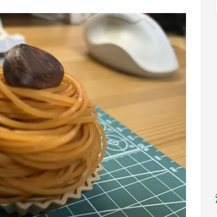
福岡
佐賀
長崎
熊本
～10／26】
九州
／1～31】
もっとみる
選択