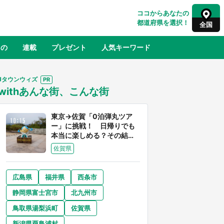
ココからあなたの
都道府県を選択！
全国
もの
連載
プレゼント
人気キーワード
Jタウンウィズ
withあんな街、こんな街
るさと納税
山形
福島
千葉
東京
神奈川
東京→佐賀「0泊弾丸ツア
ー」に挑戦！ 日帰りでも
本当に楽しめる？その結果
は...
佐賀県
広島県
福井県
西条市
奈良
和歌山
静岡県富士宮市
北九州市
山口
べ
『小林さんちのメイドラゴン』と舞台
鳥取県湯梨浜町
佐賀県
×老
のモデル・越谷がコラボ 田んぼアー
【8
トの見頃にあわせて企画続々【7／31
新潟県粟島浦村