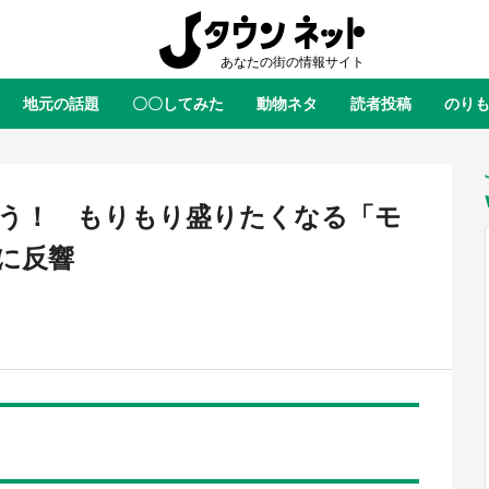
地元の話題
〇〇してみた
動物ネタ
読者投稿
のり
全国
全国
北海道
北海道
元
絶景
あの時はありがとう
物語がはじまる町へ
ふ
青森
岩手
宮城
秋田
東北
う！ もりもり盛りたくなる「モ
茨城
栃木
群馬
埼玉
関東
に反響
新潟
山梨
長野
甲信越
岐阜
静岡
愛知
三重
東海
富山
石川
福井
北陸
滋賀
京都
大阪
兵庫
関西
鳥取
島根
岡山
広島
中国
屋のひとりごと』の〝舞〟の世界
日向翔陽＆影山飛雄が笹かまを食
り込む 六本木ヒルズ展望台でコ
る！ アニメ『ハイキュー！！』
徳島
香川
愛媛
高知
四国
、本邦初公開の「猫猫像」も【8
舗「鐘崎」コラボで限定グッズも