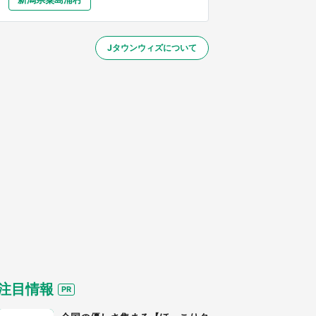
大分
宮崎
鹿児島
沖縄
～】
Jタウンウィズについて
する
注目情報