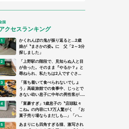
全国
アクセスランキング
かくれんぼの鬼が振り返ると...2歳
娘が〝まさかの姿〟に 父「2～3分
探しました」
「上野駅の階段で、見知らぬ人と目
が合った。そのまま『やるか？』と
尋ねられ、私たちは2人ですぐさ
ま...」（茨城県・70代男性）
「落ち着いて食べられないでしょ
う」高級旅館での食事中、じっとで
きない幼い息子に中年の男性客が...
（東京都・40代男性）
「富豪すぎ」1歳息子の〝店頭駄々
こね〟の内容に1.7万人驚がく 「お
菓子売り場ならまだしも...」「ハー
ドル高い」
あまりにも四角すぎる猫、激写され