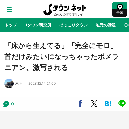
全国
トップ
Jタウン研究所
ほっこりタウン
地元の話題
〇
地域×二次元
絶景
あの時はありがとう
物語がはじ
「床から生えてる」「完全にモロ」
首だけみたいになっちゃったポメラ
アニメ『はたらく細胞』と神奈川県の3度目コ
ニアン、激写される
ラボ 作品の世界観通じて「小児がん」学べる
【8／10～31※平日限定】
木下
2023.12.14 21:00
鳥取・境港「ゲゲゲの妖怪楽園」限定だった鬼
太郎グッズ買える 銀座・博品館TOY PARKへ
急げ【8／8～31】
0
ラプラス・ダークネスが栃木県を征服！？ 県
公式プロモ動画で「聖地」が生産されてます
【7／31～1／31】