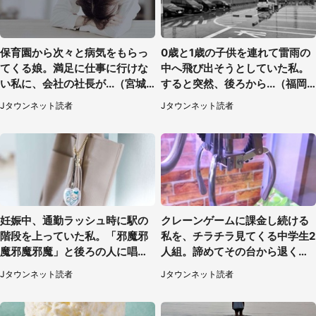
保育園から次々と病気をもらっ
0歳と1歳の子供を連れて雷雨の
てくる娘。満足に仕事に行けな
中へ飛び出そうとしていた私。
い私に、会社の社長が...（宮城
すると突然、後ろから...（福岡
県・30代女性）
県・30代女性）
Jタウンネット読者
Jタウンネット読者
妊娠中、通勤ラッシュ時に駅の
クレーンゲームに課金し続ける
階段を上っていた私。「邪魔邪
私を、チラチラ見てくる中学生2
魔邪魔邪魔」と後ろの人に唱え
人組。諦めてその台から退く
られて（神奈川県・30代女性）
と、後ろから声が（東京都・40
Jタウンネット読者
Jタウンネット読者
代女性）