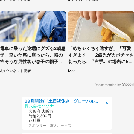
電車に乗った途端にグズる2歳息
「めちゃくちゃ遠すぎ」「可愛
子。空いた席に座ったら、隣の
すぎます」 2歳児がカボチャを
怖そうな男性客が息子の帽子に
切ったら...〝左手〟の場所に5.3
手を伸ばし（千葉県・40代女
万人もん絶
Jタウンネット読者
Met
性）
Recommended by
09月開始/「土日祝休み」グローバル企業での産業保健のお仕事/保健師/高時給/残業なし/服装自由
＞
株式会社パソナ
大阪府 大阪市
時給2,300円
正社員
スポンサー：求人ボックス