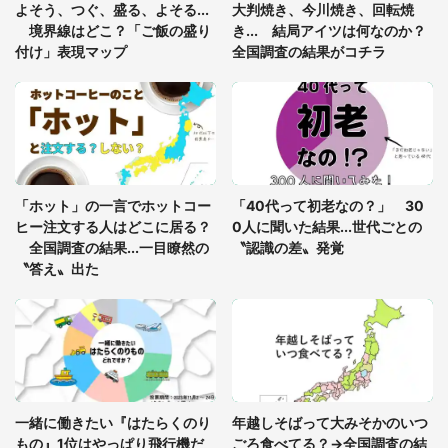
年に『手を繋いで』とお願いしたら...」 体験談に
よそう、つぐ、盛る、よそる...
大判焼き、今川焼き、回転焼
8万人感動
境界線はどこ？「ご飯の盛り
き... 結局アイツは何なのか？
付け」表現マップ
全国調査の結果がコチラ
「富豪すぎ」1歳息子の〝店頭駄々こね〟の内容に1.
7万人驚がく 「お菓子売り場ならまだしも...」「ハ
ードル高い」
あまりにも四角すぎる猫、激写される 「これもう
座布団だろ」「食パンの耳」と1.4万人困惑
「ホット」の一言でホットコー
「40代って初老なの？」 30
ヒー注文する人はどこに居る？
0人に聞いた結果...世代ごとの
全国調査の結果...一目瞭然の
〝認識の差〟発覚
〝答え〟出た
一緒に働きたい『はたらくのり
年越しそばって大みそかのいつ
もの』1位はやっぱり飛行機だ
ごろ食べてる？→全国調査の結