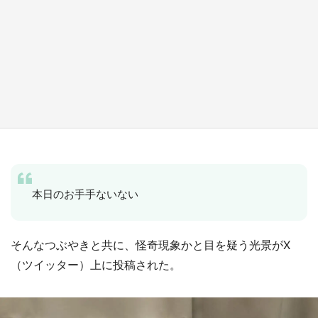
『薬屋のひとりごと』の〝舞〟の世界に入り込
む 六本木ヒルズ展望台でコラボ、本邦初公開
の「猫猫像」も【8／1～10／26】
もっとみる
本日のお手手ないない
そんなつぶやきと共に、怪奇現象かと目を疑う光景がX
（ツイッター）上に投稿された。