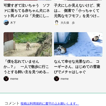
可愛すぎて泣いちゃう ソフ
子犬にしか見えないけど、実
ァに落ちてる赤ちゃん犬にネ
は... 側溝で「小っちゃくて
ット民メロメロ「天使にしか
元気なモフモフ」を見つけて
見えない」「尊い...」
も、連れて帰っちゃダメな理
木下
大久保 歩
由
選択する
「僕を忘れていません
なんて幸せな光景なの... コ
か...？」 一人で散歩に行こ
ーギーさん、はじめての雪遊
うとする飼い主を見つめるワ
びでメチャはしゃぐ
ンコの哀愁が凄い
meme
meme