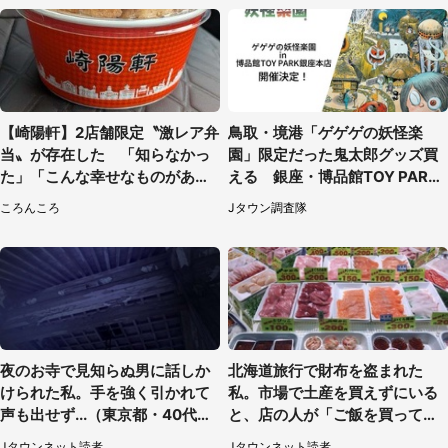
【崎陽軒】2店舗限定〝激レア弁
鳥取・境港「ゲゲゲの妖怪楽
当〟が存在した 「知らなかっ
園」限定だった鬼太郎グッズ買
た」「こんな幸せなものがあっ
える 銀座・博品館TOY PARK
たなんて...」
へ急げ【8／8～31】
ころんころ
Jタウン調査隊
夜のお寺で見知らぬ男に話しか
北海道旅行で財布を盗まれた
けられた私。手を強く引かれて
私。市場で土産を買えずにいる
声も出せず...（東京都・40代女
と、店の人が「ご飯を買って、
性）
持って来い」（50代男性）
Jタウンネット読者
Jタウンネット読者