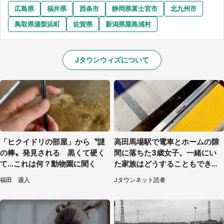
広島県
福井県
西条市
静岡県富士宮市
北九州市
鳥取県湯梨浜町
佐賀県
新潟県粟島浦村
Jタウンウィズについて
「ヒクイドリの部屋」から〝謎
高田馬場駅で電車とホームの隙
の棒〟発見される 黒くて硬く
間に落ちた3歳女子。一緒にい
て...これは何？動物園に聞く
た家族はどうすることもできな
くて...（埼玉県・50代女性）
福田 週人
Jタウンネット読者