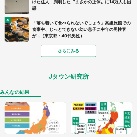
けた住人 判明した〝まさかの正体〟に14万人も困
惑
「落ち着いて食べられないでしょう」高級旅館での
食事中、じっとできない幼い息子に中年の男性客
が...（東京都・40代男性）
さらにみる
「可愛いのにホラー」「事件性を感じる」 ふわふ
わアザラシの〝赤い異変〟に3.2万人戦慄
Jタウン研究所
「孫にあげると思って、あなたにこれをあげる」
真夏の山道で見知らぬお婆さんに握らされたもの
（山口県・30代女性）
みんなの結果
「ゾワゾワする」「本当に気持ち悪い」 道端でバ
グっちゃってた〝野生の野菜〟に6.5万人戦慄
「閉所恐怖症の私は新幹線で大パニック。隣席の青