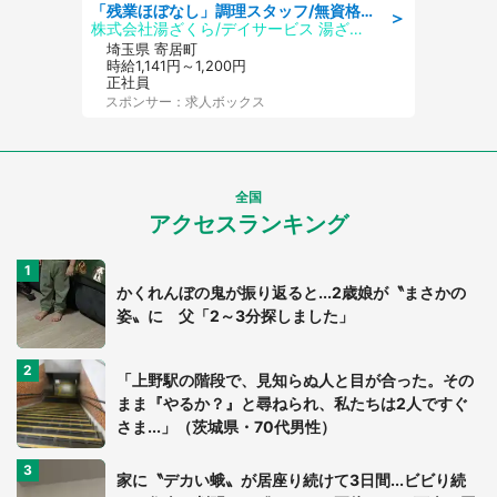
「残業ほぼなし」調理スタッフ/無資格可/正職員/日勤のみ/デイサービス/社会保障完備
＞
株式会社湯ざくら/デイサービス 湯ざくらケアリゾート
埼玉県 寄居町
時給1,141円～1,200円
正社員
スポンサー：求人ボックス
全国
アクセスランキング
かくれんぼの鬼が振り返ると...2歳娘が〝まさかの
姿〟に 父「2～3分探しました」
「上野駅の階段で、見知らぬ人と目が合った。その
まま『やるか？』と尋ねられ、私たちは2人ですぐ
さま...」（茨城県・70代男性）
家に〝デカい蛾〟が居座り続けて3日間...ビビり続