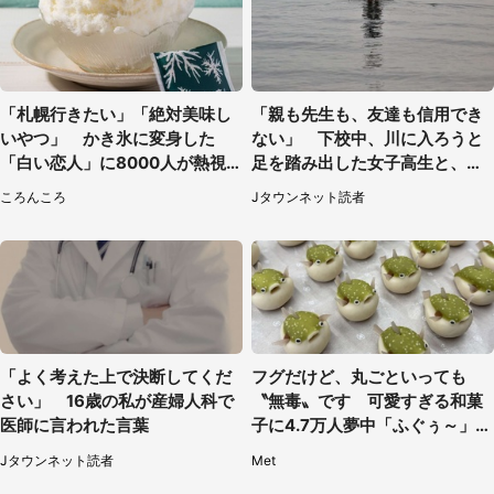
「札幌行きたい」「絶対美味し
「親も先生も、友達も信用でき
いやつ」 かき氷に変身した
ない」 下校中、川に入ろうと
「白い恋人」に8000人が熱視
足を踏み出した女子高生と、彼
線【期間限定】
女を止めた予想外の存在
ころんころ
Jタウンネット読者
「よく考えた上で決断してくだ
フグだけど、丸ごといっても
さい」 16歳の私が産婦人科で
〝無毒〟です 可愛すぎる和菓
医師に言われた言葉
子に4.7万人夢中「ふぐぅ～」
「職人の技ですね」
Jタウンネット読者
Met