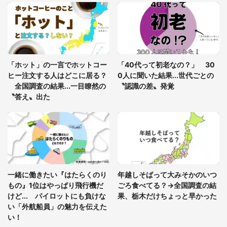
7万人驚がく 「お菓子売り場ならまだしも...」「ハ
ードル高い」
あまりにも四角すぎる猫、激写される 「これもう
座布団だろ」「食パンの耳」と1.4万人困惑
「ホット」の一言でホットコー
「40代って初老なの？」 30
ヒー注文する人はどこに居る？
0人に聞いた結果...世代ごとの
全国調査の結果...一目瞭然の
〝認識の差〟発覚
〝答え〟出た
一緒に働きたい『はたらくのり
年越しそばって大みそかのいつ
もの』1位はやっぱり飛行機だ
ごろ食べてる？→全国調査の結
けど... パイロットにも負けな
果、栃木だけちょっと早かった
い「外航船員」の魅力を伝えた
い！