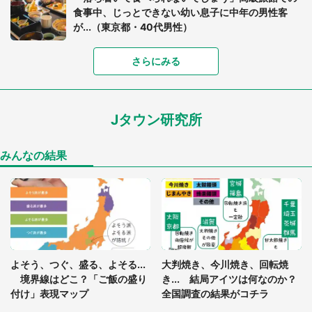
食事中、じっとできない幼い息子に中年の男性客
が...（東京都・40代男性）
さらにみる
「可愛いのにホラー」「事件性を感じる」 ふわふ
わアザラシの〝赤い異変〟に3.2万人戦慄
Jタウン研究所
「孫にあげると思って、あなたにこれをあげる」
真夏の山道で見知らぬお婆さんに握らされたもの
（山口県・30代女性）
みんなの結果
「ゾワゾワする」「本当に気持ち悪い」 道端でバ
グっちゃってた〝野生の野菜〟に6.5万人戦慄
「閉所恐怖症の私は新幹線で大パニック。隣席の青
年に『手を繋いで』とお願いしたら...」 体験談に
よそう、つぐ、盛る、よそる...
大判焼き、今川焼き、回転焼
8万人感動
境界線はどこ？「ご飯の盛り
き... 結局アイツは何なのか？
付け」表現マップ
全国調査の結果がコチラ
「富豪すぎ」1歳息子の〝店頭駄々こね〟の内容に1.