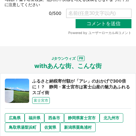
Jタウンウィズ
withあんな街、こんな街
ふるさと納税寄付額が「アレ」のおかげで300倍
に！？ 静岡・富士宮市は富士山産の魅力あふれる
スゴイ街
富士宮市
広島県
福井県
西条市
静岡県富士宮市
北九州市
鳥取県湯梨浜町
佐賀県
新潟県粟島浦村