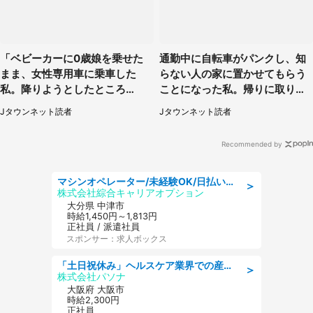
「ベビーカーに0歳娘を乗せた
通勤中に自転車がパンクし、知
まま、女性専用車に乗車した
らない人の家に置かせてもらう
私。降りようとしたところ
ことになった私。帰りに取りに
で...」（大阪府・30代女性）
行くと、なんと...（東京都・40
Jタウンネット読者
Jタウンネット読者
代女性）
Recommended by
マシンオペレーター/未経験OK/日払いOK/寮費無料/交替制/20・30・40代活躍中
＞
株式会社綜合キャリアオプション
大分県 中津市
時給1,450円～1,813円
正社員 / 派遣社員
スポンサー：求人ボックス
「土日祝休み」ヘルスケア業界での産業保健師業務/看護師/高時給/要資格:正看護師
＞
株式会社パソナ
大阪府 大阪市
時給2,300円
正社員