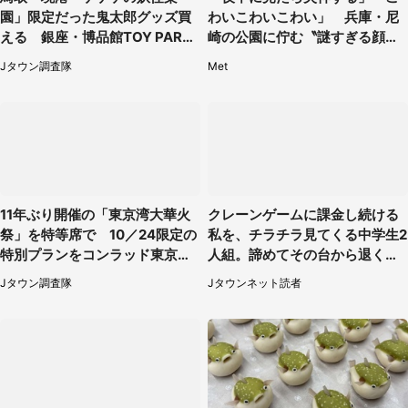
園」限定だった鬼太郎グッズ買
わいこわいこわい」 兵庫・尼
える 銀座・博品館TOY PARK
崎の公園に佇む〝謎すぎる顔〟
へ急げ【8／8～31】
に1.3万人戦慄
Jタウン調査隊
Met
11年ぶり開催の「東京湾大華火
クレーンゲームに課金し続ける
祭」を特等席で 10／24限定の
私を、チラチラ見てくる中学生2
特別プランをコンラッド東京が
人組。諦めてその台から退く
販売【8／3～10／16】
と、後ろから声が（東京都・40
Jタウン調査隊
Jタウンネット読者
代女性）