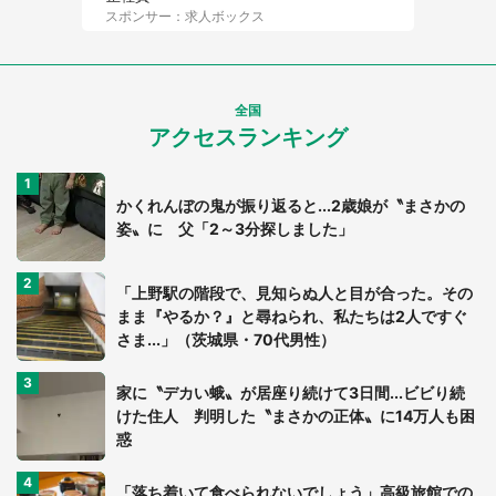
スポンサー：求人ボックス
全国
アクセスランキング
かくれんぼの鬼が振り返ると...2歳娘が〝まさかの
姿〟に 父「2～3分探しました」
「上野駅の階段で、見知らぬ人と目が合った。その
まま『やるか？』と尋ねられ、私たちは2人ですぐ
さま...」（茨城県・70代男性）
家に〝デカい蛾〟が居座り続けて3日間...ビビり続
けた住人 判明した〝まさかの正体〟に14万人も困
惑
「落ち着いて食べられないでしょう」高級旅館での