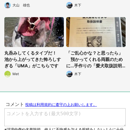
状況に
「もこもこシューベルト」
大山 雄也
木下
丸呑みしてくるタイプだ！
「ご乱心かな？と思ったら」
池から上がってきた怖ろしす
預かってくれる両親のため
ぎる「UMA」がこちらです
に...手作りの「愛犬取扱説明
書」が最高のアイデア
Met
木下