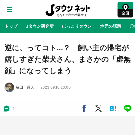
全国
トップ
Jタウン研究所
ほっこりタウン
地元の話題
〇
地域×二次元
絶景
あの時はありがとう
物語がはじ
逆に、ってコト...？ 飼い主の帰宅が
嬉しすぎた柴犬さん、まさかの「虚無
アニメ『はたらく細胞』と神奈川県の3度目コ
顔」になってしまう
ラボ 作品の世界観通じて「小児がん」学べる
【8／10～31※平日限定】
福田 週人
2023.09.10 20:00
鳥取・境港「ゲゲゲの妖怪楽園」限定だった鬼
太郎グッズ買える 銀座・博品館TOY PARKへ
急げ【8／8～31】
0
ラプラス・ダークネスが栃木県を征服！？ 県
公式プロモ動画で「聖地」が生産されてます
【7／31～1／31】