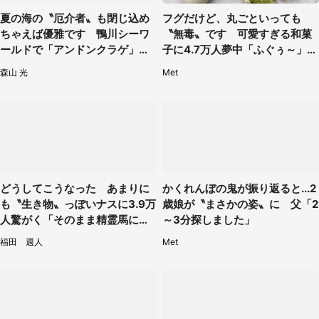
夏の海の〝厄介者〟も閉じ込め
フグだけど、丸ごといっても
ちゃえば優雅です 鴨川シーワ
〝無毒〟です 可愛すぎる和菓
ールドで「アンドンクラゲ」期
子に4.7万人夢中「ふぐぅ～」
間限定展示【7／29～】
「職人の技ですね」
森山 光
Met
どうしてこうなった あまりに
かくれんぼの鬼が振り返ると...2
も〝生き物〟っぽいナスに3.9万
歳娘が〝まさかの姿〟に 父「2
人驚がく「そのまま精霊馬に使
～3分探しました」
えそう」
福田 週人
Met