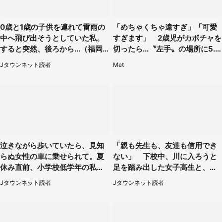
0歳と1歳の子供を連れて雷雨の
「めちゃくちゃ遠すぎ」「可愛
中へ飛び出そうとしていた私。
すぎます」 2歳児がカボチャを
すると突然、後ろから...（福岡
切ったら...〝左手〟の場所に5.3
県・30代女性）
万人もん絶
Jタウンネット読者
Met
泣きながら歩いていたら、見知
「親も先生も、友達も信用でき
らぬ女性の車に乗せられて。夏
ない」 下校中、川に入ろうと
休み直前、小学校低学年の私に
足を踏み出した女子高生と、彼
起きたこと（広島県・30代女
女を止めた予想外の存在
Jタウンネット読者
Jタウンネット読者
性）