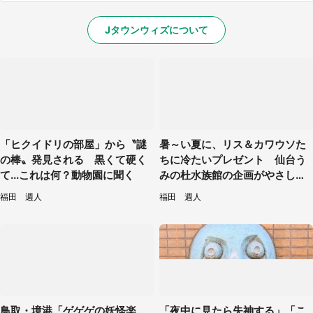
Jタウンウィズについて
「ヒクイドリの部屋」から〝謎
暑～い夏に、リス＆カワウソた
の棒〟発見される 黒くて硬く
ちに冷たいプレゼント 仙台う
て...これは何？動物園に聞く
みの杜水族館の企画がやさしい
【7／31～8／23】
福田 週人
福田 週人
鳥取・境港「ゲゲゲの妖怪楽
「夜中に見たら失神する」「こ