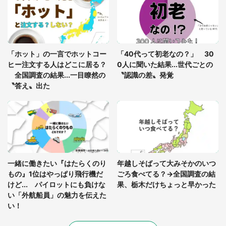
を求めると、住人の男性が...」
「孫にあげると思って、あなたにこれをあげる」
真夏の山道で見知らぬお婆さんに握らされたもの
「ホット」の一言でホットコー
「40代って初老なの？」 30
（山口県・30代女性）
ヒー注文する人はどこに居る？
0人に聞いた結果...世代ごとの
全国調査の結果...一目瞭然の
〝認識の差〟発覚
〝答え〟出た
一緒に働きたい『はたらくのり
年越しそばって大みそかのいつ
もの』1位はやっぱり飛行機だ
ごろ食べてる？→全国調査の結
けど... パイロットにも負けな
果、栃木だけちょっと早かった
い「外航船員」の魅力を伝えた
い！