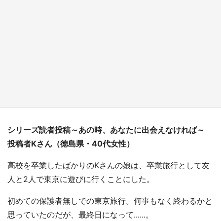
『小林さんちのメイドラゴン』と舞台のモデ
ル・越谷がコラボ 田んぼアートの見頃にあわ
せて企画続々【7／31～】
もっとみる
シリーズ読者投稿～あの時、あなたに出会えなければ～
投稿者Kさん（徳島県・40代女性）
高校を卒業したばかりのKさんの娘は、卒業旅行として友
人と2人で東京に遊びに行くことにした。
初めての保護者無しでの東京旅行。何事もなく終わるかと
思っていたのだが、最終日になって......。