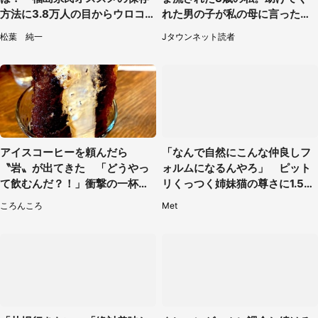
方法に3.8万人の目からウロコ
れた男の子が私の母に言ったの
「全国民が知りたかった！」
は...」（千葉県・20代女性）
松葉 純一
Jタウンネット読者
アイスコーヒーを頼んだら
「なんで自然にこんな仲良しフ
〝岩〟が出てきた 「どうやっ
ォルムになるんやろ」 ピット
て飲むんだ？！」衝撃の一杯が
リくっつく姉妹猫の尊さに1.5万
話題
人もん絶
ころんころ
Met