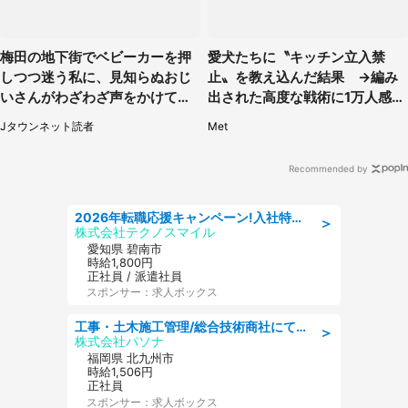
梅田の地下街でベビーカーを押
愛犬たちに〝キッチン立入禁
しつつ迷う私に、見知らぬおじ
止〟を教え込んだ結果 →編み
いさんがわざわざ声をかけてき
出された高度な戦術に1万人感心
て（兵庫県・30代女性）
「ルールギリギリを攻めるの賢
Jタウンネット読者
Met
い」
Recommended by
2026年転職応援キャンペーン!入社特典58万円/デンソーで働こう!自動車工場で小型部品の検査業務 denso aichi
＞
株式会社テクノスマイル
愛知県 碧南市
時給1,800円
正社員 / 派遣社員
スポンサー：求人ボックス
工事・土木施工管理/総合技術商社にて施工管理のお仕事/即日勤務可/車通勤可/工事・土木施工管理/生産・品質管理
＞
株式会社パソナ
福岡県 北九州市
時給1,506円
正社員
スポンサー：求人ボックス