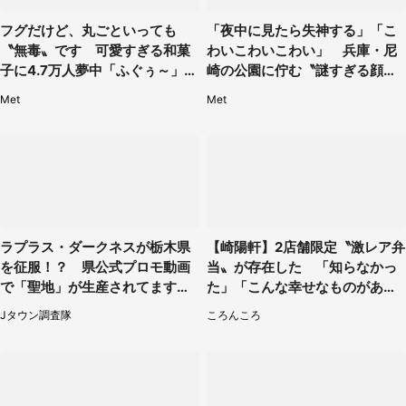
フグだけど、丸ごといっても
「夜中に見たら失神する」「こ
〝無毒〟です 可愛すぎる和菓
わいこわいこわい」 兵庫・尼
子に4.7万人夢中「ふぐぅ～」
崎の公園に佇む〝謎すぎる顔〟
「職人の技ですね」
に1.3万人戦慄
Met
Met
ラプラス・ダークネスが栃木県
【崎陽軒】2店舗限定〝激レア弁
を征服！？ 県公式プロモ動画
当〟が存在した 「知らなかっ
で「聖地」が生産されてます【7
た」「こんな幸せなものがあっ
／31～1／31】
たなんて...」
Jタウン調査隊
ころんころ