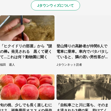
Jタウンウィズについて
「ヒクイドリの部屋」から〝謎
登山帰りの高齢者が仲間6人で
の棒〟発見される 黒くて硬く
電車に乗車。車内でバタバタし
て...これは何？動物園に聞く
ていると、隣の若い男性客が
（神奈川県・70代女性）
福田 週人
Jタウンネット読者
旬の桃、少しでも長く楽しむに
「自転車ごと川に落ち、そのま
は？ 福島県民オススメの保存
ま流された3歳の私。助けてく