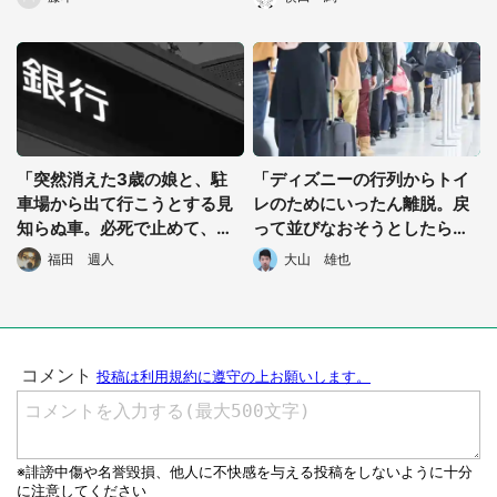
代女性）
岡県・50代女性）
「突然消えた3歳の娘と、駐
「ディズニーの行列からトイ
車場から出て行こうとする見
レのためにいったん離脱。戻
知らぬ車。必死で止めて、中
って並びなおそうとしたら、
を覗くと...」（都道府県不
後ろに並んでいた人が...」(東
福田 週人
大山 雄也
明・女性）
京都・40代女性)
都道府選択