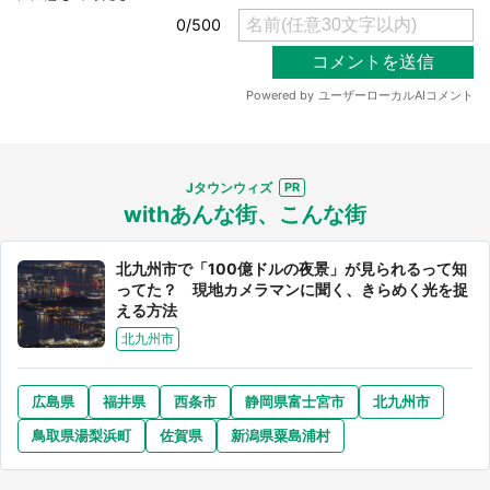
Jタウンウィズ
選択する
withあんな街、こんな街
北九州市で「100億ドルの夜景」が見られるって知
ってた？ 現地カメラマンに聞く、きらめく光を捉
える方法
北九州市
広島県
福井県
西条市
静岡県富士宮市
北九州市
鳥取県湯梨浜町
佐賀県
新潟県粟島浦村