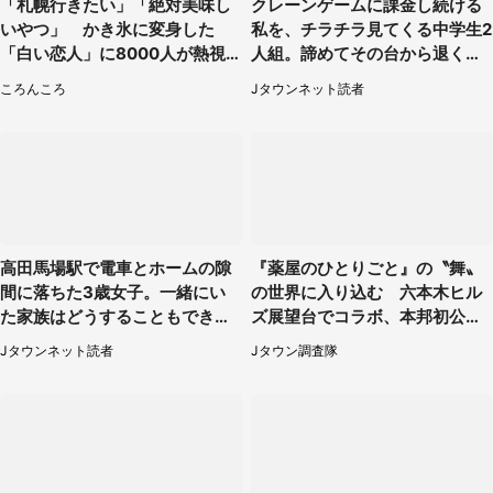
「札幌行きたい」「絶対美味し
クレーンゲームに課金し続ける
いやつ」 かき氷に変身した
私を、チラチラ見てくる中学生2
「白い恋人」に8000人が熱視
人組。諦めてその台から退く
線【期間限定】
と、後ろから声が（東京都・40
ころんころ
Jタウンネット読者
代女性）
高田馬場駅で電車とホームの隙
『薬屋のひとりごと』の〝舞〟
間に落ちた3歳女子。一緒にい
の世界に入り込む 六本木ヒル
た家族はどうすることもできな
ズ展望台でコラボ、本邦初公開
くて...（埼玉県・50代女性）
の「猫猫像」も【8／1～10／2
Jタウンネット読者
Jタウン調査隊
6】