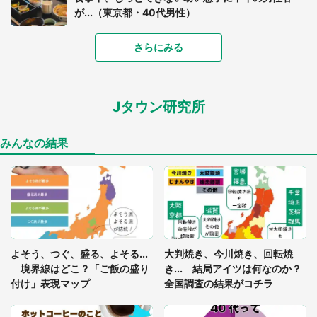
が...（東京都・40代男性）
「富豪すぎ」1歳息子の〝店頭駄々こね〟の内容に1.
さらにみる
7万人驚がく 「お菓子売り場ならまだしも...」「ハ
ードル高い」
Jタウン研究所
「閉所恐怖症の私は新幹線で大パニック。隣席の青
年に『手を繋いで』とお願いしたら...」 体験談に
8万人感動
みんなの結果
「ゾワゾワする」「本当に気持ち悪い」 道端でバ
グっちゃってた〝野生の野菜〟に6.5万人戦慄
あまりにも四角すぎる猫、激写される 「これもう
よそう、つぐ、盛る、よそる...
大判焼き、今川焼き、回転焼
座布団だろ」「食パンの耳」と1.4万人困惑
境界線はどこ？「ご飯の盛り
き... 結局アイツは何なのか？
付け」表現マップ
全国調査の結果がコチラ
「修学旅行に途中参加する娘を送って行ったら、真
っ暗な道で遭難状態。なんとか見つけた民家に助け