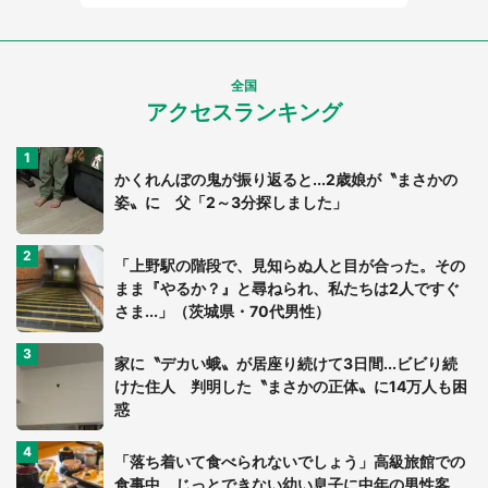
全国
アクセスランキング
かくれんぼの鬼が振り返ると...2歳娘が〝まさかの
姿〟に 父「2～3分探しました」
「上野駅の階段で、見知らぬ人と目が合った。その
まま『やるか？』と尋ねられ、私たちは2人ですぐ
さま...」（茨城県・70代男性）
家に〝デカい蛾〟が居座り続けて3日間...ビビり続
けた住人 判明した〝まさかの正体〟に14万人も困
惑
「落ち着いて食べられないでしょう」高級旅館での
食事中、じっとできない幼い息子に中年の男性客