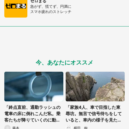
ゼロまる
急がず、慌てず、円満に
スマホ疲れのストレッチ
今、あなたにオススメ
「終点直前、通勤ラッシュの
「家族4人、車で目指した東
電車の床に倒れこんだ私。乗
尋坊。無言で信号待ちをして
客たちが降りていくのに動か
いると、車内の様子を見たト
ずにいると...」（大阪府・30
ラックドライバーが...」（静
藤本
横田 絢