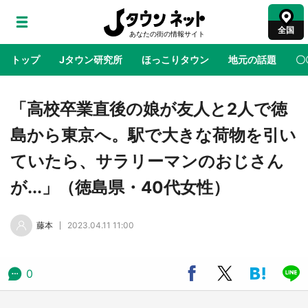
全国
トップ
Jタウン研究所
ほっこりタウン
地元の話題
〇
地域×二次元
絶景
あの時はありがとう
物語がはじ
「高校卒業直後の娘が友人と2人で徳
島から東京へ。駅で大きな荷物を引い
ラプラス・ダークネスが栃木県を征服！？ 県
ていたら、サラリーマンのおじさん
公式プロモ動画で「聖地」が生産されてます
【7／31～1／31】
が...」（徳島県・40代女性）
『薬屋のひとりごと』の〝舞〟の世界に入り込
藤本
2023.04.11 11:00
む 六本木ヒルズ展望台でコラボ、本邦初公開
の「猫猫像」も【8／1～10／26】
0
日向翔陽＆影山飛雄が笹かまを食べる！ アニ
メ『ハイキュー！！』×老舗「鐘崎」コラボで
限定グッズも【8／1～31】