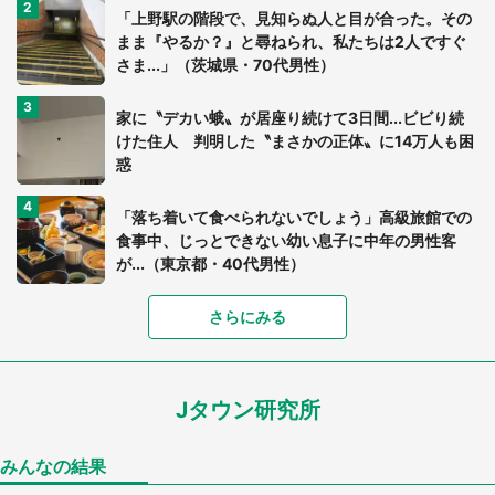
「上野駅の階段で、見知らぬ人と目が合った。その
まま『やるか？』と尋ねられ、私たちは2人ですぐ
さま...」（茨城県・70代男性）
家に〝デカい蛾〟が居座り続けて3日間...ビビり続
けた住人 判明した〝まさかの正体〟に14万人も困
惑
「落ち着いて食べられないでしょう」高級旅館での
食事中、じっとできない幼い息子に中年の男性客
が...（東京都・40代男性）
さらにみる
「可愛いのにホラー」「事件性を感じる」 ふわふ
わアザラシの〝赤い異変〟に3.2万人戦慄
Jタウン研究所
「孫にあげると思って、あなたにこれをあげる」
真夏の山道で見知らぬお婆さんに握らされたもの
（山口県・30代女性）
みんなの結果