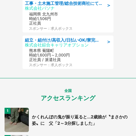
工事・土木施工管理/総合技術商社にて施工管理のお仕事/即日勤務可/車通勤可/工事・土木施工管理/生産・品質管理
＞
株式会社パソナ
福岡県 北九州市
時給1,506円
正社員
スポンサー：求人ボックス
組立・組付け/高収入/日払いOK/寮完備/交替制/20・30・40代活躍中
＞
株式会社綜合キャリアオプション
熊本県 菊陽町
時給1,600円～2,000円
正社員 / 派遣社員
スポンサー：求人ボックス
全国
アクセスランキング
かくれんぼの鬼が振り返ると...2歳娘が〝まさかの
姿〟に 父「2～3分探しました」