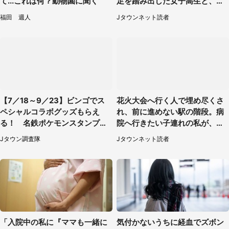
て...これは何？動物園に聞く
足を踏み出した女子高生と、彼
女を止めた予想外の存在
福田 週人
Jタウンネット読者
【7／18～9／23】ビンゴでス
花火大会へ行く人で埋め尽くさ
ペシャルコラボグッズもらえ
れ、前に進めない駅の階段。病
る！ 名鉄ポケモンスタンプラ
院へ行きたい子連れの私が、ス
リー2026
タッフに事情を説明すると...
Jタウン調査隊
Jタウンネット読者
（埼玉県・女性）
「入院中の私に『ママも一緒に
気付かないうちに経血でズボン