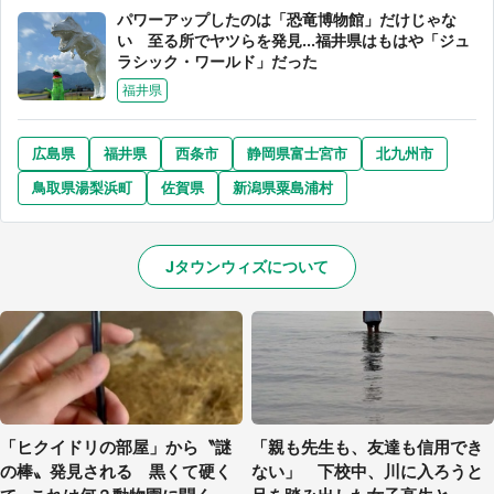
パワーアップしたのは「恐竜博物館」だけじゃな
い 至る所でヤツらを発見...福井県はもはや「ジュ
ラシック・ワールド」だった
福井県
広島県
福井県
西条市
静岡県富士宮市
北九州市
鳥取県湯梨浜町
佐賀県
新潟県粟島浦村
Jタウンウィズについて
「ヒクイドリの部屋」から〝謎
「親も先生も、友達も信用でき
の棒〟発見される 黒くて硬く
ない」 下校中、川に入ろうと