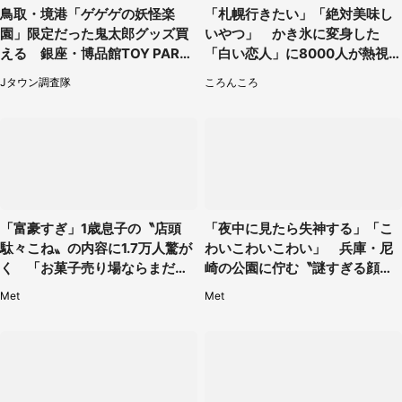
鳥取・境港「ゲゲゲの妖怪楽
「札幌行きたい」「絶対美味し
園」限定だった鬼太郎グッズ買
いやつ」 かき氷に変身した
える 銀座・博品館TOY PARK
「白い恋人」に8000人が熱視
へ急げ【8／8～31】
線【期間限定】
Jタウン調査隊
ころんころ
「富豪すぎ」1歳息子の〝店頭
「夜中に見たら失神する」「こ
駄々こね〟の内容に1.7万人驚が
わいこわいこわい」 兵庫・尼
く 「お菓子売り場ならまだし
崎の公園に佇む〝謎すぎる顔〟
も...」「ハードル高い」
に1.3万人戦慄
Met
Met