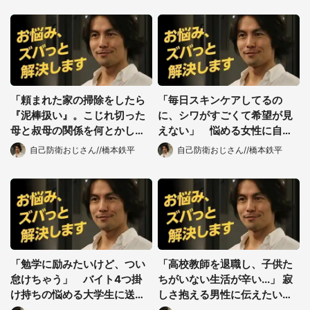
都道府選択
「頼まれた家の掃除をしたら
「毎日スキンケアしてるの
『泥棒扱い』。こじれ切った
に、シワがすごくて希望が見
母と叔母の関係を何とかした
えない」 悩める女性に自己
いけど、できることはあ
防衛おじさんが提案する「3
自己防衛おじさん//橋本鉄平
自己防衛おじさん//橋本鉄平
る？」（東京都・30代男性）
つの心がけ」
「勉学に励みたいけど、つい
「高校教師を退職し、子供た
怠けちゃう」 バイト4つ掛
ちがいない生活が辛い...」 寂
け持ちの悩める大学生に送る
しさ抱える男性に伝えたい
「自己防衛ライフ」のすすめ
「自己防衛の第一歩」
選択する