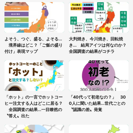
「ゾワゾワする」「本当に気持ち悪い」 道端でバ
グっちゃってた〝野生の野菜〟に6.5万人戦慄
「閉所恐怖症の私は新幹線で大パニック。隣席の青
年に『手を繋いで』とお願いしたら...」 体験談に
よそう、つぐ、盛る、よそる...
大判焼き、今川焼き、回転焼
8万人感動
境界線はどこ？「ご飯の盛り
き... 結局アイツは何なのか？
付け」表現マップ
全国調査の結果がコチラ
「富豪すぎ」1歳息子の〝店頭駄々こね〟の内容に1.
7万人驚がく 「お菓子売り場ならまだしも...」「ハ
ードル高い」
あまりにも四角すぎる猫、激写される 「これもう
座布団だろ」「食パンの耳」と1.4万人困惑
「ホット」の一言でホットコー
「40代って初老なの？」 30
ヒー注文する人はどこに居る？
0人に聞いた結果...世代ごとの
全国調査の結果...一目瞭然の
〝認識の差〟発覚
〝答え〟出た