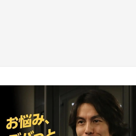
『薬屋のひとりごと』の〝舞〟の世界に入り込
む 六本木ヒルズ展望台でコラボ、本邦初公開
の「猫猫像」も【8／1～10／26】
もっとみる