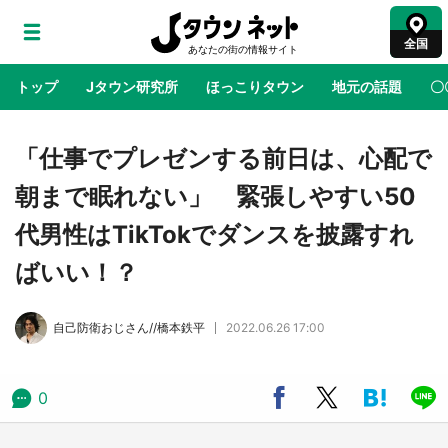
全国
トップ
Jタウン研究所
ほっこりタウン
地元の話題
〇
地域×二次元
絶景
あの時はありがとう
物語がはじ
「仕事でプレゼンする前日は、心配で
朝まで眠れない」 緊張しやすい50
アニメ『はたらく細胞』と神奈川県の3度目コ
代男性はTikTokでダンスを披露すれ
ラボ 作品の世界観通じて「小児がん」学べる
【8／10～31※平日限定】
ばいい！？
鳥取・境港「ゲゲゲの妖怪楽園」限定だった鬼
自己防衛おじさん//橋本鉄平
2022.06.26 17:00
太郎グッズ買える 銀座・博品館TOY PARKへ
急げ【8／8～31】
0
ラプラス・ダークネスが栃木県を征服！？ 県
公式プロモ動画で「聖地」が生産されてます
【7／31～1／31】