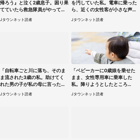
帰ろう』と泣く2歳息子。困り果
を汚していた私。電車に乗った
てていたら救急隊員がやってき
ら、近くの女性客が小さな声で
て...」（大阪府・50代女性）
（千葉県・10代女性）
Jタウンネット読者
Jタウンネット読者
「自転車ごと川に落ち、そのま
「ベビーカーに0歳娘を乗せた
ま流された3歳の私。助けてく
まま、女性専用車に乗車した
れた男の子が私の母に言ったの
私。降りようとしたところ
は...」（千葉県・20代女性）
で...」（大阪府・30代女性）
Jタウンネット読者
Jタウンネット読者