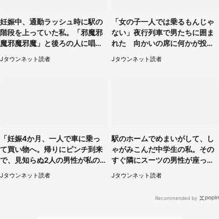
妊娠中、通勤ラッシュ時に駅の
「女の子一人では乗るもんじゃ
階段を上っていた私。「邪魔邪
ない」夜行列車で男たちに囲ま
魔邪魔邪魔」と後ろの人に唱え
れた 向かいの席に何かが投げ
られて（神奈川県・30代女性）
られて（秋田県・60代女性）
Jタウンネット読者
Jタウンネット読者
「妊娠4か月、一人で車に乗っ
駅のホームでめまいがして、し
て買い物へ。帰りにピンチ到来
ゃがみこんだ中学生の私。その
で、見知らぬ2人の男性が私の車
すぐ隣にスーツの男性が座って
を...」（30代女性）
きて（千葉県・20代女性）
Jタウンネット読者
Jタウンネット読者
Recommended by