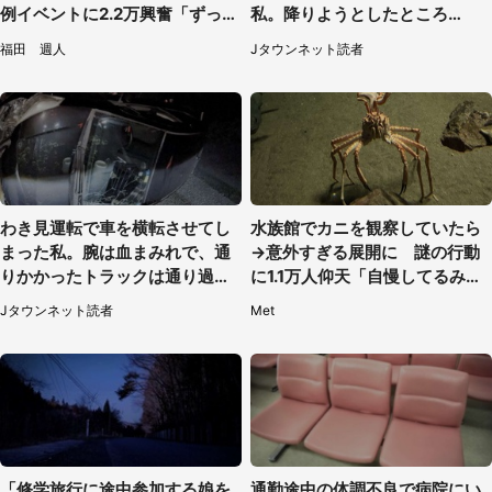
例イベントに2.2万興奮「ずっと
私。降りようとしたところ
見てたい」
で...」（大阪府・30代女性）
福田 週人
Jタウンネット読者
わき見運転で車を横転させてし
水族館でカニを観察していたら
まった私。腕は血まみれで、通
→意外すぎる展開に 謎の行動
りかかったトラックは通り過ぎ
に1.1万人仰天「自慢してるみた
ていき...（福岡県・30代女性）
い」
Jタウンネット読者
Met
「修学旅行に途中参加する娘を
通勤途中の体調不良で病院にい