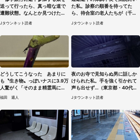
送って行ったら、真っ暗な道で
た私。診察の順番を待ってた
遭難状態。なんとか見つけた民
ら、待合室の老人たちが（千葉
家に助けを求めると、住人の男
県・50代男性）
Jタウンネット読者
Jタウンネット読者
性が...」
どうしてこうなった あまりに
夜のお寺で見知らぬ男に話しか
も〝生き物〟っぽいナスに3.9万
けられた私。手を強く引かれて
人驚がく「そのまま精霊馬に使
声も出せず...（東京都・40代女
えそう」
性）
福田 週人
Jタウンネット読者