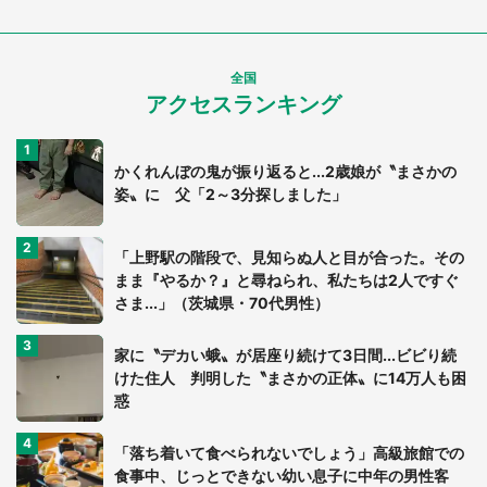
全国
アクセスランキング
かくれんぼの鬼が振り返ると...2歳娘が〝まさかの
姿〟に 父「2～3分探しました」
「上野駅の階段で、見知らぬ人と目が合った。その
まま『やるか？』と尋ねられ、私たちは2人ですぐ
さま...」（茨城県・70代男性）
家に〝デカい蛾〟が居座り続けて3日間...ビビり続
けた住人 判明した〝まさかの正体〟に14万人も困
惑
「落ち着いて食べられないでしょう」高級旅館での
食事中、じっとできない幼い息子に中年の男性客