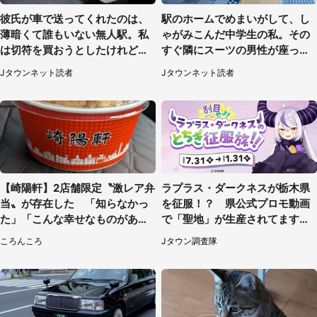
彼氏が車で送ってくれたのは、
駅のホームでめまいがして、し
薄暗くて誰もいない無人駅。私
ゃがみこんだ中学生の私。その
は切符を買おうとしたけれど
すぐ隣にスーツの男性が座って
（山形県・20代女性）
きて（千葉県・20代女性）
Jタウンネット読者
Jタウンネット読者
【崎陽軒】2店舗限定〝激レア弁
ラプラス・ダークネスが栃木県
当〟が存在した 「知らなかっ
を征服！？ 県公式プロモ動画
た」「こんな幸せなものがあっ
で「聖地」が生産されてます【7
たなんて...」
／31～1／31】
ころんころ
Jタウン調査隊