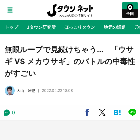
全国
トップ
Jタウン研究所
ほっこりタウン
地元の話題
〇
地域×二次元
絶景
あの時はありがとう
物語がはじ
無限ループで見続けちゃう... 「ウサ
ギ VS メカウサギ」のバトルの中毒性
鳥取・境港「ゲゲゲの妖怪楽園」限定だった鬼
がすごい
太郎グッズ買える 銀座・博品館TOY PARKへ
急げ【8／8～31】
大山 雄也
2022.04.22 18:08
ラプラス・ダークネスが栃木県を征服！？ 県
公式プロモ動画で「聖地」が生産されてます
【7／31～1／31】
0
『薬屋のひとりごと』の〝舞〟の世界に入り込
む 六本木ヒルズ展望台でコラボ、本邦初公開
の「猫猫像」も【8／1～10／26】