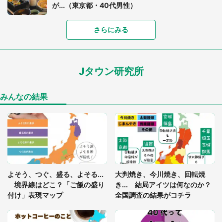
が...（東京都・40代男性）
「富豪すぎ」1歳息子の〝店頭駄々こね〟の内容に1.
さらにみる
7万人驚がく 「お菓子売り場ならまだしも...」「ハ
ードル高い」
Jタウン研究所
「閉所恐怖症の私は新幹線で大パニック。隣席の青
年に『手を繋いで』とお願いしたら...」 体験談に
8万人感動
みんなの結果
「ゾワゾワする」「本当に気持ち悪い」 道端でバ
グっちゃってた〝野生の野菜〟に6.5万人戦慄
あまりにも四角すぎる猫、激写される 「これもう
よそう、つぐ、盛る、よそる...
大判焼き、今川焼き、回転焼
座布団だろ」「食パンの耳」と1.4万人困惑
境界線はどこ？「ご飯の盛り
き... 結局アイツは何なのか？
付け」表現マップ
全国調査の結果がコチラ
「修学旅行に途中参加する娘を送って行ったら、真
っ暗な道で遭難状態。なんとか見つけた民家に助け