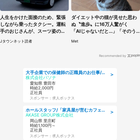
人生をかけた面接のため、緊張
ダイエット中の猫が見せた思わ
しながら乗ったタクシー。運転
ぬ〝進歩〟に16万人驚がく
手のおじさんが、スーツ姿の私
「AIじゃないだと...」「そのう
を見て...（福岡県・30代女性）
ち喋りそう」
Jタウンネット読者
Met
Recommended by
大手企業での保健師の正職員のお仕事/残業なし/要資格:保健師
＞
株式会社パソナ
愛知県 豊田市
時給2,000円
正社員
スポンサー：求人ボックス
ホールスタッフ/「家具屋が営むカフェスタッフ!」週2日～OK!嬉しいまかない付き/岡山県/浅口郡里庄町
＞
AKASE GROUP株式会社
岡山県 里庄町
時給1,100円～
正社員
スポンサー：求人ボックス