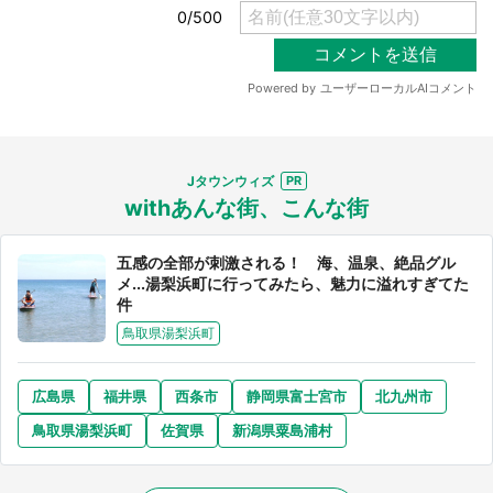
Jタウンウィズ
withあんな街、こんな街
五感の全部が刺激される！ 海、温泉、絶品グル
メ...湯梨浜町に行ってみたら、魅力に溢れすぎてた
件
鳥取県湯梨浜町
広島県
福井県
西条市
静岡県富士宮市
北九州市
鳥取県湯梨浜町
佐賀県
新潟県粟島浦村