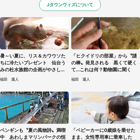
Jタウンウィズについて
暑～い夏に、リス＆カワウソた
「ヒクイドリの部屋」から〝謎
ちに冷たいプレゼント 仙台う
の棒〟発見される 黒くて硬く
みの杜水族館の企画がやさしい
て...これは何？動物園に聞く
【7／31～8／23】
福田 週人
福田 週人
ペンギンも〝夏の風物詩〟満喫
「ベビーカーに0歳娘を乗せた
中 あわしまマリンパークの恒
まま、女性専用車に乗車した