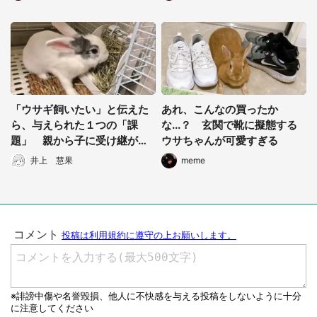
「ウサギ飼いたい」と伝えた
あれ、こんなの買ったか
ら、与えられた１つの「課
な...？ 玄関で靴に擬態する
題」 親から子に受け継がれ
ウサちゃんが可愛すぎる
る「教え」に反響
井上 慧果
meme