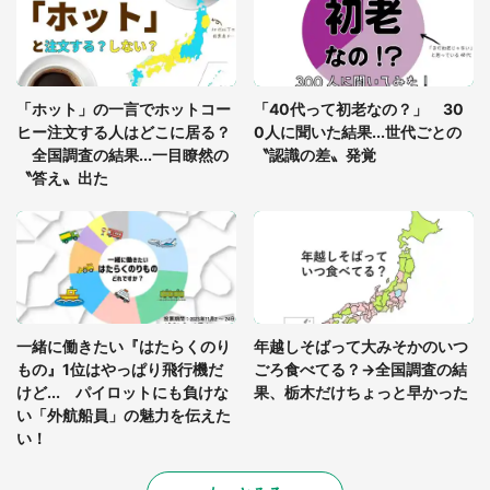
を求めると、住人の男性が...」
「孫にあげると思って、あなたにこれをあげる」
真夏の山道で見知らぬお婆さんに握らされたもの
「ホット」の一言でホットコー
「40代って初老なの？」 30
（山口県・30代女性）
ヒー注文する人はどこに居る？
0人に聞いた結果...世代ごとの
全国調査の結果...一目瞭然の
〝認識の差〟発覚
〝答え〟出た
一緒に働きたい『はたらくのり
年越しそばって大みそかのいつ
もの』1位はやっぱり飛行機だ
ごろ食べてる？→全国調査の結
けど... パイロットにも負けな
果、栃木だけちょっと早かった
い「外航船員」の魅力を伝えた
い！