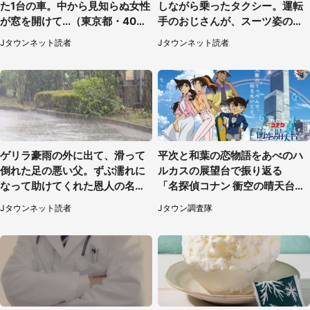
た1台の車。中から見知らぬ女性
しながら乗ったタクシー。運転
が窓を開けて...（東京都・40代
手のおじさんが、スーツ姿の私
男性）
を見て...（福岡県・30代女性）
Jタウンネット読者
Jタウンネット読者
ゲリラ豪雨の外に出て、滑って
平次と和葉の恋物語をあべのハ
倒れた足の悪い父。ずぶ濡れに
ルカスの展望台で振り返る
なって助けてくれた恩人の名前
「名探偵コナン 衝空の晴天台
も聞かず...
（ハルカス）」コラボメニュー
Jタウンネット読者
Jタウン調査隊
も恋の味【7／24～11／29】