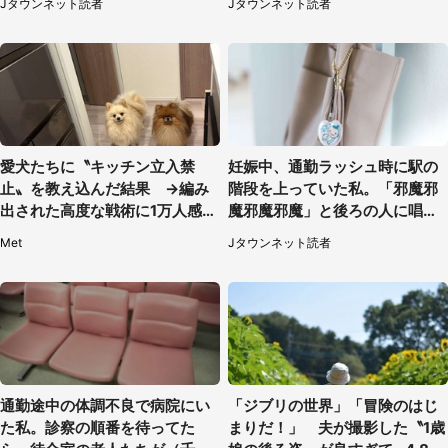
Jタウンネット読者
Jタウンネット読者
愛犬たちに〝キッチン立入禁
妊娠中、通勤ラッシュ時に駅の
止〟を教え込んだ結果 →編み
階段を上っていた私。「邪魔邪
出された高度な戦術に1万人感心
魔邪魔邪魔」と後ろの人に唱え
「ルールギリギリを攻めるの賢
られて（神奈川県・30代女性）
Met
Jタウンネット読者
い」
通勤途中の体調不良で病院にい
「ジブリの世界」「冒険のはじ
た私。診察の順番を待ってた
まりだ！」 夫が撮影した〝1歳