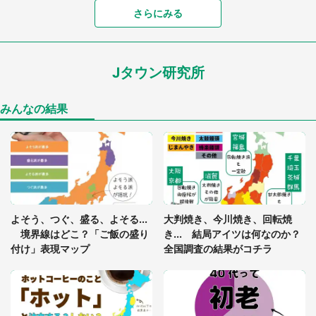
「富豪すぎ」1歳息子の〝店頭駄々こね〟の内容に1.
さらにみる
7万人驚がく 「お菓子売り場ならまだしも...」「ハ
ードル高い」
Jタウン研究所
あまりにも四角すぎる猫、激写される 「これもう
座布団だろ」「食パンの耳」と1.4万人困惑
みんなの結果
「閉所恐怖症の私は新幹線で大パニック。隣席の青
年に『手を繋いで』とお願いしたら...」 体験談に
8万人感動
「ゾワゾワする」「本当に気持ち悪い」 道端でバ
よそう、つぐ、盛る、よそる...
大判焼き、今川焼き、回転焼
グっちゃってた〝野生の野菜〟に6.5万人戦慄
境界線はどこ？「ご飯の盛り
き... 結局アイツは何なのか？
付け」表現マップ
全国調査の結果がコチラ
「○○がない街に住んでいます」住人の呟きに30万
人驚がく 何が存在しないか、あなたはわかる？