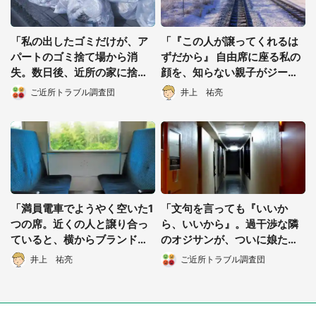
「私の出したゴミだけが、ア
「『この人が譲ってくれるは
パートのゴミ捨て場から消
ずだから』 自由席に座る私の
失。数日後、近所の家に捨て
顔を、知らない親子がジーっ
たはずの服が干されてい
と覗き込んできて...」（北海
ご近所トラブル調査団
井上 祐亮
て...」（都道府県不明・30代
道・40代男性）
女性）
「満員電車でようやく空いた1
「文句を言っても『いいか
つの席。近くの人と譲り合っ
ら、いいから』。過干渉な隣
ていると、横からブランドバ
のオジサンが、ついに娘たち
ッグが飛んできて...」（兵庫
を勝手に連れ出して...」（神
井上 祐亮
ご近所トラブル調査団
県・30代女性）
奈川県・50代女性）