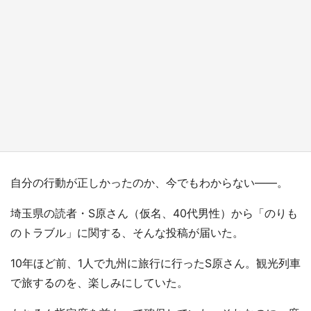
『小林さんちのメイドラゴン』と舞台のモデ
ル・越谷がコラボ 田んぼアートの見頃にあわ
せて企画続々【7／31～】
もっとみる
自分の行動が正しかったのか、今でもわからない――。
埼玉県の読者・S原さん（仮名、40代男性）から「のりも
のトラブル」に関する、そんな投稿が届いた。
10年ほど前、1人で九州に旅行に行ったS原さん。観光列車
で旅するのを、楽しみにしていた。