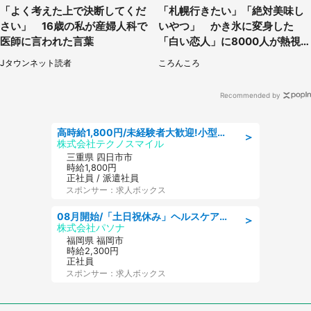
「よく考えた上で決断してくだ
「札幌行きたい」「絶対美味し
さい」 16歳の私が産婦人科で
いやつ」 かき氷に変身した
医師に言われた言葉
「白い恋人」に8000人が熱視
線【期間限定】
Jタウンネット読者
ころんころ
Recommended by
高時給1,800円/未経験者大歓迎!小型部品の加工業務 denso aichi
＞
株式会社テクノスマイル
三重県 四日市市
時給1,800円
正社員 / 派遣社員
スポンサー：求人ボックス
08月開始/「土日祝休み」ヘルスケア業界の産業保健師/高時給/未経験OK/要資格:保健師、正看護師
＞
株式会社パソナ
福岡県 福岡市
時給2,300円
正社員
スポンサー：求人ボックス