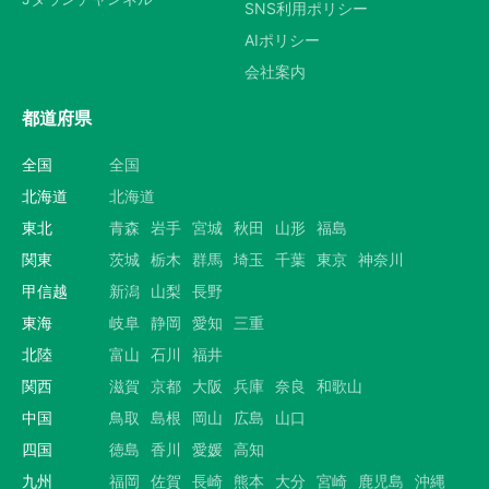
SNS利用ポリシー
AIポリシー
会社案内
都道府県
全国
全国
北海道
北海道
東北
青森
岩手
宮城
秋田
山形
福島
関東
茨城
栃木
群馬
埼玉
千葉
東京
神奈川
甲信越
新潟
山梨
長野
東海
岐阜
静岡
愛知
三重
北陸
富山
石川
福井
関西
滋賀
京都
大阪
兵庫
奈良
和歌山
中国
鳥取
島根
岡山
広島
山口
四国
徳島
香川
愛媛
高知
九州
福岡
佐賀
長崎
熊本
大分
宮崎
鹿児島
沖縄