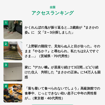
全国
アクセスランキング
かくれんぼの鬼が振り返ると...2歳娘が〝まさかの
姿〟に 父「2～3分探しました」
「上野駅の階段で、見知らぬ人と目が合った。その
まま『やるか？』と尋ねられ、私たちは2人ですぐ
さま...」（茨城県・70代男性）
家に〝デカい蛾〟が居座り続けて3日間...ビビり続
けた住人 判明した〝まさかの正体〟に14万人も困
惑
「落ち着いて食べられないでしょう」高級旅館での
食事中、じっとできない幼い息子に中年の男性客
が...（東京都・40代男性）