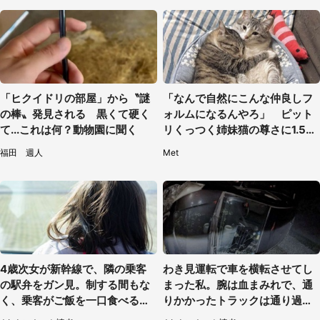
「ヒクイドリの部屋」から〝謎
「なんで自然にこんな仲良しフ
の棒〟発見される 黒くて硬く
ォルムになるんやろ」 ピット
て...これは何？動物園に聞く
リくっつく姉妹猫の尊さに1.5万
人もん絶
福田 週人
Met
4歳次女が新幹線で、隣の乗客
わき見運転で車を横転させてし
の駅弁をガン見。制する間もな
まった私。腕は血まみれで、通
く、乗客がご飯を一口食べると
りかかったトラックは通り過ぎ
（茨城県・50代女性）
ていき...（福岡県・30代女性）