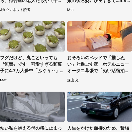
ら、待合室の老人たちが（千葉
娘の後ろ姿〟が良すぎて...4.8万
県・50代男性）
人感激
Jタウンネット読者
Met
フグだけど、丸ごといっても
おそろいのベッドで「推しぬ
〝無毒〟です 可愛すぎる和菓
い」と過ごす夜 ホテルニュー
子に4.7万人夢中「ふぐぅ～」
オータニ幕張で「ぬい活宿泊プ
「職人の技ですね」
ラン」開始【8／8～3／31】
Met
森山 光
幼い私を抱える母の横に止まっ
人生をかけた面接のため、緊張