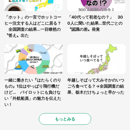
「修学旅行に途中参加する娘を送って行ったら、真
っ暗な道で遭難状態。なんとか見つけた民家に助け
「ホット」の一言でホットコー
「40代って初老なの？」 30
を求めると、住人の男性が...」
ヒー注文する人はどこに居る？
0人に聞いた結果...世代ごとの
全国調査の結果...一目瞭然の
〝認識の差〟発覚
〝答え〟出た
一緒に働きたい『はたらくのり
年越しそばって大みそかのいつ
もの』1位はやっぱり飛行機だ
ごろ食べてる？→全国調査の結
けど... パイロットにも負けな
果、栃木だけちょっと早かった
い「外航船員」の魅力を伝えた
い！
もっとみる