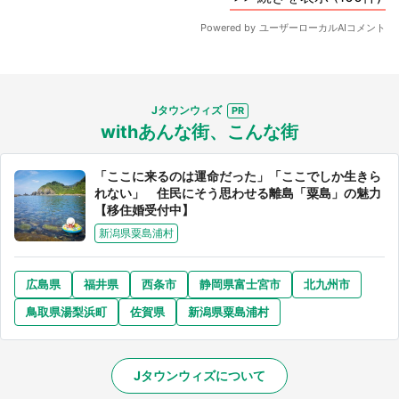
Jタウンウィズ
withあんな街、こんな街
「ここに来るのは運命だった」「ここでしか生きら
れない」 住民にそう思わせる離島「粟島」の魅力
【移住婚受付中】
新潟県粟島浦村
広島県
福井県
西条市
静岡県富士宮市
北九州市
鳥取県湯梨浜町
佐賀県
新潟県粟島浦村
Jタウンウィズについて