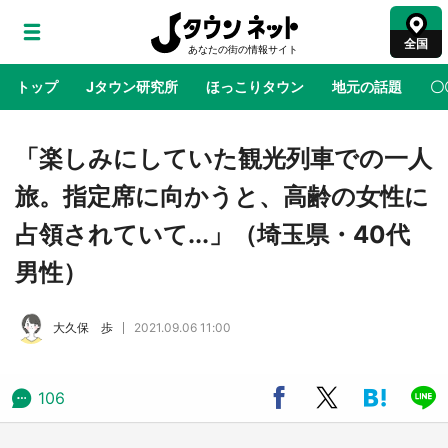
全国
トップ
Jタウン研究所
ほっこりタウン
地元の話題
〇
地域×二次元
絶景
あの時はありがとう
物語がはじ
「楽しみにしていた観光列車での一人
旅。指定席に向かうと、高齢の女性に
ラプラス・ダークネスが栃木県を征服！？ 県
占領されていて...」（埼玉県・40代
公式プロモ動画で「聖地」が生産されてます
【7／31～1／31】
男性）
『薬屋のひとりごと』の〝舞〟の世界に入り込
大久保 歩
2021.09.06 11:00
む 六本木ヒルズ展望台でコラボ、本邦初公開
の「猫猫像」も【8／1～10／26】
106
日向翔陽＆影山飛雄が笹かまを食べる！ アニ
メ『ハイキュー！！』×老舗「鐘崎」コラボで
限定グッズも【8／1～31】