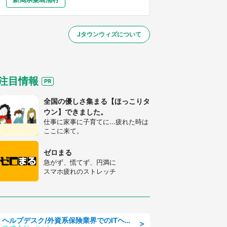
大分
宮崎
鹿児島
沖縄
～】
Jタウンウィズについて
する
注目情報
全国の優しさ集まる【ほっこりタ
ウン】できました。
仕事に家事に子育てに...疲れた時は
ここに来て。
ゼロまる
急がず、慌てず、円満に
スマホ疲れのストレッチ
ヘルプデスク/外資系保険業界でのITヘルプデスク業務/駅近/即日勤務可/ヘルプデスク
＞