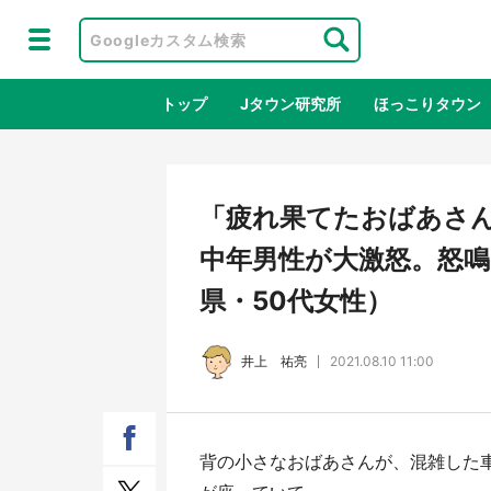
トップ
Jタウン研究所
ほっこりタウン
地域×二次
「疲れ果てたおばあさ
中年男性が大激怒。怒鳴
県・50代女性）
井上 祐亮
2021.08.10 11:00
ラプラス・ダークネスが栃木県を征
『薬
背の小さなおばあさんが、混雑した
服！？ 県公式プロモ動画で「聖地」
に入
が生産されてます【7／31～1／31】
ラボ