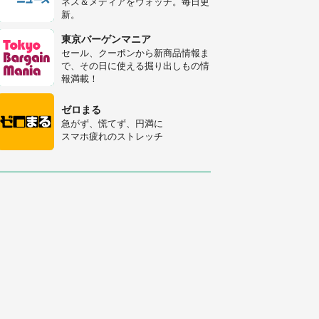
ネス＆メディアをウォッチ。毎日更
新。
「○○がない街に住んでいます」住
人の呟きに30万人驚がく 何が存在
東京バーゲンマニア
しないか、あなたはわかる？
セール、クーポンから新商品情報ま
で、その日に使える掘り出しもの情
「修学旅行に途中参加する娘を送っ
報満載！
て行ったら、真っ暗な道で遭難状
態。なんとか見つけた民家に助けを
ゼロまる
求めると、住人の男性が...」
急がず、慌てず、円満に
スマホ疲れのストレッチ