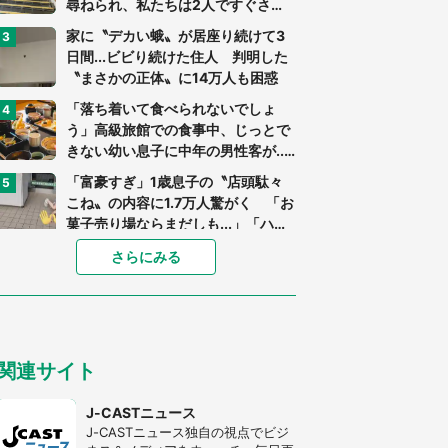
尋ねられ、私たちは2人ですぐさ
ま...」（茨城県・70代男性）
家に〝デカい蛾〟が居座り続けて3
日間...ビビり続けた住人 判明した
〝まさかの正体〟に14万人も困惑
「落ち着いて食べられないでしょ
う」高級旅館での食事中、じっとで
きない幼い息子に中年の男性客が...
（東京都・40代男性）
「富豪すぎ」1歳息子の〝店頭駄々
こね〟の内容に1.7万人驚がく 「お
菓子売り場ならまだしも...」「ハー
ドル高い」
あまりにも四角すぎる猫、激写され
さらにみる
る 「これもう座布団だろ」「食パ
ンの耳」と1.4万人困惑
「閉所恐怖症の私は新幹線で大パニ
ック。隣席の青年に『手を繋いで』
関連サイト
とお願いしたら...」 体験談に8万
人感動
「ゾワゾワする」「本当に気持ち悪
J-CASTニュース
い」 道端でバグっちゃってた〝野
J-CASTニュース独自の視点でビジ
生の野菜〟に6.5万人戦慄