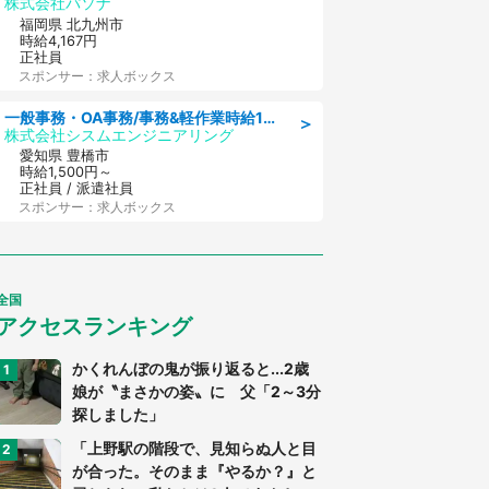
株式会社パソナ
福岡県 北九州市
時給4,167円
正社員
スポンサー：求人ボックス
一般事務・OA事務/事務&軽作業時給1500円土日祝休み各種社保完備
＞
株式会社シスムエンジニアリング
愛知県 豊橋市
時給1,500円～
正社員 / 派遣社員
スポンサー：求人ボックス
全国
アクセスランキング
かくれんぼの鬼が振り返ると...2歳
娘が〝まさかの姿〟に 父「2～3分
探しました」
「上野駅の階段で、見知らぬ人と目
が合った。そのまま『やるか？』と