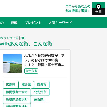
ココからあなたの
都道府県を選択！
全国
もの
連載
プレゼント
人気キーワード
Jタウンウィズ
withあんな街、こんな街
るさと納税
山形
福島
千葉
東京
神奈川
ふるさと納税寄付額が「ア
レ」のおかげで300倍
に！？ 静岡・富士宮市は
富士山産の魅力あふれるス
富士宮市
ゴイ街
広島県
福井県
西条市
奈良
和歌山
静岡県富士宮市
北九州市
山口
べ
『小林さんちのメイドラゴン』と舞台
鳥取県湯梨浜町
佐賀県
×老
のモデル・越谷がコラボ 田んぼアー
【8
トの見頃にあわせて企画続々【7／31
新潟県粟島浦村