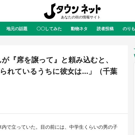
地元の話題
〇〇してみた
動物ネタ
読者投稿
のり
全国
全国
北海道
北海道
元
絶景
あの時はありがとう
物語がはじまる町へ
ふ
青森
岩手
宮城
秋田
東北
んが『席を譲って』と頼み込むと、
茨城
栃木
群馬
埼玉
関東
られているうちに彼女は...」（千葉
新潟
山梨
長野
甲信越
岐阜
静岡
愛知
三重
東海
富山
石川
福井
北陸
滋賀
京都
大阪
兵庫
関西
鳥取
島根
岡山
広島
中国
屋のひとりごと』の〝舞〟の世界
日向翔陽＆影山飛雄が笹かまを食
車内で立っていた。目の前には、中学生くらいの男の子
り込む 六本木ヒルズ展望台でコ
る！ アニメ『ハイキュー！！』
徳島
香川
愛媛
高知
四国
、本邦初公開の「猫猫像」も【8
舗「鐘崎」コラボで限定グッズも