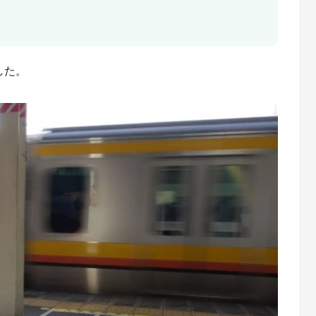
」
した。