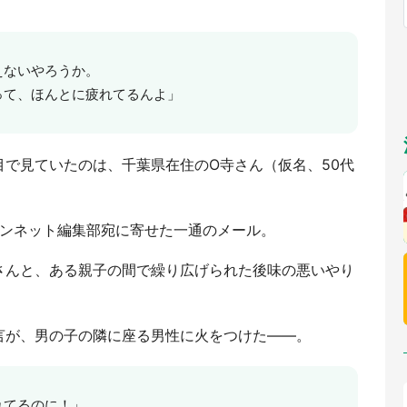
福岡
佐賀
長崎
熊本
～10／26】
九州
／1～31】
もっとみる
選択
えないやろうか。
って、ほんとに疲れてるんよ」
で見ていたのは、千葉県在住のO寺さん（仮名、50代
ウンネット編集部宛に寄せた一通のメール。
さんと、ある親子の間で繰り広げられた後味の悪いやり
言が、男の子の隣に座る男性に火をつけた――。
れてるのに！」