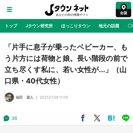
全国
トップ
Jタウン研究所
ほっこりタウン
地元の話題
〇
地域×二次元
絶景
あの時はありがとう
物語がはじ
「片手に息子が乗ったベビーカー、も
う片方には荷物と娘。長い階段の前で
ラプラス・ダークネスが栃木県を征服！？ 県
立ち尽くす私に、若い女性が...」（山
公式プロモ動画で「聖地」が生産されてます
【7／31～1／31】
口県・40代女性）
『薬屋のひとりごと』の〝舞〟の世界に入り込
福田 週人
2021.07.08 11:00
む 六本木ヒルズ展望台でコラボ、本邦初公開
の「猫猫像」も【8／1～10／26】
36
日向翔陽＆影山飛雄が笹かまを食べる！ アニ
メ『ハイキュー！！』×老舗「鐘崎」コラボで
限定グッズも【8／1～31】