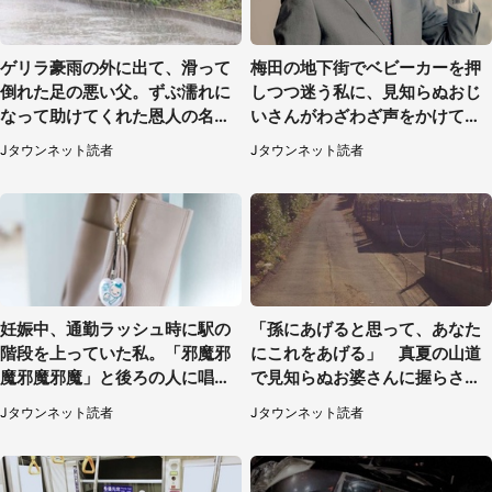
ゲリラ豪雨の外に出て、滑って
梅田の地下街でベビーカーを押
倒れた足の悪い父。ずぶ濡れに
しつつ迷う私に、見知らぬおじ
なって助けてくれた恩人の名前
いさんがわざわざ声をかけてき
も聞かず...
て（兵庫県・30代女性）
Jタウンネット読者
Jタウンネット読者
妊娠中、通勤ラッシュ時に駅の
「孫にあげると思って、あなた
階段を上っていた私。「邪魔邪
にこれをあげる」 真夏の山道
魔邪魔邪魔」と後ろの人に唱え
で見知らぬお婆さんに握らされ
られて（神奈川県・30代女性）
たもの（山口県・30代女性）
Jタウンネット読者
Jタウンネット読者