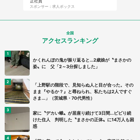
正社員
スポンサー：求人ボックス
全国
アクセスランキング
かくれんぼの鬼が振り返ると...2歳娘が〝まさかの
姿〟に 父「2～3分探しました」
「上野駅の階段で、見知らぬ人と目が合った。その
まま『やるか？』と尋ねられ、私たちは2人ですぐ
さま...」（茨城県・70代男性）
家に〝デカい蛾〟が居座り続けて3日間...ビビり続
けた住人 判明した〝まさかの正体〟に14万人も困
惑