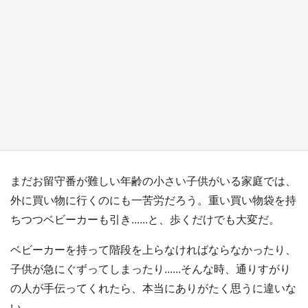
『小林さんちのメイドラゴン』と舞台のモデ
ル・越谷がコラボ 田んぼアートの見頃にあわ
せて企画続々【7／31～】
もっとみる
まだお留守番が難しい年齢の小さい子供がいる家庭では、
外に買い物に行くのにも一苦労だろう。重い買い物袋を持
ちつつベビーカーも引き......と、歩くだけでも大変だ。
ベビーカーを持って階段を上らなければならなかったり、
子供が急にぐずってしまったり......そんな時、通りすがり
の人が手伝ってくれたら、本当にありがたく思うに違いな
い。