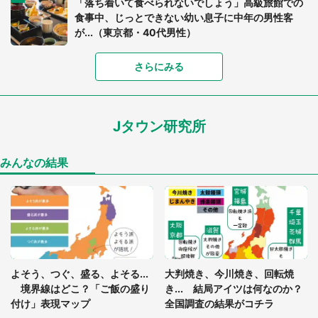
「落ち着いて食べられないでしょう」高級旅館での
食事中、じっとできない幼い息子に中年の男性客
が...（東京都・40代男性）
「富豪すぎ」1歳息子の〝店頭駄々こね〟の内容に1.
さらにみる
7万人驚がく 「お菓子売り場ならまだしも...」「ハ
ードル高い」
Jタウン研究所
あまりにも四角すぎる猫、激写される 「これもう
座布団だろ」「食パンの耳」と1.4万人困惑
みんなの結果
「閉所恐怖症の私は新幹線で大パニック。隣席の青
年に『手を繋いで』とお願いしたら...」 体験談に
8万人感動
「ゾワゾワする」「本当に気持ち悪い」 道端でバ
よそう、つぐ、盛る、よそる...
大判焼き、今川焼き、回転焼
グっちゃってた〝野生の野菜〟に6.5万人戦慄
境界線はどこ？「ご飯の盛り
き... 結局アイツは何なのか？
付け」表現マップ
全国調査の結果がコチラ