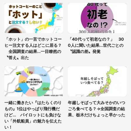
「○○がない街に住んでいます」住人の呟きに30万
人驚がく 何が存在しないか、あなたはわかる？
「修学旅行に途中参加する娘を送って行ったら、真
っ暗な道で遭難状態。なんとか見つけた民家に助け
「ホット」の一言でホットコー
「40代って初老なの？」 30
を求めると、住人の男性が...」
ヒー注文する人はどこに居る？
0人に聞いた結果...世代ごとの
全国調査の結果...一目瞭然の
〝認識の差〟発覚
〝答え〟出た
一緒に働きたい『はたらくのり
年越しそばって大みそかのいつ
もの』1位はやっぱり飛行機だ
ごろ食べてる？→全国調査の結
けど... パイロットにも負けな
果、栃木だけちょっと早かった
い「外航船員」の魅力を伝えた
い！