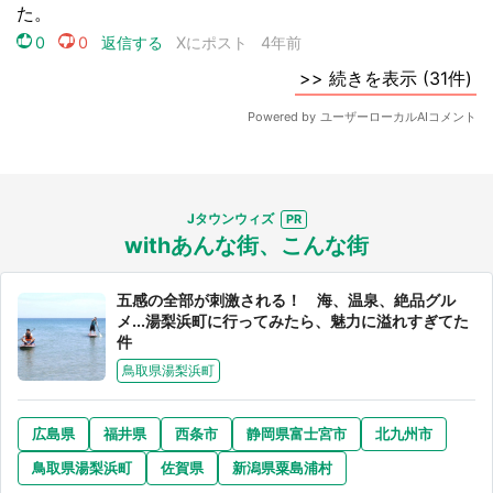
Jタウンウィズ
withあんな街、こんな街
五感の全部が刺激される！ 海、温泉、絶品グル
メ...湯梨浜町に行ってみたら、魅力に溢れすぎてた
件
鳥取県湯梨浜町
広島県
福井県
西条市
静岡県富士宮市
北九州市
鳥取県湯梨浜町
佐賀県
新潟県粟島浦村