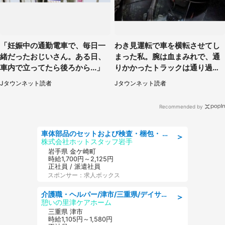
「妊娠中の通勤電車で、毎日一
わき見運転で車を横転させてし
緒だったおじいさん。ある日、
まった私。腕は血まみれで、通
車内で立ってたら後ろから...」
りかかったトラックは通り過ぎ
ていき...（福岡県・30代女性）
Jタウンネット読者
Jタウンネット読者
Recommended by
車体部品のセットおよび検査・梱包・ 月収32万可!自動車部品の組付け・検査 家賃補助あり 長期安定/日払いOK
＞
株式会社ホットスタッフ岩手
岩手県 金ケ崎町
時給1,700円～2,125円
正社員 / 派遣社員
スポンサー：求人ボックス
介護職・ヘルパー/津市/三重県/デイサービス/近鉄名古屋線
＞
憩いの里津ケアホーム
三重県 津市
時給1,105円～1,580円