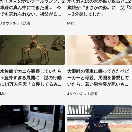
たくさんの赤いテールランプ、2
かくれんぼの鬼が振り返ると...2
車線の真ん中にできた道... 今
歳娘が〝まさかの姿〟に 父「2
でも忘れられない、祖父が亡く
～3分探しました」
なった夜に見た光景（30代女
Jタウンネット読者
Met
性）
水族館でカニを観察していたら
大混雑の電車に乗ってきたベビ
→意外すぎる展開に 謎の行動
ーカーと母親。周囲を警戒して
に1.1万人仰天「自慢してるみた
いたら、若い男性客が思いもよ
い」
らぬ行動に（東京都・50代女
Met
Jタウンネット読者
性）