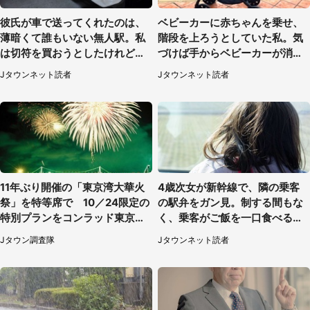
彼氏が車で送ってくれたのは、
ベビーカーに赤ちゃんを乗せ、
薄暗くて誰もいない無人駅。私
階段を上ろうとしていた私。気
は切符を買おうとしたけれど
づけば手からベビーカーが消え
（山形県・20代女性）
ていて（神奈川県・60代女性）
Jタウンネット読者
Jタウンネット読者
11年ぶり開催の「東京湾大華火
4歳次女が新幹線で、隣の乗客
祭」を特等席で 10／24限定の
の駅弁をガン見。制する間もな
特別プランをコンラッド東京が
く、乗客がご飯を一口食べると
販売【8／3～10／16】
（茨城県・50代女性）
Jタウン調査隊
Jタウンネット読者