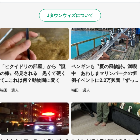
Jタウンウィズについて
「ヒクイドリの部屋」から〝謎
ペンギンも〝夏の風物詩〟満喫
の棒〟発見される 黒くて硬く
中 あわしまマリンパークの恒
て...これは何？動物園に聞く
例イベントに2.2万興奮「ずっと
見てたい」
福田 週人
福田 週人