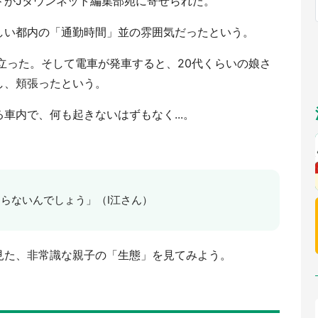
ドがJタウンネット編集部宛に寄せられた。
福岡
佐賀
長崎
熊本
～10／26】
九州
／1～31】
もっとみる
しい都内の「通勤時間」並の雰囲気だったという。
選択
立った。そして電車が発車すると、20代くらいの娘さ
し、頬張ったという。
車内で、何も起きないはずもなく...。
知らないんでしょう」（I江さん）
見た、非常識な親子の「生態」を見てみよう。