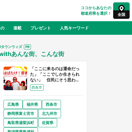
ココからあなたの
都道府県を選択！
全国
もの
連載
プレゼント
人気キーワード
Jタウンウィズ
withあんな街、こんな街
るさと納税
山形
福島
千葉
東京
神奈川
「ここに来るのは運命だっ
た」「ここでしか生きられ
ない」 住民にそう思わせ
る離島「粟島」の魅力【移
西条市
住婚受付中】
広島県
福井県
西条市
奈良
和歌山
静岡県富士宮市
北九州市
山口
べ
『小林さんちのメイドラゴン』と舞台
鳥取県湯梨浜町
佐賀県
×老
のモデル・越谷がコラボ 田んぼアー
【8
トの見頃にあわせて企画続々【7／31
新潟県粟島浦村