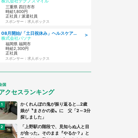
株式会社テクノスマイル
三重県 四日市市
時給1,800円
正社員 / 派遣社員
スポンサー：求人ボックス
08月開始/「土日祝休み」ヘルスケア業界の産業保健師/高時給/未経験OK/要資格:保健師、正看護師
＞
株式会社パソナ
福岡県 福岡市
時給2,300円
正社員
スポンサー：求人ボックス
全国
アクセスランキング
かくれんぼの鬼が振り返ると...2歳
娘が〝まさかの姿〟に 父「2～3分
探しました」
「上野駅の階段で、見知らぬ人と目
が合った。そのまま『やるか？』と