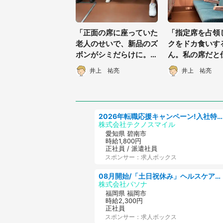
「正面の席に座っていた
「指定席を占領
老人のせいで、新品のズ
クをドカ食いす
ボンがシミだらけに。文
ん。私の席だと
句を言おうとしたら別の
ら、まさかの行動
井上 祐亮
井上 祐亮
老人が...」（千葉県・3
（愛知県・50
0代女性）
2026年転職応援キャンペーン!入社特典58万円/デンソーで働こう!自動車工場で小型部品の検査業務 denso aichi
株式会社テクノスマイル
愛知県 碧南市
時給1,800円
正社員 / 派遣社員
スポンサー：求人ボックス
08月開始/「土日祝休み」ヘルスケア業界の産業保健師/高時給/未経験OK/要資格:保健師、正看護師
株式会社パソナ
福岡県 福岡市
時給2,300円
正社員
スポンサー：求人ボックス