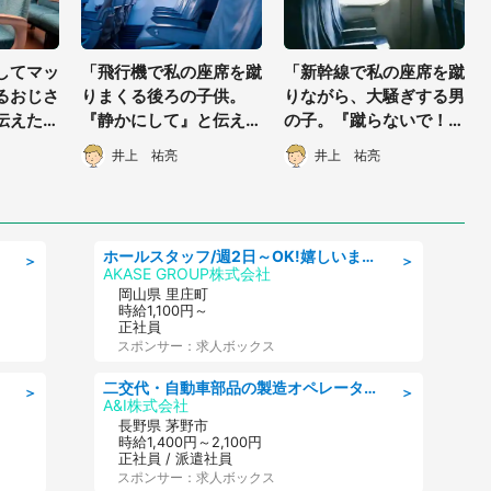
してマッ
「飛行機で私の座席を蹴
「新幹線で私の座席を蹴
るおじさ
りまくる後ろの子供。
りながら、大騒ぎする男
伝えた
『静かにして』と伝える
の子。『蹴らないで！』
に...」
と、その子の父親が私の
と注意すると、その子の
井上 祐亮
井上 祐亮
代男性）
腕を...」（50代女性・
親が私に向かって...」
大阪府）
（神奈川県・20代女
性）
ホールスタッフ/週2日～OK!嬉しいまかない付き/岡山県/浅口郡里庄町
＞
＞
AKASE GROUP株式会社
岡山県 里庄町
時給1,100円～
正社員
スポンサー：求人ボックス
二交代・自動車部品の製造オペレーター/前払い・週払い制度あり/長期安定/有給とりやすい/環境充実
＞
＞
A&I株式会社
長野県 茅野市
時給1,400円～2,100円
正社員 / 派遣社員
スポンサー：求人ボックス