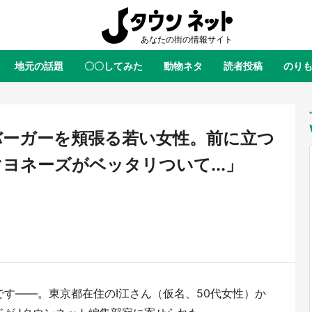
地元の話題
〇〇してみた
動物ネタ
読者投稿
のり
全国
全国
北海道
北海道
元
絶景
あの時はありがとう
物語がはじまる町へ
ふ
青森
岩手
宮城
秋田
東北
バーガーを頬張る若い女性。前に立つ
茨城
栃木
群馬
埼玉
関東
ヨネーズがベッタリついて...」
新潟
山梨
長野
甲信越
岐阜
静岡
愛知
三重
東海
富山
石川
福井
北陸
滋賀
京都
大阪
兵庫
関西
鳥取
島根
岡山
広島
中国
屋のひとりごと』の〝舞〟の世界
日向翔陽＆影山飛雄が笹かまを食
す――。東京都在住のI江さん（仮名、50代女性）か
り込む 六本木ヒルズ展望台でコ
る！ アニメ『ハイキュー！！』
徳島
香川
愛媛
高知
四国
、本邦初公開の「猫猫像」も【8
舗「鐘崎」コラボで限定グッズも