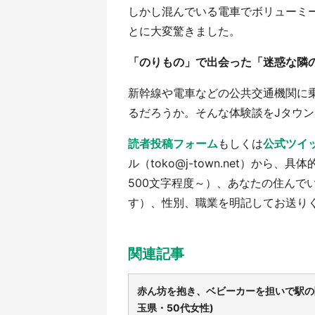
しかし混んでいる電車でボリューミ
とに大変驚きました。
「のりもの」で出会った「迷惑な隣
新幹線や電車などの公共交通機関に
るだろうか。そんな体験談をJタウ
読者投稿フォーム
もしくは
公式ツイッ
ル（toko@j-town.net）か
500文字程度～）、あなたの住んで
す）、性別、職業を明記してお送り
関連記事
赤ん坊を抱き、ベビーカーを担いで駅の階
玉県・50代女性)