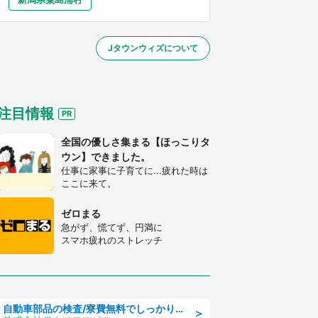
大分
宮崎
鹿児島
沖縄
～】
Jタウンウィズについて
する
注目情報
全国の優しさ集まる【ほっこりタ
ウン】できました。
仕事に家事に子育てに...疲れた時は
ここに来て。
ゼロまる
急がず、慌てず、円満に
スマホ疲れのストレッチ
自動車部品の検査/寮費無料でしっかり稼げる denso aichi
＞