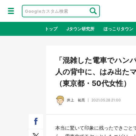
トップ
Jタウン研究所
ほっこりタウン
地域×二次
「混雑した電車でハン
人の背中に、はみ出たマ
（東京都・50代女性）
井上 祐亮
2021.05.28 21:00
ラプラス・ダークネスが栃木県を征
『薬
本当に驚いて印象に残ったできごとで
服！？ 県公式プロモ動画で「聖地」
に入
が生産されてます【7／31～1／31】
ラボ