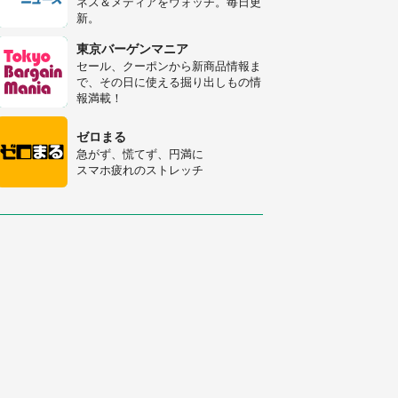
ネス＆メディアをウォッチ。毎日更
新。
「修学旅行に途中参加する娘を送っ
て行ったら、真っ暗な道で遭難状
東京バーゲンマニア
態。なんとか見つけた民家に助けを
セール、クーポンから新商品情報ま
求めると、住人の男性が...」
で、その日に使える掘り出しもの情
「孫にあげると思って、あなたにこ
報満載！
れをあげる」 真夏の山道で見知ら
ぬお婆さんに握らされたもの（山口
ゼロまる
県・30代女性）
急がず、慌てず、円満に
スマホ疲れのストレッチ