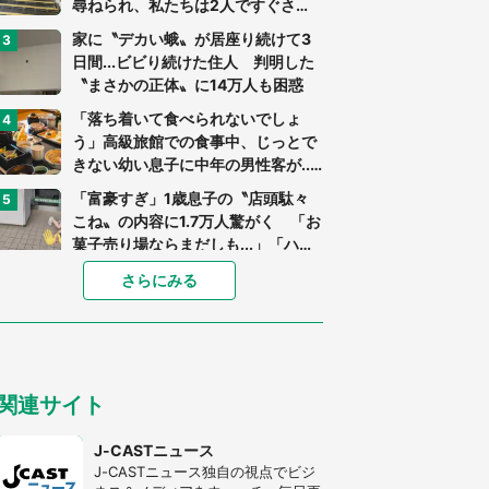
尋ねられ、私たちは2人ですぐさ
ま...」（茨城県・70代男性）
家に〝デカい蛾〟が居座り続けて3
日間...ビビり続けた住人 判明した
〝まさかの正体〟に14万人も困惑
「落ち着いて食べられないでしょ
う」高級旅館での食事中、じっとで
きない幼い息子に中年の男性客が...
（東京都・40代男性）
「富豪すぎ」1歳息子の〝店頭駄々
こね〟の内容に1.7万人驚がく 「お
菓子売り場ならまだしも...」「ハー
ドル高い」
「閉所恐怖症の私は新幹線で大パニ
さらにみる
ック。隣席の青年に『手を繋いで』
とお願いしたら...」 体験談に8万
人感動
「ゾワゾワする」「本当に気持ち悪
い」 道端でバグっちゃってた〝野
関連サイト
生の野菜〟に6.5万人戦慄
あまりにも四角すぎる猫、激写され
J-CASTニュース
る 「これもう座布団だろ」「食パ
J-CASTニュース独自の視点でビジ
ンの耳」と1.4万人困惑