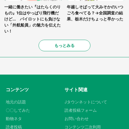
一緒に働きたい『はたらくのり
年越しそばって大みそかのいつ
もの』1位はやっぱり飛行機だ
ごろ食べてる？→全国調査の結
けど... パイロットにも負けな
果、栃木だけちょっと早かった
い「外航船員」の魅力を伝えた
い！
もっとみる
コンテンツ
サイト関連
地元の話題
Jタウンネットについて
〇〇してみた
読者投稿フォーム
動物ネタ
お問い合わせ
読者投稿
コンテンツ二次利用