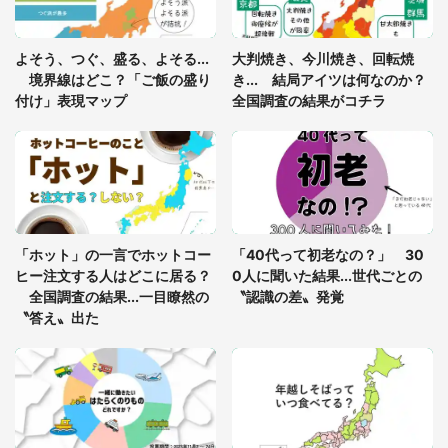
あまりにも四角すぎる猫、激写される 「これもう
よそう、つぐ、盛る、よそる...
大判焼き、今川焼き、回転焼
座布団だろ」「食パンの耳」と1.4万人困惑
境界線はどこ？「ご飯の盛り
き... 結局アイツは何なのか？
付け」表現マップ
全国調査の結果がコチラ
「修学旅行に途中参加する娘を送って行ったら、真
っ暗な道で遭難状態。なんとか見つけた民家に助け
を求めると、住人の男性が...」
「孫にあげると思って、あなたにこれをあげる」
真夏の山道で見知らぬお婆さんに握らされたもの
「ホット」の一言でホットコー
「40代って初老なの？」 30
（山口県・30代女性）
ヒー注文する人はどこに居る？
0人に聞いた結果...世代ごとの
全国調査の結果...一目瞭然の
〝認識の差〟発覚
〝答え〟出た