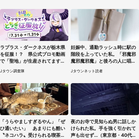
ラプラス・ダークネスが栃木県
妊娠中、通勤ラッシュ時に駅の
を征服！？ 県公式プロモ動画
階段を上っていた私。「邪魔邪
で「聖地」が生産されてます【7
魔邪魔邪魔」と後ろの人に唱え
／31～1／31】
られて（神奈川県・30代女性）
Jタウン調査隊
Jタウンネット読者
「うらやましすぎるやん」「ぜ
夜のお寺で見知らぬ男に話しか
ひ通いたい」 あまりにも酷い
けられた私。手を強く引かれて
〝ネコハラ〟受けられる喫茶店
声も出せず...（東京都・40代女