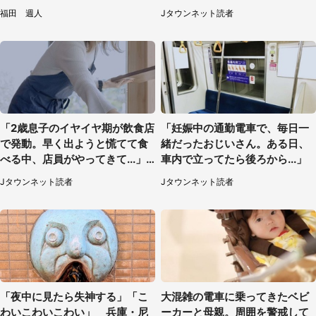
に5.3万人驚がく
性）
福田 週人
Jタウンネット読者
「2歳息子のイヤイヤ期が飲食店
「妊娠中の通勤電車で、毎日一
で発動。早く出ようと慌てて食
緒だったおじいさん。ある日、
べる中、店員がやってきて...」
車内で立ってたら後ろから...」
（岡山県・40代女性）
Jタウンネット読者
Jタウンネット読者
「夜中に見たら失神する」「こ
大混雑の電車に乗ってきたベビ
わいこわいこわい」 兵庫・尼
ーカーと母親。周囲を警戒して