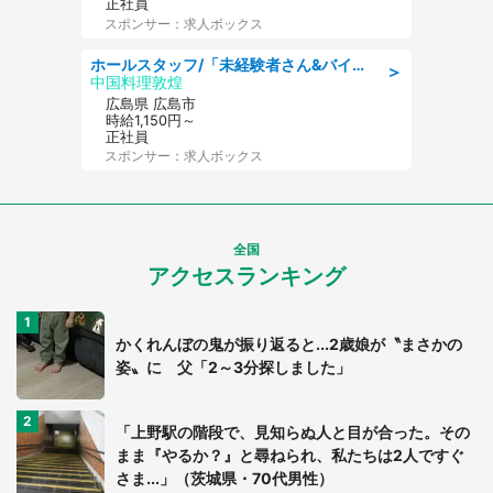
正社員
スポンサー：求人ボックス
ホールスタッフ/「未経験者さん&バイトデビューも大歓迎」残業ほぼなし×1日3時間〜勤務OK!フォロー体制も充実/広島県/広島市南区
＞
中国料理敦煌
広島県 広島市
時給1,150円～
正社員
スポンサー：求人ボックス
全国
アクセスランキング
かくれんぼの鬼が振り返ると...2歳娘が〝まさかの
姿〟に 父「2～3分探しました」
「上野駅の階段で、見知らぬ人と目が合った。その
まま『やるか？』と尋ねられ、私たちは2人ですぐ
さま...」（茨城県・70代男性）