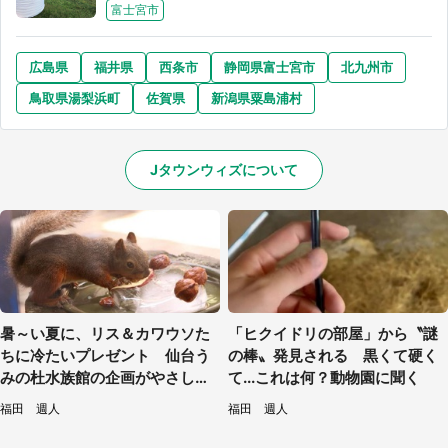
富士宮市
広島県
福井県
西条市
静岡県富士宮市
北九州市
鳥取県湯梨浜町
佐賀県
新潟県粟島浦村
Jタウンウィズについて
暑～い夏に、リス＆カワウソた
「ヒクイドリの部屋」から〝謎
ちに冷たいプレゼント 仙台う
の棒〟発見される 黒くて硬く
みの杜水族館の企画がやさしい
て...これは何？動物園に聞く
【7／31～8／23】
福田 週人
福田 週人