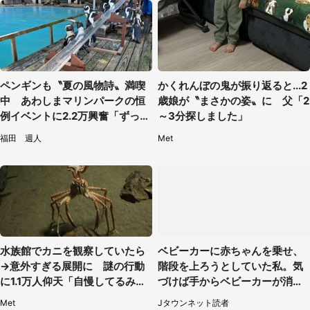
ペンギンも〝夏の風物詩〟満喫
かくれんぼの鬼が振り返ると...2
中 あわしまマリンパークの恒
歳娘が〝まさかの姿〟に 父「2
例イベントに2.2万興奮「ずっと
～3分探しました」
見てたい」
福田 週人
Met
水族館でカニを観察していたら
ベビーカーに赤ちゃんを乗せ、
→意外すぎる展開に 謎の行動
階段を上ろうとしていた私。気
に1.1万人仰天「自慢してるみた
づけば手からベビーカーが消え
い」
ていて（神奈川県・60代女性）
Met
Jタウンネット読者