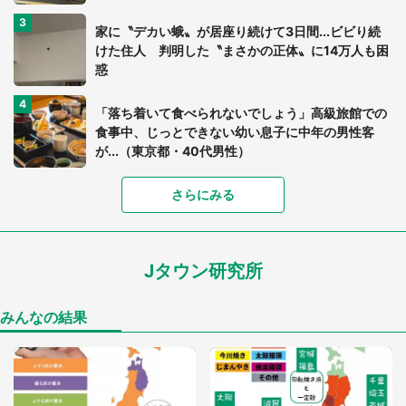
家に〝デカい蛾〟が居座り続けて3日間...ビビり続
けた住人 判明した〝まさかの正体〟に14万人も困
惑
「落ち着いて食べられないでしょう」高級旅館での
食事中、じっとできない幼い息子に中年の男性客
が...（東京都・40代男性）
「富豪すぎ」1歳息子の〝店頭駄々こね〟の内容に1.
さらにみる
7万人驚がく 「お菓子売り場ならまだしも...」「ハ
ードル高い」
Jタウン研究所
「閉所恐怖症の私は新幹線で大パニック。隣席の青
年に『手を繋いで』とお願いしたら...」 体験談に
8万人感動
みんなの結果
「ゾワゾワする」「本当に気持ち悪い」 道端でバ
グっちゃってた〝野生の野菜〟に6.5万人戦慄