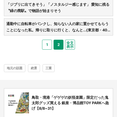
「ジブリに出てきそう」「ノスタルジー感じます」 愛知に残る
〝緑の廃駅〟で物語が始まりそう
通勤中に自転車がパンクし、知らない人の家に置かせてもらう
ことになった私。帰りに取りに行くと、なんと...(東京都・40
代女性)
全文
1
2
表示
地元の話題
絶景
三重
都道府選択
鳥取・境港「ゲゲゲの妖怪楽園」限定だった鬼
太郎グッズ買える 銀座・博品館TOY PARKへ急
げ【8/8~31】