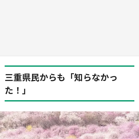
日向翔陽＆影山飛雄が笹かまを食べる！ アニ
メ『ハイキュー！！』×老舗「鐘崎」コラボで
限定グッズも【8／1～31】
もっとみる
三重県民からも「知らなかっ
た！」