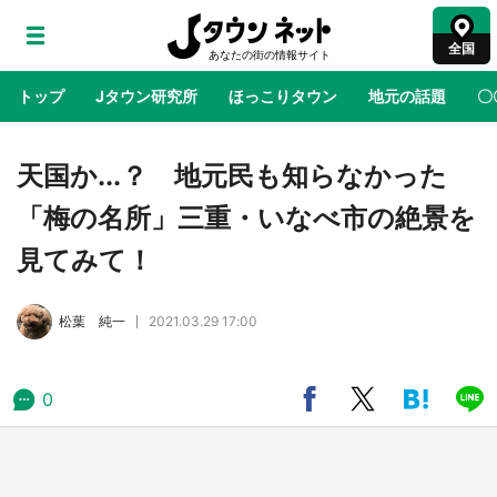
全国
トップ
Jタウン研究所
ほっこりタウン
地元の話題
〇
地域×二次元
絶景
あの時はありがとう
物語がはじ
天国か...？ 地元民も知らなかった
「梅の名所」三重・いなべ市の絶景を
鳥取・境港「ゲゲゲの妖怪楽園」限定だった鬼
見てみて！
太郎グッズ買える 銀座・博品館TOY PARKへ
急げ【8／8～31】
松葉 純一
2021.03.29 17:00
ラプラス・ダークネスが栃木県を征服！？ 県
公式プロモ動画で「聖地」が生産されてます
【7／31～1／31】
0
『薬屋のひとりごと』の〝舞〟の世界に入り込
む 六本木ヒルズ展望台でコラボ、本邦初公開
の「猫猫像」も【8／1～10／26】