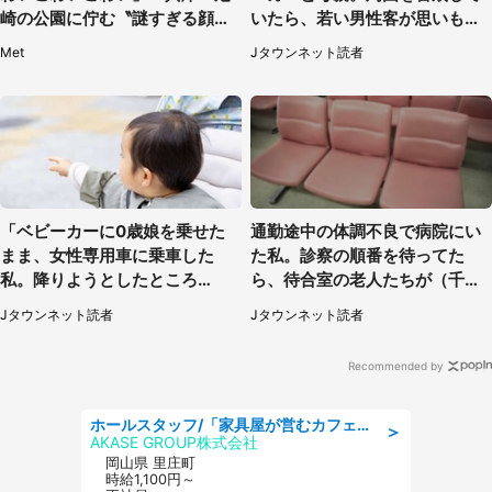
崎の公園に佇む〝謎すぎる顔〟
いたら、若い男性客が思いもよ
に1.3万人戦慄
らぬ行動に（東京都・50代女
Met
Jタウンネット読者
性）
「ベビーカーに0歳娘を乗せた
通勤途中の体調不良で病院にい
まま、女性専用車に乗車した
た私。診察の順番を待ってた
私。降りようとしたところ
ら、待合室の老人たちが（千葉
で...」（大阪府・30代女性）
県・50代男性）
Jタウンネット読者
Jタウンネット読者
Recommended by
ホールスタッフ/「家具屋が営むカフェスタッフ!」週2日～OK!嬉しいまかない付き/岡山県/浅口郡里庄町
＞
AKASE GROUP株式会社
岡山県 里庄町
時給1,100円～