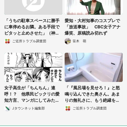
「うちの駐車スペースに勝手
愛知・大村知事のコスプレで
に車停めるお隣。ある手段で
「放送事故」 CBC女子アナ
ピタッと止めさせた」（神奈
爆笑、原稿読み切れず
川県・30代女性）
ご近所トラブル調査団
笹木 萌
女子高生が「ちんちん」連
「『風呂場を見せろ！』と怒
呼！？ 他県民ビックリの愛
鳴り込んできた奥さん。あま
知方言、マンガにしてみた
りの無礼さに、もう絶縁を決
ら...
めました」（都道府県不明・
Jタウンネット編集部
ご近所トラブル調査団
女性）