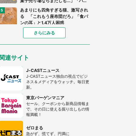
菓子売り場ならまだしも...」「ハー
ドル高い」
あまりにも四角すぎる猫、激写され
る 「これもう座布団だろ」「食パ
ンの耳」と1.4万人困惑
家に〝デカい蛾〟が居座り続けて3
さらにみる
日間...ビビり続けた住人 判明した
〝まさかの正体〟に14万人も困惑
「○○がない街に住んでいます」住
関連サイト
人の呟きに30万人驚がく 何が存在
しないか、あなたはわかる？
J-CASTニュース
J-CASTニュース独自の視点でビジ
「閉所恐怖症の私は新幹線で大パニ
ネス＆メディアをウォッチ。毎日更
ック。隣席の青年に『手を繋いで』
新。
とお願いしたら...」 体験談に8万
人感動
東京バーゲンマニア
梅田の地下街でベビーカーを押しつ
セール、クーポンから新商品情報ま
つ迷う私に、見知らぬおじいさんが
で、その日に使える掘り出しもの情
わざわざ声をかけてきて（兵庫県・
報満載！
30代女性）
「ゾワゾワする」「本当に気持ち悪
い」 道端でバグっちゃってた〝野
ゼロまる
生の野菜〟に6.5万人戦慄
急がず、慌てず、円満に