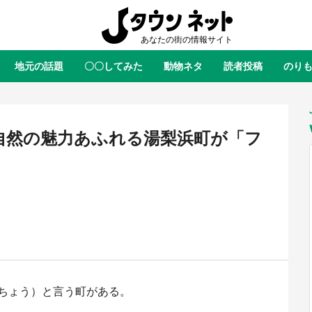
地元の話題
〇〇してみた
動物ネタ
読者投稿
のり
全国
全国
北海道
北海道
元
絶景
あの時はありがとう
物語がはじまる町へ
ふ
青森
岩手
宮城
秋田
東北
 自然の魅力あふれる湯梨浜町が「フ
茨城
栃木
群馬
埼玉
関東
新潟
山梨
長野
甲信越
岐阜
静岡
愛知
三重
東海
富山
石川
福井
北陸
滋賀
京都
大阪
兵庫
関西
鳥取
島根
岡山
広島
中国
屋のひとりごと』の〝舞〟の世界
日向翔陽＆影山飛雄が笹かまを食
ちょう）と言う町がある。
り込む 六本木ヒルズ展望台でコ
る！ アニメ『ハイキュー！！』
徳島
香川
愛媛
高知
四国
、本邦初公開の「猫猫像」も【8
舗「鐘崎」コラボで限定グッズも