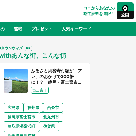
ココからあなたの
都道府県を選択！
全国
もの
連載
プレゼント
人気キーワード
Jタウンウィズ
withあんな街、こんな街
るさと納税
山形
福島
千葉
東京
神奈川
ふるさと納税寄付額が「ア
レ」のおかげで300倍
に！？ 静岡・富士宮市は
富士山産の魅力あふれるス
富士宮市
ゴイ街
広島県
福井県
西条市
奈良
和歌山
静岡県富士宮市
北九州市
山口
べ
『小林さんちのメイドラゴン』と舞台
鳥取県湯梨浜町
佐賀県
×老
のモデル・越谷がコラボ 田んぼアー
【8
トの見頃にあわせて企画続々【7／31
新潟県粟島浦村