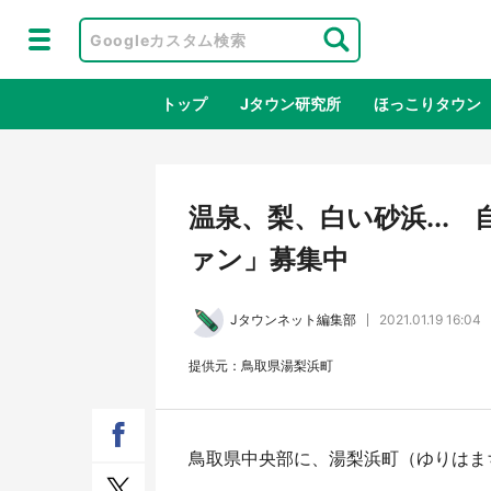
トップ
Jタウン研究所
ほっこりタウン
地域×二次
温泉、梨、白い砂浜...
ァン」募集中
Jタウンネット編集部
2021.01.19 16:04
提供元：鳥取県湯梨浜町
ラプラス・ダークネスが栃木県を征
『薬
鳥取県中央部に、湯梨浜町（ゆりはま
服！？ 県公式プロモ動画で「聖地」
に入
が生産されてます【7／31～1／31】
ラボ