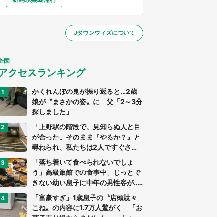
大分
宮崎
鹿児島
沖縄
～】
Jタウンウィズについて
する
全国
アクセスランキング
かくれんぼの鬼が振り返ると...2歳
娘が〝まさかの姿〟に 父「2～3分
探しました」
「上野駅の階段で、見知らぬ人と目
が合った。そのまま『やるか？』と
尋ねられ、私たちは2人ですぐさ
ま...」（茨城県・70代男性）
「落ち着いて食べられないでしょ
う」高級旅館での食事中、じっとで
きない幼い息子に中年の男性客が...
（東京都・40代男性）
「富豪すぎ」1歳息子の〝店頭駄々
こね〟の内容に1.7万人驚がく 「お