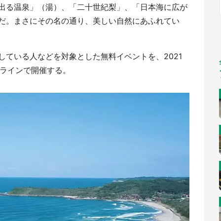
出る温泉」（湯）、「二十世紀梨」、「日本海に広が
福岡
佐賀
長崎
熊本
～10／26】
九州
／1～31】
だ。まさにその名の通り、美しい自然にあふれてい
もっとみる
選択
している人などを対象とした無料イベントを、2021
ンラインで開催する。