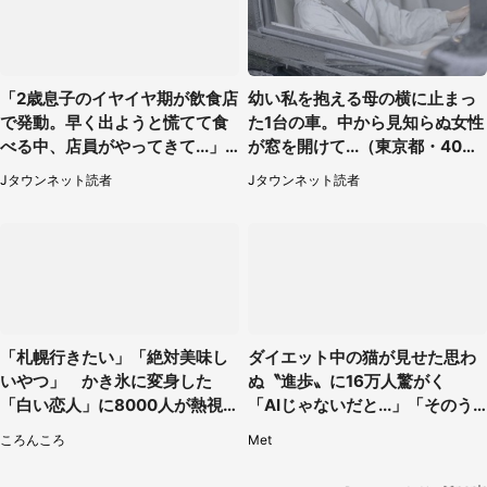
「2歳息子のイヤイヤ期が飲食店
幼い私を抱える母の横に止まっ
で発動。早く出ようと慌てて食
た1台の車。中から見知らぬ女性
べる中、店員がやってきて...」
が窓を開けて...（東京都・40代
（岡山県・40代女性）
男性）
Jタウンネット読者
Jタウンネット読者
「札幌行きたい」「絶対美味し
ダイエット中の猫が見せた思わ
いやつ」 かき氷に変身した
ぬ〝進歩〟に16万人驚がく
「白い恋人」に8000人が熱視
「AIじゃないだと...」「そのう
線【期間限定】
ち喋りそう」
ころんころ
Met