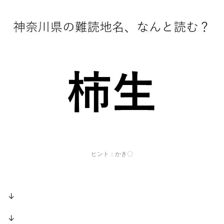
ヒント：かき〇
↓
↓