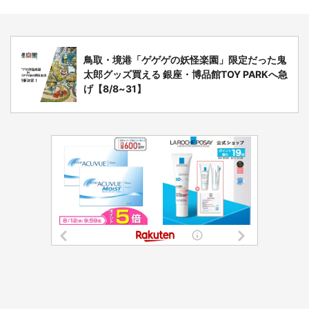
鳥取・境港「ゲゲゲの妖怪楽園」限定だった鬼
太郎グッズ買える 銀座・博品館TOY PARKへ急
げ【8/8~31】