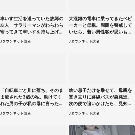
車いす生活を送っていた故郷の
大混雑の電車に乗ってきたベビ
友人 サラリーマンがわらわら
ーカーと母親。周囲を警戒して
寄ってきて車いすを持ち上げ連
いたら、若い男性客が思いもよ
れて行った（福岡県・60代女
らぬ行動に（東京都・50代女
Jタウンネット読者
Jタウンネット読者
性）
性）
「自転車ごと川に落ち、そのま
幼い息子だけを乗せて、母親を
ま流された3歳の私。助けてく
置き去りに路線バスが急発進。
れた男の子が私の母に言ったの
次の便で追いかけたら、見知ら
は...」（千葉県・20代女性）
ぬ若い女性が（京都府・60代女
Jタウンネット読者
Jタウンネット読者
性）