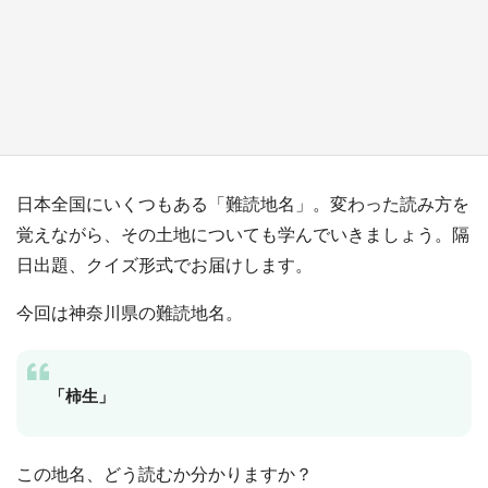
日向翔陽＆影山飛雄が笹かまを食べる！ アニ
メ『ハイキュー！！』×老舗「鐘崎」コラボで
限定グッズも【8／1～31】
もっとみる
日本全国にいくつもある「難読地名」。変わった読み方を
覚えながら、その土地についても学んでいきましょう。隔
日出題、クイズ形式でお届けします。
今回は神奈川県の難読地名。
「柿生」
この地名、どう読むか分かりますか？