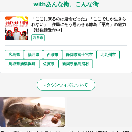
withあんな街、こんな街
「ここに来るのは運命だった」「ここでしか生きら
れない」 住民にそう思わせる離島「粟島」の魅力
【移住婚受付中】
西条市
広島県
福井県
西条市
静岡県富士宮市
北九州市
鳥取県湯梨浜町
佐賀県
新潟県粟島浦村
Jタウンウィズについて