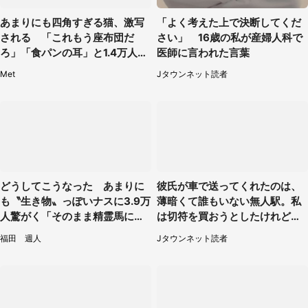
あまりにも四角すぎる猫、激写
「よく考えた上で決断してくだ
される 「これもう座布団だ
さい」 16歳の私が産婦人科で
ろ」「食パンの耳」と1.4万人困
医師に言われた言葉
惑
Met
Jタウンネット読者
どうしてこうなった あまりに
彼氏が車で送ってくれたのは、
も〝生き物〟っぽいナスに3.9万
薄暗くて誰もいない無人駅。私
人驚がく「そのまま精霊馬に使
は切符を買おうとしたけれど
えそう」
（山形県・20代女性）
福田 週人
Jタウンネット読者