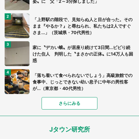
姿〟に 父「2～3分探しました」
「上野駅の階段で、見知らぬ人と目が合った。その
まま『やるか？』と尋ねられ、私たちは2人ですぐ
さま...」（茨城県・70代男性）
家に〝デカい蛾〟が居座り続けて3日間...ビビり続
けた住人 判明した〝まさかの正体〟に14万人も困
惑
「落ち着いて食べられないでしょう」高級旅館での
食事中、じっとできない幼い息子に中年の男性客
が...（東京都・40代男性）
「富豪すぎ」1歳息子の〝店頭駄々こね〟の内容に1.
さらにみる
7万人驚がく 「お菓子売り場ならまだしも...」「ハ
ードル高い」
Jタウン研究所
「閉所恐怖症の私は新幹線で大パニック。隣席の青
年に『手を繋いで』とお願いしたら...」 体験談に