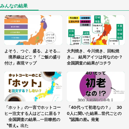
8万人感動
みんなの結果
「ゾワゾワする」「本当に気持ち悪い」 道端でバ
グっちゃってた〝野生の野菜〟に6.5万人戦慄
あまりにも四角すぎる猫、激写される 「これもう
よそう、つぐ、盛る、よそる...
大判焼き、今川焼き、回転焼
座布団だろ」「食パンの耳」と1.4万人困惑
境界線はどこ？「ご飯の盛り
き... 結局アイツは何なのか？
付け」表現マップ
全国調査の結果がコチラ
「修学旅行に途中参加する娘を送って行ったら、真
っ暗な道で遭難状態。なんとか見つけた民家に助け
を求めると、住人の男性が...」
「孫にあげると思って、あなたにこれをあげる」
真夏の山道で見知らぬお婆さんに握らされたもの
「ホット」の一言でホットコー
「40代って初老なの？」 30
（山口県・30代女性）
ヒー注文する人はどこに居る？
0人に聞いた結果...世代ごとの
全国調査の結果...一目瞭然の
〝認識の差〟発覚
〝答え〟出た