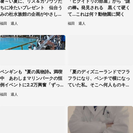
暑～い夏に、リス＆カワウソた
「ヒクイドリの部屋」から〝謎
ちに冷たいプレゼント 仙台う
の棒〟発見される 黒くて硬く
みの杜水族館の企画がやさしい
て...これは何？動物園に聞く
【7／31～8／23】
福田 週人
福田 週人
ペンギンも〝夏の風物詩〟満喫
「夏のディズニーランドでフラ
中 あわしまマリンパークの恒
フラになり、ベンチで横になっ
例イベントに2.2万興奮「ずっと
ていた私。そこへ何人ものキャ
見てたい」
ストがやってきて」（埼玉県・2
福田 週人
0代女性）