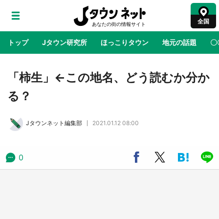
全国
トップ
Jタウン研究所
ほっこりタウン
地元の話題
〇
地域×二次元
絶景
あの時はありがとう
物語がはじ
「柿生」←この地名、どう読むか分か
る？
鳥取・境港「ゲゲゲの妖怪楽園」限定だった鬼
太郎グッズ買える 銀座・博品館TOY PARKへ
Jタウンネット編集部
2021.01.12 08:00
急げ【8／8～31】
ラプラス・ダークネスが栃木県を征服！？ 県
0
公式プロモ動画で「聖地」が生産されてます
【7／31～1／31】
『薬屋のひとりごと』の〝舞〟の世界に入り込
む 六本木ヒルズ展望台でコラボ、本邦初公開
の「猫猫像」も【8／1～10／26】