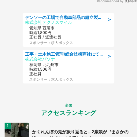
Recommended by
デンソーの工場で自動車部品の組立製造/denso aichi
＞
株式会社テクノスマイル
愛知県 西尾市
時給1,800円
正社員 / 派遣社員
スポンサー：求人ボックス
工事・土木施工管理/総合技術商社にて施工管理のお仕事/即日勤務可/車通勤可/工事・土木施工管理/生産・品質管理
＞
株式会社パソナ
福岡県 北九州市
時給1,506円
正社員
スポンサー：求人ボックス
全国
アクセスランキング
かくれんぼの鬼が振り返ると...2歳娘が〝まさかの