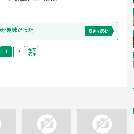
のが趣味だった
続きを読む
全文
1
2
表示