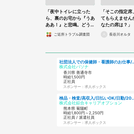
「夜中トイレに立った
「そこの指定席
ら、裏のお宅から『うあ
てもらえません
ああ！』と悲鳴。どうも
なたの席は？」
原因は我が家らしく...」
です」
ご近所トラブル調査団
長谷川オルタ
（福岡県・20代男性）
社団法人での保健師・看護師のお仕事/未経験OK/要資
株式会社パソナ
香川県 善通寺市
時給1,500円
正社員
スポンサー：求人ボックス
検品・検査/高収入/日払いOK/日勤/20・30・4
株式会社綜合キャリアオプション
熊本県 菊陽町
時給1,800円～2,250円
正社員 / 派遣社員
スポンサー：求人ボックス