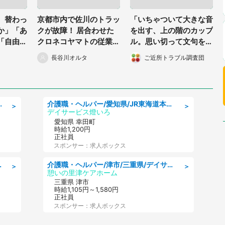
、替わっ
京都市内で佐川のトラッ
「いちゃついて大きな音
か」「あ
クが故障！ 居合わせた
を出す、上の階のカップ
「自由席
クロネコヤマトの従業員
ル。思い切って文句を言
が...
ったら...」（東京都・3
長谷川オルタ
ご近所トラブル調査団
0代女性）
格:普通免許、保健師、正看護師
介護職・ヘルパー/愛知県/JR東海道本線 幸田/額田郡幸田町/デイサービス
＞
＞
デイサービス燈いろ
愛知県 幸田町
時給1,200円
正社員
スポンサー：求人ボックス
0代活躍中/製造 工場
介護職・ヘルパー/津市/三重県/デイサービス/近鉄名古屋線
＞
＞
憩いの里津ケアホーム
三重県 津市
時給1,105円～1,580円
正社員
スポンサー：求人ボックス