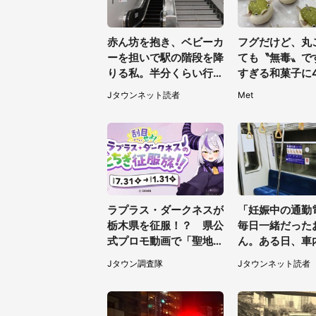
赤ん坊を抱き、ベビーカ
フグだけど、丸
ーを担いで駅の階段を降
ても〝無毒〟で
りる私。半分くらい行っ
すぎる和菓子に4
たところで若い男性が...
夢中「ふぐぅ～
Jタウンネット読者
Met
（埼玉県・50代女性）
の技ですね」
ラプラス・ダークネスが
「妊娠中の通勤
栃木県を征服！？ 県公
毎日一緒だった
式プロモ動画で「聖地」
ん。ある日、車
が生産されてます【7／
てたら後ろから..
Jタウン調査隊
Jタウンネット読者
31～1／31】