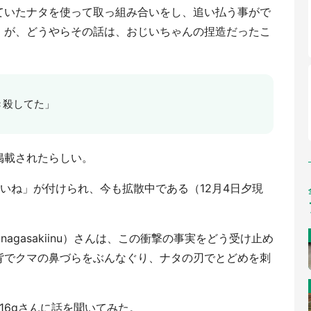
ていたナタを使って取っ組み合いをし、追い払う事がで
」が、どうやらその話は、おじいちゃんの捏造だったこ
き殺してた」
掲載されたらしい。
いね」が付けられ、今も拡散中である（12月4日夕現
agasakiinu）さんは、この衝撃の事実をどう受け止め
背でクマの鼻づらをぶんなぐり、ナタの刃でとどめを刺
16gさんに話を聞いてみた。