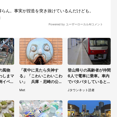
の風物
「夜中に見たら失神す
登山帰りの高齢者が仲間
わしまマ
る」「こわいこわいこわ
6人で電車に乗車。車内
例イベン
い」 兵庫・尼崎の公園
でバタバタしていると、
「ずっと
に佇む〝謎すぎる顔〟に
隣の若い男性客が（神奈
Met
Jタウンネット読者
1.3万人戦慄
川県・70代女性）