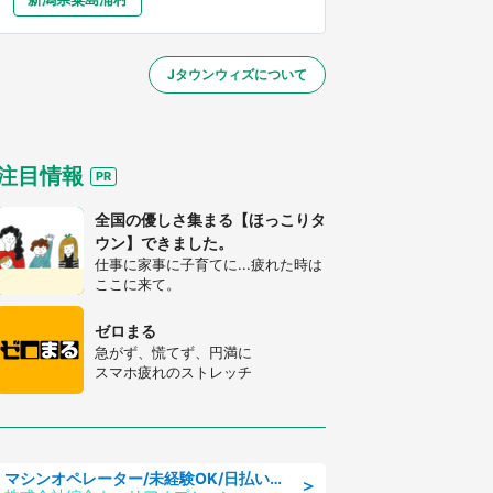
大分
宮崎
鹿児島
沖縄
～】
Jタウンウィズについて
する
注目情報
全国の優しさ集まる【ほっこりタ
ウン】できました。
仕事に家事に子育てに...疲れた時は
ここに来て。
ゼロまる
急がず、慌てず、円満に
スマホ疲れのストレッチ
マシンオペレーター/未経験OK/日払いOK/寮完備/交替制/20・30・40代活躍中
＞