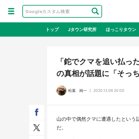
トップ
Jタウン研究所
ほっこりタウン
地域×二次
「鉈でクマを追い払っ
の真相が話題に「そっ
松葉 純一
2020.12.06 20:00
山の中で偶然クマに遭遇したという
ラプラス・ダークネスが栃木県を征
『薬
だ。
服！？ 県公式プロモ動画で「聖地」
に入
が生産されてます【7／31～1／31】
ラボ