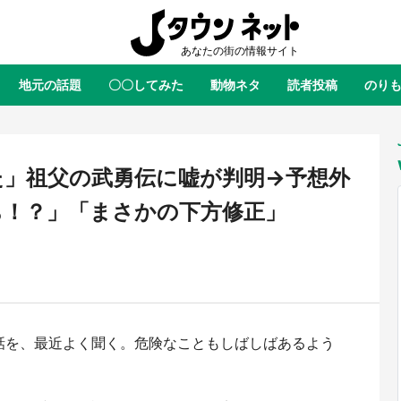
地元の話題
〇〇してみた
動物ネタ
読者投稿
のり
全国
全国
北海道
北海道
元
絶景
あの時はありがとう
物語がはじまる町へ
ふ
青森
岩手
宮城
秋田
東北
た」祖父の武勇伝に嘘が判明→予想外
茨城
栃木
群馬
埼玉
関東
ち！？」「まさかの下方修正」
新潟
山梨
長野
甲信越
岐阜
静岡
愛知
三重
東海
富山
石川
福井
北陸
滋賀
京都
大阪
兵庫
関西
話を、最近よく聞く。危険なこともしばしばあるよう
鳥取
島根
岡山
広島
中国
屋のひとりごと』の〝舞〟の世界
日向翔陽＆影山飛雄が笹かまを食
り込む 六本木ヒルズ展望台でコ
る！ アニメ『ハイキュー！！』
徳島
香川
愛媛
高知
四国
、本邦初公開の「猫猫像」も【8
舗「鐘崎」コラボで限定グッズも