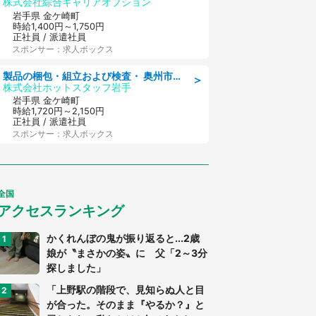
株式会社綜合キャリアオプション
岩手県 金ケ崎町
時給1,400円～1,750円
正社員 / 派遣社員
スポンサー：求人ボックス
製品の梱包・組立および検査・ 奥州市江刺/大手企業で長期安定 梱包・検査・組立/半年経過毎に5万円の報奨金有
＞
株式会社ホットスタッフ岩手
岩手県 金ケ崎町
時給1,720円～2,150円
正社員 / 派遣社員
スポンサー：求人ボックス
全国
アクセスランキング
かくれんぼの鬼が振り返ると...2歳
娘が〝まさかの姿〟に 父「2～3分
探しました」
「上野駅の階段で、見知らぬ人と目
が合った。そのまま『やるか？』と