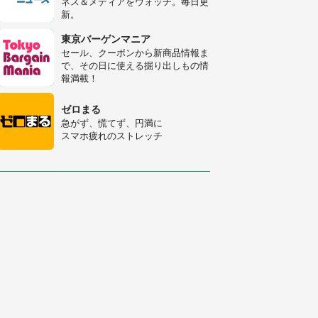
ネス＆メディアをウォッチ。毎日更
新。
「○○がない街に住んでいます」住
人の呟きに30万人驚がく 何が存在
東京バーゲンマニア
しないか、あなたはわかる？
セール、クーポンから新商品情報ま
で、その日に使える掘り出しもの情
「修学旅行に途中参加する娘を送っ
報満載！
て行ったら、真っ暗な道で遭難状
態。なんとか見つけた民家に助けを
ゼロまる
求めると、住人の男性が...」
急がず、慌てず、円満に
スマホ疲れのストレッチ