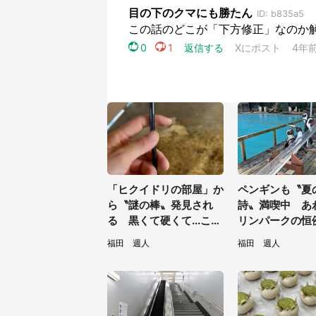
「ヒクイドリの部屋」か
ペンギンも〝夏
ら〝謎の棒〟発見され
詩〟満喫中 あ
る 黒くて硬くて...これ
リンパークの恒
は何？動物園に聞く
トに2.2万興奮
福田 週人
福田 週人
見てたい」