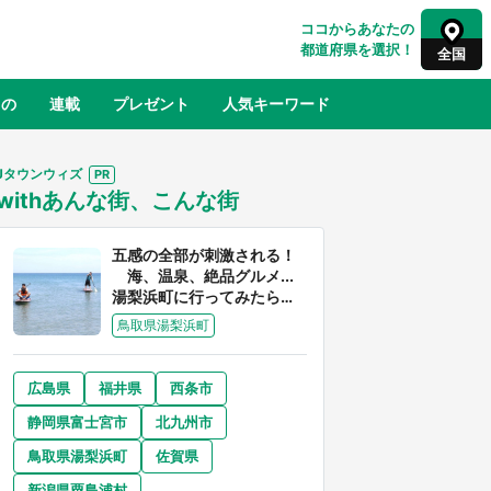
ココからあなたの
都道府県を選択！
全国
もの
連載
プレゼント
人気キーワード
Jタウンウィズ
withあんな街、こんな街
るさと納税
山形
福島
千葉
東京
神奈川
五感の全部が刺激される！
海、温泉、絶品グルメ...
湯梨浜町に行ってみたら、
魅力に溢れすぎてた件
鳥取県湯梨浜町
広島県
福井県
西条市
奈良
和歌山
静岡県富士宮市
北九州市
山口
べ
『小林さんちのメイドラゴン』と舞台
鳥取県湯梨浜町
佐賀県
×老
のモデル・越谷がコラボ 田んぼアー
【8
トの見頃にあわせて企画続々【7／31
新潟県粟島浦村