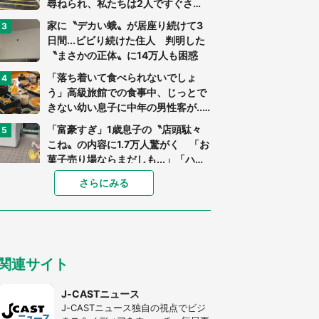
尋ねられ、私たちは2人ですぐさ
ま...」（茨城県・70代男性）
家に〝デカい蛾〟が居座り続けて3
日間...ビビり続けた住人 判明した
〝まさかの正体〟に14万人も困惑
「落ち着いて食べられないでしょ
う」高級旅館での食事中、じっとで
きない幼い息子に中年の男性客が...
（東京都・40代男性）
「富豪すぎ」1歳息子の〝店頭駄々
こね〟の内容に1.7万人驚がく 「お
菓子売り場ならまだしも...」「ハー
ドル高い」
あまりにも四角すぎる猫、激写され
さらにみる
る 「これもう座布団だろ」「食パ
ンの耳」と1.4万人困惑
「閉所恐怖症の私は新幹線で大パニ
ック。隣席の青年に『手を繋いで』
関連サイト
とお願いしたら...」 体験談に8万
人感動
「ゾワゾワする」「本当に気持ち悪
J-CASTニュース
い」 道端でバグっちゃってた〝野
J-CASTニュース独自の視点でビジ
生の野菜〟に6.5万人戦慄