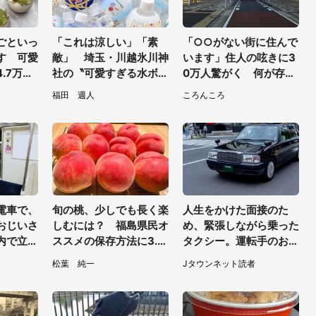
ごといっ
「これは涼しい」「素
「○○がない街に住んで
す 可愛
敵」 埼玉・川越氷川神
います」住人の呟きに3
.7万人
社の〝可愛すぎる水ボト
0万人驚がく 何が存在
」「職人
ル〟が人気
しないか、あなたはわか
福田 週人
ころんころ
る？
電車で、
旬の桃、少しでも長く楽
人生をかけた面接のた
おじいさ
しむには？ 福島県民オ
め、緊張しながら乗った
内で立っ
ススメの保存方法に3.8
タクシー。運転手のおじ
.」
万人の目からウロコ「全
さんが、スーツ姿の私を
松葉 純一
Jタウンネット読者
国民が知りたかった！」
見て...（福岡県・30代
女性）