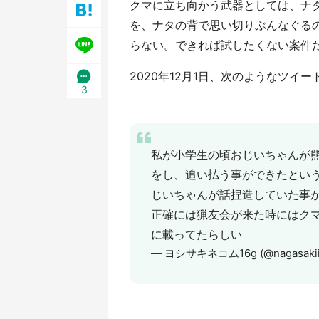
クマに立ち向かう武器としては、ナ
／1
を、ナタの背で思い切りぶんなぐる
らない。できれば試したくない案件
2020年12月1日、次のようなツイ
3
私が小学生の頃おじいちゃんが
をし、追い払う事ができたとい
じいちゃんが話捏造していた事
正確には猟友会が来た時にはク
に載ってたらしい
— ヨシサキネコム16g (@nagasakii