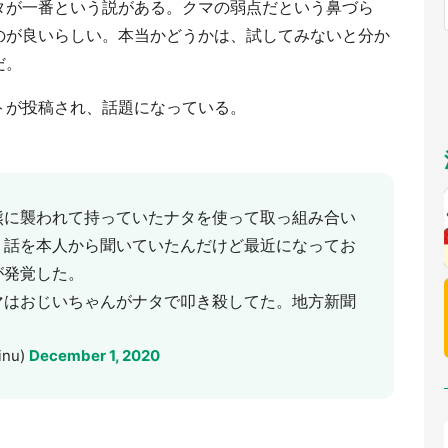
タが一番という説がある。クマの弱点だという鼻づら
福岡
佐賀
長崎
熊本
～10／26】
九州
／1～31】
のが良いらしい。本当かどうかは、試してみないと分か
もっとみる
だ。
選択
ートが投稿され、話題になっている。
熊に襲われて持っていたナタを使って取っ組み合い
う話を本人から聞いていたんだけど最近になってお
が発覚した。
マはおじいちゃんがナタで叩き殺してた。地方新聞
nu)
December 1, 2020