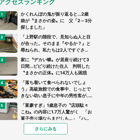
アクセスランキング
かくれんぼの鬼が振り返ると...2歳
娘が〝まさかの姿〟に 父「2～3分
探しました」
「上野駅の階段で、見知らぬ人と目
が合った。そのまま『やるか？』と
尋ねられ、私たちは2人ですぐさ
ま...」（茨城県・70代男性）
家に〝デカい蛾〟が居座り続けて3
日間...ビビり続けた住人 判明した
〝まさかの正体〟に14万人も困惑
「落ち着いて食べられないでしょ
う」高級旅館での食事中、じっとで
きない幼い息子に中年の男性客が...
（東京都・40代男性）
「富豪すぎ」1歳息子の〝店頭駄々
こね〟の内容に1.7万人驚がく 「お
菓子売り場ならまだしも...」「ハー
ドル高い」
「閉所恐怖症の私は新幹線で大パニ
さらにみる
ック。隣席の青年に『手を繋いで』