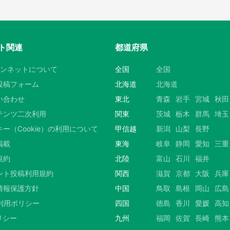
ト関連
都道府県
ウンネットについて
全国
全国
投稿フォーム
北海道
北海道
い合わせ
東北
青森
岩手
宮城
秋田
テンツ二次利用
関東
茨城
栃木
群馬
埼玉
ー（Cookie）の利用について
甲信越
新潟
山梨
長野
掲載
東海
岐阜
静岡
愛知
三重
規約
北陸
富山
石川
福井
ント投稿利用規約
関西
滋賀
京都
大阪
兵庫
情報保護方針
中国
鳥取
島根
岡山
広島
S利用ポリシー
四国
徳島
香川
愛媛
高知
リシー
九州
福岡
佐賀
長崎
熊本