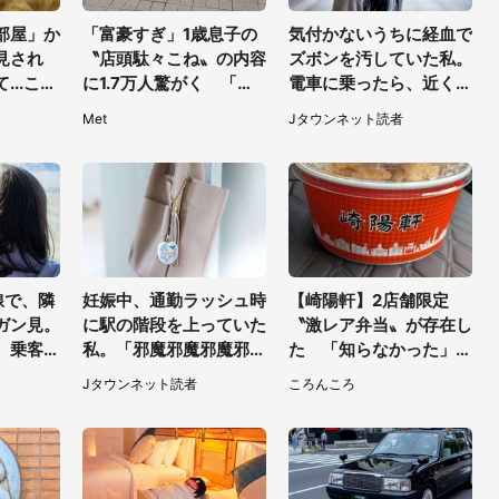
部屋」か
「富豪すぎ」1歳息子の
気付かないうちに経血で
見され
〝店頭駄々こね〟の内容
ズボンを汚していた私。
...これ
に1.7万人驚がく 「お
電車に乗ったら、近くの
聞く
菓子売り場ならまだし
女性客が小さな声で（千
Met
Jタウンネット読者
も...」「ハードル高い」
葉県・10代女性）
線で、隣
妊娠中、通勤ラッシュ時
【崎陽軒】2店舗限定
ガン見。
に駅の階段を上っていた
〝激レア弁当〟が存在し
、乗客が
私。「邪魔邪魔邪魔邪
た 「知らなかった」
ると（茨
魔」と後ろの人に唱えら
「こんな幸せなものがあ
Jタウンネット読者
ころんころ
性）
れて（神奈川県・30代
ったなんて...」
女性）