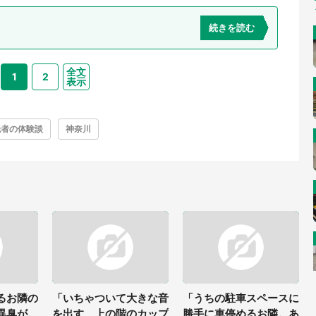
続きを読む
全文
1
2
表示
読者の体験談
神奈川
るお隣の
「いちゃついて大きな音
「うちの駐車スペースに
異臭が。
を出す、上の階のカップ
勝手に車停めるお隣。あ