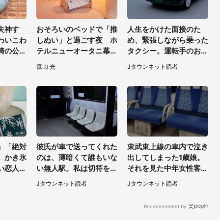
失神す
おそろいのベッドで「推
人生をかけた面接のた
わいこわ
しぬい」と過ごす夜 ホ
め、緊張しながら乗った
崎の公園
テルニューオータニ幕張
タクシー。運転手のおじ
る顔〟に
で「ぬい活宿泊プラン」
さんが、スーツ姿の私を
森山 光
Jタウンネット読者
開始【8／8～3／31】
見て...（福岡県・30代
女性）
」「絶対
彼氏が車で送ってくれた
東武東上線の車内で泣き
 かき氷
のは、薄暗くて誰もいな
出してしまった1歳娘。
い恋人」
い無人駅。私は切符を買
それを見た中年女性客
視線【期
おうとしたけれど（山形
が、私たちの最寄り駅ま
Jタウンネット読者
Jタウンネット読者
県・20代女性）
でずっと（埼玉県・30
代女性）
Recommended by