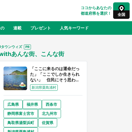
ココからあなたの
都道府県を選択！
全国
もの
連載
プレゼント
人気キーワード
Jタウンウィズ
withあんな街、こんな街
るさと納税
山形
福島
千葉
東京
神奈川
「ここに来るのは運命だっ
た」「ここでしか生きられ
ない」 住民にそう思わせ
る離島「粟島」の魅力【移
新潟県粟島浦村
住婚受付中】
広島県
福井県
西条市
奈良
和歌山
静岡県富士宮市
北九州市
山口
べ
『小林さんちのメイドラゴン』と舞台
鳥取県湯梨浜町
佐賀県
×老
のモデル・越谷がコラボ 田んぼアー
【8
トの見頃にあわせて企画続々【7／31
新潟県粟島浦村