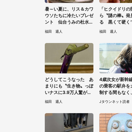
暑～い夏に、リス＆カワ
「ヒクイドリの
ウソたちに冷たいプレゼ
ら〝謎の棒〟発
ント 仙台うみの杜水族
る 黒くて硬くて
館の企画がやさしい【7
は何？動物園に
福田 週人
福田 週人
／31～8／23】
どうしてこうなった あ
4歳次女が新幹
まりにも〝生き物〟っぽ
の乗客の駅弁を
いナスに3.9万人驚がく
制する間もなく
「そのまま精霊馬に使え
ご飯を一口食べ
福田 週人
Jタウンネット読者
そう」
城県・50代女