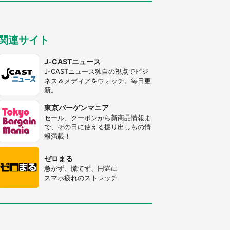
とお願いしたら...」 体験談に8万
人感動
「ゾワゾワする」「本当に気持ち悪
い」 道端でバグっちゃってた〝野
関連サイト
生の野菜〟に6.5万人戦慄
あまりにも四角すぎる猫、激写され
J-CASTニュース
る 「これもう座布団だろ」「食パ
J-CASTニュース独自の視点でビジ
ンの耳」と1.4万人困惑
ネス＆メディアをウォッチ。毎日更
新。
「修学旅行に途中参加する娘を送っ
て行ったら、真っ暗な道で遭難状
東京バーゲンマニア
態。なんとか見つけた民家に助けを
セール、クーポンから新商品情報ま
求めると、住人の男性が...」
で、その日に使える掘り出しもの情
「孫にあげると思って、あなたにこ
報満載！
れをあげる」 真夏の山道で見知ら
ぬお婆さんに握らされたもの（山口
ゼロまる
県・30代女性）
急がず、慌てず、円満に
スマホ疲れのストレッチ