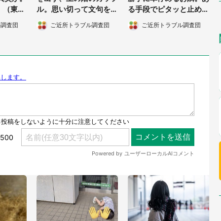
.」（東京
ル。思い切って文句を言
る手段でピタッと止めさ
ったら...」（東京都・3
せた」（神奈川県・30
ル調査団
ご近所トラブル調査団
ご近所トラブル調査団
0代女性）
代女性）