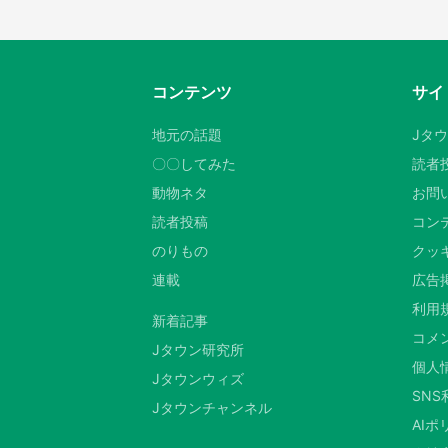
コンテンツ
サイ
地元の話題
Jタ
〇〇してみた
読者
動物ネタ
お問
読者投稿
コン
のりもの
クッキ
連載
広告
利用
新着記事
コメ
Jタウン研究所
個人
Jタウンウィズ
SN
Jタウンチャンネル
AIポ