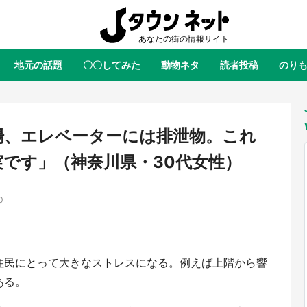
地元の話題
〇〇してみた
動物ネタ
読者投稿
のり
全国
全国
北海道
北海道
元
絶景
あの時はありがとう
物語がはじまる町へ
ふ
青森
岩手
宮城
秋田
東北
場、エレベーターには排泄物。これ
茨城
栃木
群馬
埼玉
関東
です」（神奈川県・30代女性）
新潟
山梨
長野
甲信越
0
岐阜
静岡
愛知
三重
東海
富山
石川
福井
北陸
滋賀
京都
大阪
兵庫
関西
住民にとって大きなストレスになる。例えば上階から響
鳥取
島根
岡山
広島
中国
屋のひとりごと』の〝舞〟の世界
日向翔陽＆影山飛雄が笹かまを食
ある。
り込む 六本木ヒルズ展望台でコ
る！ アニメ『ハイキュー！！』
徳島
香川
愛媛
高知
四国
、本邦初公開の「猫猫像」も【8
舗「鐘崎」コラボで限定グッズも