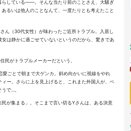
暮らしている――。そんな当たり前のことさえ、大騒ぎ
福岡
佐賀
長崎
熊本
～10／26】
九州
／1～31】
。あるいは他人のことなんて、一度たりとも考えたこと
もっとみる
選択
さん（30代女性）が味わったご近所トラブル。入居し
彼女は静かに過ごせていないというのだから、驚きであ
の住民がトラブルメーカーだという。
が恋愛ごとで朝まで大ゲンカ。斜め向かいに視線をやれ
ティー。さらに上を見上げると、これまた外国人が、ベ
で...。
住民が集まる」。そこまで言い切るYさんは、ある決意