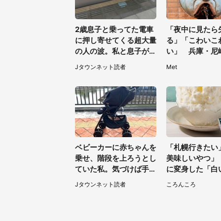
2歳息子と乗ってた電車
「夜中に見たら
に押し寄せてくる超大量
る」「こわいこ
の人の波。私と息子が絶
い」 兵庫・尼
叫していると、若いカッ
に佇む〝謎すぎ
Jタウンネット読者
Met
プルの乗客が...（東京
1.3万人戦慄
都・60代女性）
ベビーカーに赤ちゃんを
「札幌行きたい
乗せ、階段を上ろうとし
美味しいやつ」
ていた私。気づけば手か
に変身した「白
らベビーカーが消えてい
に8000人が熱
Jタウンネット読者
ころんころ
て（神奈川県・60代女
間限定】
性）