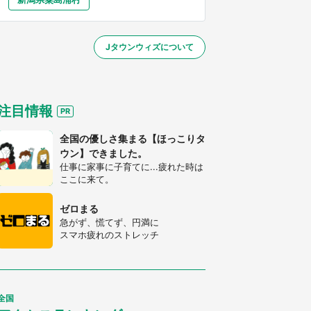
大分
宮崎
鹿児島
沖縄
～】
Jタウンウィズについて
する
注目情報
全国の優しさ集まる【ほっこりタ
ウン】できました。
仕事に家事に子育てに...疲れた時は
ここに来て。
ゼロまる
急がず、慌てず、円満に
スマホ疲れのストレッチ
全国