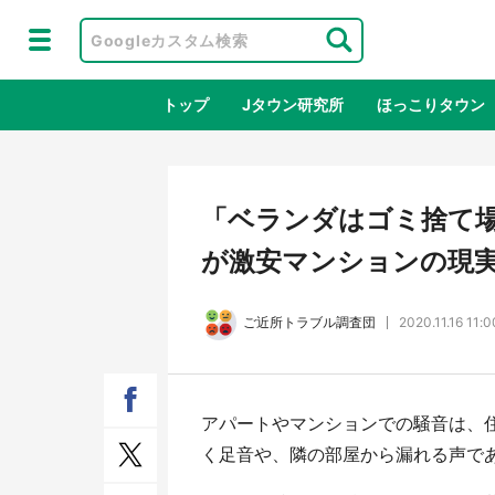
トップ
Jタウン研究所
ほっこりタウン
地域×二次
「ベランダはゴミ捨て
が激安マンションの現実
ご近所トラブル調査団
2020.11.16 11:0
アパートやマンションでの騒音は、
ラプラス・ダークネスが栃木県を征
『薬
く足音や、隣の部屋から漏れる声で
服！？ 県公式プロモ動画で「聖地」
に入
が生産されてます【7／31～1／31】
ラボ