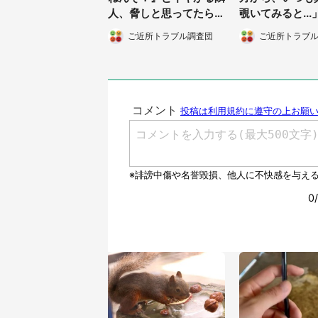
人、脅しと思ってたら本
覗いてみると..
物が来た...」（岡山県・
都・40代女性）
ご近所トラブル調査団
ご近所トラブ
30代男性）