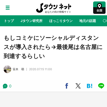
全国
トップ
Jタウン研究所
ほっこりタウン
地元の話題
〇
地域×二次元
絶景
あの時はありがとう
物語がはじ
もしコミケにソーシャルディスタン
スが導入されたら→最後尾は名古屋に
アニメ『はたらく細胞』と神奈川県の3度目コ
到達するらしい
ラボ 作品の世界観通じて「小児がん」学べる
【8／10～31※平日限定】
笹木 萌
2020.07.15 11:00
鳥取・境港「ゲゲゲの妖怪楽園」限定だった鬼
太郎グッズ買える 銀座・博品館TOY PARKへ
急げ【8／8～31】
0
ラプラス・ダークネスが栃木県を征服！？ 県
公式プロモ動画で「聖地」が生産されてます
【7／31～1／31】