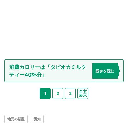
消費カロリーは「タピオカミルク
続きを読む
ティー40杯分」
全文
1
2
3
表示
地元の話題
愛知