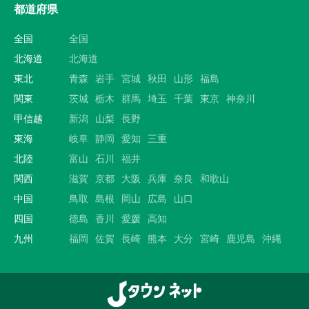
都道府県
全国
全国
北海道
北海道
東北
青森
岩手
宮城
秋田
山形
福島
関東
茨城
栃木
群馬
埼玉
千葉
東京
神奈川
甲信越
新潟
山梨
長野
東海
岐阜
静岡
愛知
三重
北陸
富山
石川
福井
関西
滋賀
京都
大阪
兵庫
奈良
和歌山
中国
鳥取
島根
岡山
広島
山口
四国
徳島
香川
愛媛
高知
九州
福岡
佐賀
長崎
熊本
大分
宮崎
鹿児島
沖縄