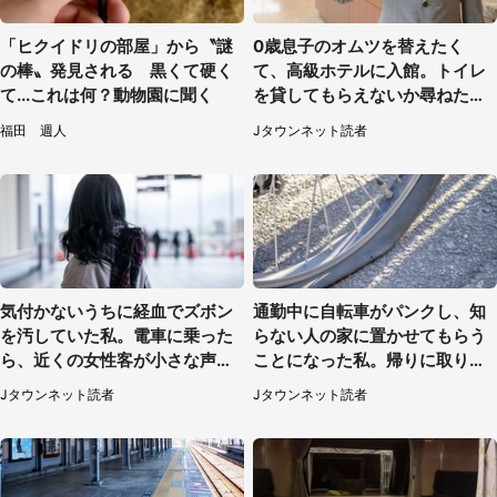
「ヒクイドリの部屋」から〝謎
0歳息子のオムツを替えたく
の棒〟発見される 黒くて硬く
て、高級ホテルに入館。トイレ
て...これは何？動物園に聞く
を貸してもらえないか尋ねたら
→神対応に感動
福田 週人
Jタウンネット読者
気付かないうちに経血でズボン
通勤中に自転車がパンクし、知
を汚していた私。電車に乗った
らない人の家に置かせてもらう
ら、近くの女性客が小さな声で
ことになった私。帰りに取りに
（千葉県・10代女性）
行くと、なんと...（東京都・40
Jタウンネット読者
Jタウンネット読者
代女性）