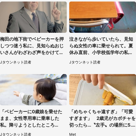
梅田の地下街でベビーカーを押
泣きながら歩いていたら、見知
しつつ迷う私に、見知らぬおじ
らぬ女性の車に乗せられて。夏
いさんがわざわざ声をかけてき
休み直前、小学校低学年の私に
て（兵庫県・30代女性）
起きたこと（広島県・30代女
Jタウンネット読者
Jタウンネット読者
性）
「ベビーカーに0歳娘を乗せた
「めちゃくちゃ遠すぎ」「可愛
まま、女性専用車に乗車した
すぎます」 2歳児がカボチャを
私。降りようとしたところ
切ったら...〝左手〟の場所に5.3
で...」（大阪府・30代女性）
万人もん絶
Jタウンネット読者
Met