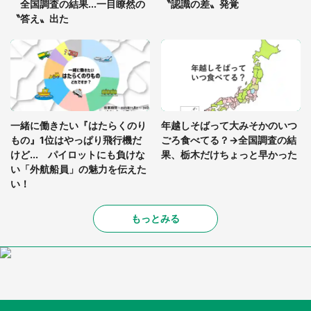
全国調査の結果...一目瞭然の
〝認識の差〟発覚
〝答え〟出た
一緒に働きたい『はたらくのり
年越しそばって大みそかのいつ
もの』1位はやっぱり飛行機だ
ごろ食べてる？→全国調査の結
けど... パイロットにも負けな
果、栃木だけちょっと早かった
い「外航船員」の魅力を伝えた
い！
もっとみる