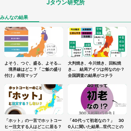
Jタウン研究所
「孫にあげると思って、あなたにこれをあげる」
真夏の山道で見知らぬお婆さんに握らされたもの
（山口県・30代女性）
みんなの結果
「ゾワゾワする」「本当に気持ち悪い」 道端でバ
グっちゃってた〝野生の野菜〟に6.5万人戦慄
「閉所恐怖症の私は新幹線で大パニック。隣席の青
年に『手を繋いで』とお願いしたら...」 体験談に
よそう、つぐ、盛る、よそる...
大判焼き、今川焼き、回転焼
8万人感動
境界線はどこ？「ご飯の盛り
き... 結局アイツは何なのか？
付け」表現マップ
全国調査の結果がコチラ
「富豪すぎ」1歳息子の〝店頭駄々こね〟の内容に1.
7万人驚がく 「お菓子売り場ならまだしも...」「ハ
ードル高い」
あまりにも四角すぎる猫、激写される 「これもう
座布団だろ」「食パンの耳」と1.4万人困惑
「ホット」の一言でホットコー
「40代って初老なの？」 30
ヒー注文する人はどこに居る？
0人に聞いた結果...世代ごとの