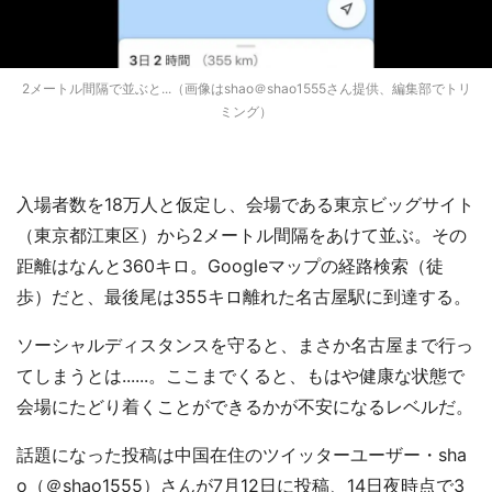
2メートル間隔で並ぶと...（画像はshao＠shao1555さん提供、編集部でトリ
ミング）
入場者数を18万人と仮定し、会場である東京ビッグサイト
（東京都江東区）から2メートル間隔をあけて並ぶ。その
距離はなんと360キロ。Googleマップの経路検索（徒
歩）だと、最後尾は355キロ離れた名古屋駅に到達する。
ソーシャルディスタンスを守ると、まさか名古屋まで行っ
てしまうとは......。ここまでくると、もはや健康な状態で
会場にたどり着くことができるかが不安になるレベルだ。
話題になった投稿は中国在住のツイッターユーザー・sha
o（＠shao1555）さんが7月12日に投稿、14日夜時点で3