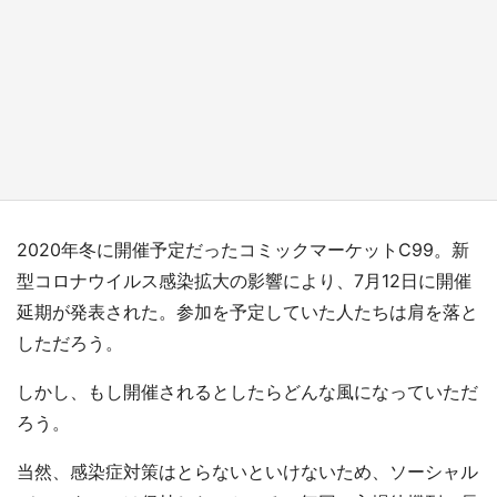
『薬屋のひとりごと』の〝舞〟の世界に入り込
む 六本木ヒルズ展望台でコラボ、本邦初公開
の「猫猫像」も【8／1～10／26】
もっとみる
2020年冬に開催予定だったコミックマーケットC99。新
型コロナウイルス感染拡大の影響により、7月12日に開催
延期が発表された。参加を予定していた人たちは肩を落と
しただろう。
しかし、もし開催されるとしたらどんな風になっていただ
ろう。
当然、感染症対策はとらないといけないため、ソーシャル