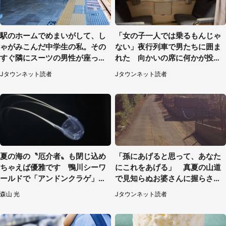
駅のホームでめまいがして、し
「女の子一人では乗るもんじゃ
ゃがみこんだ中学生の私。その
ない」夜行列車で男たちに囲ま
すぐ隣にスーツの男性が座って
れた 向かいの席に何かが投げ
きて（千葉県・20代女性）
られて（秋田県・60代女性）
Jタウンネット読者
Jタウンネット読者
夏の海の〝厄介者〟も閉じ込め
「孫にあげると思って、あなた
ちゃえば優雅です 鴨川シーワ
にこれをあげる」 真夏の山道
ールドで「アンドンクラゲ」期
で見知らぬお婆さんに握らされ
間限定展示【7／29～】
たもの（山口県・30代女性）
森山 光
Jタウンネット読者