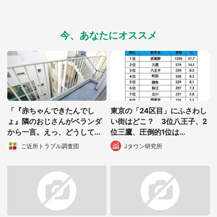
今、あなたにオススメ
都道府選択
「『赤ちゃんできたんでし
東京の「24区目」にふさわし
ょ』隣のおじさんがベランダ
い街はどこ？ 3位八王子、2
から一言。えっ、どうして知
位三鷹、圧倒的1位は...
ってるの...？」（東京都・30
ご近所トラブル調査団
Jタウン研究所
代女性）