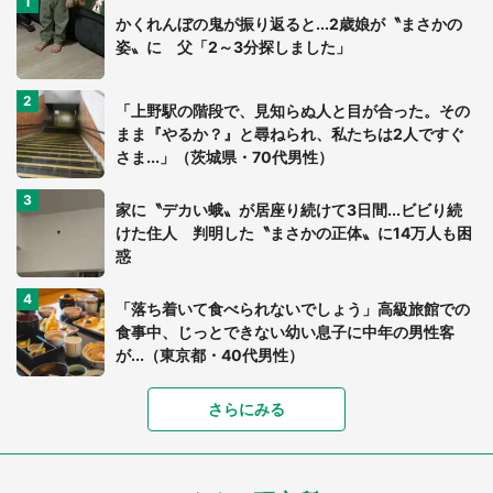
かくれんぼの鬼が振り返ると...2歳娘が〝まさかの
姿〟に 父「2～3分探しました」
「上野駅の階段で、見知らぬ人と目が合った。その
まま『やるか？』と尋ねられ、私たちは2人ですぐ
さま...」（茨城県・70代男性）
家に〝デカい蛾〟が居座り続けて3日間...ビビり続
けた住人 判明した〝まさかの正体〟に14万人も困
惑
「落ち着いて食べられないでしょう」高級旅館での
食事中、じっとできない幼い息子に中年の男性客
が...（東京都・40代男性）
さらにみる
「可愛いのにホラー」「事件性を感じる」 ふわふ
わアザラシの〝赤い異変〟に3.2万人戦慄