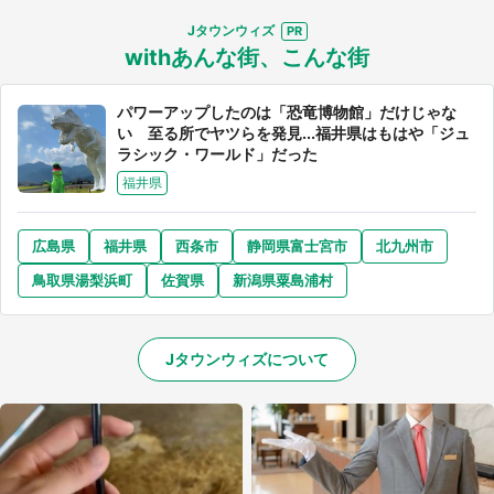
Jタウンウィズ
withあんな街、こんな街
パワーアップしたのは「恐竜博物館」だけじゃな
い 至る所でヤツらを発見...福井県はもはや「ジュ
ラシック・ワールド」だった
福井県
広島県
福井県
西条市
静岡県富士宮市
北九州市
鳥取県湯梨浜町
佐賀県
新潟県粟島浦村
Jタウンウィズについて