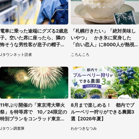
電車に乗った途端にグズる2歳息
「札幌行きたい」「絶対美味し
子。空いた席に座ったら、隣の
いやつ」 かき氷に変身した
怖そうな男性客が息子の帽子に
「白い恋人」に8000人が熱視
手を伸ばし（千葉県・40代女
線【期間限定】
Jタウンネット読者
ころんころ
性）
11年ぶり開催の「東京湾大華火
8月まで楽しめる！ 都内でブ
祭」を特等席で 10／24限定の
ルーベリー狩りができる農園3
特別プランをコンラッド東京が
選【2026年夏】
販売【8／3～10／16】
Jタウン調査隊
わかつきなつみ