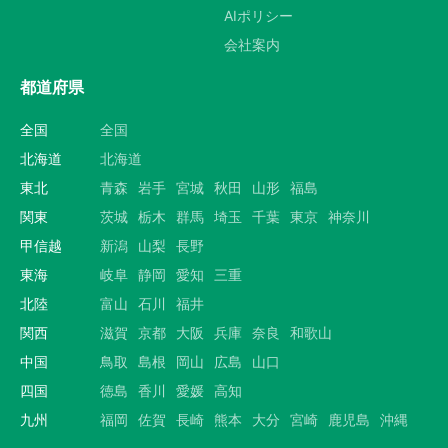
AIポリシー
会社案内
都道府県
全国
全国
北海道
北海道
東北
青森
岩手
宮城
秋田
山形
福島
関東
茨城
栃木
群馬
埼玉
千葉
東京
神奈川
甲信越
新潟
山梨
長野
東海
岐阜
静岡
愛知
三重
北陸
富山
石川
福井
関西
滋賀
京都
大阪
兵庫
奈良
和歌山
中国
鳥取
島根
岡山
広島
山口
四国
徳島
香川
愛媛
高知
九州
福岡
佐賀
長崎
熊本
大分
宮崎
鹿児島
沖縄