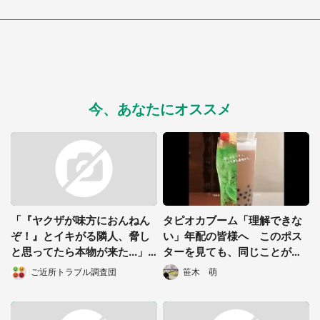
今、あなたにオススメ
「『ヤクザが味方におんねん
タピオカブーム「理解できな
ぞ！』とイキがる隣人、脅し
い」年配の皆様へ このポス
と思ってたら本物が来た...」
ターを見ても、同じことが言
（岡山県・30代男性）
えますか？
ご近所トラブル調査団
笹木 萌
都道府選択