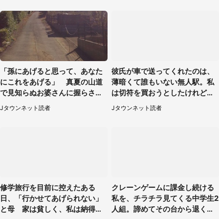
「孫にあげると思って、あなた
彼氏が車で送ってくれたのは、
にこれをあげる」 真夏の山道
薄暗くて誰もいない無人駅。私
で見知らぬお婆さんに握らされ
は切符を買おうとしたけれど
たもの（山口県・30代女性）
（山形県・20代女性）
Jタウンネット読者
Jタウンネット読者
修学旅行を目前に控えたある
クレーンゲームに課金し続ける
日、「行かせてあげられない」
私を、チラチラ見てくる中学生2
と母 家は貧しく、私は納得し
人組。諦めてその台から退く