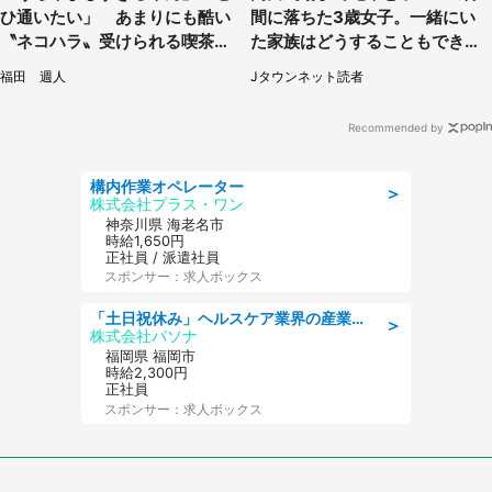
ひ通いたい」 あまりにも酷い
間に落ちた3歳女子。一緒にい
〝ネコハラ〟受けられる喫茶店
た家族はどうすることもできな
に5.3万人驚がく
くて...（埼玉県・50代女性）
福田 週人
Jタウンネット読者
Recommended by
構内作業オペレーター
＞
株式会社プラス・ワン
神奈川県 海老名市
時給1,650円
正社員 / 派遣社員
スポンサー：求人ボックス
「土日祝休み」ヘルスケア業界の産業保健師/高時給/未経験OK/要資格:保健師、正看護師
＞
株式会社パソナ
福岡県 福岡市
時給2,300円
正社員
スポンサー：求人ボックス