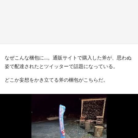
『薬屋のひとりごと』の〝舞〟の世界に入り込
む 六本木ヒルズ展望台でコラボ、本邦初公開
の「猫猫像」も【8／1～10／26】
もっとみる
なぜこんな梱包に...。通販サイトで購入した斧が、思わぬ
姿で配達されたとツイッターで話題になっている。
どこか妄想をかき立てる斧の梱包がこちらだ。