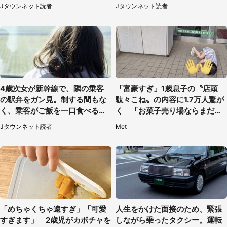
たけれど...（北海道・70代以上
と、後ろから声が（東京都・40
Jタウンネット読者
Jタウンネット読者
女性）
代女性）
4歳次女が新幹線で、隣の乗客
「富豪すぎ」1歳息子の〝店頭
の駅弁をガン見。制する間もな
駄々こね〟の内容に1.7万人驚が
く、乗客がご飯を一口食べると
く 「お菓子売り場ならまだし
（茨城県・50代女性）
も...」「ハードル高い」
Jタウンネット読者
Met
「めちゃくちゃ遠すぎ」「可愛
人生をかけた面接のため、緊張
すぎます」 2歳児がカボチャを
しながら乗ったタクシー。運転