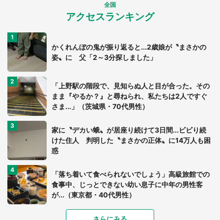
全国
アクセスランキング
かくれんぼの鬼が振り返ると...2歳娘が〝まさかの
姿〟に 父「2～3分探しました」
「上野駅の階段で、見知らぬ人と目が合った。その
まま『やるか？』と尋ねられ、私たちは2人ですぐ
さま...」（茨城県・70代男性）
家に〝デカい蛾〟が居座り続けて3日間...ビビり続
けた住人 判明した〝まさかの正体〟に14万人も困
惑
「落ち着いて食べられないでしょう」高級旅館での
食事中、じっとできない幼い息子に中年の男性客
が...（東京都・40代男性）
さらにみる