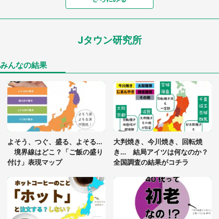
「可愛いのにホラー」「事件性を感じる」 ふわふ
わアザラシの〝赤い異変〟に3.2万人戦慄
Jタウン研究所
「孫にあげると思って、あなたにこれをあげる」
真夏の山道で見知らぬお婆さんに握らされたもの
（山口県・30代女性）
みんなの結果
「ゾワゾワする」「本当に気持ち悪い」 道端でバ
グっちゃってた〝野生の野菜〟に6.5万人戦慄
「閉所恐怖症の私は新幹線で大パニック。隣席の青
年に『手を繋いで』とお願いしたら...」 体験談に
よそう、つぐ、盛る、よそる...
大判焼き、今川焼き、回転焼
8万人感動
境界線はどこ？「ご飯の盛り
き... 結局アイツは何なのか？
付け」表現マップ
全国調査の結果がコチラ
「富豪すぎ」1歳息子の〝店頭駄々こね〟の内容に1.
7万人驚がく 「お菓子売り場ならまだしも...」「ハ
ードル高い」