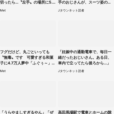
切ったら...〝左手〟の場所に5.3
手のおじさんが、スーツ姿の私
万人もん絶
を見て...（福岡県・30代女性）
Met
Jタウンネット読者
フグだけど、丸ごといっても
「妊娠中の通勤電車で、毎日一
〝無毒〟です 可愛すぎる和菓
緒だったおじいさん。ある日、
子に4.7万人夢中「ふぐぅ～」
車内で立ってたら後ろから...」
「職人の技ですね」
Met
Jタウンネット読者
「うらやましすぎるやん」「ぜ
高田馬場駅で電車とホームの隙