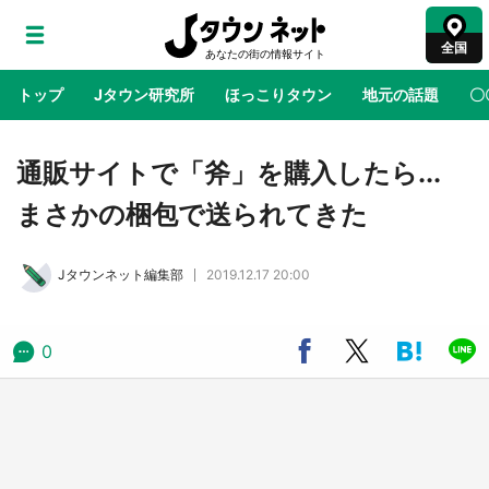
全国
トップ
Jタウン研究所
ほっこりタウン
地元の話題
〇
地域×二次元
絶景
あの時はありがとう
物語がはじ
通販サイトで「斧」を購入したら...
まさかの梱包で送られてきた
アニメ『はたらく細胞』と神奈川県の3度目コ
ラボ 作品の世界観通じて「小児がん」学べる
Jタウンネット編集部
2019.12.17 20:00
【8／10～31※平日限定】
鳥取・境港「ゲゲゲの妖怪楽園」限定だった鬼
0
太郎グッズ買える 銀座・博品館TOY PARKへ
急げ【8／8～31】
ラプラス・ダークネスが栃木県を征服！？ 県
公式プロモ動画で「聖地」が生産されてます
【7／31～1／31】