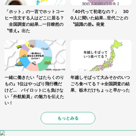
あまりにも四角すぎる猫、激写される 「これもう
座布団だろ」「食パンの耳」と1.4万人困惑
「ホット」の一言でホットコー
「40代って初老なの？」 30
ヒー注文する人はどこに居る？
0人に聞いた結果...世代ごとの
全国調査の結果...一目瞭然の
〝認識の差〟発覚
〝答え〟出た
一緒に働きたい『はたらくのり
年越しそばって大みそかのいつ
もの』1位はやっぱり飛行機だ
ごろ食べてる？→全国調査の結
けど... パイロットにも負けな
果、栃木だけちょっと早かった
い「外航船員」の魅力を伝えた
い！
もっとみる