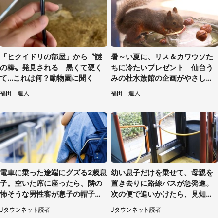
「ヒクイドリの部屋」から〝謎
暑～い夏に、リス＆カワウソた
の棒〟発見される 黒くて硬く
ちに冷たいプレゼント 仙台う
て...これは何？動物園に聞く
みの杜水族館の企画がやさしい
【7／31～8／23】
福田 週人
福田 週人
電車に乗った途端にグズる2歳息
幼い息子だけを乗せて、母親を
子。空いた席に座ったら、隣の
置き去りに路線バスが急発進。
怖そうな男性客が息子の帽子に
次の便で追いかけたら、見知ら
手を伸ばし（千葉県・40代女
ぬ若い女性が（京都府・60代女
Jタウンネット読者
Jタウンネット読者
性）
性）