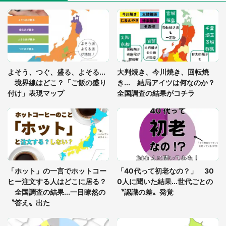
「ゾワゾワする」「本当に気持ち悪い」 道端でバ
グっちゃってた〝野生の野菜〟に6.5万人戦慄
あまりにも四角すぎる猫、激写される 「これもう
よそう、つぐ、盛る、よそる...
大判焼き、今川焼き、回転焼
座布団だろ」「食パンの耳」と1.4万人困惑
境界線はどこ？「ご飯の盛り
き... 結局アイツは何なのか？
付け」表現マップ
全国調査の結果がコチラ
「修学旅行に途中参加する娘を送って行ったら、真
っ暗な道で遭難状態。なんとか見つけた民家に助け
を求めると、住人の男性が...」
「孫にあげると思って、あなたにこれをあげる」
真夏の山道で見知らぬお婆さんに握らされたもの
「ホット」の一言でホットコー
「40代って初老なの？」 30
（山口県・30代女性）
ヒー注文する人はどこに居る？
0人に聞いた結果...世代ごとの
全国調査の結果...一目瞭然の
〝認識の差〟発覚
〝答え〟出た