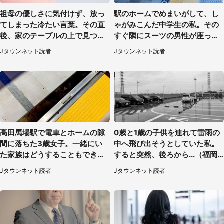
祖母の優しさに気付けず、放っ
駅のホームでめまいがして、し
てしまった冷たい言葉。その直
ゃがみこんだ中学生の私。その
後、家のテーブルの上で見つけ
すぐ隣にスーツの男性が座って
たものは（福岡県・30代女性）
きて（千葉県・20代女性）
Jタウンネット読者
Jタウンネット読者
高田馬場駅で電車とホームの隙
0歳と1歳の子供を連れて雷雨の
間に落ちた3歳女子。一緒にい
中へ飛び出そうとしていた私。
た家族はどうすることもできな
すると突然、後ろから...（福岡
くて...（埼玉県・50代女性）
県・30代女性）
Jタウンネット読者
Jタウンネット読者