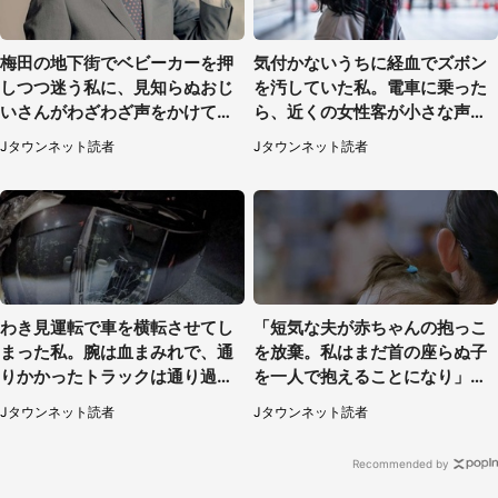
梅田の地下街でベビーカーを押
気付かないうちに経血でズボン
しつつ迷う私に、見知らぬおじ
を汚していた私。電車に乗った
いさんがわざわざ声をかけてき
ら、近くの女性客が小さな声で
て（兵庫県・30代女性）
（千葉県・10代女性）
Jタウンネット読者
Jタウンネット読者
わき見運転で車を横転させてし
「短気な夫が赤ちゃんの抱っこ
まった私。腕は血まみれで、通
を放棄。私はまだ首の座らぬ子
りかかったトラックは通り過ぎ
を一人で抱えることになり」
ていき...（福岡県・30代女性）
（岩手県・40代女性）
Jタウンネット読者
Jタウンネット読者
Recommended by