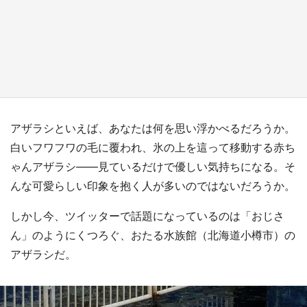
『小林さんちのメイドラゴン』と舞台のモデ
ル・越谷がコラボ 田んぼアートの見頃にあわ
せて企画続々【7／31～】
もっとみる
アザラシといえば、あなたは何を思い浮かべるだろうか。
白いフワフワの毛に覆われ、氷の上を這って移動する赤ち
ゃんアザラシ――見ているだけで優しい気持ちになる。そ
んな可愛らしい印象を抱く人が多いのではないだろうか。
しかし今、ツイッターで話題になっているのは「おじさ
ん」のようにくつろぐ、おたる水族館（北海道小樽市）の
アザラシだ。