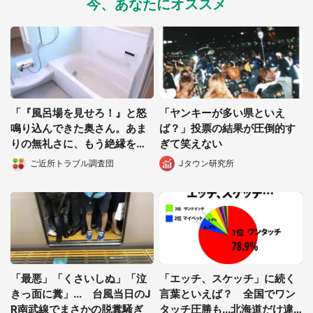
今、あなたにオススメ
都道府選択
「『風呂場を見せろ！』と怒
「ヤンキーが多い県といえ
鳴り込んできた奥さん。あま
ば？」投票の結果が圧倒的す
りの無礼さに、もう絶縁を決
ぎて笑えない
めました」（都道府県不明・
ご近所トラブル調査団
Jタウン研究所
女性）
「最悪」「くさいしぬ」「泣
「エッチ、スケッチ」に続く
きっ面に糞」... 台風当日のJ
言葉といえば？ 全国でワン
R南武線でまさかの脱糞騒ぎ
タッチ圧勝も...北海道だけ違