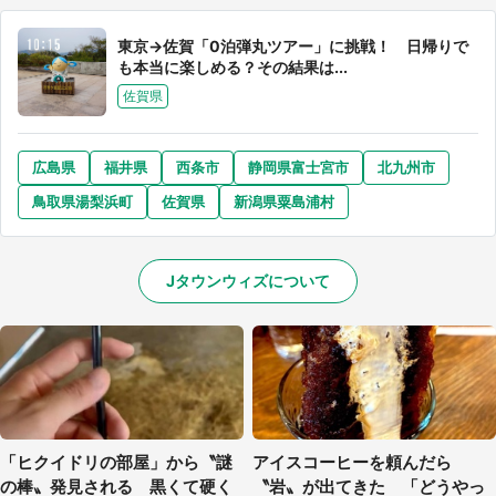
東京→佐賀「0泊弾丸ツアー」に挑戦！ 日帰りで
も本当に楽しめる？その結果は...
佐賀県
広島県
福井県
西条市
静岡県富士宮市
北九州市
鳥取県湯梨浜町
佐賀県
新潟県粟島浦村
Jタウンウィズについて
「ヒクイドリの部屋」から〝謎
アイスコーヒーを頼んだら
の棒〟発見される 黒くて硬く
〝岩〟が出てきた 「どうやっ