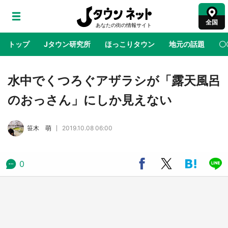
全国
トップ
Jタウン研究所
ほっこりタウン
地元の話題
〇
地域×二次元
絶景
あの時はありがとう
物語がはじ
水中でくつろぐアザラシが「露天風呂
のおっさん」にしか見えない
ラプラス・ダークネスが栃木県を征服！？ 県
公式プロモ動画で「聖地」が生産されてます
笹木 萌
2019.10.08 06:00
【7／31～1／31】
『薬屋のひとりごと』の〝舞〟の世界に入り込
0
む 六本木ヒルズ展望台でコラボ、本邦初公開
の「猫猫像」も【8／1～10／26】
日向翔陽＆影山飛雄が笹かまを食べる！ アニ
メ『ハイキュー！！』×老舗「鐘崎」コラボで
限定グッズも【8／1～31】