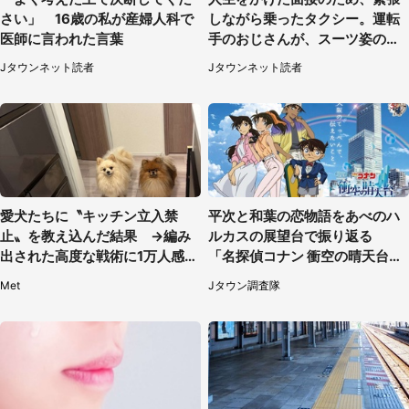
さい」 16歳の私が産婦人科で
しながら乗ったタクシー。運転
医師に言われた言葉
手のおじさんが、スーツ姿の私
を見て...（福岡県・30代女性）
Jタウンネット読者
Jタウンネット読者
愛犬たちに〝キッチン立入禁
平次と和葉の恋物語をあべのハ
止〟を教え込んだ結果 →編み
ルカスの展望台で振り返る
出された高度な戦術に1万人感心
「名探偵コナン 衝空の晴天台
「ルールギリギリを攻めるの賢
（ハルカス）」コラボメニュー
Met
Jタウン調査隊
い」
も恋の味【7／24～11／29】