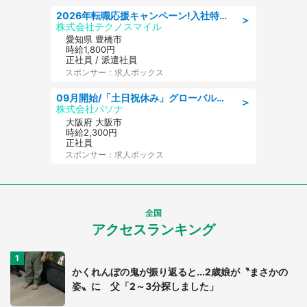
2026年転職応援キャンペーン!入社特典58万円/デンソーで働こう!自動車工場で小型部品の検査業務 denso aichi
＞
株式会社テクノスマイル
愛知県 豊橋市
時給1,800円
正社員 / 派遣社員
スポンサー：求人ボックス
09月開始/「土日祝休み」グローバル企業での産業保健のお仕事/保健師/高時給/残業なし/服装自由
＞
株式会社パソナ
大阪府 大阪市
時給2,300円
正社員
スポンサー：求人ボックス
全国
アクセスランキング
かくれんぼの鬼が振り返ると...2歳娘が〝まさかの
姿〟に 父「2～3分探しました」