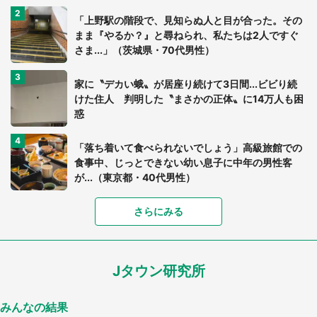
「上野駅の階段で、見知らぬ人と目が合った。その
まま『やるか？』と尋ねられ、私たちは2人ですぐ
さま...」（茨城県・70代男性）
家に〝デカい蛾〟が居座り続けて3日間...ビビり続
けた住人 判明した〝まさかの正体〟に14万人も困
惑
「落ち着いて食べられないでしょう」高級旅館での
食事中、じっとできない幼い息子に中年の男性客
が...（東京都・40代男性）
「富豪すぎ」1歳息子の〝店頭駄々こね〟の内容に1.
さらにみる
7万人驚がく 「お菓子売り場ならまだしも...」「ハ
ードル高い」
Jタウン研究所
「閉所恐怖症の私は新幹線で大パニック。隣席の青
年に『手を繋いで』とお願いしたら...」 体験談に
8万人感動
みんなの結果