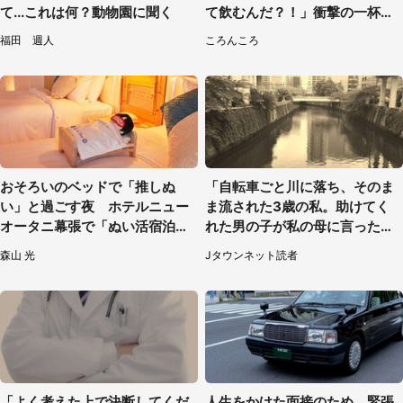
て...これは何？動物園に聞く
て飲むんだ？！」衝撃の一杯が
話題
福田 週人
ころんころ
おそろいのベッドで「推しぬ
「自転車ごと川に落ち、そのま
い」と過ごす夜 ホテルニュー
ま流された3歳の私。助けてく
オータニ幕張で「ぬい活宿泊プ
れた男の子が私の母に言ったの
ラン」開始【8／8～3／31】
は...」（千葉県・20代女性）
森山 光
Jタウンネット読者
「よく考えた上で決断してくだ
人生をかけた面接のため、緊張