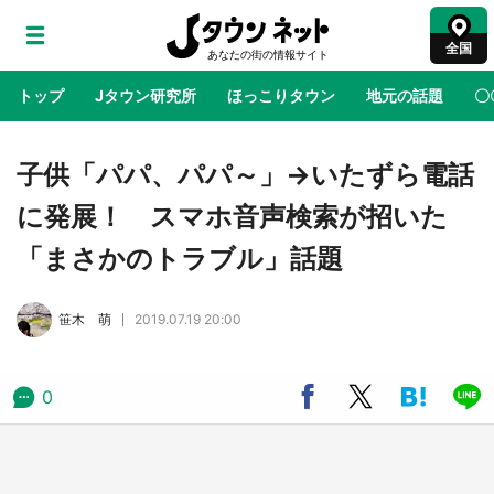
全国
トップ
Jタウン研究所
ほっこりタウン
地元の話題
〇
地域×二次元
絶景
あの時はありがとう
物語がはじ
子供「パパ、パパ～」→いたずら電話
に発展！ スマホ音声検索が招いた
ラプラス・ダークネスが栃木県を征服！？ 県
「まさかのトラブル」話題
公式プロモ動画で「聖地」が生産されてます
【7／31～1／31】
笹木 萌
2019.07.19 20:00
『薬屋のひとりごと』の〝舞〟の世界に入り込
む 六本木ヒルズ展望台でコラボ、本邦初公開
の「猫猫像」も【8／1～10／26】
0
日向翔陽＆影山飛雄が笹かまを食べる！ アニ
メ『ハイキュー！！』×老舗「鐘崎」コラボで
限定グッズも【8／1～31】