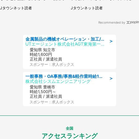
県・30代女性）
は...」（千葉県・20代女性）
Jタウンネット読者
Jタウンネット読者
Recommended by
金属製品の機械オペレーション・加工/寮完備/日払い/工場・製造
＞
UTエージェント株式会社AGT東海第一CU
愛知県 知立市
時給1,600円
正社員 / 派遣社員
スポンサー：求人ボックス
一般事務・OA事務/事務&軽作業時給1500円土日祝休み各種社保完備
＞
株式会社シスムエンジニアリング
愛知県 豊橋市
時給1,500円～
正社員 / 派遣社員
スポンサー：求人ボックス
全国
アクセスランキング