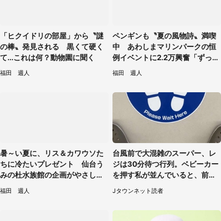
「ヒクイドリの部屋」から〝謎
ペンギンも〝夏の風物詩〟満喫
の棒〟発見される 黒くて硬く
中 あわしまマリンパークの恒
て...これは何？動物園に聞く
例イベントに2.2万興奮「ずっと
見てたい」
福田 週人
福田 週人
暑～い夏に、リス＆カワウソた
台風前で大混雑のスーパー、レ
ちに冷たいプレゼント 仙台う
ジは30分待つ行列。ベビーカー
みの杜水族館の企画がやさしい
を押す私が並んでいると、前の
【7／31～8／23】
男性客が...
福田 週人
Jタウンネット読者