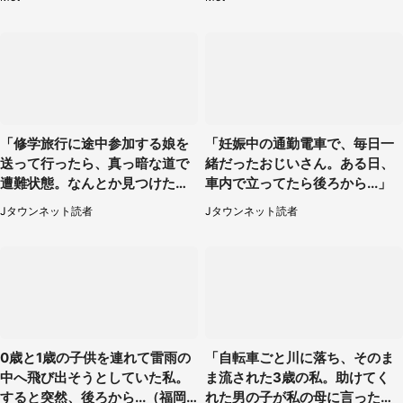
「修学旅行に途中参加する娘を
「妊娠中の通勤電車で、毎日一
送って行ったら、真っ暗な道で
緒だったおじいさん。ある日、
遭難状態。なんとか見つけた民
車内で立ってたら後ろから...」
家に助けを求めると、住人の男
Jタウンネット読者
Jタウンネット読者
性が...」
0歳と1歳の子供を連れて雷雨の
「自転車ごと川に落ち、そのま
中へ飛び出そうとしていた私。
ま流された3歳の私。助けてく
すると突然、後ろから...（福岡
れた男の子が私の母に言ったの