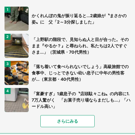
かくれんぼの鬼が振り返ると...2歳娘が〝まさかの
姿〟に 父「2～3分探しました」
「上野駅の階段で、見知らぬ人と目が合った。その
まま『やるか？』と尋ねられ、私たちは2人ですぐ
さま...」（茨城県・70代男性）
「落ち着いて食べられないでしょう」高級旅館での
食事中、じっとできない幼い息子に中年の男性客
が...（東京都・40代男性）
「富豪すぎ」1歳息子の〝店頭駄々こね〟の内容に1.
7万人驚がく 「お菓子売り場ならまだしも...」「ハ
ードル高い」
さらにみる
あまりにも四角すぎる猫、激写される 「これもう
座布団だろ」「食パンの耳」と1.4万人困惑