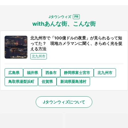
Jタウンウィズ
withあんな街、こんな街
北九州市で「100億ドルの夜景」が見られるって知
ってた？ 現地カメラマンに聞く、きらめく光を捉
える方法
北九州市
広島県
福井県
西条市
静岡県富士宮市
北九州市
鳥取県湯梨浜町
佐賀県
新潟県粟島浦村
Jタウンウィズについて