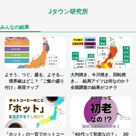
Jタウン研究所
家に〝デカい蛾〟が居座り続けて3日間...ビビり続
けた住人 判明した〝まさかの正体〟に14万人も困
惑
みんなの結果
「○○がない街に住んでいます」住人の呟きに30万
人驚がく 何が存在しないか、あなたはわかる？
「閉所恐怖症の私は新幹線で大パニック。隣席の青
年に『手を繋いで』とお願いしたら...」 体験談に
よそう、つぐ、盛る、よそる...
大判焼き、今川焼き、回転焼
8万人感動
境界線はどこ？「ご飯の盛り
き... 結局アイツは何なのか？
付け」表現マップ
全国調査の結果がコチラ
梅田の地下街でベビーカーを押しつつ迷う私に、見
知らぬおじいさんがわざわざ声をかけてきて（兵庫
県・30代女性）
「ゾワゾワする」「本当に気持ち悪い」 道端でバ
グっちゃってた〝野生の野菜〟に6.5万人戦慄
「ホット」の一言でホットコー
「40代って初老なの？」 30