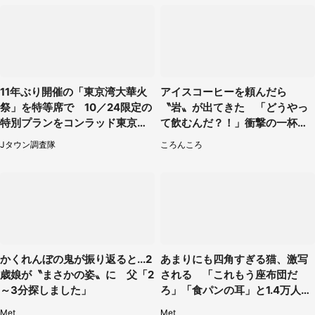
11年ぶり開催の「東京湾大華火
アイスコーヒーを頼んだら
祭」を特等席で 10／24限定の
〝岩〟が出てきた 「どうやっ
特別プランをコンラッド東京が
て飲むんだ？！」衝撃の一杯が
販売【8／3～10／16】
話題
Jタウン調査隊
ころんころ
かくれんぼの鬼が振り返ると...2
あまりにも四角すぎる猫、激写
歳娘が〝まさかの姿〟に 父「2
される 「これもう座布団だ
～3分探しました」
ろ」「食パンの耳」と1.4万人困
惑
Met
Met