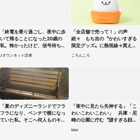
「終電を乗り過ごし、夜中に歩
「全店舗で売って！」の声
いて帰ることになった20歳の
続々 もち吉の〝かわいすぎる
私。怖かったけど、信号待ちの
限定グッズ〟に熱視線→買える
車に道を尋ねたら...」（埼玉
のは地元だけ？本社に聞く
Jタウンネット読者
ころんころ
県・60代女性）
「夏のディズニーランドでフラ
「夜中に見たら失神する」「こ
フラになり、ベンチで横になっ
わいこわいこわい」 兵庫・尼
ていた私。そこへ何人ものキャ
崎の公園に佇む〝謎すぎる顔〟
ストがやってきて」（埼玉県・2
に1.3万人戦慄
Met
0代女性）