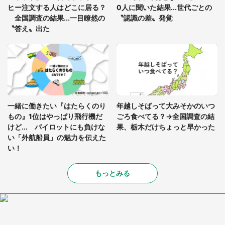
ヒー注文する人はどこに居る？
0人に聞いた結果...世代ごとの
全国調査の結果...一目瞭然の
〝認識の差〟発覚
〝答え〟出た
一緒に働きたい『はたらくのり
年越しそばって大みそかのいつ
もの』1位はやっぱり飛行機だ
ごろ食べてる？→全国調査の結
けど... パイロットにも負けな
果、栃木だけちょっと早かった
い「外航船員」の魅力を伝えた
い！
もっとみる