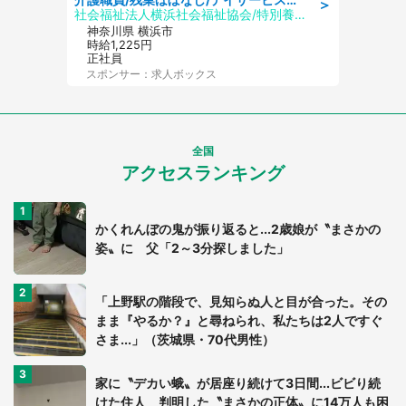
＞
社会福祉法人横浜社会福祉協会/特別養護老人ホーム 南太田ホーム
神奈川県 横浜市
時給1,225円
正社員
スポンサー：求人ボックス
全国
アクセスランキング
かくれんぼの鬼が振り返ると...2歳娘が〝まさかの
姿〟に 父「2～3分探しました」
「上野駅の階段で、見知らぬ人と目が合った。その
まま『やるか？』と尋ねられ、私たちは2人ですぐ
さま...」（茨城県・70代男性）
家に〝デカい蛾〟が居座り続けて3日間...ビビり続
けた住人 判明した〝まさかの正体〟に14万人も困