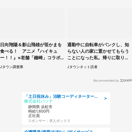
日向翔陽＆影山飛雄が笹かまを
通勤中に自転車がパンクし、知
食べる！ アニメ『ハイキュ
らない人の家に置かせてもらう
ー！！』×老舗「鐘崎」コラボ
ことになった私。帰りに取りに
で限定グッズも【8／1～31】
行くと、なんと...（東京都・40
Jタウン調査隊
Jタウンネット読者
代女性）
Recommended by
「土日祝休み」治験コーディネーターのお仕事/未経験OK
＞
株式会社パソナ
静岡県 浜松市
時給1,600円
正社員
スポンサー：求人ボックス
介護職員/残業ほぼなし/デイサービスの介護職/日勤のみ