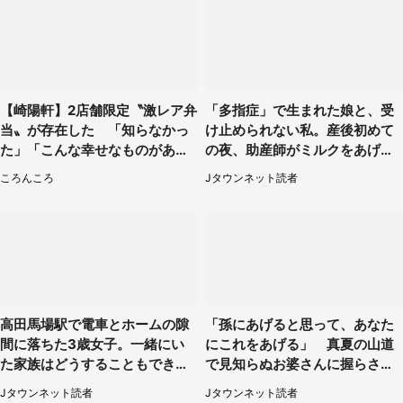
【崎陽軒】2店舗限定〝激レア弁
「多指症」で生まれた娘と、受
当〟が存在した 「知らなかっ
け止められない私。産後初めて
た」「こんな幸せなものがあっ
の夜、助産師がミルクをあげて
たなんて...」
るのを見て...（静岡県・20代女
ころんころ
Jタウンネット読者
性）
高田馬場駅で電車とホームの隙
「孫にあげると思って、あなた
間に落ちた3歳女子。一緒にい
にこれをあげる」 真夏の山道
た家族はどうすることもできな
で見知らぬお婆さんに握らされ
くて...（埼玉県・50代女性）
たもの（山口県・30代女性）
Jタウンネット読者
Jタウンネット読者