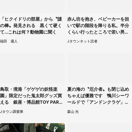
「ヒクイドリの部屋」から〝謎
赤ん坊を抱き、ベビーカーを担
の棒〟発見される 黒くて硬く
いで駅の階段を降りる私。半分
て...これは何？動物園に聞く
くらい行ったところで若い男性
が...（埼玉県・50代女性）
福田 週人
Jタウンネット読者
鳥取・境港「ゲゲゲの妖怪楽
夏の海の〝厄介者〟も閉じ込め
園」限定だった鬼太郎グッズ買
ちゃえば優雅です 鴨川シーワ
える 銀座・博品館TOY PARK
ールドで「アンドンクラゲ」期
へ急げ【8／8～31】
間限定展示【7／29～】
Jタウン調査隊
森山 光