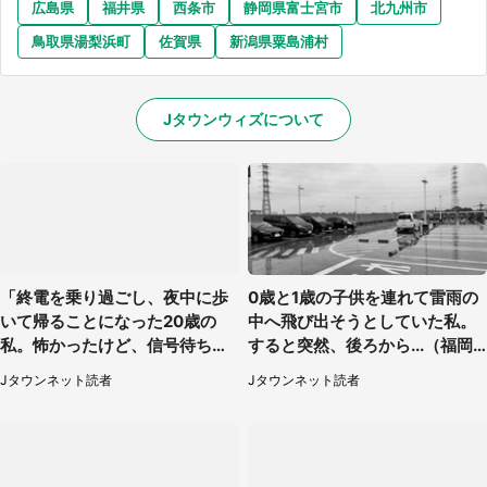
広島県
福井県
西条市
静岡県富士宮市
北九州市
鳥取県湯梨浜町
佐賀県
新潟県粟島浦村
Jタウンウィズについて
「終電を乗り過ごし、夜中に歩
0歳と1歳の子供を連れて雷雨の
いて帰ることになった20歳の
中へ飛び出そうとしていた私。
私。怖かったけど、信号待ちの
すると突然、後ろから...（福岡
車に道を尋ねたら...」（埼玉
県・30代女性）
Jタウンネット読者
Jタウンネット読者
県・60代女性）