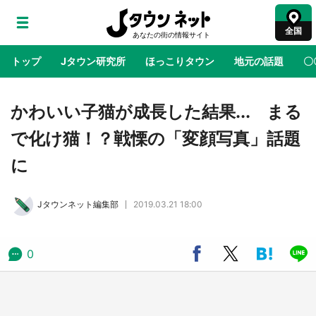
全国
トップ
Jタウン研究所
ほっこりタウン
地元の話題
〇
地域×二次元
絶景
あの時はありがとう
物語がはじ
かわいい子猫が成長した結果... まる
で化け猫！？戦慄の「変顔写真」話題
アニメ『はたらく細胞』と神奈川県の3度目コ
に
ラボ 作品の世界観通じて「小児がん」学べる
【8／10～31※平日限定】
Jタウンネット編集部
2019.03.21 18:00
鳥取・境港「ゲゲゲの妖怪楽園」限定だった鬼
太郎グッズ買える 銀座・博品館TOY PARKへ
急げ【8／8～31】
0
ラプラス・ダークネスが栃木県を征服！？ 県
公式プロモ動画で「聖地」が生産されてます
【7／31～1／31】