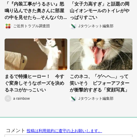
「『内装工事がうるさい』怒
「女子力高すぎ」と話題の岡
鳴り込んできた奥さんに部屋
山イオンモールのトイレがや
の中を見せたら...そんなバカ
っぱりすごい
な！」（都道府県・年齢不
ご近所トラブル調査団
Jタウンネット編集部
明）
まるで特撮ヒーロー！ 今す
このネコ、「ゲヘヘ...」って
ぐ変身しそうなポーズを決め
笑いそう ビフォーアフター
るネコがかっこいい
が衝撃的すぎる「変顔写真」
a rainbow
Jタウンネット編集部