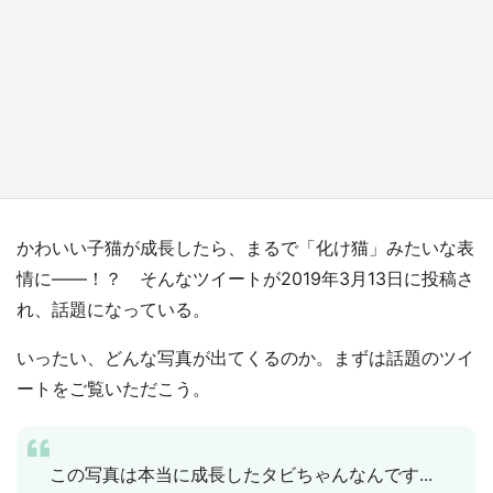
『薬屋のひとりごと』の〝舞〟の世界に入り込
む 六本木ヒルズ展望台でコラボ、本邦初公開
の「猫猫像」も【8／1～10／26】
もっとみる
かわいい子猫が成長したら、まるで「化け猫」みたいな表
情に――！？ そんなツイートが2019年3月13日に投稿さ
れ、話題になっている。
いったい、どんな写真が出てくるのか。まずは話題のツイ
ートをご覧いただこう。
この写真は本当に成長したタビちゃんなんです...