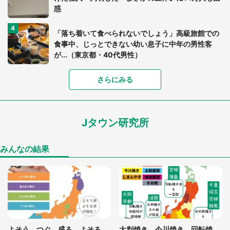
惑
「落ち着いて食べられないでしょう」高級旅館での
食事中、じっとできない幼い息子に中年の男性客
が...（東京都・40代男性）
さらにみる
「可愛いのにホラー」「事件性を感じる」 ふわふ
わアザラシの〝赤い異変〟に3.2万人戦慄
Jタウン研究所
「孫にあげると思って、あなたにこれをあげる」
真夏の山道で見知らぬお婆さんに握らされたもの
（山口県・30代女性）
みんなの結果
「ゾワゾワする」「本当に気持ち悪い」 道端でバ
グっちゃってた〝野生の野菜〟に6.5万人戦慄
「閉所恐怖症の私は新幹線で大パニック。隣席の青
年に『手を繋いで』とお願いしたら...」 体験談に
よそう、つぐ、盛る、よそる...
大判焼き、今川焼き、回転焼