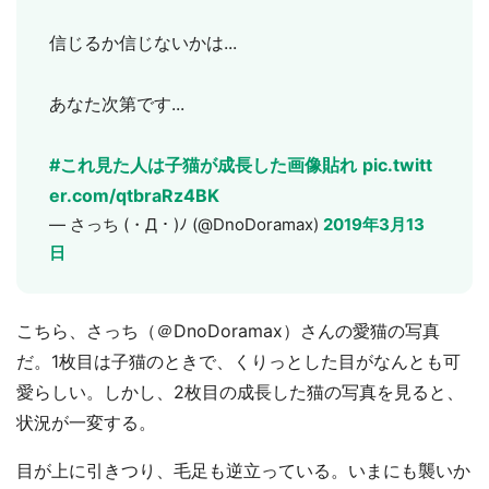
信じるか信じないかは...
あなた次第です...
#これ見た人は子猫が成長した画像貼れ
pic.twitt
er.com/qtbraRz4BK
— さっち (・Д・)ﾉ (@DnoDoramax)
2019年3月13
日
こちら、さっち（＠DnoDoramax）さんの愛猫の写真
だ。1枚目は子猫のときで、くりっとした目がなんとも可
愛らしい。しかし、2枚目の成長した猫の写真を見ると、
状況が一変する。
目が上に引きつり、毛足も逆立っている。いまにも襲いか