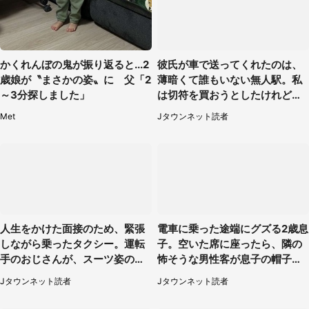
かくれんぼの鬼が振り返ると...2
彼氏が車で送ってくれたのは、
歳娘が〝まさかの姿〟に 父「2
薄暗くて誰もいない無人駅。私
～3分探しました」
は切符を買おうとしたけれど
（山形県・20代女性）
Met
Jタウンネット読者
人生をかけた面接のため、緊張
電車に乗った途端にグズる2歳息
しながら乗ったタクシー。運転
子。空いた席に座ったら、隣の
手のおじさんが、スーツ姿の私
怖そうな男性客が息子の帽子に
を見て...（福岡県・30代女性）
手を伸ばし（千葉県・40代女
Jタウンネット読者
Jタウンネット読者
性）