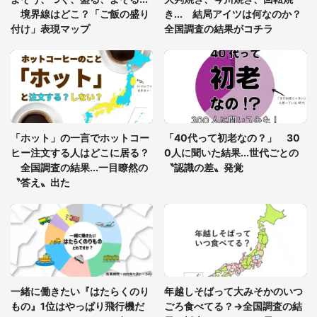
8万人感動
境界線はどこ？「ご飯の盛り
き... 結局アイツは何なのか？
付け」表現マップ
全国調査の結果がコチラ
「富豪すぎ」1歳息子の〝店頭駄々こね〟の内容に1.
7万人驚がく 「お菓子売り場ならまだしも...」「ハ
ードル高い」
あまりにも四角すぎる猫、激写される 「これもう
座布団だろ」「食パンの耳」と1.4万人困惑
「ホット」の一言でホットコー
「40代って初老なの？」 30
ヒー注文する人はどこに居る？
0人に聞いた結果...世代ごとの
全国調査の結果...一目瞭然の
〝認識の差〟発覚
〝答え〟出た
一緒に働きたい『はたらくのり
年越しそばって大みそかのいつ
もの』1位はやっぱり飛行機だ
ごろ食べてる？→全国調査の結