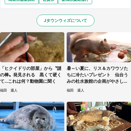
Jタウンウィズについて
「ヒクイドリの部屋」から〝謎
暑～い夏に、リス＆カワウソた
の棒〟発見される 黒くて硬く
ちに冷たいプレゼント 仙台う
て...これは何？動物園に聞く
みの杜水族館の企画がやさしい
【7／31～8／23】
福田 週人
福田 週人