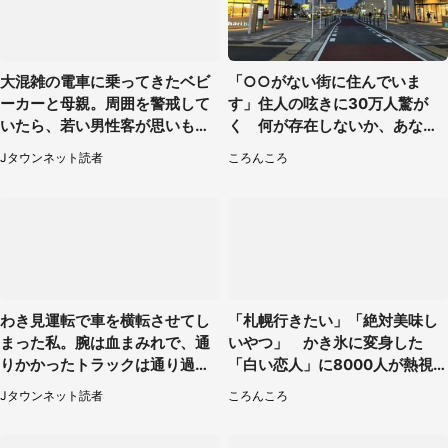
大混雑の電車に乗ってきたベビ
「○○がない街に住んでいま
ーカーと母親。周囲を警戒して
す」住人の呟きに30万人驚が
いたら、若い男性客が思いもよ
く 何が存在しないか、あなた
らぬ行動に（東京都・50代女
はわかる？
Jタウンネット読者
ころんころ
性）
わき見運転で車を横転させてし
「札幌行きたい」「絶対美味し
まった私。腕は血まみれで、通
いやつ」 かき氷に変身した
りかかったトラックは通り過ぎ
「白い恋人」に8000人が熱視
ていき...（福岡県・30代女性）
線【期間限定】
Jタウンネット読者
ころんころ