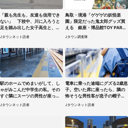
「親も先生も、友達も信用でき
鳥取・境港「ゲゲゲの妖怪楽
ない」 下校中、川に入ろうと
園」限定だった鬼太郎グッズ買
足を踏み出した女子高生と、彼
える 銀座・博品館TOY PARK
女を止めた予想外の存在
へ急げ【8／8～31】
Jタウンネット読者
Jタウン調査隊
駅のホームでめまいがして、し
電車に乗った途端にグズる2歳息
ゃがみこんだ中学生の私。その
子。空いた席に座ったら、隣の
すぐ隣にスーツの男性が座って
怖そうな男性客が息子の帽子に
きて（千葉県・20代女性）
手を伸ばし（千葉県・40代女
Jタウンネット読者
Jタウンネット読者
性）