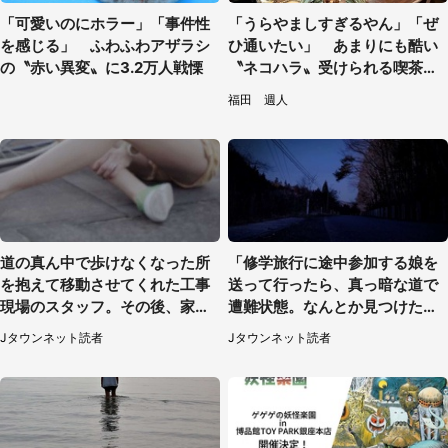
「可愛いのにホラー」「事件性
「うらやましすぎるやん」「ぜ
を感じる」 ふわふわアザラシ
ひ通いたい」 あまりにも酷い
の〝赤い異変〟に3.2万人戦慄
〝ネコハラ〟受けられる喫茶店
に5.3万人驚がく
福田 週人
道の真ん中で歩けなくなった所
「修学旅行に途中参加する娘を
を抱えて移動させてくれた工事
送って行ったら、真っ暗な道で
現場のスタッフ。その後、家ま
遭難状態。なんとか見つけた民
で私を送ると（大阪府・40代女
家に助けを求めると、住人の男
Jタウンネット読者
Jタウンネット読者
性）
性が...」