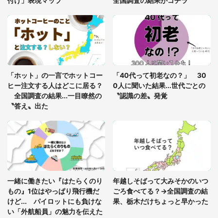
付け」表現マップ
全国調査の結果がコチラ
「富豪すぎ」1歳息子の〝店頭駄々こね〟の内容に1.
7万人驚がく 「お菓子売り場ならまだしも...」「ハ
ードル高い」
あまりにも四角すぎる猫、激写される 「これもう
座布団だろ」「食パンの耳」と1.4万人困惑
「ホット」の一言でホットコー
「40代って初老なの？」 30
ヒー注文する人はどこに居る？
0人に聞いた結果...世代ごとの
全国調査の結果...一目瞭然の
〝認識の差〟発覚
〝答え〟出た
一緒に働きたい『はたらくのり
年越しそばって大みそかのいつ
もの』1位はやっぱり飛行機だ
ごろ食べてる？→全国調査の結
けど... パイロットにも負けな
果、栃木だけちょっと早かった
い「外航船員」の魅力を伝えた