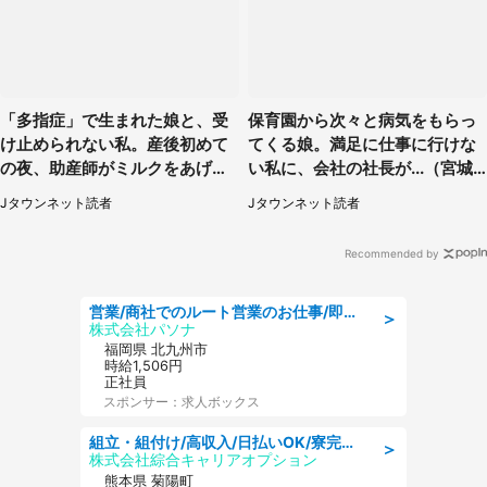
「多指症」で生まれた娘と、受
保育園から次々と病気をもらっ
け止められない私。産後初めて
てくる娘。満足に仕事に行けな
の夜、助産師がミルクをあげて
い私に、会社の社長が...（宮城
るのを見て...（静岡県・20代女
県・30代女性）
Jタウンネット読者
Jタウンネット読者
性）
Recommended by
営業/商社でのルート営業のお仕事/即日勤務可/車通勤可/営業
＞
株式会社パソナ
福岡県 北九州市
時給1,506円
正社員
スポンサー：求人ボックス
組立・組付け/高収入/日払いOK/寮完備/交替制/20・30・40代活躍中
＞
株式会社綜合キャリアオプション
熊本県 菊陽町