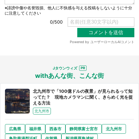
選択する
Jタウンウィズ
withあんな街、こんな街
北九州市で「100億ドルの夜景」が見られるって知
ってた？ 現地カメラマンに聞く、きらめく光を捉
える方法
北九州市
広島県
福井県
西条市
静岡県富士宮市
北九州市
鳥取県湯梨浜町
佐賀県
新潟県粟島浦村