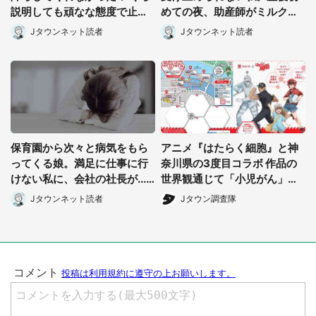
説明しても頑なな態度で止め
めての夜、助産師がミルクを
られ(北海道・50代女性)
あげてるのを見て...(静岡県・
Jタウンネット読者
Jタウンネット読者
20代女性)
保育園から次々と病気をもら
アニメ『はたらく細胞』と神
ってくる娘。満足に仕事に行
奈川県の3度目コラボ 作品の
けない私に、会社の社長が...
世界観通じて「小児がん」学
都道府選択
(宮城県・30代女性)
べる【8/10~31※平日限定】
Jタウンネット読者
Jタウン調査隊