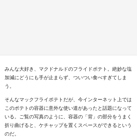
『薬屋のひとりごと』の〝舞〟の世界に入り込
む 六本木ヒルズ展望台でコラボ、本邦初公開
の「猫猫像」も【8／1～10／26】
もっとみる
みんな大好き、マクドナルドのフライドポテト。絶妙な塩
加減にどうにも手が止まらず、ついつい食べすぎてしま
う。
そんなマックフライポテトだが、今インターネット上では
このポテトの容器に意外な使い道があったと話題になって
いる。ご覧の写真のように、容器の「背」の部分をうまく
折り曲げると、ケチャップを置くスペースができるという
のだ。