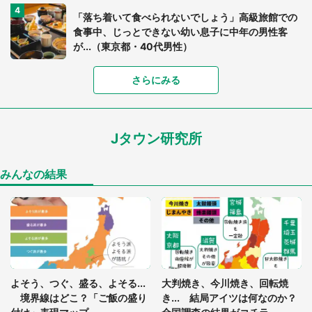
「落ち着いて食べられないでしょう」高級旅館での
食事中、じっとできない幼い息子に中年の男性客
が...（東京都・40代男性）
さらにみる
「可愛いのにホラー」「事件性を感じる」 ふわふ
わアザラシの〝赤い異変〟に3.2万人戦慄
Jタウン研究所
「孫にあげると思って、あなたにこれをあげる」
真夏の山道で見知らぬお婆さんに握らされたもの
（山口県・30代女性）
みんなの結果
「ゾワゾワする」「本当に気持ち悪い」 道端でバ
グっちゃってた〝野生の野菜〟に6.5万人戦慄
「閉所恐怖症の私は新幹線で大パニック。隣席の青
年に『手を繋いで』とお願いしたら...」 体験談に
よそう、つぐ、盛る、よそる...
大判焼き、今川焼き、回転焼
8万人感動
境界線はどこ？「ご飯の盛り
き... 結局アイツは何なのか？