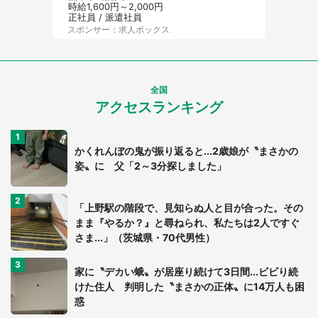
時給1,600円～2,000円
正社員 / 派遣社員
スポンサー：求人ボックス
全国
アクセスランキング
かくれんぼの鬼が振り返ると...2歳娘が〝まさかの
姿〟に 父「2～3分探しました」
「上野駅の階段で、見知らぬ人と目が合った。その
まま『やるか？』と尋ねられ、私たちは2人ですぐ
さま...」（茨城県・70代男性）
家に〝デカい蛾〟が居座り続けて3日間...ビビり続
けた住人 判明した〝まさかの正体〟に14万人も困
惑