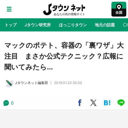
全国
トップ
Jタウン研究所
ほっこりタウン
地元の話題
〇
地域×二次元
絶景
あの時はありがとう
物語がはじ
マックのポテト、容器の「裏ワザ」大
注目 まさか公式テクニック？広報に
アニメ『はたらく細胞』と神奈川県の3度目コ
聞いてみたら...
ラボ 作品の世界観通じて「小児がん」学べる
【8／10～31※平日限定】
Jタウンネット編集部
2019.01.23 20:00
鳥取・境港「ゲゲゲの妖怪楽園」限定だった鬼
太郎グッズ買える 銀座・博品館TOY PARKへ
急げ【8／8～31】
0
ラプラス・ダークネスが栃木県を征服！？ 県
公式プロモ動画で「聖地」が生産されてます
【7／31～1／31】