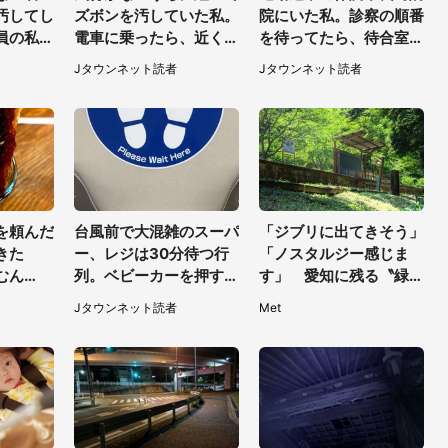
汚してし
ズボンを汚していた私。
院にいた私。診察の順番
員の私。
電車に乗ったら、近くの
を待ってたら、待合室の
れても当
女性客が小さな声で（千
老人たちが（千葉県・5
Jタウンネット読者
Jタウンネット読者
れたのは
葉県・10代女性）
0代男性）
0代男
を頼んだ
台風前で大混雑のスーパ
「ジブリに出てきそう」
てきた
ー、レジは30分待つ行
「ノスタルジー感じま
むん
列。ベビーカーを押す私
す」 愛知に残る〝緑の
一杯が話
が並んでいると、前の男
廃駅〟で物語が始まりそ
Jタウンネット読者
Met
性客が...
う