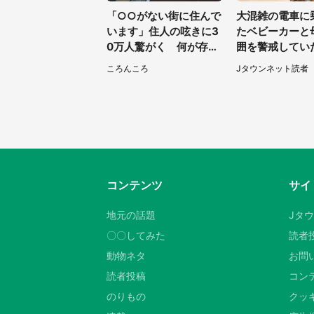
「○○がない街に住んで
大混雑の電車に
います」住人の呟きに3
たベビーカーと
0万人驚がく 何が存在
囲を警戒してい
しないか、あなたはわか
い男性客が思い
ころんころ
Jタウンネット読者
る？
行動に（東京都
女性）
コンテンツ
サイ
地元の話題
Jタ
〇〇してみた
読者
動物ネタ
お問
読者投稿
コン
のりもの
クッキ