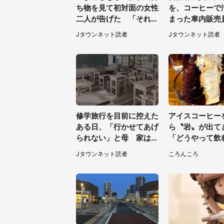
ち物を見て初対面の女性
を、コーヒーで
二人が告げた 「それは
まった車内販売
ちょっと」と断ったわけ
罵声を浴びせら
Jタウンネット読者
Jタウンネット読者
（東京都・40代女性）
然の場面で言わ
（神奈川県・6
性）
修学旅行を目前に控えた
アイスコーヒー
ある日、「行かせてあげ
ら〝岩〟が出
られない」と母 家は貧
「どうやって飲
しく、私は納得したけれ
だ？！」衝撃の
Jタウンネット読者
ころんころ
ど...（北海道・70代以
題
上女性）