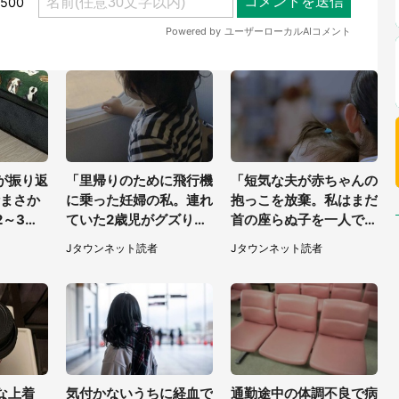
が振り返
「里帰りのために飛行機
「短気な夫が赤ちゃんの
〝まさか
に乗った妊婦の私。連れ
抱っこを放棄。私はまだ
2～3分
ていた2歳児がグズりだ
首の座らぬ子を一人で抱
すと、近くの乗客たち
えることになり」（岩手
Jタウンネット読者
Jタウンネット読者
が」（愛知県・40代女
県・40代女性）
性）
な上着
気付かないうちに経血で
通勤途中の体調不良で病