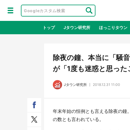
トップ
Jタウン研究所
ほっこりタウン
地域×二次
除夜の鐘、本当に「騒音
が「1度も迷惑と思った
Jタウン研究所
2018.12.31 11:00
年末年始の恒例とも言える除夜の鐘。
ラプラス・ダークネスが栃木県を征
『薬
の数とも言われている。
服！？ 県公式プロモ動画で「聖地」
に入
が生産されてます【7／31～1／31】
ラボ