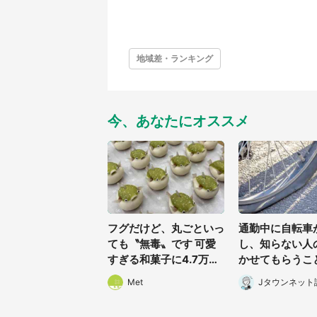
地域差・ランキング
今、あなたにオススメ
フグだけど、丸ごといっ
通勤中に自転車
ても〝無毒〟です 可愛
し、知らない人
すぎる和菓子に4.7万人
かせてもらうこ
夢中「ふぐぅ~」「職人
た私。帰りに取
Met
Jタウンネット
の技ですね」
と、なんと...(
0代女性)