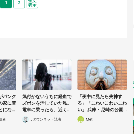
全文
1
2
表示
がパンク
気付かないうちに経血で
「夜中に見たら失神す
の家に置
ズボンを汚していた私。
る」「こわいこわいこわ
とになっ
電車に乗ったら、近くの
い」 兵庫・尼崎の公園
りに行く
女性客が小さな声で(千
に佇む〝謎すぎる顔〟に
読者
Jタウンネット読者
Met
東京都・4
葉県・10代女性)
1.3万人戦慄