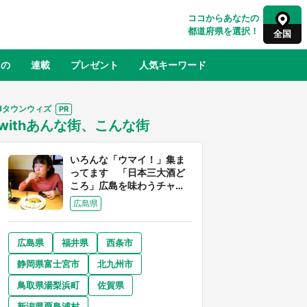
ココからあなたの
都道府県を選択！
全国
もの
連載
プレゼント
人気キーワード
Jタウンウィズ
withあんな街、こんな街
るさと納税
山形
福島
千葉
東京
神奈川
いろんな「ウマイ！」集ま
ってます 「日本三大酒ど
ころ」広島を味わうチャン
スが到来中
広島県
広島県
福井県
西条市
奈良
和歌山
静岡県富士宮市
北九州市
山口
べ
『小林さんちのメイドラゴン』と舞台
鳥取県湯梨浜町
佐賀県
×老
のモデル・越谷がコラボ 田んぼアー
【8
トの見頃にあわせて企画続々【7／31
新潟県粟島浦村