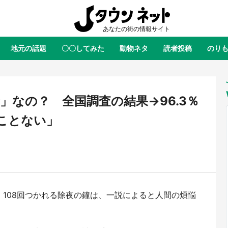
地元の話題
〇〇してみた
動物ネタ
読者投稿
のり
全国
全国
北海道
北海道
元
絶景
あの時はありがとう
物語がはじまる町へ
ふ
青森
岩手
宮城
秋田
東北
」なの？ 全国調査の結果→96.3％
茨城
栃木
群馬
埼玉
関東
ことない」
新潟
山梨
長野
甲信越
岐阜
静岡
愛知
三重
東海
富山
石川
福井
北陸
滋賀
京都
大阪
兵庫
関西
108回つかれる除夜の鐘は、一説によると人間の煩悩
鳥取
島根
岡山
広島
中国
屋のひとりごと』の〝舞〟の世界
日向翔陽＆影山飛雄が笹かまを食
り込む 六本木ヒルズ展望台でコ
る！ アニメ『ハイキュー！！』
徳島
香川
愛媛
高知
四国
、本邦初公開の「猫猫像」も【8
舗「鐘崎」コラボで限定グッズも