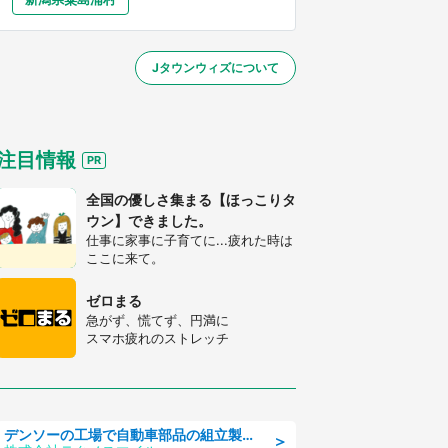
大分
宮崎
鹿児島
沖縄
～】
Jタウンウィズについて
する
注目情報
全国の優しさ集まる【ほっこりタ
ウン】できました。
仕事に家事に子育てに...疲れた時は
ここに来て。
ゼロまる
急がず、慌てず、円満に
スマホ疲れのストレッチ
デンソーの工場で自動車部品の組立製造/denso aichi
＞