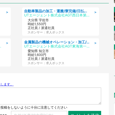
自動車製品の加工・運搬/寮完備/日払い/工場・製造
＞
＞
UTエージェント株式会社AGT西日本第二CU
大分県 宇佐市
時給1,550円
正社員 / 派遣社員
スポンサー：求人ボックス
金属製品の機械オペレーション・加工/寮完備/日払い/工場・製造
＞
＞
AGT南関東第二CU
UTエージェント株式会社AGT東海第一CU
愛知県 知立市
時給1,600円
正社員 / 派遣社員
スポンサー：求人ボックス