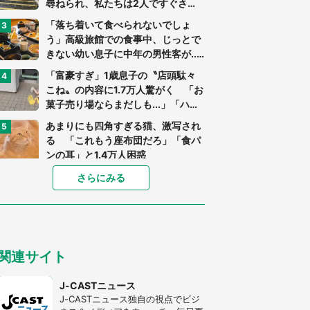
尋ねられ、私たちは2人ですぐさ
ま...」（茨城県・70代男性）
「落ち着いて食べられないでしょ
う」高級旅館での食事中、じっとで
きない幼い息子に中年の男性客が...
（東京都・40代男性）
「富豪すぎ」1歳息子の〝店頭駄々
こね〟の内容に1.7万人驚がく 「お
菓子売り場ならまだしも...」「ハー
ドル高い」
あまりにも四角すぎる猫、激写され
る 「これもう座布団だろ」「食パ
ンの耳」と1.4万人困惑
家に〝デカい蛾〟が居座り続けて3
さらにみる
日間...ビビり続けた住人 判明した
〝まさかの正体〟に14万人も困惑
「○○がない街に住んでいます」住
人の呟きに30万人驚がく 何が存在
関連サイト
しないか、あなたはわかる？
「閉所恐怖症の私は新幹線で大パニ
J-CASTニュース
ック。隣席の青年に『手を繋いで』
J-CASTニュース独自の視点でビジ
とお願いしたら...」 体験談に8万