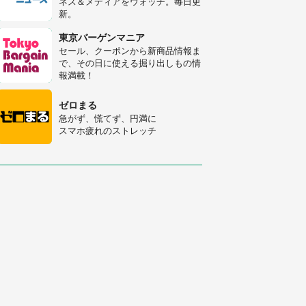
ネス＆メディアをウォッチ。毎日更
人感動
新。
梅田の地下街でベビーカーを押しつ
つ迷う私に、見知らぬおじいさんが
東京バーゲンマニア
わざわざ声をかけてきて（兵庫県・
セール、クーポンから新商品情報ま
30代女性）
で、その日に使える掘り出しもの情
「ゾワゾワする」「本当に気持ち悪
報満載！
い」 道端でバグっちゃってた〝野
生の野菜〟に6.5万人戦慄
ゼロまる
急がず、慌てず、円満に
スマホ疲れのストレッチ