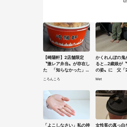
【崎陽軒】2店舗限定
かくれんぼの鬼
〝激レア弁当〟が存在し
ると...2歳娘が
た 「知らなかった」
の姿〟に 父「
「こんな幸せなものがあ
探しました」
ころんころ
Met
ったなんて...」
「よこしなさい」私の持
女性客の真っ白