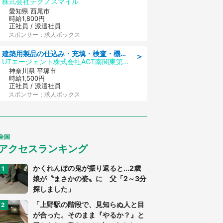
株式会社テクノスマイル
愛知県 西尾市
時給1,800円
正社員 / 派遣社員
スポンサー：求人ボックス
建築用製品の仕込み・充填・検査・機械操作/寮完備/日払い/工場・製造
＞
UTエージェント株式会社AGT南関東第二CU
神奈川県 平塚市
時給1,500円
正社員 / 派遣社員
スポンサー：求人ボックス
全国
アクセスランキング
かくれんぼの鬼が振り返ると...2歳
娘が〝まさかの姿〟に 父「2～3分
探しました」
「上野駅の階段で、見知らぬ人と目
が合った。そのまま『やるか？』と