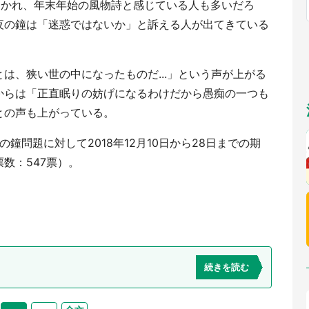
つかれ、年末年始の風物詩と感じている人も多いだろ
福岡
佐賀
長崎
熊本
～10／26】
九州
／1～31】
夜の鐘は「迷惑ではないか」と訴える人が出てきている
もっとみる
選択
は、狭い世の中になったものだ...」という声が上がる
からは「正直眠りの妨げになるわけだから愚痴の一つも
との声も上がっている。
鐘問題に対して2018年12月10日から28日までの期
数：547票）。
続きを読む