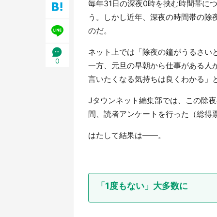
毎年31日の深夜0時を挟む時間帯に
／1
う。しかし近年、深夜の時間帯の除
のだ。
ネット上では「除夜の鐘がうるさいと
0
一方、元旦の早朝から仕事がある人
言いたくなる気持ちは良くわかる」
Jタウンネット編集部では、この除夜の
間、読者アンケートを行った（総得票
はたして結果は――。
「1度もない」大多数に