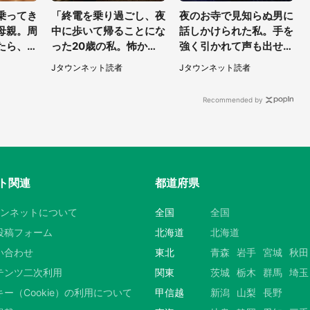
乗ってき
「終電を乗り過ごし、夜
夜のお寺で見知らぬ男に
母親。周
中に歩いて帰ることにな
話しかけられた私。手を
たら、若
った20歳の私。怖かっ
強く引かれて声も出せ
もよらぬ
たけど、信号待ちの車に
ず...（東京都・40代女
Jタウンネット読者
Jタウンネット読者
・50代
道を尋ねたら...」（埼玉
性）
県・60代女性）
Recommended by
ト関連
都道府県
ウンネットについて
全国
全国
投稿フォーム
北海道
北海道
い合わせ
東北
青森
岩手
宮城
秋田
テンツ二次利用
関東
茨城
栃木
群馬
埼玉
ー（Cookie）の利用について
甲信越
新潟
山梨
長野