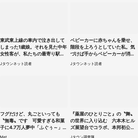
東武東上線の車内で泣き出して
ベビーカーに赤ちゃんを乗せ、
しまった1歳娘。それを見た中年
階段を上ろうとしていた私。気
女性客が、私たちの最寄り駅ま
づけば手からベビーカーが消え
でずっと（埼玉県・30代女性）
ていて（神奈川県・60代女性）
Jタウンネット読者
Jタウンネット読者
フグだけど、丸ごといっても
『薬屋のひとりごと』の〝舞〟
〝無毒〟です 可愛すぎる和菓
の世界に入り込む 六本木ヒル
子に4.7万人夢中「ふぐぅ～」
ズ展望台でコラボ、本邦初公開
「職人の技ですね」
の「猫猫像」も【8／1～10／2
Met
Jタウン調査隊