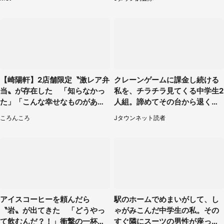
6】
【崎陽軒】2店舗限定〝激レア弁
クレーンゲームに課金し続ける
当〟が存在した 「知らなかっ
私を、チラチラ見てくる中学生2
た」「こんな幸せなものがあっ
人組。諦めてその台から退く
たなんて...」
と、後ろから声が（東京都・40
ころんころ
Jタウンネット読者
代女性）
アイスコーヒーを頼んだら
駅のホームでめまいがして、し
〝岩〟が出てきた 「どうやっ
ゃがみこんだ中学生の私。その
て飲むんだ？！」衝撃の一杯が
すぐ隣にスーツの男性が座って