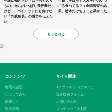
一緒に働きたい『はたらくのり
年越しそばって大みそかのいつ
もの』1位はやっぱり飛行機だ
ごろ食べてる？→全国調査の結
けど... パイロットにも負けな
果、栃木だけちょっと早かった
い「外航船員」の魅力を伝えた
い！
もっとみる
コンテンツ
サイト関連
地元の話題
Jタウンネットについて
〇〇してみた
読者投稿フォーム
動物ネタ
お問い合わせ
読者投稿
コンテンツ二次利用