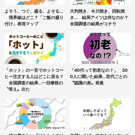
「閉所恐怖症の私は新幹線で大パニック。隣席の青
年に『手を繋いで』とお願いしたら...」 体験談に
よそう、つぐ、盛る、よそる...
大判焼き、今川焼き、回転焼
8万人感動
境界線はどこ？「ご飯の盛り
き... 結局アイツは何なのか？
付け」表現マップ
全国調査の結果がコチラ
梅田の地下街でベビーカーを押しつつ迷う私に、見
知らぬおじいさんがわざわざ声をかけてきて（兵庫
県・30代女性）
「ゾワゾワする」「本当に気持ち悪い」 道端でバ
グっちゃってた〝野生の野菜〟に6.5万人戦慄
「ホット」の一言でホットコー
「40代って初老なの？」 30
ヒー注文する人はどこに居る？
0人に聞いた結果...世代ごとの
全国調査の結果...一目瞭然の
〝認識の差〟発覚
〝答え〟出た