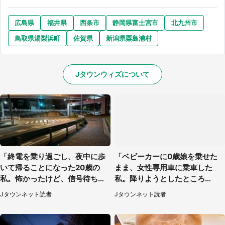
広島県
福井県
西条市
静岡県富士宮市
北九州市
選択する
鳥取県湯梨浜町
佐賀県
新潟県粟島浦村
Jタウンウィズについて
「終電を乗り過ごし、夜中に歩
「ベビーカーに0歳娘を乗せた
いて帰ることになった20歳の
まま、女性専用車に乗車した
私。怖かったけど、信号待ちの
私。降りようとしたところ
車に道を尋ねたら...」（埼玉
で...」（大阪府・30代女性）
Jタウンネット読者
Jタウンネット読者
県・60代女性）