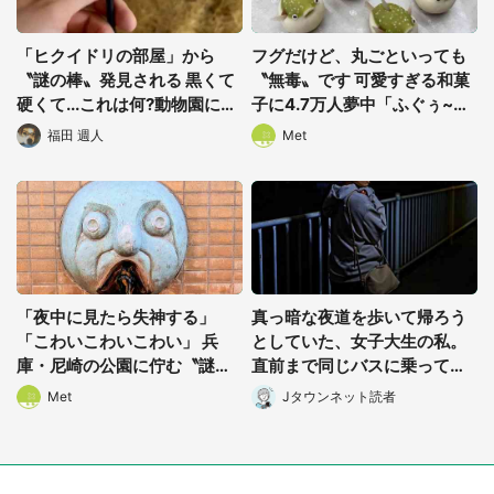
「ヒクイドリの部屋」から
フグだけど、丸ごといっても
〝謎の棒〟発見される 黒くて
〝無毒〟です 可愛すぎる和菓
硬くて...これは何?動物園に聞
子に4.7万人夢中「ふぐぅ~」
く
「職人の技ですね」
福田 週人
Met
「夜中に見たら失神する」
真っ暗な夜道を歩いて帰ろう
「こわいこわいこわい」 兵
としていた、女子大生の私。
庫・尼崎の公園に佇む〝謎す
直前まで同じバスに乗ってた
ぎる顔〟に1.3万人戦慄
男性に声をかけられて(長野
Met
Jタウンネット読者
県・50代女性)