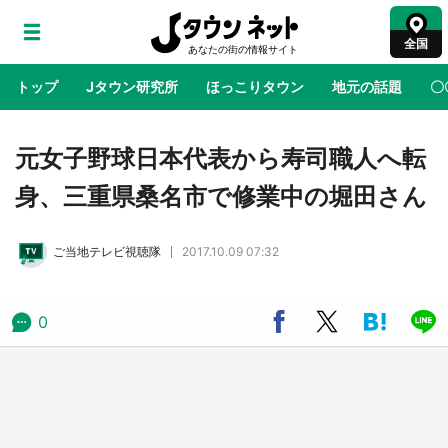
全国
トップ
Jタウン研究所
ほっこりタウン
地元の話題
〇
地域×二次元
絶景
あの時はありがとう
物語がはじ
元女子野球日本代表から寿司職人へ転
身、三重県桑名市で修業中の堀田さん
ラプラス・ダークネスが栃木県を征服！？ 県
公式プロモ動画で「聖地」が生産されてます
ご当地テレビ視聴隊
2017.10.09 07:32
【7／31～1／31】
『薬屋のひとりごと』の〝舞〟の世界に入り込
0
む 六本木ヒルズ展望台でコラボ、本邦初公開
の「猫猫像」も【8／1～10／26】
日向翔陽＆影山飛雄が笹かまを食べる！ アニ
メ『ハイキュー！！』×老舗「鐘崎」コラボで
限定グッズも【8／1～31】