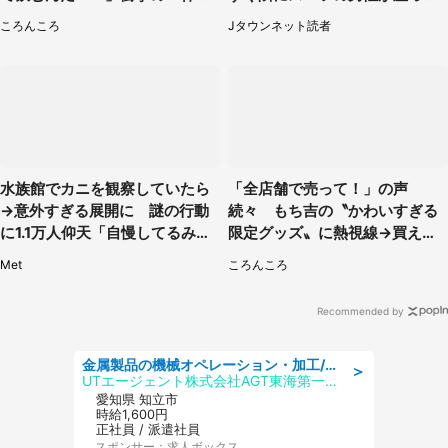
話題
きて（千葉県・20代女性）
ころんころ
Jタウンネット読者
水族館でカニを観察していたら
「全店舗で売って！」の声
→意外すぎる展開に 謎の行動
続々 もち吉の〝かわいすぎる
に1.1万人仰天「自慢してるみた
限定グッズ〟に熱視線→買える
い」
のは地元だけ？本社に聞く
Met
ころんころ
Recommended by
金属製品の機械オペレーション・加工/寮完備/日払い/工場・製造
＞
UTエージェント株式会社AGT東海第一CU
愛知県 知立市
時給1,600円
正社員 / 派遣社員
スポンサー：求人ボックス