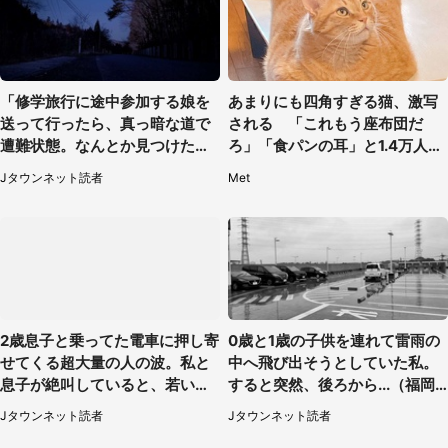
「修学旅行に途中参加する娘を
あまりにも四角すぎる猫、激写
送って行ったら、真っ暗な道で
される 「これもう座布団だ
遭難状態。なんとか見つけた民
ろ」「食パンの耳」と1.4万人困
家に助けを求めると、住人の男
惑
Jタウンネット読者
Met
性が...」
2歳息子と乗ってた電車に押し寄
0歳と1歳の子供を連れて雷雨の
せてくる超大量の人の波。私と
中へ飛び出そうとしていた私。
息子が絶叫していると、若いカ
すると突然、後ろから...（福岡
ップルの乗客が...（東京都・60
県・30代女性）
Jタウンネット読者
Jタウンネット読者
代女性）