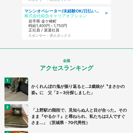
マシンオペレーター/未経験OK/日払いOK/寮完備/交替制/20・30・40代活躍中
＞
株式会社綜合キャリアオプション
岩手県 金ケ崎町
時給1,400円～1,750円
正社員 / 派遣社員
スポンサー：求人ボックス
全国
アクセスランキング
かくれんぼの鬼が振り返ると...2歳娘が〝まさかの
姿〟に 父「2～3分探しました」
「上野駅の階段で、見知らぬ人と目が合った。その
まま『やるか？』と尋ねられ、私たちは2人ですぐ
さま...」（茨城県・70代男性）