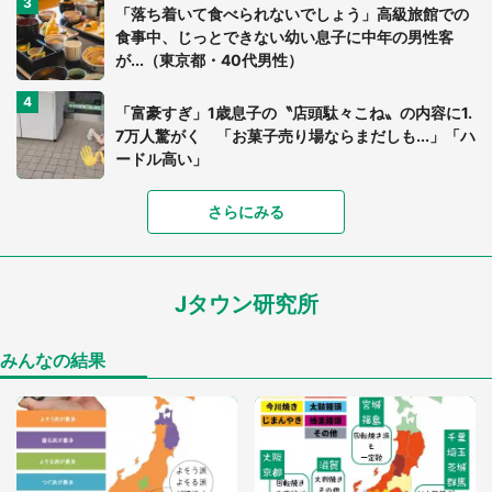
「落ち着いて食べられないでしょう」高級旅館での
食事中、じっとできない幼い息子に中年の男性客
が...（東京都・40代男性）
「富豪すぎ」1歳息子の〝店頭駄々こね〟の内容に1.
7万人驚がく 「お菓子売り場ならまだしも...」「ハ
ードル高い」
さらにみる
あまりにも四角すぎる猫、激写される 「これもう
座布団だろ」「食パンの耳」と1.4万人困惑
Jタウン研究所
家に〝デカい蛾〟が居座り続けて3日間...ビビり続
けた住人 判明した〝まさかの正体〟に14万人も困
惑
みんなの結果
「○○がない街に住んでいます」住人の呟きに30万
人驚がく 何が存在しないか、あなたはわかる？