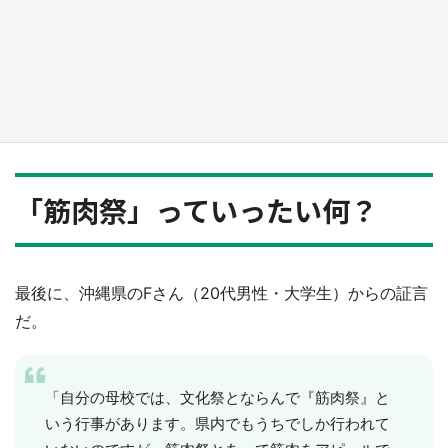
『小林さんちのメイドラゴン』と舞台のモデ
ル・越谷がコラボ 田んぼアートの見頃にあわ
せて企画続々【7／31～】
もっとみる
「筋肉祭」っていったい何？
最後に、沖縄県のFさん（20代男性・大学生）からの証言
だ。
「自分の母校では、文化祭とならんで『筋肉祭』と
いう行事があります。県内でもうちでしか行われて