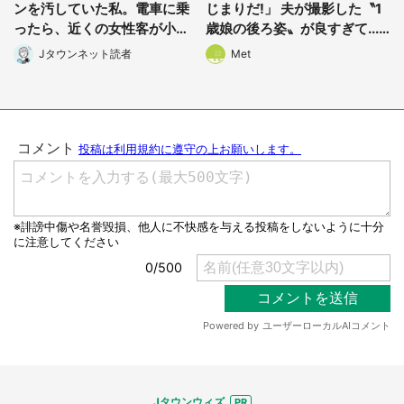
ンを汚していた私。電車に乗
じまりだ!」 夫が撮影した〝1
ったら、近くの女性客が小さ
歳娘の後ろ姿〟が良すぎて...
な声で(千葉県・10代女性)
4.8万人感激
Jタウンネット読者
Met
都道府選択
Jタウンウィズ