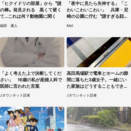
「ヒクイドリの部屋」から〝謎
「夜中に見たら失神する」「こ
の棒〟発見される 黒くて硬く
わいこわいこわい」 兵庫・尼
て...これは何？動物園に聞く
崎の公園に佇む〝謎すぎる顔〟
に1.3万人戦慄
福田 週人
Met
「よく考えた上で決断してくだ
高田馬場駅で電車とホームの隙
さい」 16歳の私が産婦人科で
間に落ちた3歳女子。一緒にい
医師に言われた言葉
た家族はどうすることもできな
くて...（埼玉県・50代女性）
Jタウンネット読者
Jタウンネット読者