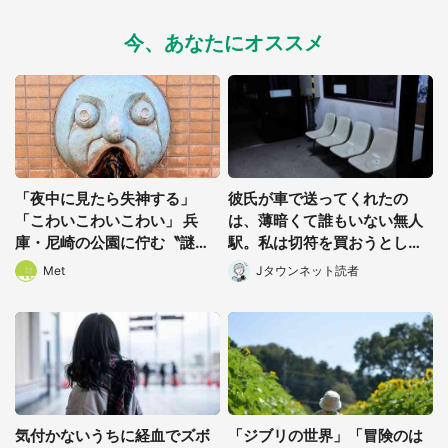
今、あなたにオススメ
「夜中に見たら失神する」
彼氏が車で送ってくれたの
「こわいこわいこわい」 兵
は、薄暗くて誰もいない無人
庫・尼崎の公園に佇む〝謎す
駅。私は切符を買おうとした
ぎる顔〟に1.3万人戦慄
けれど(山形県・20代女性)
Met
Jタウンネット読者
気付かないうちに経血でズボ
「ジブリの世界」「冒険のは