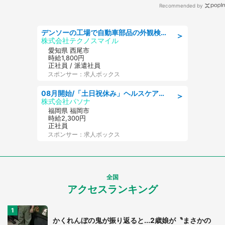
Recommended by
デンソーの工場で自動車部品の外観検査/denso aichi
＞
株式会社テクノスマイル
愛知県 西尾市
時給1,800円
正社員 / 派遣社員
スポンサー：求人ボックス
08月開始/「土日祝休み」ヘルスケア業界の産業保健師/高時給/未経験OK/要資格:保健師、正看護師
＞
株式会社パソナ
福岡県 福岡市
時給2,300円
正社員
スポンサー：求人ボックス
全国
アクセスランキング
かくれんぼの鬼が振り返ると...2歳娘が〝まさかの