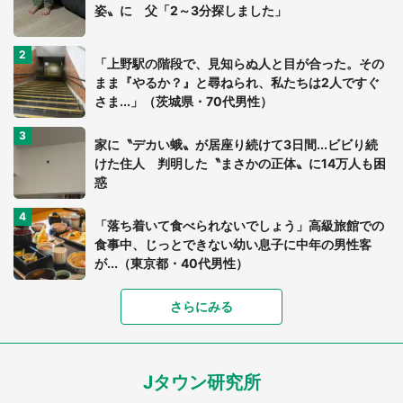
姿〟に 父「2～3分探しました」
「上野駅の階段で、見知らぬ人と目が合った。その
まま『やるか？』と尋ねられ、私たちは2人ですぐ
さま...」（茨城県・70代男性）
家に〝デカい蛾〟が居座り続けて3日間...ビビり続
けた住人 判明した〝まさかの正体〟に14万人も困
惑
「落ち着いて食べられないでしょう」高級旅館での
食事中、じっとできない幼い息子に中年の男性客
が...（東京都・40代男性）
「富豪すぎ」1歳息子の〝店頭駄々こね〟の内容に1.
さらにみる
7万人驚がく 「お菓子売り場ならまだしも...」「ハ
ードル高い」
Jタウン研究所
あまりにも四角すぎる猫、激写される 「これもう