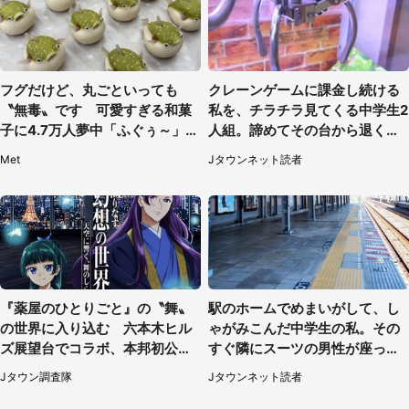
フグだけど、丸ごといっても
クレーンゲームに課金し続ける
〝無毒〟です 可愛すぎる和菓
私を、チラチラ見てくる中学生2
子に4.7万人夢中「ふぐぅ～」
人組。諦めてその台から退く
「職人の技ですね」
と、後ろから声が（東京都・40
Met
Jタウンネット読者
代女性）
『薬屋のひとりごと』の〝舞〟
駅のホームでめまいがして、し
の世界に入り込む 六本木ヒル
ゃがみこんだ中学生の私。その
ズ展望台でコラボ、本邦初公開
すぐ隣にスーツの男性が座って
の「猫猫像」も【8／1～10／2
きて（千葉県・20代女性）
Jタウン調査隊
Jタウンネット読者
6】