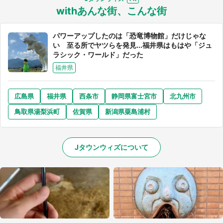
withあんな街、こんな街
パワーアップしたのは「恐竜博物館」だけじゃな
い 至る所でヤツらを発見...福井県はもはや「ジュ
ラシック・ワールド」だった
選択する
福井県
広島県
福井県
西条市
静岡県富士宮市
北九州市
鳥取県湯梨浜町
佐賀県
新潟県粟島浦村
Jタウンウィズについて