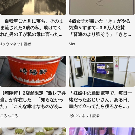
「自転車ごと川に落ち、そのま
4歳女子が書いた「き」がやる
ま流された3歳の私。助けてく
気満々すぎて...3.6万人絶賛
れた男の子が私の母に言ったの
「普通のより強そう」「きき迫
は...」（千葉県・20代女性）
る」
Jタウンネット読者
Met
【崎陽軒】2店舗限定〝激レア弁
「妊娠中の通勤電車で、毎日一
当〟が存在した 「知らなかっ
緒だったおじいさん。ある日、
た」「こんな幸せなものがあっ
車内で立ってたら後ろから...」
たなんて...」
ころんころ
Jタウンネット読者