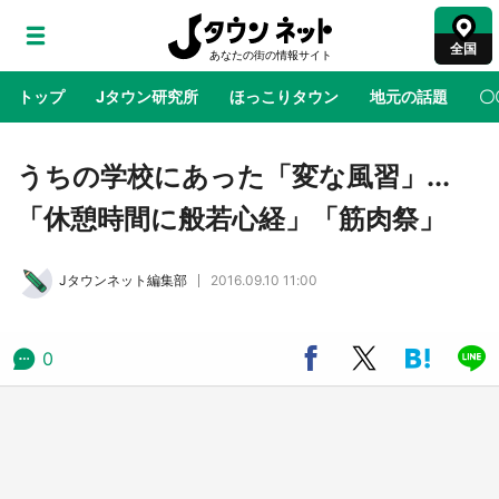
全国
トップ
Jタウン研究所
ほっこりタウン
地元の話題
〇
地域×二次元
絶景
あの時はありがとう
物語がはじ
うちの学校にあった「変な風習」...
「休憩時間に般若心経」「筋肉祭」
ラプラス・ダークネスが栃木県を征服！？ 県
公式プロモ動画で「聖地」が生産されてます
Jタウンネット編集部
2016.09.10 11:00
【7／31～1／31】
『薬屋のひとりごと』の〝舞〟の世界に入り込
0
む 六本木ヒルズ展望台でコラボ、本邦初公開
の「猫猫像」も【8／1～10／26】
日向翔陽＆影山飛雄が笹かまを食べる！ アニ
メ『ハイキュー！！』×老舗「鐘崎」コラボで
限定グッズも【8／1～31】