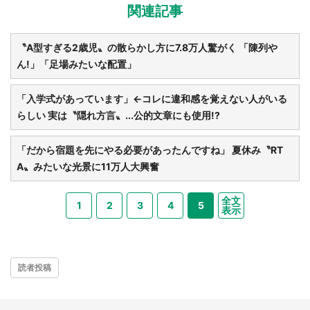
関連記事
〝A型すぎる2歳児〟の散らかし方に7.8万人驚がく 「陳列や
ん!」「足場みたいな配置」
「入学式があっています」←コレに違和感を覚えない人がいる
らしい 実は〝隠れ方言〟...公的文章にも使用!?
「だから宿題を先にやる必要があったんですね」 夏休み〝RT
A〟みたいな光景に11万人大興奮
全文
1
2
3
4
5
表示
読者投稿