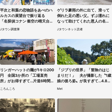
平次と和葉の恋物語をあべのハ
ゲリラ豪雨の外に出て、滑って
ルカスの展望台で振り返る
倒れた足の悪い父。ずぶ濡れに
「名探偵コナン 衝空の晴天台
なって助けてくれた恩人の名前
（ハルカス）」コラボメニュー
も聞かず...
Jタウン調査隊
Jタウンネット読者
も恋の味【7／24～11／29】
リンガーハットの麺が1キロ200
「ジブリの世界」「冒険のはじ
円 全国3か所の「工場直売
まりだ！」 夫が撮影した〝1歳
所」がお得すぎて...片道6時間か
娘の後ろ姿〟が良すぎて...4.8万
けて来た人も
人感激
ころんころ
Met