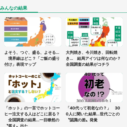
座布団だろ」「食パンの耳」と1.4万人困惑
みんなの結果
「閉所恐怖症の私は新幹線で大パニック。隣席の青
年に『手を繋いで』とお願いしたら...」 体験談に
8万人感動
「ゾワゾワする」「本当に気持ち悪い」 道端でバ
よそう、つぐ、盛る、よそる...
大判焼き、今川焼き、回転焼
グっちゃってた〝野生の野菜〟に6.5万人戦慄
境界線はどこ？「ご飯の盛り
き... 結局アイツは何なのか？
付け」表現マップ
全国調査の結果がコチラ
「○○がない街に住んでいます」住人の呟きに30万
人驚がく 何が存在しないか、あなたはわかる？
「修学旅行に途中参加する娘を送って行ったら、真
っ暗な道で遭難状態。なんとか見つけた民家に助け
「ホット」の一言でホットコー
「40代って初老なの？」 30
を求めると、住人の男性が...」
ヒー注文する人はどこに居る？
0人に聞いた結果...世代ごとの
全国調査の結果...一目瞭然の
〝認識の差〟発覚
〝答え〟出た