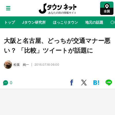
全国
トップ
Jタウン研究所
ほっこりタウン
地元の話題
〇
地域×二次元
絶景
あの時はありがとう
物語がはじ
大阪と名古屋、どっちが交通マナー悪
い？ 「比較」ツイートが話題に
アニメ『はたらく細胞』と神奈川県の3度目コ
ラボ 作品の世界観通じて「小児がん」学べる
松葉 純一
2016.07.18 06:00
【8／10～31※平日限定】
鳥取・境港「ゲゲゲの妖怪楽園」限定だった鬼
0
太郎グッズ買える 銀座・博品館TOY PARKへ
急げ【8／8～31】
ラプラス・ダークネスが栃木県を征服！？ 県
公式プロモ動画で「聖地」が生産されてます
【7／31～1／31】