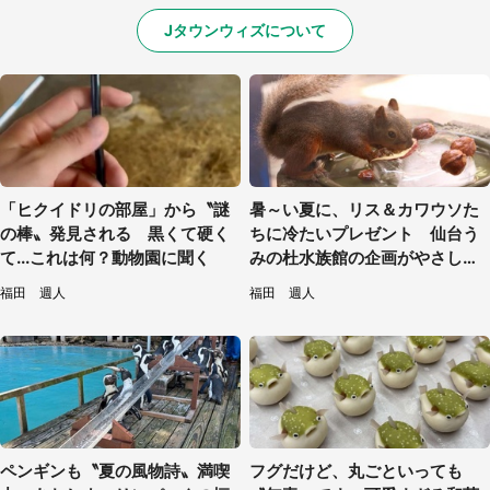
Jタウンウィズについて
「ヒクイドリの部屋」から〝謎
暑～い夏に、リス＆カワウソた
の棒〟発見される 黒くて硬く
ちに冷たいプレゼント 仙台う
て...これは何？動物園に聞く
みの杜水族館の企画がやさしい
【7／31～8／23】
福田 週人
福田 週人
ペンギンも〝夏の風物詩〟満喫
フグだけど、丸ごといっても