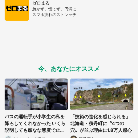
選択する
ゼロまる
急がず、慌てず、円満に
スマホ疲れのストレッチ
今、あなたにオススメ
バスの運転手が小学生の私を
「技術の進化を感じられる」
降ろしてくれなかった いくら
北海道・積丹町に〝4つの
説明しても頑なな態度で止め
穴〟が並ぶ理由に1.8万人感心
られ(北海道・50代女性)