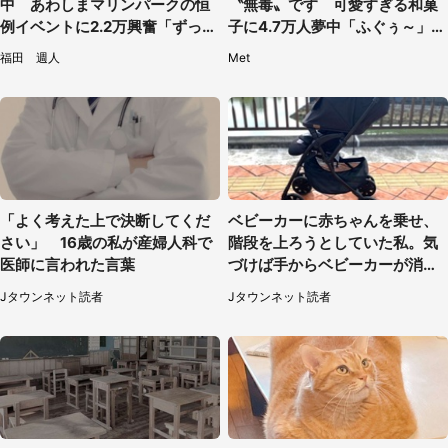
中 あわしまマリンパークの恒
〝無毒〟です 可愛すぎる和菓
例イベントに2.2万興奮「ずっと
子に4.7万人夢中「ふぐぅ～」
見てたい」
「職人の技ですね」
福田 週人
Met
「よく考えた上で決断してくだ
ベビーカーに赤ちゃんを乗せ、
さい」 16歳の私が産婦人科で
階段を上ろうとしていた私。気
医師に言われた言葉
づけば手からベビーカーが消え
ていて（神奈川県・60代女性）
Jタウンネット読者
Jタウンネット読者