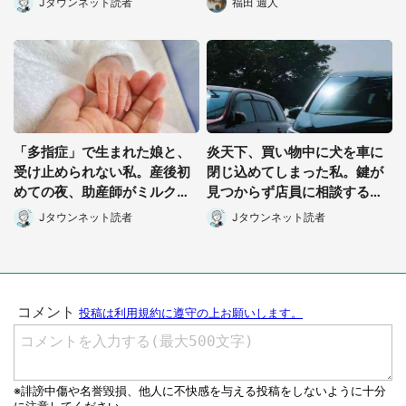
Jタウンネット読者
福田 週人
「多指症」で生まれた娘と、
炎天下、買い物中に犬を車に
受け止められない私。産後初
閉じ込めてしまった私。鍵が
めての夜、助産師がミルクを
見つからず店員に相談すると
あげてるのを見て...(静岡県・
(茨城県・50代女性)
Jタウンネット読者
Jタウンネット読者
20代女性)