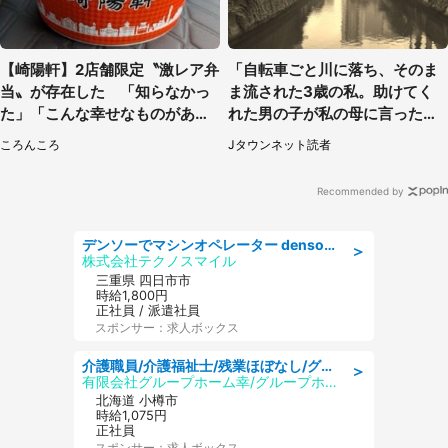
【崎陽軒】2店舗限定〝激レア弁
「自転車ごと川に落ち、そのま
当〟が存在した 「知らなかっ
ま流された3歳の私。助けてく
た」「こんな幸せなものがあっ
れた男の子が私の母に言ったの
たなんて...」
は...」（千葉県・20代女性）
ころんころ
Jタウンネット読者
Recommended by
デンソーでマシンオペレーター denso aichi
＞
株式会社テクノスマイル
三重県 四日市市
時給1,800円
正社員 / 派遣社員
スポンサー：求人ボックス
介護職員/介護福祉士/残業ほぼなし/グループホームの介護士/日勤のみ
＞
有限会社グループホーム幸/グループホーム 幸
北海道 小樽市
時給1,075円
正社員
スポンサー：求人ボックス