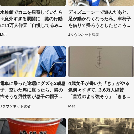
水族館でカニを観察していたら
ディズニーシーで遊んだあと、
→意外すぎる展開に 謎の行動
足が動かなくなった私。車椅子
に1.1万人仰天「自慢してるみた
を借りて帰ろうとしたところで
い」
キャストが（60代女性）
Met
Jタウンネット読者
電車に乗った途端にグズる2歳息
4歳女子が書いた「き」がやる
子。空いた席に座ったら、隣の
気満々すぎて...3.6万人絶賛
怖そうな男性客が息子の帽子に
「普通のより強そう」「きき迫
手を伸ばし（千葉県・40代女
る」
Jタウンネット読者
Met
性）