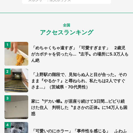
全国
アクセスランキング
「めちゃくちゃ遠すぎ」「可愛すぎます」 2歳児
がカボチャを切ったら...〝左手〟の場所に5.3万人も
ん絶
「上野駅の階段で、見知らぬ人と目が合った。その
まま『やるか？』と尋ねられ、私たちは2人ですぐ
さま...」（茨城県・70代男性）
家に〝デカい蛾〟が居座り続けて3日間...ビビり続
けた住人 判明した〝まさかの正体〟に14万人も困
惑
「可愛いのにホラー」「事件性を感じる」 ふわふ