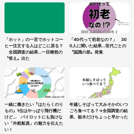
べる中、店員がやってきて...」
る〝緑の廃駅〟で物語が始まり
（岡山県・40代女性）
そう
Jタウンネット読者
Met
名産果実のおいしさ、涼しく爽
登山帰りの高齢者が仲間6人で
やかに ふるさとチョイスで人
電車に乗車。車内でバタバタし
気の【シャーベット】5選
ていると、隣の若い男性客が
（神奈川県・70代女性）
Jタウン調査隊
Jタウンネット読者