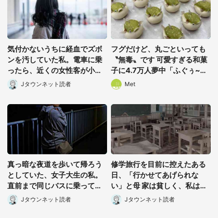
気付かないうちに経血でズボ
フグだけど、丸ごといっても
ンを汚していた私。電車に乗
〝無毒〟です 可愛すぎる和菓
ったら、近くの女性客が小さ
子に4.7万人夢中「ふぐぅ~」
な声で(千葉県・10代女性)
「職人の技ですね」
Jタウンネット読者
Met
真っ暗な夜道を歩いて帰ろう
修学旅行を目前に控えたある
としていた、女子大生の私。
日、「行かせてあげられな
直前まで同じバスに乗ってた
い」と母 家は貧しく、私は納
男性に声をかけられて(長野
得したけれど...(北海道・70代
Jタウンネット読者
Jタウンネット読者
県・50代女性)
以上女性)