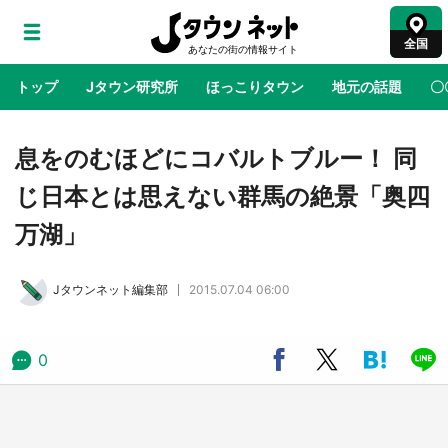
全国
トップ
Jタウン研究所
ほっこりタウン
地元の話題
〇
地域×二次元
絶景
あの時はありがとう
物語がはじ
息をのむほどにコバルトブルー！ 同
じ日本とは思えない群馬の絶景「奥四
『薬屋のひとりごと』の〝舞〟の世界に入り込
万湖」
む 六本木ヒルズ展望台でコラボ、本邦初公開
の「猫猫像」も【8／1～10／26】
Jタウンネット編集部
2015.07.04 06:00
日向翔陽＆影山飛雄が笹かまを食べる！ アニ
メ『ハイキュー！！』×老舗「鐘崎」コラボで
限定グッズも【8／1～31】
0
『小林さんちのメイドラゴン』と舞台のモデ
ル・越谷がコラボ 田んぼアートの見頃にあわ
せて企画続々【7／31～】