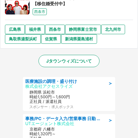
【移住婚受付中】
西条市
広島県
福井県
西条市
静岡県富士宮市
北九州市
鳥取県湯梨浜町
佐賀県
新潟県粟島浦村
Jタウンウィズについて
数十年に一度の〝幻の花〟横浜
大混雑の電車に乗ってきたベビ
市内で開花中 その正体は？ど
ーカーと母親。周囲を警戒して
こで見られる？交通局に聞く
いたら、若い男性客が思いもよ
らぬ行動に（東京都・50代女
ころんころ
Jタウンネット読者