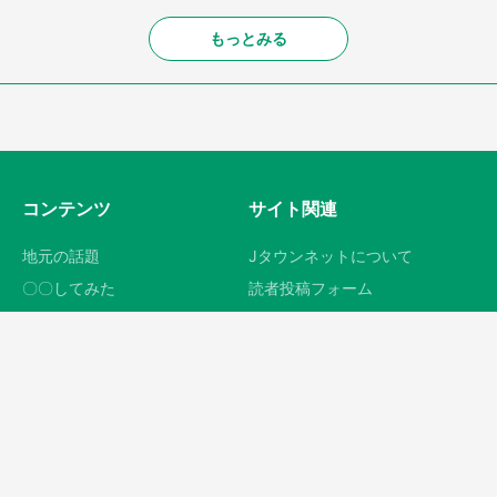
あまりにも四角すぎる猫、激写
気付かないうちに経血でズボン
される 「これもう座布団だ
を汚していた私。電車に乗った
ろ」「食パンの耳」と1.4万人困
ら、近くの女性客が小さな声で
惑
（千葉県・10代女性）
Met
Jタウンネット読者
「富豪すぎ」1歳息子の〝店頭
どうしてこうなった あまりに
駄々こね〟の内容に1.7万人驚が
も〝生き物〟っぽいナスに3.9万
く 「お菓子売り場ならまだし
人驚がく「そのまま精霊馬に使
も...」「ハードル高い」
えそう」
Met
福田 週人
Recommended by
医療施設の調理・盛り付け
＞
株式会社アクセスライズ