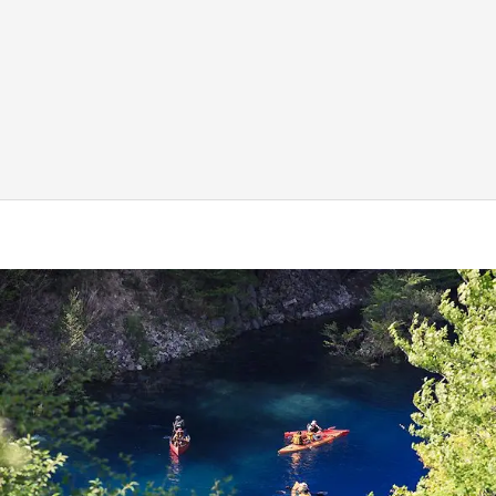
新宿駅に〝巨人用少女漫画〟が出現！？ バカ
デカサイズで、ページもめくれる『CIPHER』
『桜蘭高校ホスト部』『夏目友人帳』【～7／
26】
もっとみる