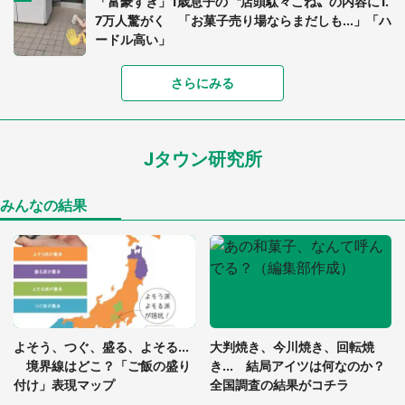
て食べてみた
て（兵庫県・30代女性）
福田 週人
Jタウンネット読者
11年ぶり開催の「東京湾大華火
『北の国から』に憧れて北海道
祭」を特等席で 10／24限定の
を旅した20歳の私。所持金が乏
特別プランをコンラッド東京が
しくなったころ、知り合ったオ
販売【8／3～10／16】
ジサンに連れて行かれたのは
Jタウン調査隊
Jタウンネット読者
（福岡県・50代男性）
「2歳息子のイヤイヤ期が飲食店
「ジブリに出てきそう」「ノス
で発動。早く出ようと慌てて食
タルジー感じます」 愛知に残