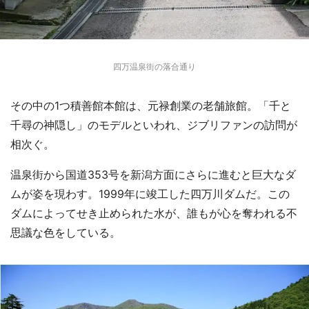
四万温泉街の落合通り
その中の1つ積善館本館は、元禄創業の老舗旅館。「千と
千尋の神隠し」のモデルといわれ、ジブリファンの訪問が
相次ぐ。
温泉街から国道353号を新潟方面にさらに進むと巨大なダ
ムが姿を現わす。1999年に竣工した四万川ダムだ。この
ダムによってせき止められた水が、誰もが心を奪われる不
思議な色をしている。