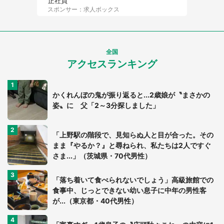
性）
幼い私を抱える母の横に止まっ
台風前で大混雑のスーパー、レ
た1台の車。中から見知らぬ女性
ジは30分待つ行列。ベビーカー
が窓を開けて...（東京都・40代
を押す私が並んでいると、前の
男性）
男性客が...
Jタウンネット読者
Jタウンネット読者
話題のカカオ0％「チョコ
梅田の地下街でベビーカーを押
か？」はチョコの代わりになる
しつつ迷う私に、見知らぬおじ
か？ かじったり溶かしたりし
いさんがわざわざ声をかけてき