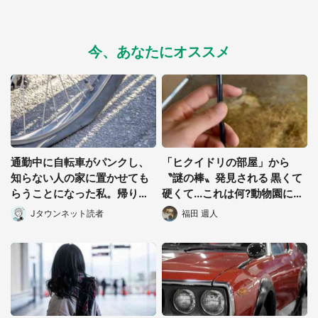
今、あなたにオススメ
都道府選択
通勤中に自転車がパンクし、
「ヒクイドリの部屋」から
知らない人の家に置かせても
〝謎の棒〟発見される 黒くて
らうことになった私。帰りに
硬くて...これは何?動物園に聞
取りに行くと、なんと...(東京
く
Jタウンネット読者
福田 週人
都・40代女性)