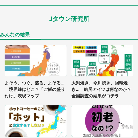
ードル高い」
Jタウン研究所
あまりにも四角すぎる猫、激写される 「これもう
座布団だろ」「食パンの耳」と1.4万人困惑
みんなの結果
「閉所恐怖症の私は新幹線で大パニック。隣席の青
年に『手を繋いで』とお願いしたら...」 体験談に
8万人感動
「ゾワゾワする」「本当に気持ち悪い」 道端でバ
よそう、つぐ、盛る、よそる...
大判焼き、今川焼き、回転焼
グっちゃってた〝野生の野菜〟に6.5万人戦慄
境界線はどこ？「ご飯の盛り
き... 結局アイツは何なのか？
付け」表現マップ
全国調査の結果がコチラ
「○○がない街に住んでいます」住人の呟きに30万
人驚がく 何が存在しないか、あなたはわかる？
「修学旅行に途中参加する娘を送って行ったら、真
っ暗な道で遭難状態。なんとか見つけた民家に助け