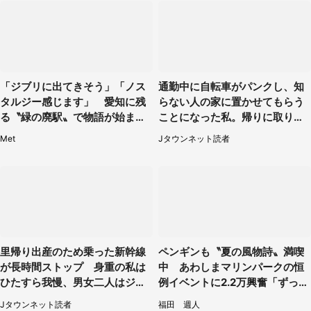
「ジブリに出てきそう」「ノス
通勤中に自転車がパンクし、知
タルジー感じます」 愛知に残
らない人の家に置かせてもらう
る〝緑の廃駅〟で物語が始まり
ことになった私。帰りに取りに
そう
行くと、なんと...（東京都・40
Met
Jタウンネット読者
代女性）
里帰り出産のため乗った新幹線
ペンギンも〝夏の風物詩〟満喫
が長時間ストップ 身重の私は
中 あわしまマリンパークの恒
ひたすら我慢、男女二人はジュ
例イベントに2.2万興奮「ずっと
ースを買ってきて（50代女性）
見てたい」
Jタウンネット読者
福田 週人