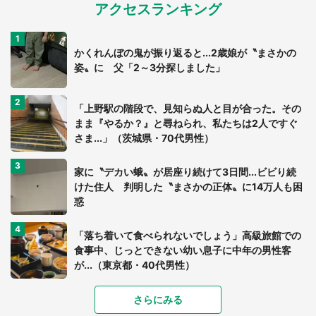
アクセスランキング
かくれんぼの鬼が振り返ると...2歳娘が〝まさかの
姿〟に 父「2～3分探しました」
「上野駅の階段で、見知らぬ人と目が合った。その
まま『やるか？』と尋ねられ、私たちは2人ですぐ
さま...」（茨城県・70代男性）
家に〝デカい蛾〟が居座り続けて3日間...ビビり続
けた住人 判明した〝まさかの正体〟に14万人も困
惑
「落ち着いて食べられないでしょう」高級旅館での
食事中、じっとできない幼い息子に中年の男性客
が...（東京都・40代男性）
「富豪すぎ」1歳息子の〝店頭駄々こね〟の内容に1.
さらにみる
7万人驚がく 「お菓子売り場ならまだしも...」「ハ