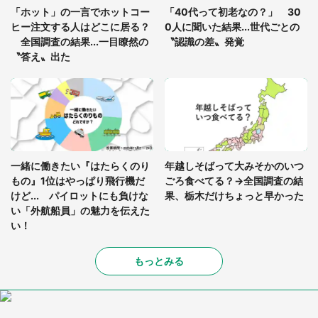
「ホット」の一言でホットコー
「40代って初老なの？」 30
を求めると、住人の男性が...」
ヒー注文する人はどこに居る？
0人に聞いた結果...世代ごとの
全国調査の結果...一目瞭然の
〝認識の差〟発覚
〝答え〟出た
一緒に働きたい『はたらくのり
年越しそばって大みそかのいつ
もの』1位はやっぱり飛行機だ
ごろ食べてる？→全国調査の結
けど... パイロットにも負けな
果、栃木だけちょっと早かった
い「外航船員」の魅力を伝えた
い！
もっとみる