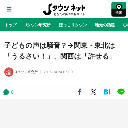
全国
トップ
Jタウン研究所
ほっこりタウン
地元の話題
〇
地域×二次元
絶景
あの時はありがとう
物語がはじ
子どもの声は騒音？→関東・東北は
「うるさい！」、関西は「許せる」
ラプラス・ダークネスが栃木県を征服！？ 県
公式プロモ動画で「聖地」が生産されてます
Jタウン研究所
2015.04.24 06:00
【7／31～1／31】
『薬屋のひとりごと』の〝舞〟の世界に入り込
0
む 六本木ヒルズ展望台でコラボ、本邦初公開
の「猫猫像」も【8／1～10／26】
日向翔陽＆影山飛雄が笹かまを食べる！ アニ
メ『ハイキュー！！』×老舗「鐘崎」コラボで
限定グッズも【8／1～31】