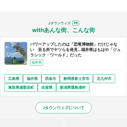
Jタウンウィズ
withあんな街、こんな街
パワーアップしたのは「恐竜博物館」だけじゃな
い 至る所でヤツらを発見...福井県はもはや「ジュ
ラシック・ワールド」だった
福井県
広島県
福井県
西条市
静岡県富士宮市
北九州市
鳥取県湯梨浜町
佐賀県
新潟県粟島浦村
Jタウンウィズについて