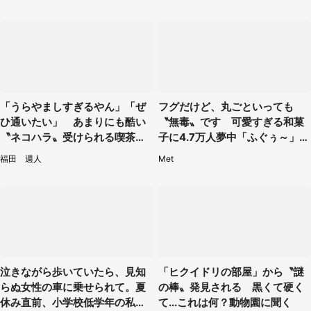
「うらやましすぎるやん」「ぜ
フグだけど、丸ごといっても
ひ通いたい」 あまりにも酷い
〝無毒〟です 可愛すぎる和菓
〝ネコハラ〟受けられる喫茶店
子に4.7万人夢中「ふぐぅ～」
に5.3万人驚がく
「職人の技ですね」
福田 週人
Met
泣きながら歩いていたら、見知
「ヒクイドリの部屋」から〝謎
らぬ女性の車に乗せられて。夏
の棒〟発見される 黒くて硬く
休み直前、小学校低学年の私に
て...これは何？動物園に聞く