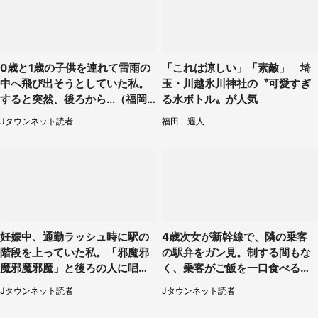
0歳と1歳の子供を連れて雷雨の
「これは涼しい」「素敵」 埼
中へ飛び出そうとしていた私。
玉・川越氷川神社の〝可愛すぎ
すると突然、後ろから...（福岡
る水ボトル〟が人気
県・30代女性）
Jタウンネット読者
福田 週人
妊娠中、通勤ラッシュ時に駅の
4歳次女が新幹線で、隣の乗客
階段を上っていた私。「邪魔邪
の駅弁をガン見。制する間もな
魔邪魔邪魔」と後ろの人に唱え
く、乗客がご飯を一口食べると
られて（神奈川県・30代女性）
（茨城県・50代女性）
Jタウンネット読者
Jタウンネット読者