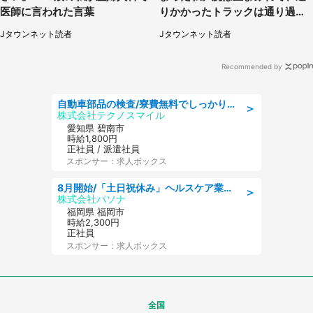
医師に言われた言葉
りかかったトラックは通り過ぎ
ていき...（福岡県・30代女性）
Jタウンネット読者
Jタウンネット読者
Recommended by
自動車部品の検査/寮費無料でしっかり稼げる denso aichi
＞
株式会社テクノスマイル
愛知県 碧南市
時給1,800円
正社員 / 派遣社員
スポンサー：求人ボックス
8月開始/「土日祝休み」ヘルスケア業界の産業保健師/高時給/未経験OK/要資格:保健師、正看護師
＞
株式会社パソナ
福岡県 福岡市
時給2,300円
正社員
スポンサー：求人ボックス
全国