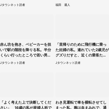
起きたこと（広島県・30代女
Jタウンネット読者
福田 週人
性）
赤ん坊を抱き、ベビーカーを担
「里帰りのために飛行機に乗っ
いで駅の階段を降りる私。半分
た妊婦の私。連れていた2歳児が
くらい行ったところで若い男性
グズりだすと、近くの乗客たち
が...（埼玉県・50代女性）
が」（愛知県・40代女性）
Jタウンネット読者
Jタウンネット読者
「よく考えた上で決断してくだ
わき見運転で車を横転させてし
さい」 16歳の私が産婦人科で
まった私。腕は血まみれで、通