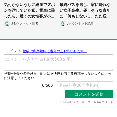
気付かないうちに経血でズボ
最終バスを逃し、家に帰れな
ンを汚していた私。電車に乗
い女子高生。優しそうな青年
選択する
ったら、近くの女性客が小さ
に「何もしないし、ただ送っ
な声で(千葉県・10代女性)
てあげるから」と言われて
Jタウンネット読者
Jタウンネット読者