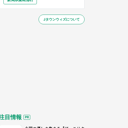
大分
宮崎
鹿児島
沖縄
～】
Jタウンウィズについて
する
注目情報