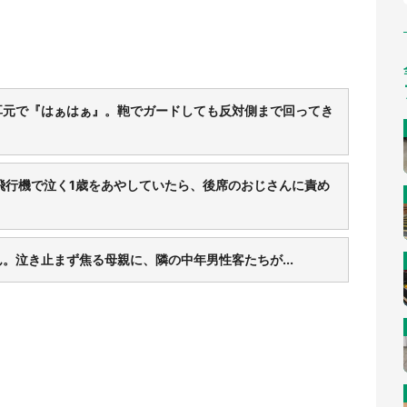
耳元で『はぁはぁ』。鞄でガードしても反対側まで回ってき
飛行機で泣く1歳をあやしていたら、後席のおじさんに責め
。泣き止まず焦る母親に、隣の中年男性客たちが...