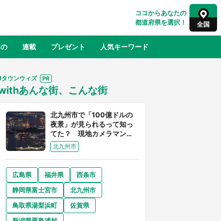
ココからあなたの
都道府県を選択！
全国
もの
連載
プレゼント
人気キーワード
Jタウンウィズ
withあんな街、こんな街
るさと納税
山形
福島
千葉
東京
神奈川
北九州市で「100億ドルの
夜景」が見られるって知っ
てた？ 現地カメラマンに
聞く、きらめく光を捉える
北九州市
方法
広島県
福井県
西条市
奈良
和歌山
静岡県富士宮市
北九州市
山口
べ
『小林さんちのメイドラゴン』と舞台
鳥取県湯梨浜町
佐賀県
×老
のモデル・越谷がコラボ 田んぼアー
【8
トの見頃にあわせて企画続々【7／31
新潟県粟島浦村