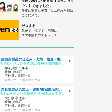
全国の優しさ集まる【ほっこりタ
ウン】できました。
仕事に家事に子育てに...疲れた時は
ここに来て。
ゼロまる
急がず、慌てず、円満に
スマホ疲れのストレッチ
建築用製品の仕込み・充填・検査・機械操作/寮完備/日払い/工場・製造
＞
UTエージェント株式会社AGT南関東第二CU
神奈川県 平塚市
時給1,500円
正社員 / 派遣社員
スポンサー：求人ボックス
自動車製品の加工・運搬/寮完備/日払い/工場・製造
＞
UTエージェント株式会社AGT西日本第二CU
大分県 宇佐市
時給1,550円
正社員 / 派遣社員
スポンサー：求人ボックス