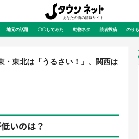
地元の話題
〇〇してみた
動物ネタ
読者投稿
のり
全国
全国
北海道
北海道
元
絶景
あの時はありがとう
物語がはじまる町へ
ふ
青森
岩手
宮城
秋田
東北
東・東北は「うるさい！」、関西は
茨城
栃木
群馬
埼玉
関東
新潟
山梨
長野
甲信越
岐阜
静岡
愛知
三重
東海
富山
石川
福井
北陸
滋賀
京都
大阪
兵庫
関西
が低いのは？
鳥取
島根
岡山
広島
中国
屋のひとりごと』の〝舞〟の世界
日向翔陽＆影山飛雄が笹かまを食
り込む 六本木ヒルズ展望台でコ
る！ アニメ『ハイキュー！！』
徳島
香川
愛媛
高知
四国
、本邦初公開の「猫猫像」も【8
舗「鐘崎」コラボで限定グッズも