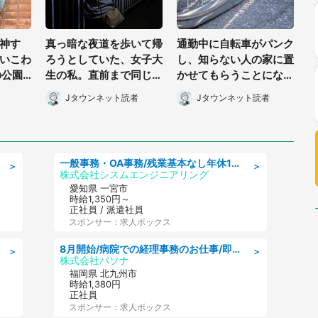
神す
真っ暗な夜道を歩いて帰
通勤中に自転車がパンク
いこわ
ろうとしていた、女子大
し、知らない人の家に置
の公園
生の私。直前まで同じバ
かせてもらうことになっ
顔〟に
スに乗ってた男性に声を
た私。帰りに取りに行く
Jタウンネット読者
Jタウンネット読者
かけられて(長野県・50
と、なんと...(東京都・4
代女性)
0代女性)
一般事務・OA事務/残業基本なし年休130日社保完備の一般・調達事務
＞
＞
株式会社シスムエンジニアリング
愛知県 一宮市
時給1,350円～
正社員 / 派遣社員
スポンサー：求人ボックス
8月開始/病院での経理事務のお仕事/即日勤務可/車通勤可/経理/一般事務
＞
＞
株式会社パソナ
福岡県 北九州市
時給1,380円
正社員
スポンサー：求人ボックス