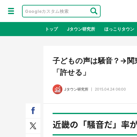
トップ
Jタウン研究所
ほっこりタウン
地域×二次
子どもの声は騒音？→関
「許せる」
Jタウン研究所
2015.04.24 06:00
近畿の「騒音だ」率
ラプラス・ダークネスが栃木県を征
『薬
服！？ 県公式プロモ動画で「聖地」
に入
が生産されてます【7／31～1／31】
ラボ