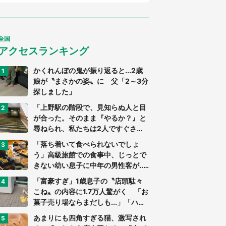
全国
アクセスランキング
かくれんぼの鬼が振り返ると...2歳
娘が〝まさかの姿〟に 父「2～3分
探しました」
「上野駅の階段で、見知らぬ人と目
が合った。そのまま『やるか？』と
尋ねられ、私たちは2人ですぐさ
ま...」（茨城県・70代男性）
「落ち着いて食べられないでしょ
う」高級旅館での食事中、じっとで
きない幼い息子に中年の男性客が...
（東京都・40代男性）
「富豪すぎ」1歳息子の〝店頭駄々
こね〟の内容に1.7万人驚がく 「お
菓子売り場ならまだしも...」「ハー
ドル高い」
あまりにも四角すぎる猫、激写され