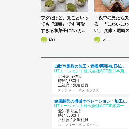
フグだけど、丸ごといっ
「夜中に見たら失
ても〝無毒〟です 可愛
る」「こわいこわ
すぎる和菓子に4.7万人
い」 兵庫・尼崎
夢中「ふぐぅ~」「職人
に佇む〝謎すぎる
Met
Met
の技ですね」
1.3万人戦慄
自動車製品の加工・運搬/寮完備/日払い/工場・製造
UTエージェント株式会社AGT西日本第二CU
大分県 宇佐市
時給1,550円
正社員 / 派遣社員
スポンサー：求人ボックス
金属製品の機械オペレーション・加工/寮完備/日払い/工場・製造
UTエージェント株式会社AGT東海第一CU
愛知県 知立市
時給1,600円
正社員 / 派遣社員
スポンサー：求人ボックス