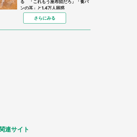
る 「これもう座布団だろ」「食パ
ンの耳」と1.4万人困惑
家に〝デカい蛾〟が居座り続けて3
さらにみる
日間...ビビり続けた住人 判明した
〝まさかの正体〟に14万人も困惑
「○○がない街に住んでいます」住
人の呟きに30万人驚がく 何が存在
しないか、あなたはわかる？
「閉所恐怖症の私は新幹線で大パニ
ック。隣席の青年に『手を繋いで』
とお願いしたら...」 体験談に8万
人感動
梅田の地下街でベビーカーを押しつ
つ迷う私に、見知らぬおじいさんが
わざわざ声をかけてきて（兵庫県・
30代女性）
「ゾワゾワする」「本当に気持ち悪
い」 道端でバグっちゃってた〝野
生の野菜〟に6.5万人戦慄
関連サイト