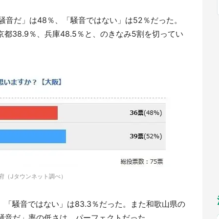
福岡
佐賀
長崎
熊本
～10／26】
九州
／1～31】
騒音だ」は48％、「騒音ではない」は52％だった。
もっとみる
京都38.9％、兵庫48.5％と、のきなみ5割を切ってい
選択
府（Jタウンネット調べ）
％、「騒音ではない」は83.3％だった。また和歌山県の
「騒音だ」率の低さは、パーフェクトだった。