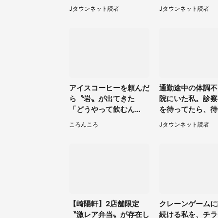
前、小学校低学年の私に
けて...（東京都・
Jタウンネット読者
Jタウンネット読者
起きたこと（広島県・3
男性）
0代女性）
アイスコーヒーを頼んだ
通勤途中の体調不
ら〝岩〟が出てきた
院にいた私。診察
「どうやって飲むん
を待ってたら、待
だ？！」衝撃の一杯が話
老人たちが（千葉
ころんころ
Jタウンネット読者
題
0代男性）
【崎陽軒】2店舗限定
クレーンゲームに
〝激レア弁当〟が存在し
続ける私を、チラ