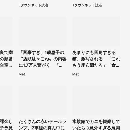
40代
女性客が小さな声で（千
らベビーカーが消えてい
Jタウンネット読者
Jタウンネット読者
葉県・10代女性）
て（神奈川県・60代女
性）
良で病
「富豪すぎ」1歳息子の
あまりにも四角すぎる
の順番
〝店頭駄々こね〟の内容
猫、激写される 「これ
合室の
に1.7万人驚がく 「お
もう座布団だろ」「食パ
県・5
菓子売り場ならまだし
ンの耳」と1.4万人困惑
Met
Met
も...」「ハードル高い」
課金し
たくさんの赤いテールラ
水族館でカニを観察して
チラ見
ンプ、2車線の真ん中に
いたら→意外すぎる展開