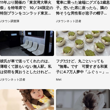
11年ぶり開催の「東京湾大華火
電車に乗った途端にグズる2歳息
祭」を特等席で 10／24限定の
子。空いた席に座ったら、隣の
特別プランをコンラッド東京が
怖そうな男性客が息子の帽子に
販売【8／3～10／16】
手を伸ばし（千葉県・40代女
Jタウン調査隊
Jタウンネット読者
性）
彼氏が車で送ってくれたのは、
フグだけど、丸ごといっても
薄暗くて誰もいない無人駅。私
〝無毒〟です 可愛すぎる和菓
は切符を買おうとしたけれど
子に4.7万人夢中「ふぐぅ～」
（山形県・20代女性）
「職人の技ですね」
Jタウンネット読者
Met