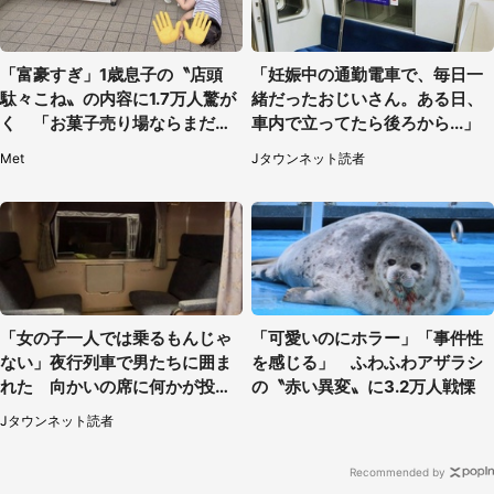
「富豪すぎ」1歳息子の〝店頭
「妊娠中の通勤電車で、毎日一
駄々こね〟の内容に1.7万人驚が
緒だったおじいさん。ある日、
く 「お菓子売り場ならまだし
車内で立ってたら後ろから...」
も...」「ハードル高い」
Met
Jタウンネット読者
「女の子一人では乗るもんじゃ
「可愛いのにホラー」「事件性
ない」夜行列車で男たちに囲ま
を感じる」 ふわふわアザラシ
れた 向かいの席に何かが投げ
の〝赤い異変〟に3.2万人戦慄
られて（秋田県・60代女性）
Jタウンネット読者
Recommended by