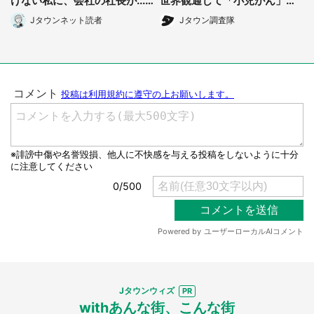
けない私に、会社の社長が...
世界観通じて「小児がん」学
(宮城県・30代女性)
べる【8/10~31※平日限定】
Jタウンネット読者
Jタウン調査隊
Jタウンウィズ
withあんな街、こんな街
都道府選択