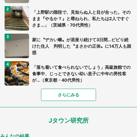
「上野駅の階段で、見知らぬ人と目が合った。その
まま『やるか？』と尋ねられ、私たちは2人ですぐ
さま...」（茨城県・70代男性）
家に〝デカい蛾〟が居座り続けて3日間...ビビり続
けた住人 判明した〝まさかの正体〟に14万人も困
惑
「落ち着いて食べられないでしょう」高級旅館での
食事中、じっとできない幼い息子に中年の男性客
が...（東京都・40代男性）
さらにみる
「可愛いのにホラー」「事件性を感じる」 ふわふ
わアザラシの〝赤い異変〟に3.2万人戦慄
Jタウン研究所
「孫にあげると思って、あなたにこれをあげる」
真夏の山道で見知らぬお婆さんに握らされたもの
（山口県・30代女性）
みんなの結果