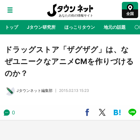
全国
トップ
Jタウン研究所
ほっこりタウン
地元の話題
〇
地域×二次元
絶景
あの時はありがとう
物語がはじ
ドラッグストア「ザグザグ」は、な
ぜユニークなアニメCMを作りづける
アニメ『はたらく細胞』と神奈川県の3度目コ
のか？
ラボ 作品の世界観通じて「小児がん」学べる
【8／10～31※平日限定】
Jタウンネット編集部
2015.02.13 15:23
鳥取・境港「ゲゲゲの妖怪楽園」限定だった鬼
太郎グッズ買える 銀座・博品館TOY PARKへ
急げ【8／8～31】
0
ラプラス・ダークネスが栃木県を征服！？ 県
公式プロモ動画で「聖地」が生産されてます
【7／31～1／31】