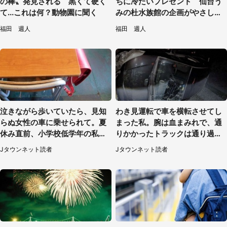
の棒〟発見される 黒くて硬く
ちに冷たいプレゼント 仙台う
て...これは何？動物園に聞く
みの杜水族館の企画がやさしい
【7／31～8／23】
福田 週人
福田 週人
泣きながら歩いていたら、見知
わき見運転で車を横転させてし
らぬ女性の車に乗せられて。夏
まった私。腕は血まみれで、通
休み直前、小学校低学年の私に
りかかったトラックは通り過ぎ
起きたこと（広島県・30代女
ていき...（福岡県・30代女性）
Jタウンネット読者
Jタウンネット読者
性）