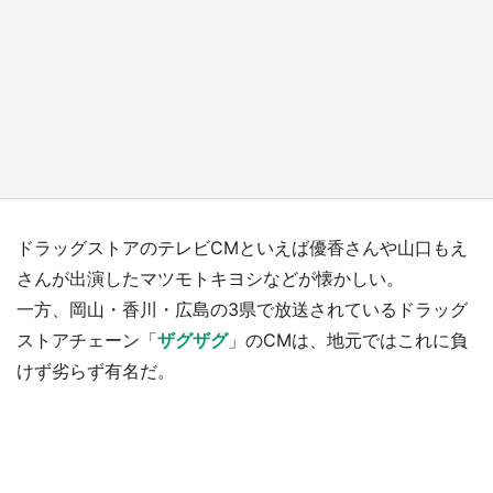
『薬屋のひとりごと』の〝舞〟の世界に入り込
む 六本木ヒルズ展望台でコラボ、本邦初公開
の「猫猫像」も【8／1～10／26】
もっとみる
ドラッグストアのテレビCMといえば優香さんや山口もえ
さんが出演したマツモトキヨシなどが懐かしい。
一方、岡山・香川・広島の3県で放送されているドラッグ
ストアチェーン「
ザグザグ
」のCMは、地元ではこれに負
けず劣らず有名だ。