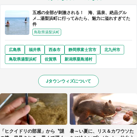
五感の全部が刺激される！ 海、温泉、絶品グル
メ...湯梨浜町に行ってみたら、魅力に溢れすぎてた
件
鳥取県湯梨浜町
広島県
福井県
西条市
静岡県富士宮市
北九州市
鳥取県湯梨浜町
佐賀県
新潟県粟島浦村
Jタウンウィズについて
選択する
「ヒクイドリの部屋」から〝謎
暑～い夏に、リス＆カワウソた