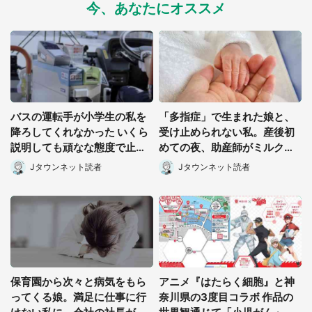
今、あなたにオススメ
バスの運転手が小学生の私を
「多指症」で生まれた娘と、
降ろしてくれなかった いくら
受け止められない私。産後初
説明しても頑なな態度で止め
めての夜、助産師がミルクを
られ(北海道・50代女性)
あげてるのを見て...(静岡県・
Jタウンネット読者
Jタウンネット読者
20代女性)
保育園から次々と病気をもら
アニメ『はたらく細胞』と神
ってくる娘。満足に仕事に行
奈川県の3度目コラボ 作品の