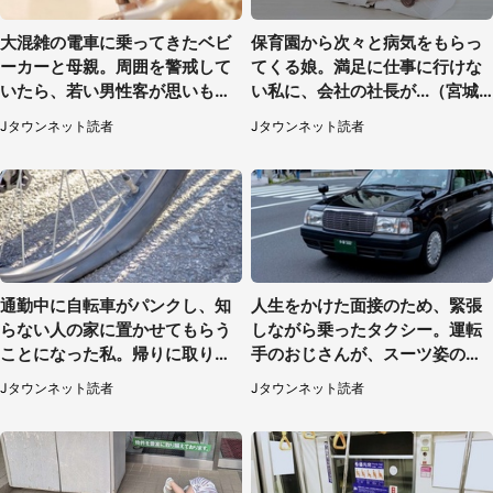
大混雑の電車に乗ってきたベビ
保育園から次々と病気をもらっ
ーカーと母親。周囲を警戒して
てくる娘。満足に仕事に行けな
いたら、若い男性客が思いもよ
い私に、会社の社長が...（宮城
らぬ行動に（東京都・50代女
県・30代女性）
Jタウンネット読者
Jタウンネット読者
性）
通勤中に自転車がパンクし、知
人生をかけた面接のため、緊張
らない人の家に置かせてもらう
しながら乗ったタクシー。運転
ことになった私。帰りに取りに
手のおじさんが、スーツ姿の私
行くと、なんと...（東京都・40
を見て...（福岡県・30代女性）
Jタウンネット読者
Jタウンネット読者
代女性）