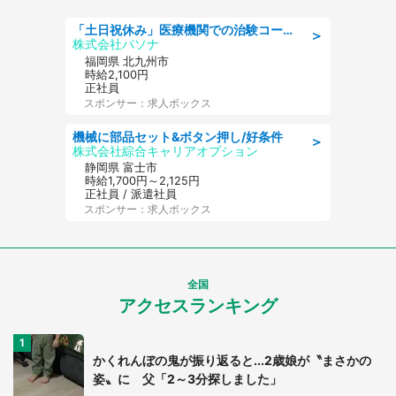
「土日祝休み」医療機関での治験コーディネーターのお仕事/看護師
＞
株式会社パソナ
福岡県 北九州市
時給2,100円
正社員
スポンサー：求人ボックス
機械に部品セット&ボタン押し/好条件
＞
株式会社綜合キャリアオプション
静岡県 富士市
時給1,700円～2,125円
正社員 / 派遣社員
スポンサー：求人ボックス
全国
アクセスランキング
かくれんぼの鬼が振り返ると...2歳娘が〝まさかの
姿〟に 父「2～3分探しました」