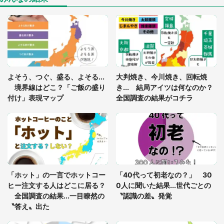
「ゾワゾワする」「本当に気持ち悪い」 道端でバ
グっちゃってた〝野生の野菜〟に6.5万人戦慄
「閉所恐怖症の私は新幹線で大パニック。隣席の青
年に『手を繋いで』とお願いしたら...」 体験談に
よそう、つぐ、盛る、よそる...
大判焼き、今川焼き、回転焼
8万人感動
境界線はどこ？「ご飯の盛り
き... 結局アイツは何なのか？
付け」表現マップ
全国調査の結果がコチラ
「富豪すぎ」1歳息子の〝店頭駄々こね〟の内容に1.
7万人驚がく 「お菓子売り場ならまだしも...」「ハ
ードル高い」
あまりにも四角すぎる猫、激写される 「これもう
座布団だろ」「食パンの耳」と1.4万人困惑
「ホット」の一言でホットコー
「40代って初老なの？」 30
ヒー注文する人はどこに居る？
0人に聞いた結果...世代ごとの
全国調査の結果...一目瞭然の
〝認識の差〟発覚
〝答え〟出た