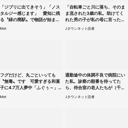
「ジブリに出てきそう」「ノス
「自転車ごと川に落ち、そのま
タルジー感じます」 愛知に残
ま流された3歳の私。助けてく
る〝緑の廃駅〟で物語が始まり
れた男の子が私の母に言ったの
そう
は...」（千葉県・20代女性）
Met
Jタウンネット読者
フグだけど、丸ごといっても
通勤途中の体調不良で病院にい
〝無毒〟です 可愛すぎる和菓
た私。診察の順番を待ってた
子に4.7万人夢中「ふぐぅ～」
ら、待合室の老人たちが（千葉
「職人の技ですね」
県・50代男性）
Met
Jタウンネット読者