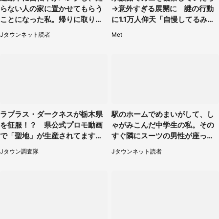
らない人の家に置かせてもらう
→意外すぎる展開に 謎の行動
ことになった私。帰りに取りに
に1.1万人仰天「自慢してるみた
行くと、なんと...（東京都・40
い」
Jタウンネット読者
Met
代女性）
ラプラス・ダークネスが栃木県
駅のホームでめまいがして、し
を征服！？ 県公式プロモ動画
ゃがみこんだ中学生の私。その
で「聖地」が生産されてます【7
すぐ隣にスーツの男性が座って
／31～1／31】
きて（千葉県・20代女性）
Jタウン調査隊
Jタウンネット読者