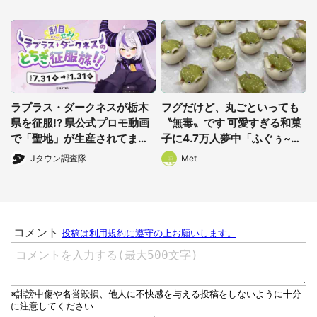
都・40代女性)
ラプラス・ダークネスが栃木
フグだけど、丸ごといっても
県を征服!? 県公式プロモ動画
〝無毒〟です 可愛すぎる和菓
で「聖地」が生産されてます
子に4.7万人夢中「ふぐぅ~」
【7/31~1/31】
「職人の技ですね」
Jタウン調査隊
Met