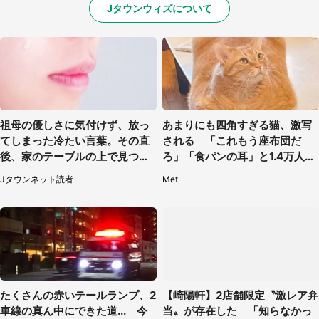
Jタウンウィズについて
祖母の優しさに気付けず、放っ
あまりにも四角すぎる猫、激写
てしまった冷たい言葉。その直
される 「これもう座布団だ
後、家のテーブルの上で見つけ
ろ」「食パンの耳」と1.4万人困
たものは（福岡県・30代女性）
惑
Jタウンネット読者
Met
たくさんの赤いテールランプ、2
【崎陽軒】2店舗限定〝激レア弁
車線の真ん中にできた道... 今
当〟が存在した 「知らなかっ