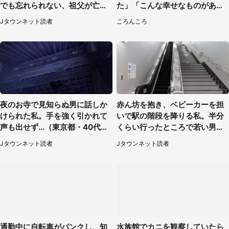
でも忘れられない、祖父が亡く
た」「こんな幸せなものがあっ
なった夜に見た光景（30代女
たなんて...」
Jタウンネット読者
ころんころ
性）
夜のお寺で見知らぬ男に話しか
赤ん坊を抱き、ベビーカーを担
けられた私。手を強く引かれて
いで駅の階段を降りる私。半分
声も出せず...（東京都・40代女
くらい行ったところで若い男性
性）
が...（埼玉県・50代女性）
Jタウンネット読者
Jタウンネット読者
通勤中に自転車がパンクし、知
水族館でカニを観察していたら