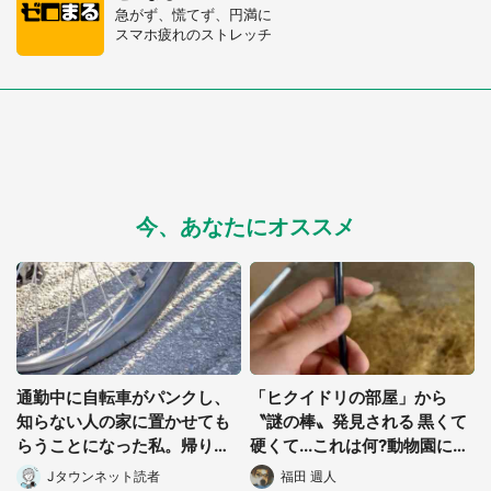
急がず、慌てず、円満に
スマホ疲れのストレッチ
今、あなたにオススメ
通勤中に自転車がパンクし、
「ヒクイドリの部屋」から
知らない人の家に置かせても
〝謎の棒〟発見される 黒くて
らうことになった私。帰りに
硬くて...これは何?動物園に聞
取りに行くと、なんと...(東京
く
Jタウンネット読者
福田 週人