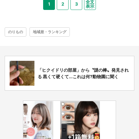
全文
1
2
3
表示
のりもの
地域差・ランキング
「ヒクイドリの部屋」から〝謎の棒〟発見され
る 黒くて硬くて...これは何?動物園に聞く