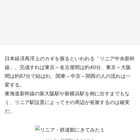
『小林さんちのメイドラゴン』と舞台のモデ
ル・越谷がコラボ 田んぼアートの見頃にあわ
せて企画続々【7／31～】
もっとみる
日本経済再浮上のカギを握るといわれる「リニア中央新幹
線」。完成すれば東京～名古屋間は約40分、東京～大阪
間は約67分で結ばれ、関東～中京～関西の人の流れは一
変する。
東海道新幹線の新大阪駅や新横浜駅を例に出すまでもな
く、リニア駅設置によってその周辺が発展するのは確実
だ。
リニア・鉄道館にきてみた１