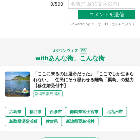
都道府選択
Jタウンウィズ
withあんな街、こんな街
「ここに来るのは運命だった」「ここでしか生きら
れない」 住民にそう思わせる離島「粟島」の魅力
【移住婚受付中】
新潟県粟島浦村
広島県
福井県
西条市
静岡県富士宮市
北九州市
鳥取県湯梨浜町
佐賀県
新潟県粟島浦村
選択する