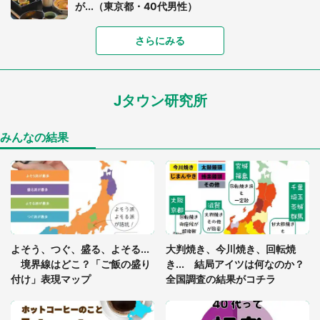
が...（東京都・40代男性）
「富豪すぎ」1歳息子の〝店頭駄々こね〟の内容に1.
さらにみる
7万人驚がく 「お菓子売り場ならまだしも...」「ハ
ードル高い」
Jタウン研究所
あまりにも四角すぎる猫、激写される 「これもう
座布団だろ」「食パンの耳」と1.4万人困惑
みんなの結果
「閉所恐怖症の私は新幹線で大パニック。隣席の青
年に『手を繋いで』とお願いしたら...」 体験談に
8万人感動
「ゾワゾワする」「本当に気持ち悪い」 道端でバ
よそう、つぐ、盛る、よそる...
大判焼き、今川焼き、回転焼
グっちゃってた〝野生の野菜〟に6.5万人戦慄
境界線はどこ？「ご飯の盛り
き... 結局アイツは何なのか？
付け」表現マップ
全国調査の結果がコチラ
「○○がない街に住んでいます」住人の呟きに30万
人驚がく 何が存在しないか、あなたはわかる？