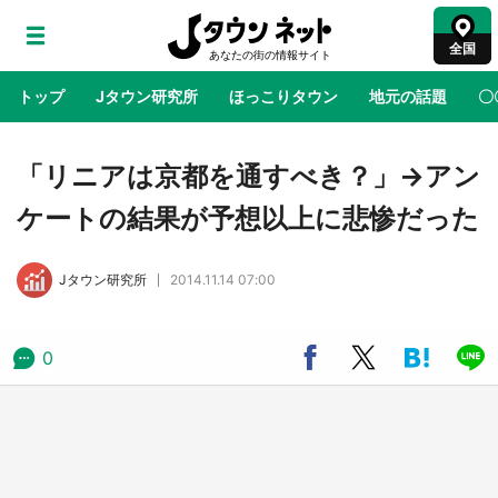
全国
トップ
Jタウン研究所
ほっこりタウン
地元の話題
〇
地域×二次元
絶景
あの時はありがとう
物語がはじ
「リニアは京都を通すべき？」→アン
ケートの結果が予想以上に悲惨だった
ラプラス・ダークネスが栃木県を征服！？ 県
公式プロモ動画で「聖地」が生産されてます
Jタウン研究所
2014.11.14 07:00
【7／31～1／31】
『薬屋のひとりごと』の〝舞〟の世界に入り込
0
む 六本木ヒルズ展望台でコラボ、本邦初公開
の「猫猫像」も【8／1～10／26】
日向翔陽＆影山飛雄が笹かまを食べる！ アニ
メ『ハイキュー！！』×老舗「鐘崎」コラボで
限定グッズも【8／1～31】