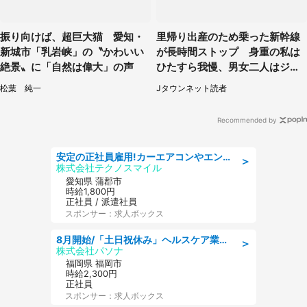
振り向けば、超巨大猫 愛知・
里帰り出産のため乗った新幹線
新城市「乳岩峡」の〝かわいい
が長時間ストップ 身重の私は
絶景〟に「自然は偉大」の声
ひたすら我慢、男女二人はジュ
ースを買ってきて（50代女性）
松葉 純一
Jタウンネット読者
Recommended by
安定の正社員雇用!カーエアコンやエンジンの製造・加工業務 denso aichi
＞
株式会社テクノスマイル
愛知県 蒲郡市
時給1,800円
正社員 / 派遣社員
スポンサー：求人ボックス
8月開始/「土日祝休み」ヘルスケア業界の産業保健師/高時給/未経験OK/要資格:保健師、正看護師
＞
株式会社パソナ
福岡県 福岡市
時給2,300円
正社員
スポンサー：求人ボックス