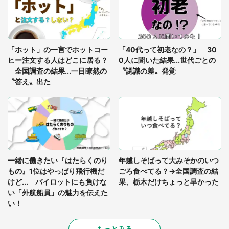
「修学旅行に途中参加する娘を送って行ったら、真
っ暗な道で遭難状態。なんとか見つけた民家に助け
「ホット」の一言でホットコー
「40代って初老なの？」 30
を求めると、住人の男性が...」
ヒー注文する人はどこに居る？
0人に聞いた結果...世代ごとの
全国調査の結果...一目瞭然の
〝認識の差〟発覚
〝答え〟出た
一緒に働きたい『はたらくのり
年越しそばって大みそかのいつ
もの』1位はやっぱり飛行機だ
ごろ食べてる？→全国調査の結
けど... パイロットにも負けな
果、栃木だけちょっと早かった
い「外航船員」の魅力を伝えた
い！
もっとみる