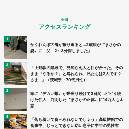
全国
アクセスランキング
かくれんぼの鬼が振り返ると...2歳娘が〝まさかの
姿〟に 父「2～3分探しました」
「上野駅の階段で、見知らぬ人と目が合った。その
まま『やるか？』と尋ねられ、私たちは2人ですぐ
さま...」（茨城県・70代男性）
家に〝デカい蛾〟が居座り続けて3日間...ビビり続
けた住人 判明した〝まさかの正体〟に14万人も困
惑
「落ち着いて食べられないでしょう」高級旅館での
食事中、じっとできない幼い息子に中年の男性客