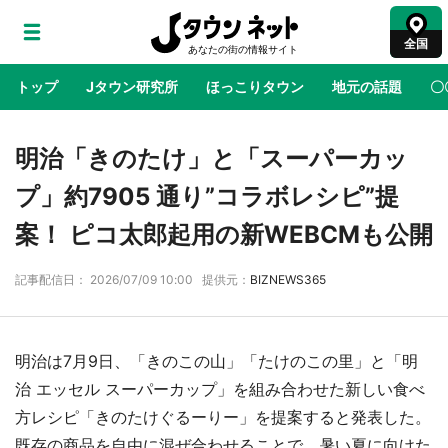
全国
トップ
Jタウン研究所
ほっこりタウン
地元の話題
〇
地域×二次元
絶景
あの時はありがとう
物語がはじ
明治「きのたけ」と「スーパーカッ
プ」約7905 通り”コラボレシピ”提
ラプラス・ダークネスが栃木県を征服！？ 県
案！ ピコ太郎起用の新WEBCMも公開
公式プロモ動画で「聖地」が生産されてます
【7／31～1／31】
記事配信日： 2026/07/09 10:00 提供元：
BIZNEWS365
『薬屋のひとりごと』の〝舞〟の世界に入り込
む 六本木ヒルズ展望台でコラボ、本邦初公開
の「猫猫像」も【8／1～10／26】
明治は7月9日、「きのこの山」「たけのこの里」と「明
治 エッセル スーパーカップ」を組み合わせた新しい食べ
日向翔陽＆影山飛雄が笹かまを食べる！ アニ
方レシピ「きのたけぐるーりー」を提案すると発表した。
メ『ハイキュー！！』×老舗「鐘崎」コラボで
既存の商品を自由に混ぜ合わせることで、暑い夏に向けた
限定グッズも【8／1～31】