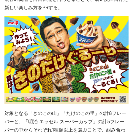
新しい楽しみ方をPRする。
『小林さんちのメイドラゴン』と舞台のモデ
ル・越谷がコラボ 田んぼアートの見頃にあわ
せて企画続々【7／31～】
もっとみる
対象となる「きのこの山」「たけのこの里」の計8フレー
バーと、「明治 エッセル スーパーカップ」の計5フレー
バーの中からそれぞれ1種類以上を選ぶことで、組み合わ