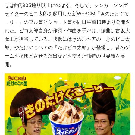
せは約7,905通り以上にのぼる。そして、シンガーソング
ライターのピコ太郎を起用した新WEBCM「きのたけぐる
ーりー」のフル篇とショート篇が同日午前10時より公開さ
れた。ピコ太郎自身が作詞・作曲を手がけ、編曲は古坂大
魔王が担当している。映像にはきのこヘアの「きのピコ太
郎」やたけのこヘアの「たけピコ太郎」が登場し、昔のゲ
ームを彷彿とさせる演出などを交えた独特の世界観を展
開。